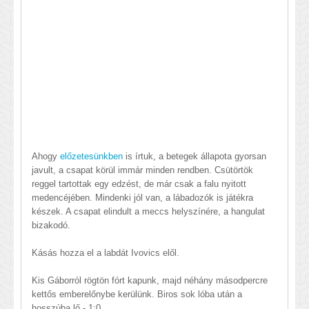
Ahogy
előzetesünkben
is írtuk, a betegek állapota gyorsan
javult, a csapat körül immár minden rendben. Csütörtök
reggel tartottak egy edzést, de már csak a falu nyitott
medencéjében. Mindenki jól van, a lábadozók is játékra
készek. A csapat elindult a meccs helyszínére, a hangulat
bizakodó.
Kásás hozza el a labdát Ivovics elől.
Kis Gáborról rögtön fórt kapunk, majd néhány másodpercre
kettős emberelőnybe kerülünk. Biros sok lóba után a
hosszúba lő - 1:0.