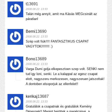
t
13691
2008.08.22. 13:33
Talán még annyit, amit ma Kásás MEGcsinált az
páratlan!
Berni
13690
2008.08.22. 13:33
Szép volt fiúk!!!! FANTASZTIKUS CSAPAT
VAGYTOK!!!!!!!! :)
Bono
13689
2008.08.22. 13:33
Varga Dumi golja elkepesztoen szep volt. SENKI nem
tud igy loni, senki. Le a kalappal az egesz csapat
elott, nagyszeru merkozesen, nagyszeruen jatszottak!
A dontoben elsoporjuk az ellenfelet!!
kerikaj
13687
2008.08.22. 13:33
Gratulálok a csapatnak és gratulálok Kemény
Dénesnek!! Megint bejöttek a megérzései, a