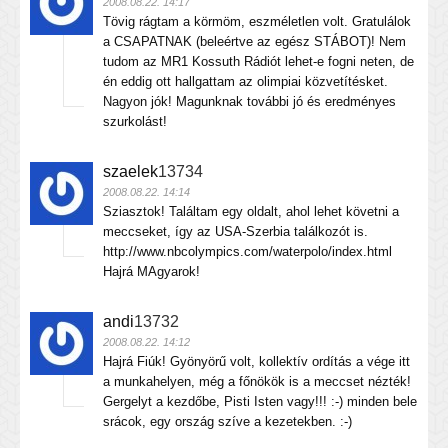
2008.08.22. 14:17
Tövig rágtam a körmöm, eszméletlen volt. Gratulálok
a CSAPATNAK (beleértve az egész STÁBOT)! Nem
tudom az MR1 Kossuth Rádiót lehet-e fogni neten, de
én eddig ott hallgattam az olimpiai közvetítésket.
Nagyon jók! Magunknak további jó és eredményes
szurkolást!
szaelek
13734
2008.08.22. 14:14
Sziasztok! Találtam egy oldalt, ahol lehet követni a
meccseket, így az USA-Szerbia találkozót is.
http://www.nbcolympics.com/waterpolo/index.html
Hajrá MAgyarok!
andi
13732
2008.08.22. 14:12
Hajrá Fiúk! Gyönyörű volt, kollektív ordítás a vége itt
a munkahelyen, még a főnökök is a meccset nézték!
Gergelyt a kezdőbe, Pisti Isten vagy!!! :-) minden bele
srácok, egy ország szíve a kezetekben. :-)