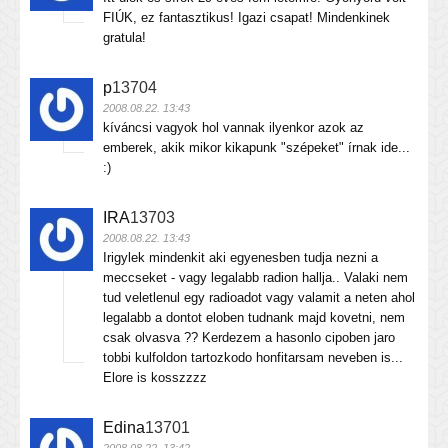
FIÚK, ez fantasztikus! Igazi csapat! Mindenkinek
gratula!
p
13704
2008.08.22. 13:43
kíváncsi vagyok hol vannak ilyenkor azok az
emberek, akik mikor kikapunk "szépeket" írnak ide...
:)
IRA
13703
2008.08.22. 13:43
Irigylek mindenkit aki egyenesben tudja nezni a
meccseket - vagy legalabb radion hallja.. Valaki nem
tud veletlenul egy radioadot vagy valamit a neten ahol
legalabb a dontot eloben tudnank majd kovetni, nem
csak olvasva ?? Kerdezem a hasonlo cipoben jaro
tobbi kulfoldon tartozkodo honfitarsam neveben is...
Elore is kosszzzz
Edina
13701