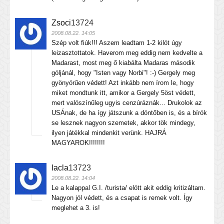
Zsoci
13724
2008.08.22. 14:05
Szép volt fiúk!!! Aszem leadtam 1-2 kilót úgy
leizasztottatok. Haverom meg eddig nem kedvelte a
Madarast, most meg ő kiabálta Madaras második
góljánál, hogy "Isten vagy Norbi"! :-) Gergely meg
gyönyörűen védett! Azt inkább nem írom le, hogy
miket mondtunk itt, amikor a Gergely 5öst védett,
mert valószínűleg ugyis cenzúráznák... Drukolok az
USÁnak, de ha így játszunk a döntőben is, és a bírók
se lesznek nagyon szemetek, akkor tök mindegy,
ilyen játékkal mindenkit verünk. HAJRÁ
MAGYAROK!!!!!!!!
lacla
13723
2008.08.22. 14:04
Le a kalappal G.I. /turista/ elött akit eddig kritizáltam.
Nagyon jól védett, és a csapat is remek volt. Így
meglehet a 3. is!