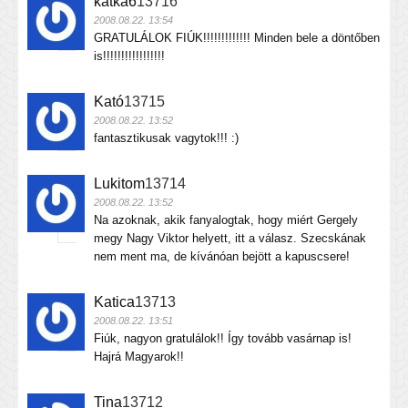
katka6
13716
2008.08.22. 13:54
GRATULÁLOK FIÚK!!!!!!!!!!!!! Minden bele a döntőben
is!!!!!!!!!!!!!!!!!
Kató
13715
2008.08.22. 13:52
fantasztikusak vagytok!!! :)
Lukitom
13714
2008.08.22. 13:52
Na azoknak, akik fanyalogtak, hogy miért Gergely
megy Nagy Viktor helyett, itt a válasz. Szecskának
nem ment ma, de kívánóan bejött a kapuscsere!
Katica
13713
2008.08.22. 13:51
Fiúk, nagyon gratulálok!! Így tovább vasárnap is!
Hajrá Magyarok!!
Tina
13712