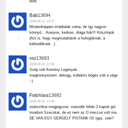
elott.
Bab
13694
2008.08.22. 13:37
Mindenképpen imádtalak volna, de így nagyon
könnyű... Aranyos, kedves, drága fiúk!!! Köszönjük.
(Azt is, hogy megmutattátok a huhogóknak, a
kétkedőknek...)
vsz
13693
2008.08.22. 13:36
Szép volt Kemény Legények...
megkönnyeztem..dehogy, kollektív bőgés volt a vége
:-)
FotoVass
13692
2008.08.22. 13:34
statisztikai megjegyzes: masodik felido 2 kapott gol.
Imadom Szecskat, de ez nem az O meccse volt ma.
DE VAN EGY GERGELY PISTANK IS! Igaz, zele?