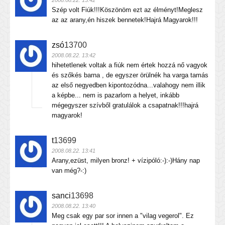
2008.08.22. 13:42
Szép volt Fiúk!!!Köszönöm ezt az élményt!Meglesz
az az arany,én hiszek bennetek!Hajrá Magyarok!!!
zsó
13700
2008.08.22. 13:42
hihetetlenek voltak a fiúk nem értek hozzá nő vagyok
és szőkés barna , de egyszer örülnék ha varga tamás
az első negyedben kipontozódna...valahogy nem illik
a képbe... nem is pazarlom a helyet, inkább
mégegyszer szívből gratulálok a csapatnak!!!hajrá
magyarok!
t
13699
2008.08.22. 13:41
Arany,ezüst, milyen bronz! + vízipóló:-):-)Hány nap
van még?-:)
sanci
13698
2008.08.22. 13:40
Meg csak egy par sor innen a "vilag vegerol". Ez