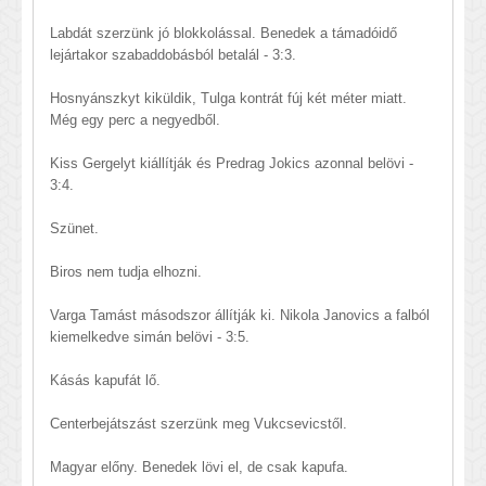
Labdát szerzünk jó blokkolással. Benedek a támadóidő
lejártakor szabaddobásból betalál - 3:3.
Hosnyánszkyt kiküldik, Tulga kontrát fúj két méter miatt.
Még egy perc a negyedből.
Kiss Gergelyt kiállítják és Predrag Jokics azonnal belövi -
3:4.
Szünet.
Biros nem tudja elhozni.
Varga Tamást másodszor állítják ki. Nikola Janovics a falból
kiemelkedve simán belövi - 3:5.
Kásás kapufát lő.
Centerbejátszást szerzünk meg Vukcsevicstől.
Magyar előny. Benedek lövi el, de csak kapufa.