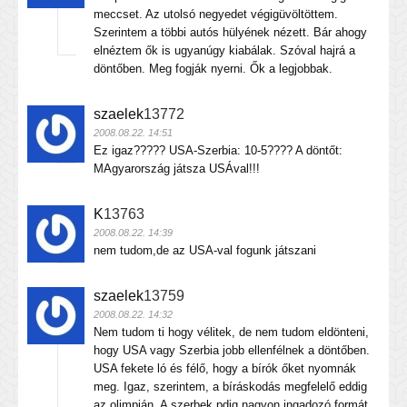
meccset. Az utolsó negyedet végigüvöltöttem.
Szerintem a többi autós hülyének nézett. Bár ahogy
elnéztem ők is ugyanúgy kiabálak. Szóval hajrá a
döntőben. Meg fogják nyerni. Ők a legjobbak.
szaelek
13772
2008.08.22. 14:51
Ez igaz????? USA-Szerbia: 10-5???? A döntőt:
MAgyarország játsza USÁval!!!
K
13763
2008.08.22. 14:39
nem tudom,de az USA-val fogunk játszani
szaelek
13759
2008.08.22. 14:32
Nem tudom ti hogy vélitek, de nem tudom eldönteni,
hogy USA vagy Szerbia jobb ellenfélnek a döntőben.
USA fekete ló és félő, hogy a bírók őket nyomnák
meg. Igaz, szerintem, a bíráskodás megfelelő eddig
az olimpián. A szerbek pdig nagyon ingadozó formát