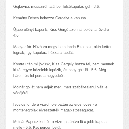
Gojkovics messziről talál be, felsőkapufás gól - 3:6.
Kemény Dénes behozza Gergelyt a kapuba.
Újabb előnyt kapunk, Kiss Gergő azonnal belövi a rövidre -
4:6.
Magyar fór. Húzásra megy be a labda Birosnak, akin ketten
lógnak, így kapufára húzza a labdát.
Kontra után mi jövünk, Kiss Gergely hozza fel, nem mennek
ki rá, egyre közelebb lopózik, és nagy gólt lő - 5:6. Még
három és fél perc a negyedből.
Molnár gólját nem adják meg, mert szabálytalanul vált le
védőjéről.
Ivovics lő, de a vízről fölé pattan az erős lövés - a
montenegróiak elvesztették magabiztosságukat.
Molnár Papesz kintről, a vízre pattintva lő a jobb kapufa
mellé - 6:6. Két percen belül.