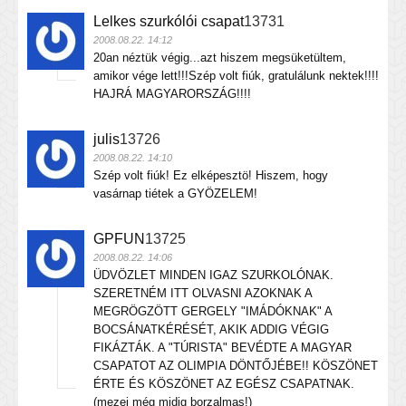
Lelkes szurkólói csapat
13731
2008.08.22. 14:12
20an néztük végig...azt hiszem megsüketültem,
amikor vége lett!!!Szép volt fiúk, gratulálunk nektek!!!!
HAJRÁ MAGYARORSZÁG!!!!
julis
13726
2008.08.22. 14:10
Szép volt fiúk! Ez elképesztö! Hiszem, hogy
vasárnap tiétek a GYÖZELEM!
GPFUN
13725
2008.08.22. 14:06
ÜDVÖZLET MINDEN IGAZ SZURKOLÓNAK.
SZERETNÉM ITT OLVASNI AZOKNAK A
MEGRÖGZÖTT GERGELY "IMÁDÓKNAK" A
BOCSÁNATKÉRÉSÉT, AKIK ADDIG VÉGIG
FIKÁZTÁK. A "TÚRISTA" BEVÉDTE A MAGYAR
CSAPATOT AZ OLIMPIA DÖNTŐJÉBE!! KÖSZÖNET
ÉRTE ÉS KÖSZÖNET AZ EGÉSZ CSAPATNAK.
(mezei még midig borzalmas!)