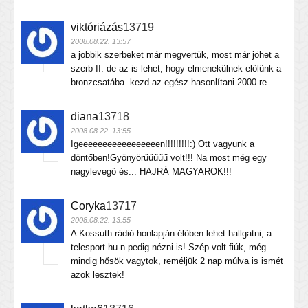
viktóriázás
13719
2008.08.22. 13:57
a jobbik szerbeket már megvertük, most már jöhet a
szerb II. de az is lehet, hogy elmenekülnek előlünk a
bronzcsatába. kezd az egész hasonlítani 2000-re.
diana
13718
2008.08.22. 13:55
Igeeeeeeeeeeeeeeeeen!!!!!!!!!:) Ott vagyunk a
döntőben!Gyönyörűűűűű volt!!! Na most még egy
nagylevegő és... HAJRÁ MAGYAROK!!!
Coryka
13717
2008.08.22. 13:55
A Kossuth rádió honlapján élőben lehet hallgatni, a
telesport.hu-n pedig nézni is! Szép volt fiúk, még
mindig hősök vagytok, reméljük 2 nap múlva is ismét
azok lesztek!