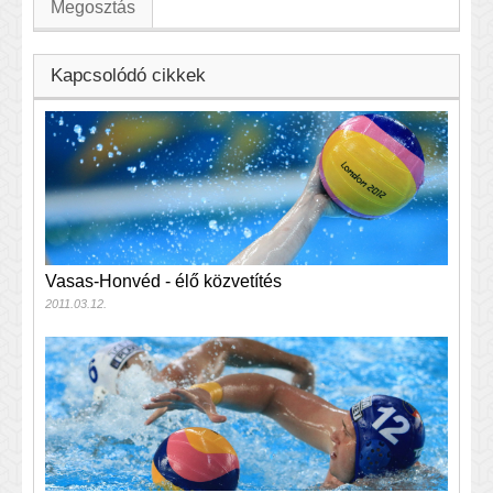
Megosztás
Kapcsolódó cikkek
Vasas-Honvéd - élő közvetítés
2011.03.12.