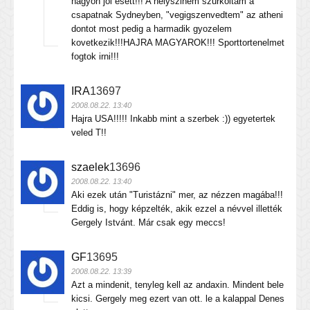
nagyon jol esett!!! A helyszinem szurkoltam a
csapatnak Sydneyben, "vegigszenvedtem" az atheni
dontot most pedig a harmadik gyozelem
kovetkezik!!!HAJRA MAGYAROK!!! Sporttortenelmet
fogtok irni!!!
IRA
13697
2008.08.22. 13:40
Hajra USA!!!!! Inkabb mint a szerbek :)) egyetertek
veled T!!
szaelek
13696
2008.08.22. 13:40
Aki ezek után "Turistázni" mer, az nézzen magába!!!
Eddig is, hogy képzelték, akik ezzel a névvel illették
Gergely Istvánt. Már csak egy meccs!
GF
13695
2008.08.22. 13:39
Azt a mindenit, tenyleg kell az andaxin. Mindent bele
kicsi. Gergely meg ezert van ott. le a kalappal Denes