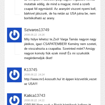
mutattak eddig, de mind a magyar, mind a szerb
csapat fél egymástól. Az aranyért viszont nyerni kell,
bárkivel játszunk, de ha netán az USA jutna be, nem
borítékolható az arany.
Szivaros
13749
2008.08.22. 14:26
Mily hülye lehetsz te,Zsó! Varga Tamás nagyon nagy
játékos, igazi CSAPATEMBER! Kemény nem szeteti,
de visszahozta a csapatba. Szerinted miért? Amúgy
nagyon komoly fiúk ezek mind! És mi szurkolók
megérdemeljük őket!
K
13745
2008.08.22. 14:24
http://www.mr1-kossuth.hu/ itt éppen közvetítik,vezet
az USA!!!
Katica
13743
2008.08.22. 14:21
GPFUN! Nem csak a Pistát bántóknak kellene itt