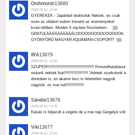
Orshmorsh
13680
2008.08.22. 13:30
GYEREKEK - Japánból drukkolok Nektek, és csak
ezen az oldalon tudom követni az eseményeket
kvázi-élőben. Minden 5 mp-ben frissítettem... :))))
GRATULÁÁÁÁÁÁÁÁÁÁLOOOOOOOOOOOOOOOK,
GYÖNYÖRŰ MAGYAR AQUAMAN-CSOPORT! :))))
IRA
13679
2008.08.22. 13:30
SZUPER!!!!!!!!!!!!!!!!!!!!!!!!!!!!!!!!!!!!!!! Kimondhatatlanul
orulunk nektek fiuk!!!!!!!!!!!!!!!!!!!! Veletek szurkolunk a
dontoben is, es akarmi lesz is hihetetlen nagyok
vagytok, ez mar tuti!!!!!!!!!!!!!!!
Sándor
13678
2008.08.22. 13:30
Kásás is feljavult a végére de a mai nap Gergelyé volt
Viki
13677
2008.08.22. 13:30