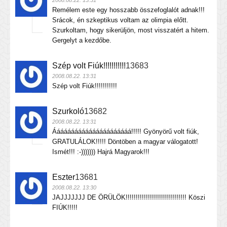
2008.08.22. 13:31
Remélem este egy hosszabb összefoglalót adnak!!!
Srácok, én szkeptikus voltam az olimpia előtt.
Szurkoltam, hogy sikerüljön, most visszatért a hitem.
Gergelyt a kezdőbe.
Szép volt Fiúk!!!!!!!!!!!
13683
2008.08.22. 13:31
Szép volt Fiúk!!!!!!!!!!!
Szurkoló
13682
2008.08.22. 13:31
Áááááááááááááááááááááá!!!!! Gyönyörű volt fiúk,
GRATULÁLOK!!!!! Döntöben a magyar válogatott!
Ismét!!! :-))))))) Hajrá Magyarok!!!
Eszter
13681
2008.08.22. 13:30
JAJJJJJJJ DE ÖRÜLÖK!!!!!!!!!!!!!!!!!!!!!!!!!!!!!! Köszi
FIÚK!!!!!