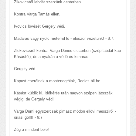
Zlkovicstól labdát szerzünk centerben.
Kontra Varga Tamás ellen.
Ivovics lövését Gergely védi.
Madaras vagy nyolc méterről lő - először vezetünk! - 8:7.
Zlokovicsról kontra, Varga Dénes ciccerben (szép labdát kap
Kásástól), de a nyakán a védő és kimarad.
Gergely véd.
Kapust cserélnek a montenegróiak, Radics áll be.
Kásást küldik ki. Időkérés után nagyon szépen játsszák
végig, de Gergely véd!
Varga Dumi egyszercsak pimasz módon ellövi messziről -
óriási gól!!! - 9:7
Zúg a mindent bele!