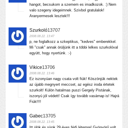
hangot, becsukom a szemem es imadkozok. :) Nem
valo szegeny idegeimnek. Szivbol gratulalok!
Aranyermesek lesztek!!!
Szurkoló
13707
2008.08.22. 13:47
p, ne foglalkozz a szkeptikus, "kedves" emberekkel.
Mi "csak" annak örüljünk itt a többi lelkes szurkolóval
együtt, hogy nyertünk. :-)
Vikice
13706
2008.08.22. 13:46
Ez iszonyúan nagy csata volt fiúk! Köszönjük nektek
az újabb megnyert meccset, az egész iroda értetek
szurkolt! Külön hatalmas puszi Gergely Pistának,
iszonyú jól védett! Csak így tovább vasárnap is! Hajrá
Fiúk!!!!
Gabec
13705
2008.08.22. 13:45
Itt ülök és sírok 29 éves férfi létemre! Gyönyörű volt