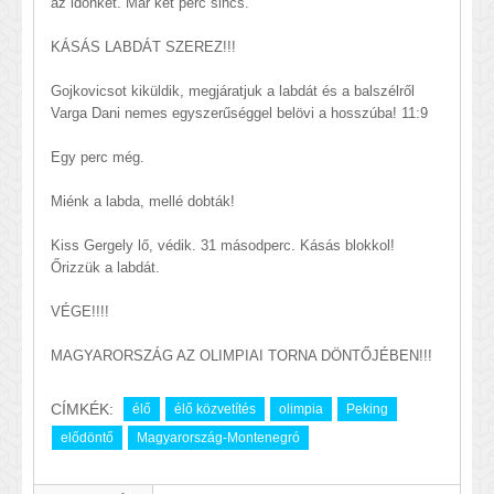
az időnket. Már két perc sincs.
KÁSÁS LABDÁT SZEREZ!!!
Gojkovicsot kiküldik, megjáratjuk a labdát és a balszélről
Varga Dani nemes egyszerűséggel belövi a hosszúba! 11:9
Egy perc még.
Miénk a labda, mellé dobták!
Kiss Gergely lő, védik. 31 másodperc. Kásás blokkol!
Őrizzük a labdát.
VÉGE!!!!
MAGYARORSZÁG AZ OLIMPIAI TORNA DÖNTŐJÉBEN!!!
CÍMKÉK:
élő
élő közvetítés
olimpia
Peking
elődöntő
Magyarország-Montenegró