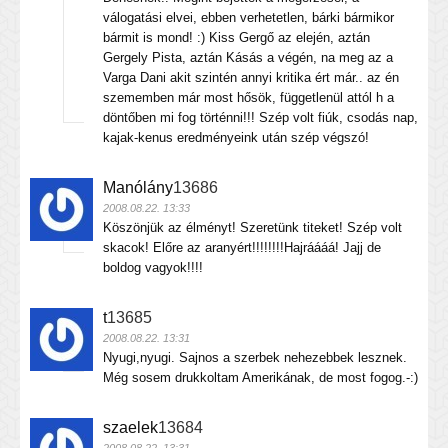
válogatási elvei, ebben verhetetlen, bárki bármikor
bármit is mond! :) Kiss Gergő az elején, aztán
Gergely Pista, aztán Kásás a végén, na meg az a
Varga Dani akit szintén annyi kritika ért már.. az én
szememben már most hősök, függetlenül attól h a
döntőben mi fog történni!!! Szép volt fiúk, csodás nap,
kajak-kenus eredményeink után szép végszó!
Manólány
13686
2008.08.22. 13:33
Köszönjük az élményt! Szeretünk titeket! Szép volt
skacok! Előre az aranyért!!!!!!!!Hajráááá! Jajj de
boldog vagyok!!!!
t
13685
2008.08.22. 13:31
Nyugi,nyugi. Sajnos a szerbek nehezebbek lesznek.
Még sosem drukkoltam Amerikának, de most fogog.-:)
szaelek
13684