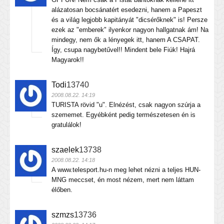
alázatosan bocsánatért esedezni, hanem a Papeszt
és a világ legjobb kapitányát "dicsérőknek" is! Persze
ezek az "emberek" ilyenkor nagyon hallgatnak ám! Na
mindegy, nem ők a lényegek itt, hanem A CSAPAT.
Így, csupa nagybetűvel!! Mindent bele Fiúk! Hajrá
Magyarok!!
Todi
13740
2008.08.22. 14:19
TURISTA rövid "u". Elnézést, csak nagyon szúrja a
szememet. Egyébként pedig természetesen én is
gratulálok!
szaelek
13738
2008.08.22. 14:18
A www.telesport.hu-n meg lehet nézni a teljes HUN-
MNG meccset, én most nézem, mert nem láttam
élőben.
szmzs
13736