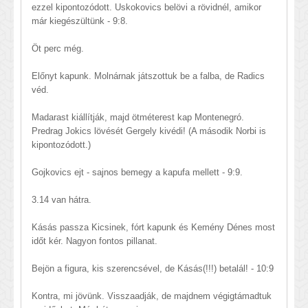
ezzel kipontozódott. Uskokovics belövi a rövidnél, amikor
már kiegészültünk - 9:8.
Öt perc még.
Előnyt kapunk. Molnárnak játszottuk be a falba, de Radics
véd.
Madarast kiállítják, majd ötméterest kap Montenegró.
Predrag Jokics lövését Gergely kivédi! (A második Norbi is
kipontozódott.)
Gojkovics ejt - sajnos bemegy a kapufa mellett - 9:9.
3.14 van hátra.
Kásás passza Kicsinek, fórt kapunk és Kemény Dénes most
időt kér. Nagyon fontos pillanat.
Bejön a figura, kis szerencsével, de Kásás(!!!) betalál! - 10:9
Kontra, mi jövünk. Visszaadják, de majdnem végigtámadtuk