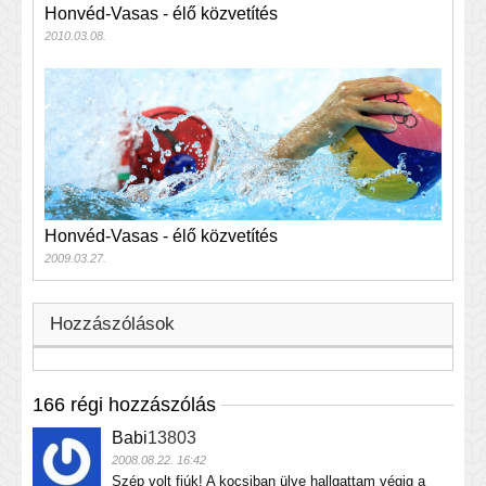
Honvéd-Vasas - élő közvetítés
2010.03.08.
Honvéd-Vasas - élő közvetítés
2009.03.27.
Hozzászólások
166 régi hozzászólás
Babi
13803
2008.08.22. 16:42
Szép volt fiúk! A kocsiban ülve hallgattam végig a