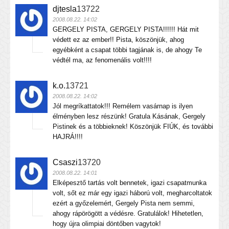
djtesla
13722
2008.08.22. 14:02
GERGELY PISTA, GERGELY PISTA!!!!!! Hát mit
védett ez az ember!! Pista, köszönjük, ahog
egyébként a csapat többi tagjának is, de ahogy Te
védtél ma, az fenomenális volt!!!!
k.o.
13721
2008.08.22. 14:02
Jól megríkattatok!!! Remélem vasárnap is ilyen
élményben lesz részünk! Gratula Kásának, Gergely
Pistinek és a többieknek! Köszönjük FIÚK, és további
HAJRÁ!!!!
Csaszi
13720
2008.08.22. 14:01
Elképesztő tartás volt bennetek, igazi csapatmunka
volt, sőt ez már egy igazi háború volt, megharcoltatok
ezért a győzelemért, Gergely Pista nem semmi,
ahogy rápörögött a védésre. Gratulálok! Hihetetlen,
hogy újra olimpiai döntőben vagytok!