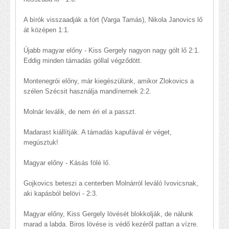
A bírók visszaadják a fórt (Varga Tamás), Nikola Janovics lő
át középen 1:1.
Újabb magyar előny - Kiss Gergely nagyon nagy gólt lő 2:1.
Eddig minden támadás góllal végződött.
Montenegrói előny, már kiegészülünk, amikor Zlokovics a
szélen Szécsit használja mandínernek 2:2.
Molnár leválik, de nem éri el a passzt.
Madarast kiállítják. A támadás kapufával ér véget,
megúsztuk!
Magyar előny - Kásás fölé lő.
Gojkovics beteszi a centerben Molnárról leváló Ivovicsnak,
aki kapásból belövi - 2:3.
Magyar előny, Kiss Gergely lövését blokkolják, de nálunk
marad a labda. Biros lövése is védő kezéről pattan a vízre.