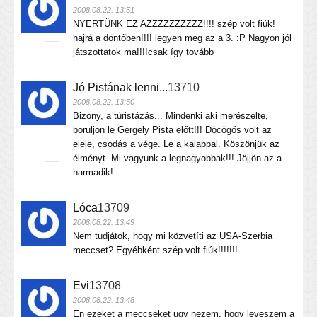
2008.08.22. 13:51
NYERTÜNK EZ AZZZZZZZZZZ!!!! szép volt fiúk!
hajrá a döntőben!!!! legyen meg az a 3. :P Nagyon jól
játszottatok ma!!!!csak így tovább
Jó Pistának lenni...
13710
2008.08.22. 13:50
Bizony, a túristázás... Mindenki aki merészelte,
boruljon le Gergely Pista előtt!!! Döcögős volt az
eleje, csodás a vége. Le a kalappal. Köszönjük az
élményt. Mi vagyunk a legnagyobbak!!! Jöjjön az a
harmadik!
Lóca
13709
2008.08.22. 13:49
Nem tudjátok, hogy mi közvetíti az USA-Szerbia
meccset? Egyébként szép volt fiúk!!!!!!!
Evi
13708
2008.08.22. 13:48
En ezeket a meccseket ugy nezem, hogy leveszem a