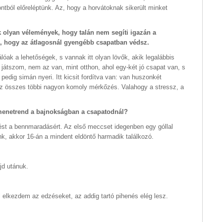
tból előreléptünk. Az, hogy a horvátoknak sikerült minket
ak olyan vélemények, hogy talán nem segíti igazán a
s, hogy az átlagosnál gyengébb csapatban védsz.
iválóak a lehetőségek, s vannak itt olyan lövők, akik legalábbis
játszom, nem az van, mint otthon, ahol egy-két jó csapat van, s
edig simán nyeri. Itt kicsit fordítva van: van huszonkét
az összes többi nagyon komoly mérkőzés. Valahogy a stressz, a
 menetrend a bajnokságban a csapatodnál?
zést a bennmaradásért. Az első meccset idegenben egy góllal
nk, akkor 16-án a mindent eldöntő harmadik találkozó.
jd utánuk.
el elkezdem az edzéseket, az addig tartó pihenés elég lesz.