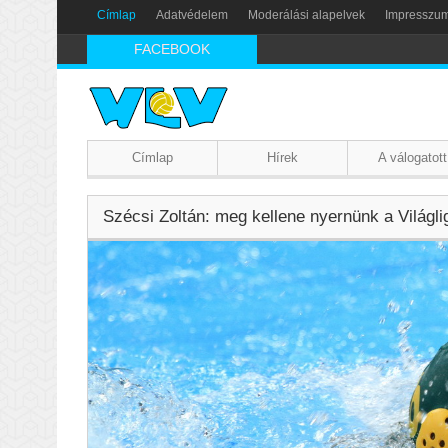
Címlap
Adatvédelem
Moderálási alapelvek
Impresszu
FACEBOOK
Címlap
Hírek
A válogatott
Szécsi Zoltán: meg kellene nyernünk a Világli