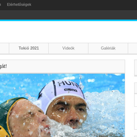
m
Elérhetőségek
Tokió 2021
Videók
Galériák
gát!