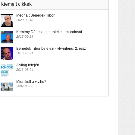
Kiemelt cikkek
Meghalt Benedek Tibor
2020-06-18
Kemény Dénes bejelentette lemondását
2018-05-29
Benedek Tibor befejezi - vlv-interjú, 2. rész
2016-10-21
A világ tetején
2013-08-04
Miért kell a vlv.hu?
2007-03-06