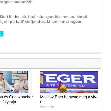
 válogatott kapusedzője.
 Kicsit kisebb a tét, kicsit más, ugyanakkor nem lesz könnyű,
 olimpiai kvalifikációjuk sincs. Mi ezen már túl vagyunk.
jú
n és Grieszbacher
Most az Eger büntette meg a vlv-
 folytatja
t
2020.07.18.