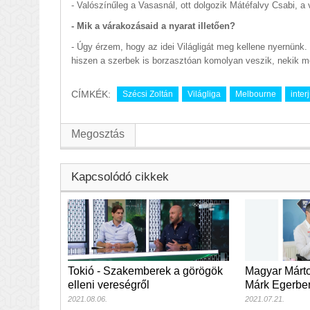
- Valószínűleg a Vasasnál, ott dolgozik Mátéfalvy Csabi, a
- Mik a várakozásaid a nyarat illetően?
- Úgy érzem, hogy az idei Világligát meg kellene nyernünk.
hiszen a szerbek is borzasztóan komolyan veszik, nekik még
CÍMKÉK:
Szécsi Zoltán
Világliga
Melbourne
inter
Megosztás
Kapcsolódó cikkek
Tokió - Szakemberek a görögök
Magyar Márto
elleni vereségről
Márk Egerben
2021.08.06.
2021.07.21.