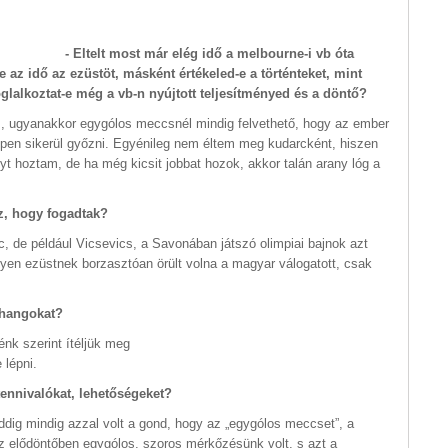
- Eltelt most már elég idő a melbourne-i vb óta
z idő az ezüstöt, másként értékeled-e a történteket, mint
oglalkoztat-e még a vb-n nyújtott teljesítményed és a döntő?
m, ugyanakkor egygólos meccsnél mindig felvethető, hogy az ember
éppen sikerül győzni. Egyénileg nem éltem meg kudarcként, hiszen
ényt hoztam, de ha még kicsit jobbat hozok, akkor talán arany lóg a
z, hogy fogadtak?
c, de például Vicsevics, a Savonában játszó olimpiai bajnok azt
lyen ezüstnek borzasztóan örült volna a magyar válogatott, csak
.
szhangokat?
énk szerint ítéljük meg
 lépni.
ennivalókat, lehetőségeket?
ddig mindig azzal volt a gond, hogy az „egygólos meccset”, a
z elődöntőben egygólos, szoros mérkőzésünk volt, s azt a