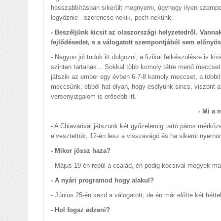
hosszabbításban sikerült megnyerni, úgyhogy ilyen szempon
legyőznie - szerencse nekik, pech nekünk.
- Beszéljünk kicsit az olaszországi helyzetedről. Vann
fejlődésedet, s a válogatott szempontjából sem előnyö
- Nagyon jól tudok itt dolgozni, a fizikai felkészülésre is k
szinten tartanak... Sokkal több komoly tétre menő meccset 
játszik az ember egy évben 6-7-8 komoly meccset, a többit p
meccsünk, ebből hat olyan, hogy esélyünk sincs, viszont 
versenyizgalom is erősebb itt.
- Mi a
- A Chiavarival játszunk két győzelemig tartó páros mérkő
elvesztettük, 12-én lesz a visszavágó és ha sikerül nyernü
- Mikor jössz haza?
- Május 19-én repül a család, én pedig kocsival megyek ma
- A nyári programod hogy alakul?
- Június 25-én kezd a válogatott, de én már előtte két hétt
- Hol fogsz edzeni?