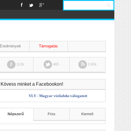
Eredmények
Támogatás
112k
465
3.92k
Kövess minket a Facebookon!
VLV - Magyar vízilabda-válogatott
Népszerű
Friss
Kiemelt