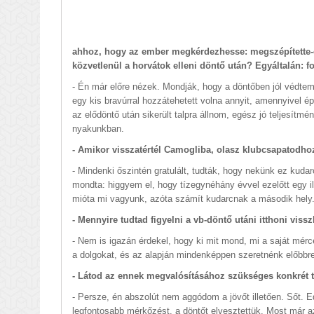
ahhoz, hogy az ember megkérdezhesse: megszépítette-e a
közvetlenül a horvátok elleni döntő után? Egyáltalán: f
- Én már előre nézek. Mondják, hogy a döntőben jól védte
egy kis bravúrral hozzátehetett volna annyit, amennyivel 
az elődöntő után sikerült talpra állnom, egész jó teljesítm
nyakunkban.
- Amikor visszatértél Camogliba, olasz klubcsapatodho
- Mindenki őszintén gratulált, tudták, hogy nekünk ez kudar
mondta: higgyem el, hogy tízegynéhány évvel ezelőtt egy i
mióta mi vagyunk, azóta számít kudarcnak a második hely
- Mennyire tudtad figyelni a vb-döntő utáni itthoni vis
- Nem is igazán érdekel, hogy ki mit mond, mi a saját mérc
a dolgokat, és az alapján mindenképpen szeretnénk előbbre
- Látod az ennek megvalósításához szükséges konkrét t
- Persze, én abszolút nem aggódom a jövőt illetően. Sőt. E
legfontosabb mérkőzést, a döntőt elvesztettük. Most már a