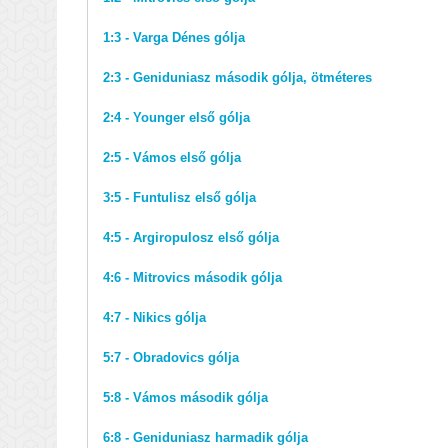
1:3 - Varga Dénes gólja
2:3 - Geniduniasz második gólja, ötméteres
2:4 - Younger első gólja
2:5 - Vámos első gólja
3:5 - Funtulisz első gólja
4:5 - Argiropulosz első gólja
4:6 - Mitrovics második gólja
4:7 - Nikics gólja
5:7 - Obradovics gólja
5:8 - Vámos második gólja
6:8 - Geniduniasz harmadik gólja