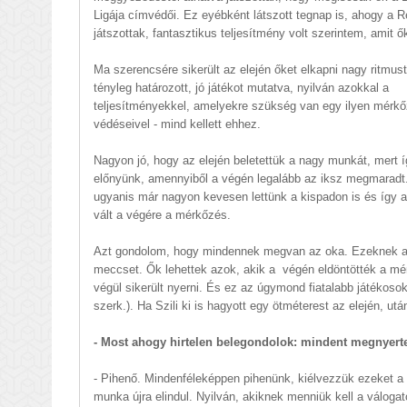
Ligája címvédői. Ez eyébként látszott tegnap is, ahogy a R
játszottak, fantasztikus teljesítmény volt szerintem, amit ő
Ma szerencsére sikerült az elején őket elkapni nagy ritmust
tényleg határozott, jó játékot mutatva, nyilván azokkal a
teljesítményekkel, amelyekre szükség van egy ilyen mér
védéseivel - mind kellett ehhez.
Nagyon jó, hogy az elején beletettük a nagy munkát, mert íg
előnyünk, amennyiből a végén legalább az iksz megmaradt.
ugyanis már nagyon kevesen lettünk a kispadon is és így 
vált a végére a mérkőzés.
Azt gondolom, hogy mindennek megvan az oka. Ezeknek a ját
meccset. Ők lehettek azok, akik a végén eldöntötték a mér
végül sikerült nyerni. És ez az úgymond fiatalabb játékos
szerk.). Ha Szili ki is hagyott egy ötméterest az elején, u
- Most ahogy hirtelen belegondolok: mindent megnyerte
- Pihenő. Mindenféleképpen pihenünk, kiélvezzük ezeket a p
munka újra elindul. Nyilván, akiknek menniük kell a váloga