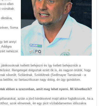
ecco ellen
k csináltak.
 diktálva,
kőzésen, Soma
y lett annyi
 Addigra
azért nehézzé
ékosoknak kellettt befejezni és így kellett befejezniük a
kőzést. Rengeteget dolgoztak ezért ők is, és nagyon örülök, hogy
oknak sikerült, Szilárdnak, Szédültnek (Sedlmayer Tamásnak - a
tána belőtte, ez fantasztikusan nagy dolog, én úgy gondolom.
tek ebben a szezonban, amit meg lehet nyerni. Mi következik?
illanatokat, aztán a jövő kérdéseivel majd akkor foglalkozunk, ha a
totthoz, azok elmennek, én egy picit vízilabdamentes időszakra