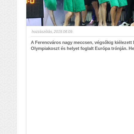
hozzászólás
,
2019.06.09.
A Ferencváros nagy meccsen, végsőkig kiélezett
Olympiakoszt és helyet foglalt Európa trónján. H