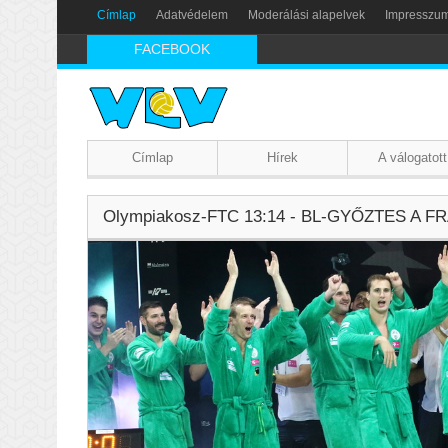
Címlap
Adatvédelem
Moderálási alapelvek
Impresszu
FACEBOOK
Címlap
Hírek
A válogatott
Olympiakosz-FTC 13:14 - BL-GYŐZTES A FR