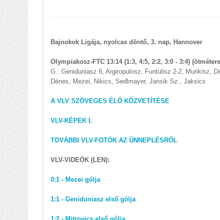
Bajnokok Ligája, nyolcas döntő, 3. nap, Hannover
Olympiakosz-FTC 13:14 (1:3, 4:5, 2:2, 3:0 - 3:4) (ötméter
G.: Geniduniasz 6, Argiropulosz, Funtulisz 2-2, Murikisz, D
Dénes, Mezei, Nikics, Sedlmayer, Jansik Sz., Jaksics
A VLV SZÖVEGES ÉLŐ KÖZVETÍTÉSE
VLV-KÉPEK I.
TOVÁBBI VLV-FOTÓK AZ ÜNNEPLÉSRŐL
VLV-VIDEÓK (LEN):
0:1 - Mezei gólja
1:1 - Geniduniasz első gólja
1:2 - Mitrovics első gólja