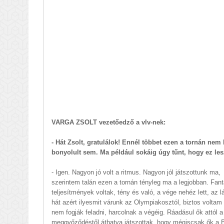
VARGA ZSOLT vezetőedző a vlv-nek:
- Hát Zsolt, gratulálok! Ennél többet ezen a tornán nem 
bonyolult sem. Ma például sokáig úgy tűnt, hogy ez les
- Igen. Nagyon jó volt a ritmus. Nagyon jól játszottunk ma,
szerintem talán ezen a tornán tényleg ma a legjobban. Fan
teljesítmények voltak, tény és való, a vége nehéz lett, az lá
hát azért ilyesmit várunk az Olympiakosztól, biztos voltam
nem fogják feladni, harcolnak a végéig. Ráadásul ők attól a
meggyőződéstől áthatva játszottak, hogy mégiscsak ők a 