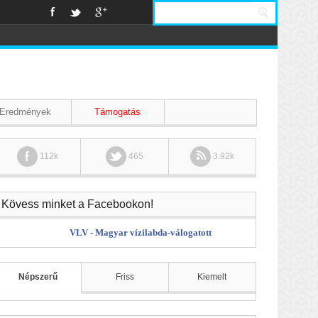
Eredmények
Támogatás
112k
465
3.92k
Kövess minket a Facebookon!
VLV - Magyar vízilabda-válogatott
Népszerű
Friss
Kiemelt