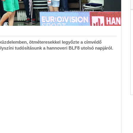
 küzdelemben, ötméteresekkel legyőzte a címvédő
elyszíni tudósításunk a hannoveri BLF8 utolsó napjáról.