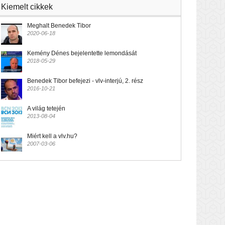
Kiemelt cikkek
Meghalt Benedek Tibor
2020-06-18
Kemény Dénes bejelentette lemondását
2018-05-29
Benedek Tibor befejezi - vlv-interjú, 2. rész
2016-10-21
A világ tetején
2013-08-04
Miért kell a vlv.hu?
2007-03-06