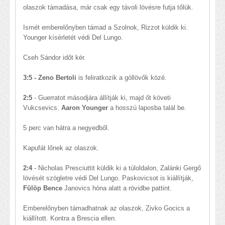
olaszok támadása, már csak egy távoli lövésre futja tőlük.
Ismét emberelőnyben támad a Szolnok, Rizzot küldik ki.
Younger kísérletét védi Del Lungo.
Cseh Sándor időt kér.
3:5 - Zeno Bertoli
is feliratkozik a góllövők közé.
2:5
- Guerratot másodjára állítják ki, majd őt követi
Vukcsevics.
Aaron Younger
a hosszú laposba talál be.
5 perc van hátra a negyedből.
Kapufát lőnek az olaszok.
2:4
- Nicholas Presciuttit küldik ki a túloldalon, Zalánki Gergő
lövését szögletre védi Del Lungo. Paskovicsot is kiállítják,
Fülöp Bence
Janovics hóna alatt a rövidbe pattint.
Emberelőnyben támadhatnak az olaszok, Zivko Gocics a
kiállított. Kontra a Brescia ellen.