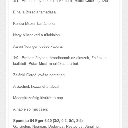
1:1
- Emberelőnybe kerül a Szolnok,
Milos Csuk
egalizál.
Elhal a Brescia támadása.
Kontra Mezei Tamás ellen.
Nagy Viktor véd a túloldalon.
Aaron Younger lövése kapufa.
1:0
- Emberelőnyben támadhatnak az olaszok, Zalánki a
kiállított.
Petar Muslim
értékesíti a fórt.
Zalánki Gergő lövése pontatlan.
A Szolnok hozza el a labdát.
Meccskezdésig kisütött a nap.
A nap első meccsén:
Spandau 04-Eger 6:10 (3:2, 0:2, 0:1, 3:5)
G.: Gielen, Negrean, Dedovics, Restovics, Jüngling,