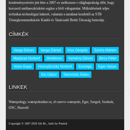
kezdeményezésére jött létre a 2007-es melbourne-i világbajnokság előtt, hogy
korszerű médiaeszközként segítse a férfi válogatottat. Működésének teljes
technikai-technológiai hátterét, valamint a tartalmat kezdettől az STB
Tömegkommunikációs Kiadói és Tanácsadó Betéti Társaság biztosítja.
CÍMKÉK
Varga Dénes
Varga Dániel
Kiss Gergely
Szivós Márton
Madaras Norbert
ötméteres
Kemény Dénes
Biros Péter
Volvo Kupa
Hosnyánszky Norbert
Euroliga
Eger-Vasas
Kis Gábor
Steinmetz Ádám
LINKEK
Waterpology
,
waterpolonline.ru
,
el cuervo waterpolo
,
Eger
,
Szeged
,
Szolnok
,
OSC
,
Honvéd
Copyright © 2007-2026 Stb Bt., built by Pernick