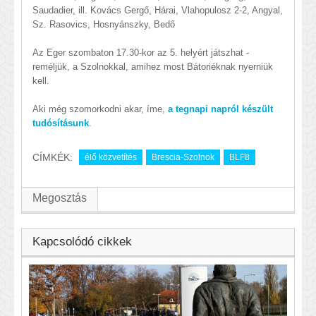
Saudadier, ill. Kovács Gergő, Hárai, Vlahopulosz 2-2, Angyal,
Sz. Rasovics, Hosnyánszky, Bedő
Az Eger szombaton 17.30-kor az 5. helyért játszhat -
reméljük, a Szolnokkal, amihez most Bátoriéknak nyerniük
kell.
Aki még szomorkodni akar, íme,
a tegnapi napról készült
tudósításunk
.
CÍMKÉK:
élő közvetítés
Brescia-Szolnok
BLF8
Megosztás
Kapcsolódó cikkek