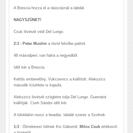
A Brescia hozza el a ráúszásnál a labdát.
NAGYSZÜNET!
Csuk lövését védi Del Lungo.
2:3 - Petar Muslim
a rövid felsőbe pattint.
48 másodperc van hátra a negyedből.
Időt kér a Brescia.
Kettős emberelőny, Vukcsevics a kiállított. Alekszics
második kísérlete is kapufa.
Alekszics lövését szögletre tolja Del Lungo. Guerratot
kiállítják. Cseh Sándor időt kér.
A túloldalon rossz a beadás, labdát szerez a Szolnok.
1:3
- Ötméterest ítélnek Kis Gáborról,
Milos Csuk
értékesíti
a büntetőt.