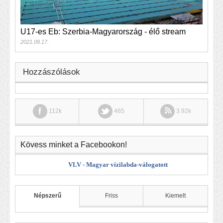
U17-es Eb: Szerbia-Magyarország - élő stream
2021.09.17.
Hozzászólások
112k
465
3.92k
Kövess minket a Facebookon!
VLV - Magyar vízilabda-válogatott
Népszerű
Friss
Kiemelt