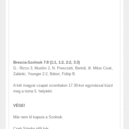
Brescia-Szolnok 7:8 (1:1, 1:2, 2:2, 3:3)
G.: Rizzo 3, Muslim 2, N. Presciutti, Bertoli, ill. Milos Csuk,
Zalánki, Younger 2-2, Bátori, Fülöp B.
A két magyar csapat szombaton 17.30-kor egymással küzd
meg a torna 5. helyéért.
​VÉGE!
Már nem lő kapura a Szolnok.
​Cseh Sándor időt kér.