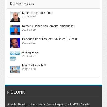
Kiemelt cikkek
Meghalt Benedek Tibor
2020-06-18
Kemény Dénes bejelentette lemondását
2018-05-29
Benedek Tibor befejezi - vlv-interjú, 2. rész
2016-10-21
A világ tetején
2013-08-04
Miért kell a vlv.hu?
2007-03-06
RÓLUNK
A honlap Kemény Dénes akkori szövetségi kapitány, volt MVLSZ-elnök