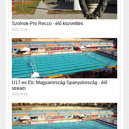
Szolnok-Pro Recco - élő közvetítés
2021.12.20.
U17-es Eb: Magyarország-Spanyolország - élő
stream
2021.09.19.