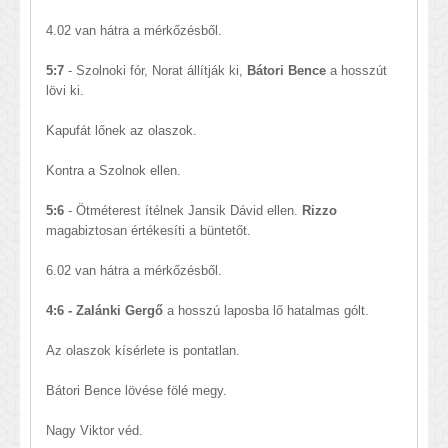
4.02 van hátra a mérkőzésből.
5:7
- Szolnoki fór, Norat állítják ki,
Bátori Bence
a hosszút
lövi ki.
Kapufát lőnek az olaszok.
Kontra a Szolnok ellen.
5:6
- Ötméterest ítélnek Jansik Dávid ellen.
Rizzo
magabiztosan értékesíti a büntetőt.
6.02 van hátra a mérkőzésből.
4:6 - Zalánki Gergő
a hosszú laposba lő hatalmas gólt.
Az olaszok kísérlete is pontatlan.
Bátori Bence lövése fölé megy.
Nagy Viktor véd.