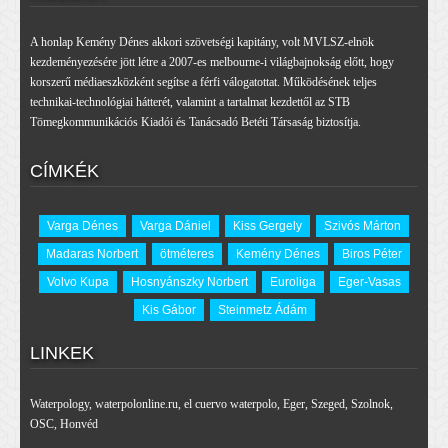
A honlap Kemény Dénes akkori szövetségi kapitány, volt MVLSZ-elnök
kezdeményezésére jött létre a 2007-es melbourne-i világbajnokság előtt, hogy
korszerű médiaeszközként segítse a férfi válogatottat. Működésének teljes
technikai-technológiai hátterét, valamint a tartalmat kezdettől az STB
Tömegkommunikációs Kiadói és Tanácsadó Betéti Társaság biztosítja.
CÍMKÉK
Varga Dénes
Varga Dániel
Kiss Gergely
Szivós Márton
Madaras Norbert
ötméteres
Kemény Dénes
Biros Péter
Volvo Kupa
Hosnyánszky Norbert
Euroliga
Eger-Vasas
Kis Gábor
Steinmetz Ádám
LINKEK
Waterpology
,
waterpolonline.ru
,
el cuervo waterpolo
,
Eger
,
Szeged
,
Szolnok
,
OSC
,
Honvéd