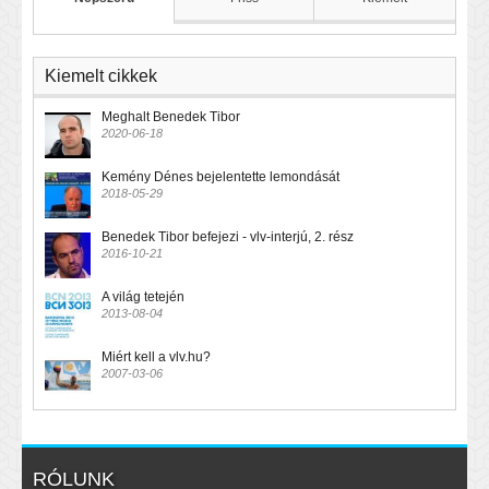
Kiemelt cikkek
Meghalt Benedek Tibor
2020-06-18
Kemény Dénes bejelentette lemondását
2018-05-29
Benedek Tibor befejezi - vlv-interjú, 2. rész
2016-10-21
A világ tetején
2013-08-04
Miért kell a vlv.hu?
2007-03-06
RÓLUNK