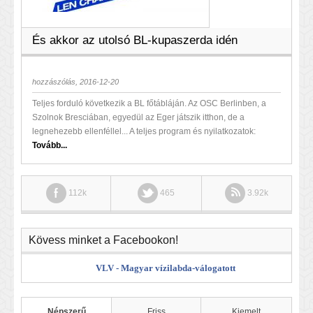
És akkor az utolsó BL-kupaszerda idén
hozzászólás, 2016-12-20
Teljes forduló következik a BL főtábláján. Az OSC Berlinben, a
Szolnok Bresciában, egyedül az Eger játszik itthon, de a
legnehezebb ellenféllel... A teljes program és nyilatkozatok:
Tovább...
112k
465
3.92k
Kövess minket a Facebookon!
VLV - Magyar vízilabda-válogatott
Népszerű
Friss
Kiemelt