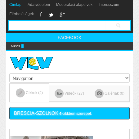
Címlap
Adatvédelem
Moderálási alapelvek
Impresszum
Elérhetőségek
FACEBOOK
Nikics-gól lábbal
Cikkek (4)
Videók (27)
Galériák (0)
BRESCIA-SZOLNOK
4
cikkben szerepel.