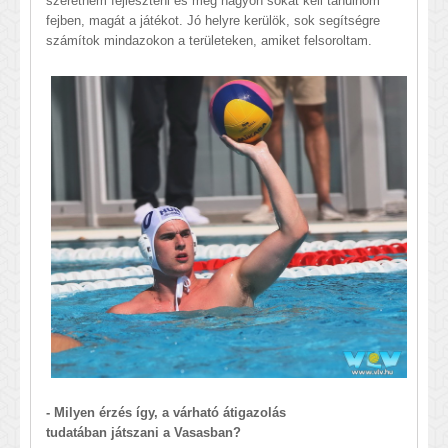
szeretném fejleszteni és még nagyon sokat kell tanulnom
fejben, magát a játékot. Jó helyre kerülök, sok segítségre
számítok mindazokon a területeken, amiket felsoroltam.
- Milyen érzés így, a várható átigazolás
tudatában játszani a Vasasban?