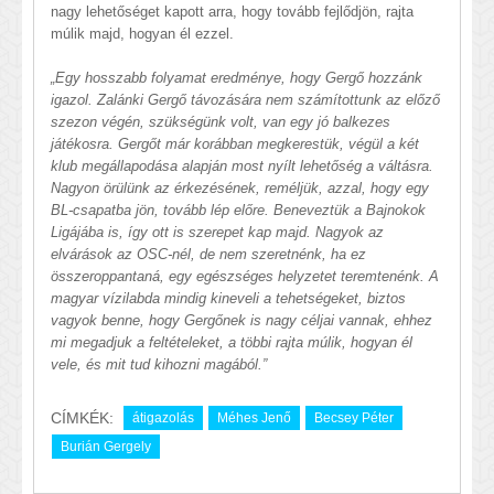
nagy lehetőséget kapott arra, hogy tovább fejlődjön, rajta
múlik majd, hogyan él ezzel.
„Egy hosszabb folyamat eredménye, hogy Gergő hozzánk
igazol. Zalánki Gergő távozására nem számítottunk az előző
szezon végén, szükségünk volt, van egy jó balkezes
játékosra. Gergőt már korábban megkerestük, végül a két
klub megállapodása alapján most nyílt lehetőség a váltásra.
Nagyon örülünk az érkezésének, reméljük, azzal, hogy egy
BL-csapatba jön, tovább lép előre. Beneveztük a Bajnokok
Ligájába is, így ott is szerepet kap majd. Nagyok az
elvárások az OSC-nél, de nem szeretnénk, ha ez
összeroppantaná, egy egészséges helyzetet teremtenénk. A
magyar vízilabda mindig kineveli a tehetségeket, biztos
vagyok benne, hogy Gergőnek is nagy céljai vannak, ehhez
mi megadjuk a feltételeket, a többi rajta múlik, hogyan él
vele, és mit tud kihozni magából.”
CÍMKÉK:
átigazolás
Méhes Jenő
Becsey Péter
Burián Gergely