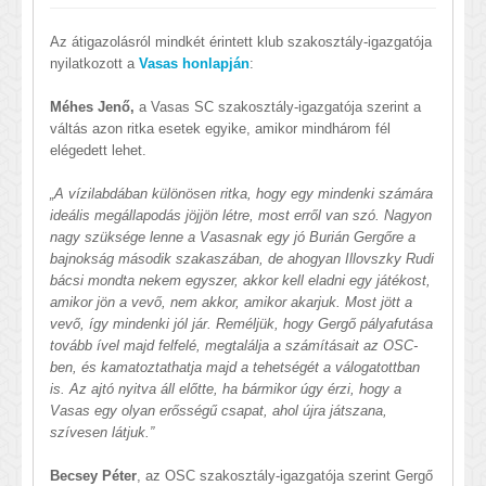
Az átigazolásról mindkét érintett klub szakosztály-igazgatója
nyilatkozott a
Vasas honlapján
:
Méhes Jenő,
a Vasas SC szakosztály-igazgatója szerint a
váltás azon ritka esetek egyike, amikor mindhárom fél
elégedett lehet.
„A vízilabdában különösen ritka, hogy egy mindenki számára
ideális megállapodás jöjjön létre, most erről van szó. Nagyon
nagy szüksége lenne a Vasasnak egy jó Burián Gergőre a
bajnokság második szakaszában, de ahogyan Illovszky Rudi
bácsi mondta nekem egyszer, akkor kell eladni egy játékost,
amikor jön a vevő, nem akkor, amikor akarjuk. Most jött a
vevő, így mindenki jól jár. Reméljük, hogy Gergő pályafutása
tovább ível majd felfelé, megtalálja a számításait az OSC-
ben, és kamatoztathatja majd a tehetségét a válogatottban
is. Az ajtó nyitva áll előtte, ha bármikor úgy érzi, hogy a
Vasas egy olyan erősségű csapat, ahol újra játszana,
szívesen látjuk.”
Becsey Péter
, az OSC szakosztály-igazgatója szerint Gergő