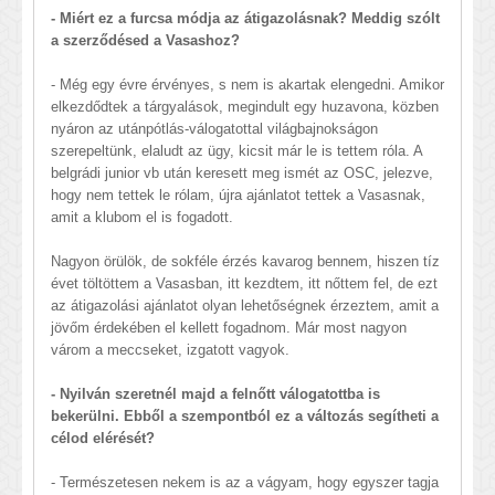
- Miért ez a furcsa módja az átigazolásnak? Meddig szólt
a szerződésed a Vasashoz?
- Még egy évre érvényes, s nem is akartak elengedni. Amikor
elkezdődtek a tárgyalások, megindult egy huzavona, közben
nyáron az utánpótlás-válogatottal világbajnokságon
szerepeltünk, elaludt az ügy, kicsit már le is tettem róla. A
belgrádi junior vb után keresett meg ismét az OSC, jelezve,
hogy nem tettek le rólam, újra ajánlatot tettek a Vasasnak,
amit a klubom el is fogadott.
Nagyon örülök, de sokféle érzés kavarog bennem, hiszen tíz
évet töltöttem a Vasasban, itt kezdtem, itt nőttem fel, de ezt
az átigazolási ajánlatot olyan lehetőségnek érzeztem, amit a
jövőm érdekében el kellett fogadnom. Már most nagyon
várom a meccseket, izgatott vagyok.
- Nyilván szeretnél majd a felnőtt válogatottba is
bekerülni. Ebből a szempontból ez a változás segítheti a
célod elérését?
- Természetesen nekem is az a vágyam, hogy egyszer tagja