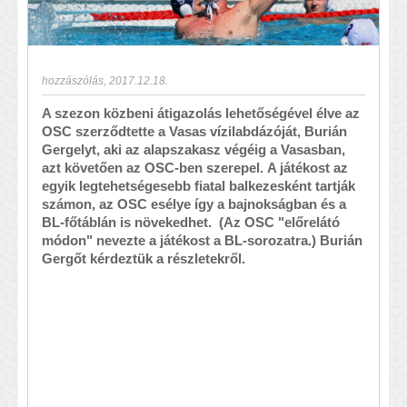
hozzászólás
,
2017.12.18.
A szezon közbeni átigazolás lehetőségével élve az
OSC szerződtette a Vasas vízilabdázóját, Burián
Gergelyt, aki az alapszakasz végéig a Vasasban,
azt követően az OSC-ben szerepel. A játékost az
egyik legtehetségesebb fiatal balkezesként tartják
számon, az OSC esélye így a bajnokságban és a
BL-főtáblán is növekedhet. (Az OSC "előrelátó
módon" nevezte a játékost a BL-sorozatra.) Burián
Gergőt kérdeztük a részletekről.