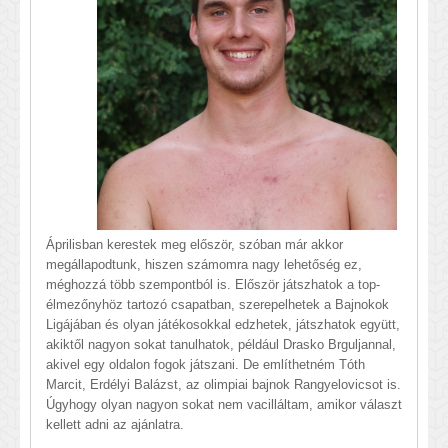
Áprilisban kerestek meg először, szóban már akkor
megállapodtunk, hiszen számomra nagy lehetőség ez,
méghozzá több szempontból is. Először játszhatok a top-
élmezőnyhöz tartozó csapatban, szerepelhetek a Bajnokok
Ligájában és olyan játékosokkal edzhetek, játszhatok együtt,
akiktől nagyon sokat tanulhatok, például Drasko Brguljannal,
akivel egy oldalon fogok játszani. De említhetném Tóth
Marcit, Erdélyi Balázst, az olimpiai bajnok Rangyelovicsot is.
Úgyhogy olyan nagyon sokat nem vacilláltam, amikor választ
kellett adni az ajánlatra.