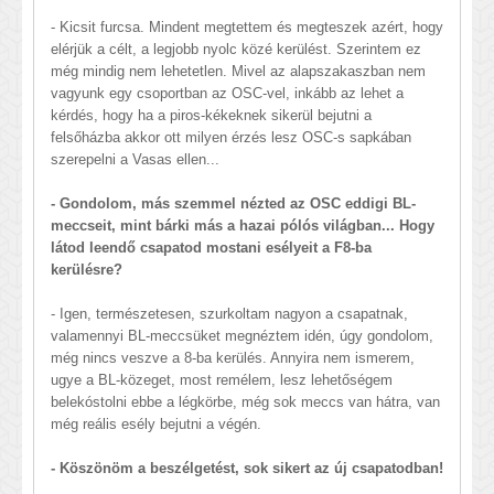
- Kicsit furcsa. Mindent megtettem és megteszek azért, hogy
elérjük a célt, a legjobb nyolc közé kerülést. Szerintem ez
még mindig nem lehetetlen. Mivel az alapszakaszban nem
vagyunk egy csoportban az OSC-vel, inkább az lehet a
kérdés, hogy ha a piros-kékeknek sikerül bejutni a
felsőházba akkor ott milyen érzés lesz OSC-s sapkában
szerepelni a Vasas ellen...
- Gondolom, más szemmel nézted az OSC eddigi BL-
meccseit, mint bárki más a hazai pólós világban... Hogy
látod leendő csapatod mostani esélyeit a F8-ba
kerülésre?
- Igen, természetesen, szurkoltam nagyon a csapatnak,
valamennyi BL-meccsüket megnéztem idén, úgy gondolom,
még nincs veszve a 8-ba kerülés. Annyira nem ismerem,
ugye a BL-közeget, most remélem, lesz lehetőségem
belekóstolni ebbe a légkörbe, még sok meccs van hátra, van
még reális esély bejutni a végén.
- Köszönöm a beszélgetést, sok sikert az új csapatodban!