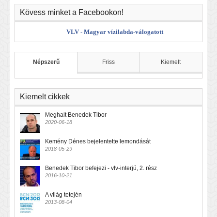
Kövess minket a Facebookon!
VLV - Magyar vízilabda-válogatott
Népszerű
Friss
Kiemelt
Kiemelt cikkek
Meghalt Benedek Tibor
2020-06-18
Kemény Dénes bejelentette lemondását
2018-05-29
Benedek Tibor befejezi - vlv-interjú, 2. rész
2016-10-21
A világ tetején
2013-08-04