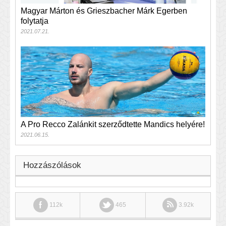
Magyar Márton és Grieszbacher Márk Egerben
folytatja
2021.07.21.
A Pro Recco Zalánkit szerződtette Mandics helyére!
2021.06.15.
Hozzászólások
112k
465
3.92k