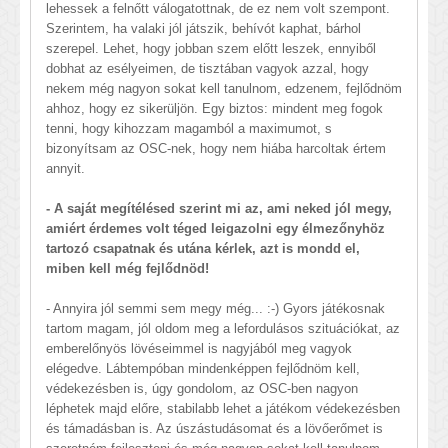
lehessek a felnőtt válogatottnak, de ez nem volt szempont.
Szerintem, ha valaki jól játszik, behívót kaphat, bárhol
szerepel. Lehet, hogy jobban szem előtt leszek, ennyiből
dobhat az esélyeimen, de tisztában vagyok azzal, hogy
nekem még nagyon sokat kell tanulnom, edzenem, fejlődnöm
ahhoz, hogy ez sikerüljön. Egy biztos: mindent meg fogok
tenni, hogy kihozzam magamból a maximumot, s
bizonyítsam az OSC-nek, hogy nem hiába harcoltak értem
annyit.
- A saját megítélésed szerint mi az, ami neked jól megy,
amiért érdemes volt téged leigazolni egy élmezőnyhöz
tartozó csapatnak és utána kérlek, azt is mondd el,
miben kell még fejlődnöd!
- Annyira jól semmi sem megy még... :-) Gyors játékosnak
tartom magam, jól oldom meg a lefordulásos szituációkat, az
emberelőnyös lövéseimmel is nagyjából meg vagyok
elégedve. Lábtempóban mindenképpen fejlődnöm kell,
védekezésben is, úgy gondolom, az OSC-ben nagyon
léphetek majd előre, stabilabb lehet a játékom védekezésben
és támadásban is. Az úszástudásomat és a lövőerőmet is