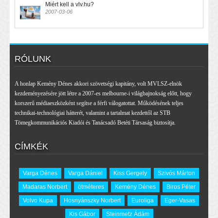
Miért kell a vlv.hu?
2007-03-06
RÓLUNK
A honlap Kemény Dénes akkori szövetségi kapitány, volt MVLSZ-elnök
kezdeményezésére jött létre a 2007-es melbourne-i világbajnokság előtt, hogy
korszerű médiaeszközként segítse a férfi válogatottat. Működésének teljes
technikai-technológiai hátterét, valamint a tartalmat kezdettől az STB
Tömegkommunikációs Kiadói és Tanácsadó Betéti Társaság biztosítja.
CÍMKÉK
Varga Dénes
Varga Dániel
Kiss Gergely
Szivós Márton
Madaras Norbert
ötméteres
Kemény Dénes
Biros Péter
Volvo Kupa
Hosnyánszky Norbert
Euroliga
Eger-Vasas
Kis Gábor
Steinmetz Ádám