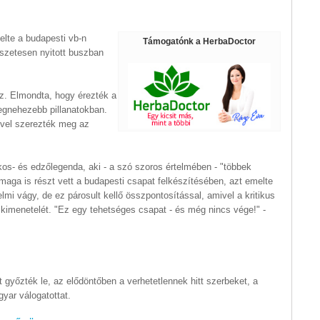
elte a budapesti vb-n
Támogatónk a HerbaDoctor
szetesen nyitott buszban
z. Elmondta, hogy érezték a
egnehezebb pillanatokban.
ével szerezték meg az
os- és edzőlegenda, aki - a szó szoros értelmében - "többek
 maga is részt vett a budapesti csapat felkészítésében, azt emelte
lmi vágy, de ez párosult kellő összpontosítással, amivel a kritikus
 kimenetelét. "Ez egy tehetséges csapat - és még nincs vége!" -
győzték le, az elődöntőben a verhetetlennek hitt szerbeket, a
yar válogatottat.