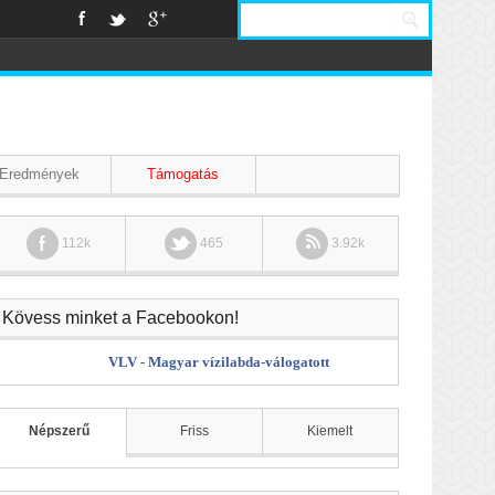
Eredmények
Támogatás
112k
465
3.92k
Kövess minket a Facebookon!
VLV - Magyar vízilabda-válogatott
Népszerű
Friss
Kiemelt