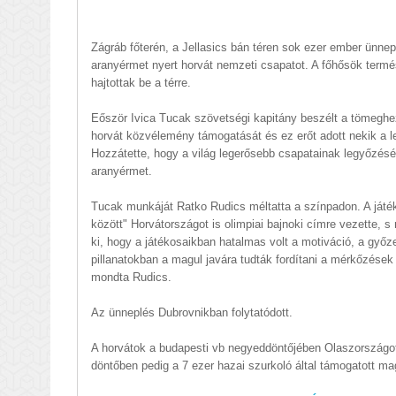
Zágráb főterén, a Jellasics bán téren sok ezer ember ünnep
aranyérmet nyert horvát nemzeti csapatot. A főhősök termé
hajtottak be a térre.
Eőször Ivica Tucak szövetségi kapitány beszélt a tömeghe
horvát közvélemény támogatását és ez erőt adott nekik a l
Hozzátette, hogy a világ legerősebb csapatainak legyőzés
aranyérmet.
Tucak munkáját Ratko Rudics méltatta a színpadon. A játék
között" Horvátországot is olimpiai bajnoki címre vezette, s
ki, hogy a játékosaikban hatalmas volt a motiváció, a győze
pillanatokban a magul javára tudták fordítani a mérkőzések
mondta Rudics.
Az ünneplés Dubrovnikban folytatódott.
A horvátok a budapesti vb negyeddöntőjében Olaszországot 
döntőben pedig a 7 ezer hazai szurkoló által támogatott mag