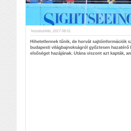
hozzászólás
,
2017.08.01.
Hihetetlennek tűnik, de horvát sajtóinformációk s
budapesti világbajnokságról győztesen hazatérő ho
elsőséget hazájának. Utána viszont azt kapták, 