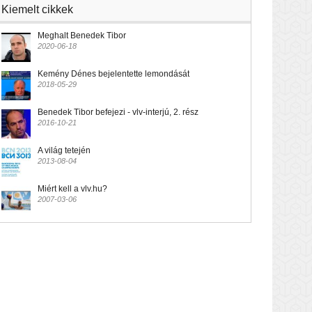
Kiemelt cikkek
Meghalt Benedek Tibor
2020-06-18
Kemény Dénes bejelentette lemondását
2018-05-29
Benedek Tibor befejezi - vlv-interjú, 2. rész
2016-10-21
A világ tetején
2013-08-04
Miért kell a vlv.hu?
2007-03-06