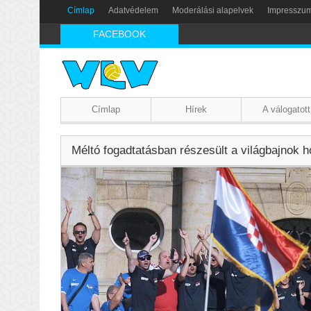
Címlap
Adatvédelem
Moderálási alapelvek
Impresszu
FACEBOOK
Címlap
Hírek
A válogatott
Méltó fogadtatásban részesült a világbajnok h