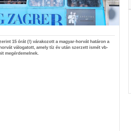
zerint 15 órát (!) várakozott a magyar-horvát határon a
rvát válogatott, amely tíz év után szerzett ismét vb-
amit megérdemelnek.