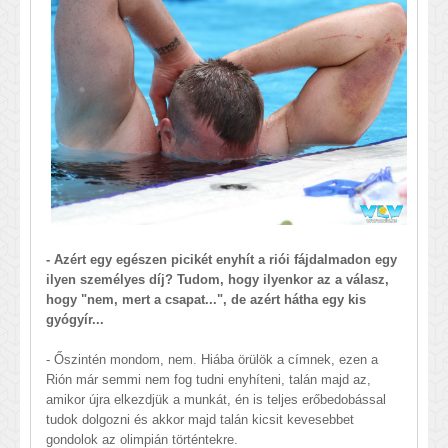
- Azért egy egészen picikét enyhít a riói fájdalmadon egy
ilyen személyes díj? Tudom, hogy ilyenkor az a válasz,
hogy "nem, mert a csapat...", de azért hátha egy kis
gyógyír...
- Őszintén mondom, nem. Hiába örülök a címnek, ezen a
Rión már semmi nem fog tudni enyhíteni, talán majd az,
amikor újra elkezdjük a munkát, én is teljes erőbedobással
tudok dolgozni és akkor majd talán kicsit kevesebbet
gondolok az olimpián történtekre.