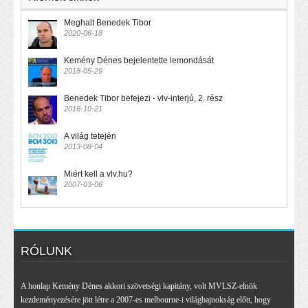
Meghalt Benedek Tibor
2020-06-18
Kemény Dénes bejelentette lemondását
2018-05-29
Benedek Tibor befejezi - vlv-interjú, 2. rész
2016-10-21
A világ tetején
2013-08-04
Miért kell a vlv.hu?
2007-03-06
RÓLUNK
A honlap Kemény Dénes akkori szövetségi kapitány, volt MVLSZ-elnök
kezdeményezésére jött létre a 2007-es melbourne-i világbajnokság előtt, hogy