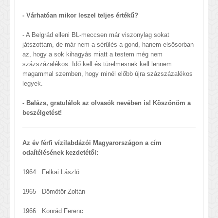
- Várhatóan mikor leszel teljes értékű?
- A Belgrád elleni BL-meccsen már viszonylag sokat
játszottam, de már nem a sérülés a gond, hanem elsősorban
az, hogy a sok kihagyás miatt a testem még nem
százszázalékos. Idő kell és türelmesnek kell lennem
magammal szemben, hogy minél előbb újra százszázalékos
legyek.
- Balázs, gratulálok az olvasók nevében is! Köszönöm a
beszélgetést!
Az év férfi vízilabdázói Magyarországon a cím
odaítélésének kezdetétől:
1964 Felkai László
1965 Dömötör Zoltán
1966 Konrád Ferenc