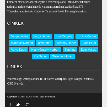
korszerű médiaeszközként segítse a férfi válogatottat. Működésének teljes
technikai-technológiai hátterét, valamint a tartalmat kezdettől az STB
Tömegkommunikációs Kiadói és Tanácsadó Betéti Társaság biztosítja.
CÍMKÉK
Varga Dénes
Varga Dániel
Kiss Gergely
Szivós Márton
Madaras Norbert
ötméteres
Kemény Dénes
Biros Péter
Volvo Kupa
Hosnyánszky Norbert
Euroliga
Eger-Vasas
Kis Gábor
Steinmetz Ádám
LINKEK
Waterpology
,
waterpolonline.ru
,
el cuervo waterpolo
,
Eger
,
Szeged
,
Szolnok
,
OSC
,
Honvéd
Copyright © 2007-2026 Stb Bt., built by Pernick