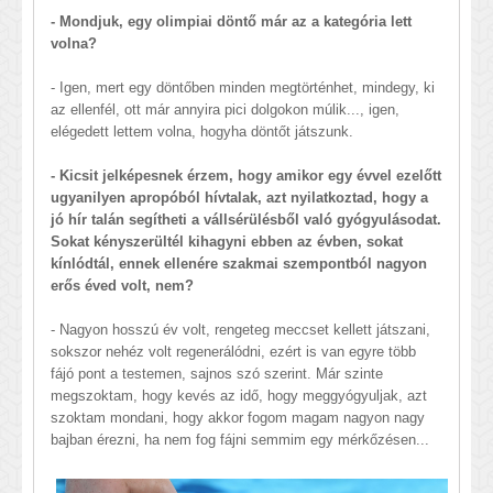
- Mondjuk, egy olimpiai döntő már az a kategória lett
volna?
- Igen, mert egy döntőben minden megtörténhet, mindegy, ki
az ellenfél, ott már annyira pici dolgokon múlik..., igen,
elégedett lettem volna, hogyha döntőt játszunk.
- Kicsit jelképesnek érzem, hogy amikor egy évvel ezelőtt
ugyanilyen apropóból hívtalak, azt nyilatkoztad, hogy a
jó hír talán segítheti a vállsérülésből való gyógyulásodat.
Sokat kényszerültél kihagyni ebben az évben, sokat
kínlódtál, ennek ellenére szakmai szempontból nagyon
erős éved volt, nem?
- Nagyon hosszú év volt, rengeteg meccset kellett játszani,
sokszor nehéz volt regenerálódni, ezért is van egyre több
fájó pont a testemen, sajnos szó szerint. Már szinte
megszoktam, hogy kevés az idő, hogy meggyógyuljak, azt
szoktam mondani, hogy akkor fogom magam nagyon nagy
bajban érezni, ha nem fog fájni semmim egy mérkőzésen...