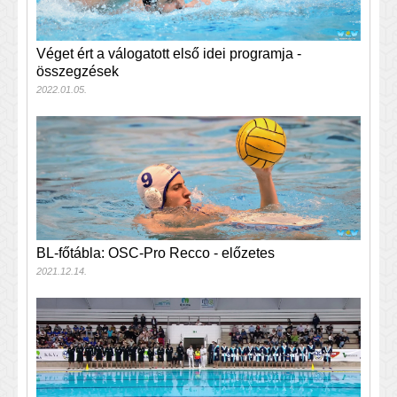
Véget ért a válogatott első idei programja -
összegzések
2022.01.05.
BL-főtábla: OSC-Pro Recco - előzetes
2021.12.14.