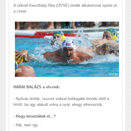
A nőknél Keszthelyi Rita (UVSE) ötödik alkalommal nyerte el
a címet.
HÁRAI BALÁZS a vlv-nek:
- Nyilván örülök, viszont sokkal boldogabb lennék ettől a
hírtől, ha úgy alakult volna a nyár, ahogy elterveztük.
- Hogy terveztétek el...?
- Hát, nem így...