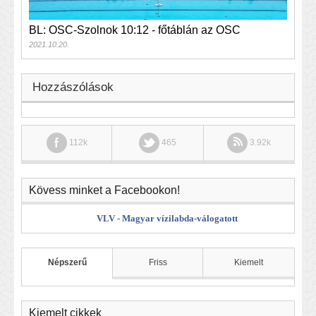
BL: OSC-Szolnok 10:12 - főtáblán az OSC
2021.10.20.
Hozzászólások
112k
465
3.92k
Kövess minket a Facebookon!
VLV - Magyar vízilabda-válogatott
Népszerű
Friss
Kiemelt
Kiemelt cikkek