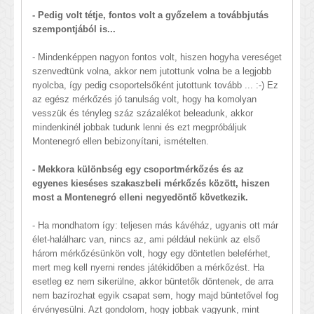
- Pedig volt tétje, fontos volt a győzelem a továbbjutás
szempontjából is...
- Mindenképpen nagyon fontos volt, hiszen hogyha vereséget
szenvedtünk volna, akkor nem jutottunk volna be a legjobb
nyolcba, így pedig csoportelsőként jutottunk tovább ... :-) Ez
az egész mérkőzés jó tanulság volt, hogy ha komolyan
vesszük és tényleg száz százalékot beleadunk, akkor
mindenkinél jobbak tudunk lenni és ezt megpróbáljuk
Montenegró ellen bebizonyítani, ismételten.
- Mekkora különbség egy csoportmérkőzés és az
egyenes kieséses szakaszbeli mérkőzés között, hiszen
most a Montenegró elleni negyedöntő következik.
- Ha mondhatom így: teljesen más kávéház, ugyanis ott már
élet-halálharc van, nincs az, ami például nekünk az első
három mérkőzésünkön volt, hogy egy döntetlen beleférhet,
mert meg kell nyerni rendes játékidőben a mérkőzést. Ha
esetleg ez nem sikerülne, akkor büntetők döntenek, de arra
nem bazírozhat egyik csapat sem, hogy majd büntetővel fog
érvényesülni. Azt gondolom, hogy jobbak vagyunk, mint