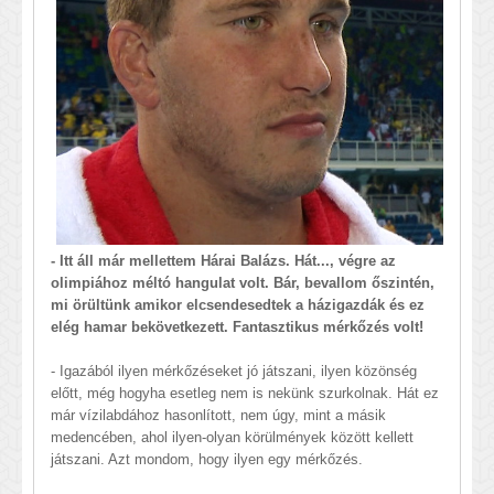
- Itt áll már mellettem Hárai Balázs. Hát..., végre az
olimpiához méltó hangulat volt. Bár, bevallom őszintén,
mi örültünk amikor elcsendesedtek a házigazdák és ez
elég hamar bekövetkezett. Fantasztikus mérkőzés volt!
- Igazából ilyen mérkőzéseket jó játszani, ilyen közönség
előtt, még hogyha esetleg nem is nekünk szurkolnak. Hát ez
már vízilabdához hasonlított, nem úgy, mint a másik
medencében, ahol ilyen-olyan körülmények között kellett
játszani. Azt mondom, hogy ilyen egy mérkőzés.