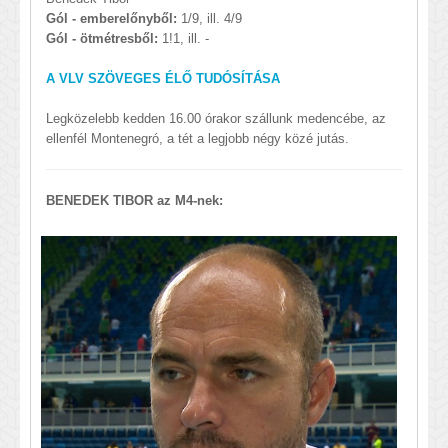
Gól - emberelőnyből:
1/9, ill. 4/9
Gól - ötmétresből:
1!1, ill. -
A VLV SZÖVEGES ÉLŐ TUDÓSÍTÁSA
Legközelebb kedden 16.00 órakor szállunk medencébe, az
ellenfél Montenegró, a tét a legjobb négy közé jutás.
BENEDEK TIBOR az M4-nek: