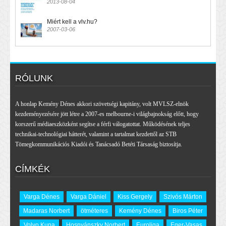
2013-08-04
Miért kell a vlv.hu?
2007-03-06
RÓLUNK
A honlap Kemény Dénes akkori szövetségi kapitány, volt MVLSZ-elnök
kezdeményezésére jött létre a 2007-es melbourne-i világbajnokság előtt, hogy
korszerű médiaeszközként segítse a férfi válogatottat. Működésének teljes
technikai-technológiai hátterét, valamint a tartalmat kezdettől az STB
Tömegkommunikációs Kiadói és Tanácsadó Betéti Társaság biztosítja.
CÍMKÉK
Varga Dénes
Varga Dániel
Kiss Gergely
Szivós Márton
Madaras Norbert
ötméteres
Kemény Dénes
Biros Péter
Volvo Kupa
Hosnyánszky Norbert
Euroliga
Eger-Vasas