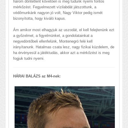
három döntetlent követően is meg tudunk nyerni fontos
mérkőzést. Fegyelmezett vízilabdát játszottunk, a
védőmunkánk nagyon jó volt, Nagy Viktor pedig ismét
bizonyította, hogy kiváló kapus.
Ám amikor most elhagyjuk az uszodát, el kell felejtenünk ezt
a győzelmet, a figyelmünket, a gondolatainkat a
negyedöntőbeli ellenfelünk, Montenegró felé kell
irányítanunk. Hatalmas csata lesz, nagy fizikai küzdelem, de
ha érvényesül a játéktudás, akkor azt a mérkőzést is meg
fogjuk tudni nyerni.
HÁRAI BALÁZS az M4-nek: