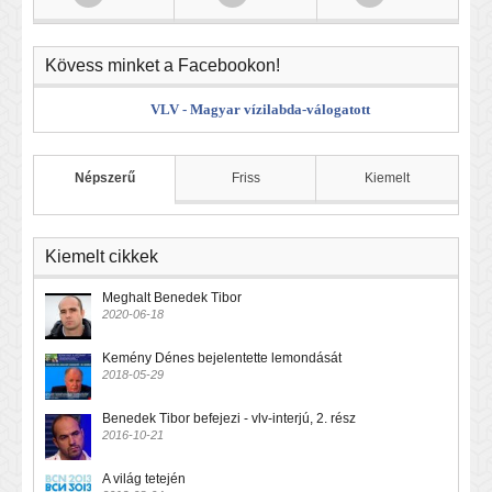
Kövess minket a Facebookon!
VLV - Magyar vízilabda-válogatott
Népszerű
Friss
Kiemelt
Kiemelt cikkek
Meghalt Benedek Tibor
2020-06-18
Kemény Dénes bejelentette lemondását
2018-05-29
Benedek Tibor befejezi - vlv-interjú, 2. rész
2016-10-21
A világ tetején