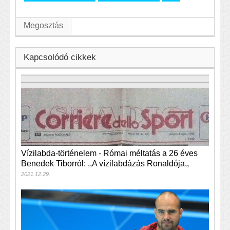
Megosztás
Kapcsolódó cikkek
Vízilabda-történelem - Római méltatás a 26 éves
Benedek Tiborról: ,,A vízilabdázás Ronaldója,,
2021.12.29.