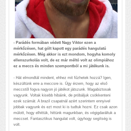
- Parádés formában védett Nagy Viktor ezen a
mérkőzésen, hat gólt kapott egy parádés hangulatú
mérkőzésen. Még akkor is ezt mondom, hogyha komoly
ellenszurkolás volt, de ez már méltó volt az olimpiához
ez a meccs és minden szempontból a mi játékunk is.
- Hát elmondtál mindent, ehhez mit fűzhetek hozzá? Igen,
készültünk erre a meccsre is. Úgy érzem, hogy az első
meccstől fogva nagyon jó játékot játszunk. Magabiztosak
vagyunk. Voltak kisebb hibáink, de próbáljuk csökkenteni
ezek számát. A brazil csapatnál azért szerintem ennyivel
jobbak vagyunk és ezt most ki is tudtuk hozni. Ez csak azon
múlott, hogy elhittük, hittünk magunkban, és végigdaráltuk a
meccset. Fantasztikus hangulat volt, úgyhogy segítség is
volt.