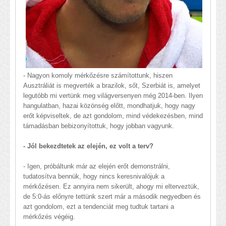
- Nagyon komoly mérkőzésre számítottunk, hiszen
Ausztráliát is megverték a brazilok, sőt, Szerbiát is, amelyet
legutóbb mi vertünk meg világversenyen még 2014-ben. Ilyen
hangulatban, hazai közönség előtt, mondhatjuk, hogy nagy
erőt képviseltek, de azt gondolom, mind védekezésben, mind
támadásban bebizonyítottuk, hogy jobban vagyunk.
- Jól bekezdtetek az elején, ez volt a terv?
- Igen, próbáltunk már az elején erőt demonstrálni,
tudatosítva bennük, hogy nincs keresnivalójuk a
mérkőzésen. Ez annyira nem sikerült, ahogy mi elterveztük,
de 5:0-ás előnyre tettünk szert már a második negyedben és
azt gondolom, ezt a tendenciát meg tudtuk tartani a
mérkőzés végéig.