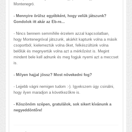
Montenegró.
- Mennyire örülsz egyébként, hogy velük játszunk?
Gondolok itt akár az Eb-re...
- Nincs bennem semmiféle érzelem azzal kapcsolatban,
hogy Montenegróval játszunk, akárkit kaptunk volna a másik
csoportból, kielemeztük volna őket, felkészültünk volna
belőlük és megnyertük volna azt a mérkőzést is. Megint
mindent bele kell adnunk és meg fogjuk nyerni azt a meccset
is.
- Milyen hajjal jössz? Most növekedni fog?
- Lejjebb vágni nemigen tudom :-). Igyekszem úgy csinálni,
hogy ilyen maradjon a következőkre is.
- Köszönöm szépen, gratulálok, sok sikert kívánunk a
negyeddöntőre!