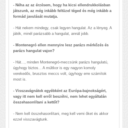
- Néha az az érzésem, hogy ha kicsi ellendrukkolásban
játszunk, az még inkább feltüzel téged és még inkább a
formád javulását mutatja.
- Hát nekem mindegy, csak legyen hangulat. Az a lényeg. A
játék, minél parázsabb a hangulat, annál jobb.
- Montenegró ellen mennyire lesz parázs mérkőzés és
parázs hangulat vajon?
- Hát..., minden Montenegró-meccsünk parázs hangulatú,
úgyhogy biztos... A múltkor is egy nagyon komoly
verekedős, brusztos meccs volt, úgyhogy erre számítok
most is.
- Visszavágnátok egyébként az Európa-bajnokságért,
vagy itt nem kell erről beszélni, nem lehet egyáltalán
összehasonlítani a kettőt?
- Nem kell összehasonlítani, meg kell verni őket és akkor
ezzel visszavágtunk.