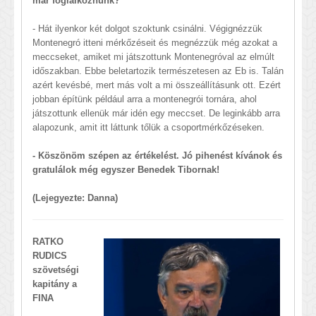
már foglalkoznunk?
- Hát ilyenkor két dolgot szoktunk csinálni. Végignézzük
Montenegró itteni mérkőzéseit és megnézzük még azokat a
meccseket, amiket mi játszottunk Montenegróval az elmúlt
időszakban. Ebbe beletartozik természetesen az Eb is. Talán
azért kevésbé, mert más volt a mi összeállításunk ott. Ezért
jobban építünk például arra a montenegrói tornára, ahol
játszottunk ellenük már idén egy meccset. De leginkább arra
alapozunk, amit itt láttunk tőlük a csoportmérkőzéseken.
- Köszönöm szépen az értékelést. Jó pihenést kívánok és
gratulálok még egyszer Benedek Tibornak!
(Lejegyezte: Danna)
RATKO
RUDICS
szövetségi
kapitány a
FINA