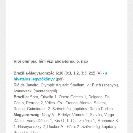
Riói olimpia, férfi vízilabda-torna, 5. nap
Brazília-Magyarország 6:10 (0:3, 1:2, 3:3, 2:2)
(A) -
a
hivatalos jegyzőkönyv
(pdf)
Rió de Janeiro, Olympic Aquatic Stadium, v.: Buch (spanyol),
Ivanovszki (montenegrói)
Brazília:
Soro, Crivella 1, Oneto Gomes 1, Delgado, Da
Costa, Perrone 2, Vrlics. Cs.: Franco, Alonso, Salemi,
Rocha, Guimiaraes 2. Szövetségi kapitány: Ratko Rudics
Magyarország:
Nagy V., Erdélyi, Vámos 2, Szivós, Varga
Dániel, Varga Dénes 1, Kis G. 1. Cs.: Zalánki 1, Manhercz K.
1, Hosnyánszky 2, Decker Á., Hárai 2. Szövetségi kapitány:
Benedek Tibor