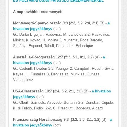
ÉS FOLYAMATOSAN FRISSÜLŐ EREDMÉNYEKKEL
A nap továbbbi eredményei:
Montenegró-Spanyolország 9:9 (2:2, 3:2, 2:4, 2:1)
(B) -
a
hivatalos jegyzőkönyv
(pdf)
G.: Darko Brguljan, Radovics, M. Janovics 2-2, Paskovics,
Misics, Klikovac, ill. Molina 2, Munarriz, Roca Barcelo,
Szirányi, Espanol, Tahull, Fernandez, Echenique
Ausztrália-Görögország 12:7 (5:3, 5:1, 0:1, 2:2)
(A) -
a
hivatalos jegyzőkönyv
(pdf)
G.: Cotterill, Howden 3-3, Younger 2, Campbell, Roach, Swift,
Kayes, ill. Funtulisz 3, Derviszisz, Murikisz, Gunasz,
Vlahopulosz
USA-Olaszország 10:7 (2:4, 3:2, 2:1, 3:0)
(B) -
a hivatalos
jegyzőkönyv
(pdf)
G.: Obert, Samuels, Azevedo, Bonanni 2-2, Dunstan, Cupido,
ill. di Fulvio, Figlioli 2-2, C. Presciutti, Bodegas, Aicardi
Franciaország-Horvátország 9:8 (3:2, 3:3, 2:1, 1:2)
(B) -
a
hivatalos jegyzőkönyv
(pdf)