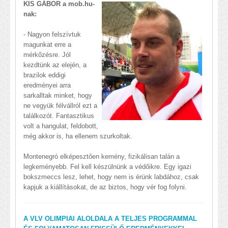
KIS GÁBOR a mob.hu-
nak:
- Nagyon felszívtuk
magunkat erre a
mérkőzésre. Jól
kezdtünk az elején, a
brazilok eddigi
eredményei arra
sarkalltak minket, hogy
ne vegyük félvállról ezt a
találkozót. Fantasztikus
volt a hangulat, feldobott,
még akkor is, ha ellenem szurkoltak.
Montenegró elképesztően kemény, fizikálisan talán a
legkeményebb. Fel kell készülnünk a védőikre. Egy igazi
bokszmeccs lesz, lehet, hogy nem is érünk labdához, csak
kapjuk a kiállításokat, de az biztos, hogy vér fog folyni.
A VLV OLIMPIAI ALOLDALA A TELJES PROGRAMMAL