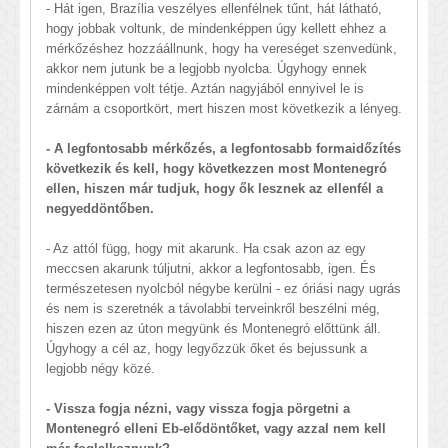
- Hát igen, Brazília veszélyes ellenfélnek tűnt, hát látható,
hogy jobbak voltunk, de mindenképpen úgy kellett ehhez a
mérkőzéshez hozzáállnunk, hogy ha vereséget szenvedünk,
akkor nem jutunk be a legjobb nyolcba. Úgyhogy ennek
mindenképpen volt tétje. Aztán nagyjából ennyivel le is
zárnám a csoportkört, mert hiszen most következik a lényeg.
- A legfontosabb mérkőzés, a legfontosabb formaidőzítés
következik és kell, hogy következzen most Montenegró
ellen, hiszen már tudjuk, hogy ők lesznek az ellenfél a
negyeddöntőben.
- Az attól függ, hogy mit akarunk. Ha csak azon az egy
meccsen akarunk túljutni, akkor a legfontosabb, igen. És
természetesen nyolcból négybe kerülni - ez óriási nagy ugrás
és nem is szeretnék a távolabbi terveinkről beszélni még,
hiszen ezen az úton megyünk és Montenegró előttünk áll.
Úgyhogy a cél az, hogy legyőzzük őket és bejussunk a
legjobb négy közé.
- Vissza fogja nézni, vagy vissza fogja pörgetni a
Montenegró elleni Eb-elődöntőket, vagy azzal nem kell