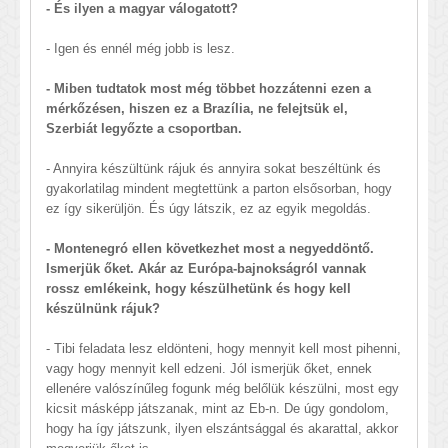
- És ilyen a magyar válogatott?
- Igen és ennél még jobb is lesz.
- Miben tudtatok most még többet hozzátenni ezen a
mérkőzésen, hiszen ez a Brazília, ne felejtsük el,
Szerbiát legyőzte a csoportban.
- Annyira készültünk rájuk és annyira sokat beszéltünk és
gyakorlatilag mindent megtettünk a parton elsősorban, hogy
ez így sikerüljön. És úgy látszik, ez az egyik megoldás.
- Montenegró ellen következhet most a negyeddöntő.
Ismerjük őket. Akár az Európa-bajnokságról vannak
rossz emlékeink, hogy készülhetünk és hogy kell
készülnünk rájuk?
- Tibi feladata lesz eldönteni, hogy mennyit kell most pihenni,
vagy hogy mennyit kell edzeni. Jól ismerjük őket, ennek
ellenére valószínűleg fogunk még belőlük készülni, most egy
kicsit másképp játszanak, mint az Eb-n. De úgy gondolom,
hogy ha így játszunk, ilyen elszántsággal és akarattal, akkor