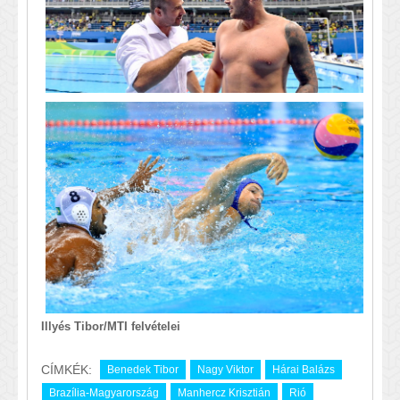
Illyés Tibor/MTI felvételei
CÍMKÉK:
Benedek Tibor
Nagy Viktor
Hárai Balázs
Brazília-Magyarország
Manhercz Krisztián
Rió