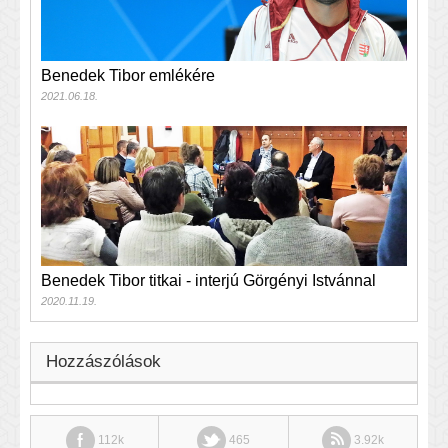
Benedek Tibor emlékére
2021.06.18.
Benedek Tibor titkai - interjú Görgényi Istvánnal
2020.11.19.
Hozzászólások
112k
465
3.92k