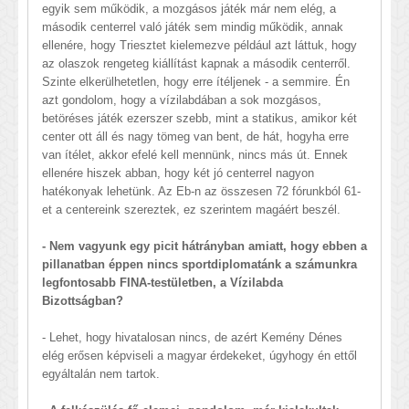
egyik sem működik, a mozgásos játék már nem elég, a
második centerrel való játék sem mindig működik, annak
ellenére, hogy Triesztet kielemezve például azt láttuk, hogy
az olaszok rengeteg kiállítást kapnak a második centerről.
Szinte elkerülhetetlen, hogy erre ítéljenek - a semmire. Én
azt gondolom, hogy a vízilabdában a sok mozgásos,
betöréses játék ezerszer szebb, mint a statikus, amikor két
center ott áll és nagy tömeg van bent, de hát, hogyha erre
van ítélet, akkor efelé kell mennünk, nincs más út. Ennek
ellenére hiszek abban, hogy két jó centerrel nagyon
hatékonyak lehetünk. Az Eb-n az összesen 72 fórunkból 61-
et a centereink szereztek, ez szerintem magáért beszél.
- Nem vagyunk egy picit hátrányban amiatt, hogy ebben a
pillanatban éppen nincs sportdiplomatánk a számunkra
legfontosabb FINA-testületben, a Vízilabda
Bizottságban?
- Lehet, hogy hivatalosan nincs, de azért Kemény Dénes
elég erősen képviseli a magyar érdekeket, úgyhogy én ettől
egyáltalán nem tartok.