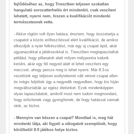
fejlődéséhez az, hogy Triesztben teljesen szokatlan
hangulatú sorozatterhelés ért mindenkit, csak veszíteni
lehetett, nyerni nem, hiszen a kvalifikációt mindenki
természetesnek vette.
- Akkor rögtön volt ilyen hatása, éreztem, hogy összetartja a
csapatot a közös erőfeszítéssel elért kvalifikáció, de amikor
elkezdjük a nyári felkészülést, már egy új csapat épül, akár
ugyanazokkal a játékosokkal is. Triesztben megtapasztaltuk
például, hogy pillanatok alatt milyen mélypontra tudunk
kerülni, akár egy fél negyed alatt el lehet veszíteni egy
meccset, ahogy persze meg is lehet nyerni. Már 8:3-ra
vezettünk egy teljesen esélytelenné vált német csapat ellen
és mégis feljöttek úgy a negyedik negyedben, hogy kis híján
megváltoztatták az egész életünket. Ezek mindenképpen
olyan tapasztalatok, amikről most nem tudom megmondani,
hogy erősítenek vagy gyengítenek, de hogy hatással vannak
ránk, az biztos.
- Mennyire van készen a csapat? Mondtad is, meg hát
mindenki látja, aki figyeli a válogatott szereplését, hogy
körülbelül 8-9 játékos helye biztos.