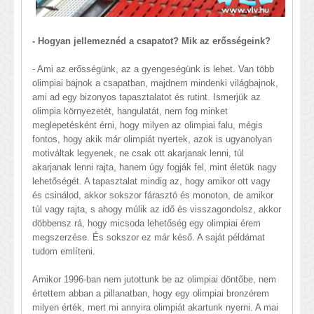
- Hogyan jellemeznéd a csapatot? Mik az erősségeink?
- Ami az erősségünk, az a gyengeségünk is lehet. Van több
olimpiai bajnok a csapatban, majdnem mindenki világbajnok,
ami ad egy bizonyos tapasztalatot és rutint. Ismerjük az
olimpia környezetét, hangulatát, nem fog minket
meglepetésként érni, hogy milyen az olimpiai falu, mégis
fontos, hogy akik már olimpiát nyertek, azok is ugyanolyan
motiváltak legyenek, ne csak ott akarjanak lenni, túl
akarjanak lenni rajta, hanem úgy fogják fel, mint életük nagy
lehetőségét. A tapasztalat mindig az, hogy amikor ott vagy
és csinálod, akkor sokszor fárasztó és monoton, de amikor
túl vagy rajta, s ahogy múlik az idő és visszagondolsz, akkor
döbbensz rá, hogy micsoda lehetőség egy olimpiai érem
megszerzése. És sokszor ez már késő. A saját példámat
tudom említeni.
Amikor 1996-ban nem jutottunk be az olimpiai döntőbe, nem
értettem abban a pillanatban, hogy egy olimpiai bronzérem
milyen érték, mert mi annyira olimpiát akartunk nyerni. A mai