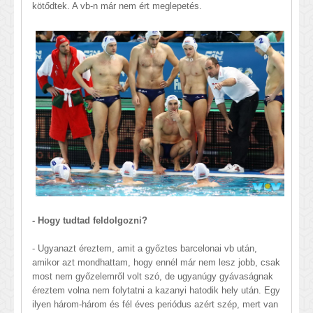
kötődtek. A vb-n már nem ért meglepetés.
- Hogy tudtad feldolgozni?
- Ugyanazt éreztem, amit a győztes barcelonai vb után,
amikor azt mondhattam, hogy ennél már nem lesz jobb, csak
most nem győzelemről volt szó, de ugyanúgy gyávaságnak
éreztem volna nem folytatni a kazanyi hatodik hely után. Egy
ilyen három-három és fél éves periódus azért szép, mert van