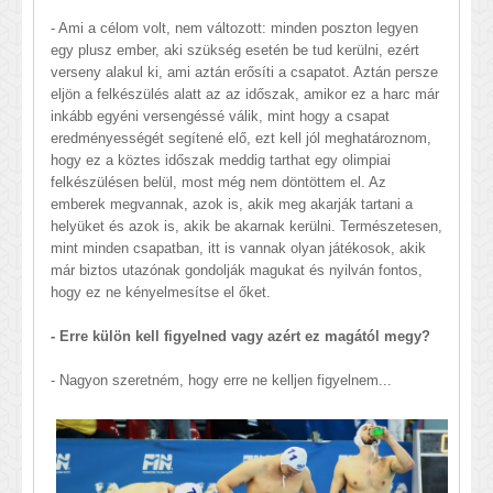
- Ami a célom volt, nem változott: minden poszton legyen
egy plusz ember, aki szükség esetén be tud kerülni, ezért
verseny alakul ki, ami aztán erősíti a csapatot. Aztán persze
eljön a felkészülés alatt az az időszak, amikor ez a harc már
inkább egyéni versengéssé válik, mint hogy a csapat
eredményességét segítené elő, ezt kell jól meghatároznom,
hogy ez a köztes időszak meddig tarthat egy olimpiai
felkészülésen belül, most még nem döntöttem el. Az
emberek megvannak, azok is, akik meg akarják tartani a
helyüket és azok is, akik be akarnak kerülni. Természetesen,
mint minden csapatban, itt is vannak olyan játékosok, akik
már biztos utazónak gondolják magukat és nyilván fontos,
hogy ez ne kényelmesítse el őket.
- Erre külön kell figyelned vagy azért ez magától megy?
- Nagyon szeretném, hogy erre ne kelljen figyelnem...