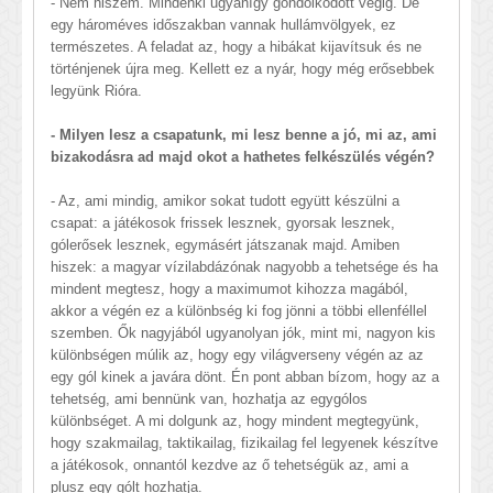
- Nem hiszem. Mindenki ugyanígy gondolkodott végig. De
egy hároméves időszakban vannak hullámvölgyek, ez
természetes. A feladat az, hogy a hibákat kijavítsuk és ne
történjenek újra meg. Kellett ez a nyár, hogy még erősebbek
legyünk Rióra.
- Milyen lesz a csapatunk, mi lesz benne a jó, mi az, ami
bizakodásra ad majd okot a hathetes felkészülés végén?
- Az, ami mindig, amikor sokat tudott együtt készülni a
csapat: a játékosok frissek lesznek, gyorsak lesznek,
gólerősek lesznek, egymásért játszanak majd. Amiben
hiszek: a magyar vízilabdázónak nagyobb a tehetsége és ha
mindent megtesz, hogy a maximumot kihozza magából,
akkor a végén ez a különbség ki fog jönni a többi ellenféllel
szemben. Ők nagyjából ugyanolyan jók, mint mi, nagyon kis
különbségen múlik az, hogy egy világverseny végén az az
egy gól kinek a javára dönt. Én pont abban bízom, hogy az a
tehetség, ami bennünk van, hozhatja az egygólos
különbséget. A mi dolgunk az, hogy mindent megtegyünk,
hogy szakmailag, taktikailag, fizikailag fel legyenek készítve
a játékosok, onnantól kezdve az ő tehetségük az, ami a
plusz egy gólt hozhatja.