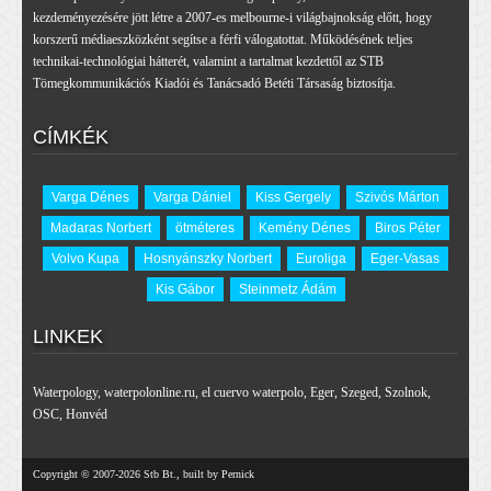
kezdeményezésére jött létre a 2007-es melbourne-i világbajnokság előtt, hogy
korszerű médiaeszközként segítse a férfi válogatottat. Működésének teljes
technikai-technológiai hátterét, valamint a tartalmat kezdettől az STB
Tömegkommunikációs Kiadói és Tanácsadó Betéti Társaság biztosítja.
CÍMKÉK
Varga Dénes
Varga Dániel
Kiss Gergely
Szivós Márton
Madaras Norbert
ötméteres
Kemény Dénes
Biros Péter
Volvo Kupa
Hosnyánszky Norbert
Euroliga
Eger-Vasas
Kis Gábor
Steinmetz Ádám
LINKEK
Waterpology
,
waterpolonline.ru
,
el cuervo waterpolo
,
Eger
,
Szeged
,
Szolnok
,
OSC
,
Honvéd
Copyright © 2007-2026 Stb Bt., built by Pernick