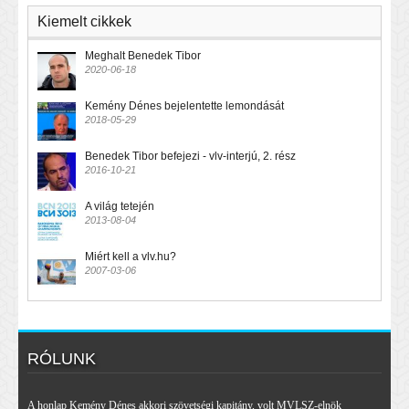
Kiemelt cikkek
Meghalt Benedek Tibor
2020-06-18
Kemény Dénes bejelentette lemondását
2018-05-29
Benedek Tibor befejezi - vlv-interjú, 2. rész
2016-10-21
A világ tetején
2013-08-04
Miért kell a vlv.hu?
2007-03-06
RÓLUNK
A honlap Kemény Dénes akkori szövetségi kapitány, volt MVLSZ-elnök