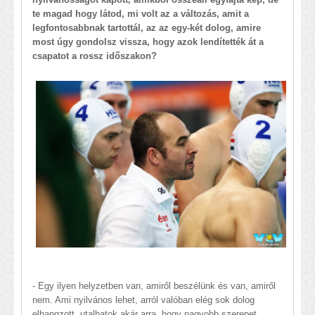
te magad hogy látod, mi volt az a változás, amit a
legfontosabbnak tartottál, az az egy-két dolog, amire
most úgy gondolsz vissza, hogy azok lendítették át a
csapatot a rossz időszakon?
- Egy ilyen helyzetben van, amiről beszélünk és van, amiről
nem. Ami nyilvános lehet, arról valóban elég sok dolog
elhangzott, utalhatok akár arra, hogy nagyobb szerepet