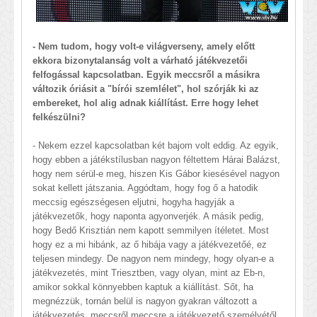
- Nem tudom, hogy volt-e világverseny, amely előtt
ekkora bizonytalanság volt a várható játékvezetői
felfogással kapcsolatban. Egyik meccsről a másikra
változik óriásit a "bírói szemlélet", hol szórják ki az
embereket, hol alig adnak kiállítást. Erre hogy lehet
felkészülni?
- Nekem ezzel kapcsolatban két bajom volt eddig. Az egyik,
hogy ebben a játékstílusban nagyon féltettem Hárai Balázst,
hogy nem sérül-e meg, hiszen Kis Gábor kiesésével nagyon
sokat kellett játszania. Aggódtam, hogy fog ő a hatodik
meccsig egészségesen eljutni, hogyha hagyják a
játékvezetők, hogy naponta agyonverjék. A másik pedig,
hogy Bedő Krisztián nem kapott semmilyen ítéletet. Most
hogy ez a mi hibánk, az ő hibája vagy a játékvezetőé, ez
teljesen mindegy. De nagyon nem mindegy, hogy olyan-e a
játékvezetés, mint Triesztben, vagy olyan, mint az Eb-n,
amikor sokkal könnyebben kaptuk a kiállítást. Sőt, ha
megnézzük, tornán belül is nagyon gyakran változott a
játékvezetés, meccsről meccsre a játékvezető személyétől