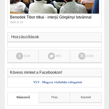
Benedek Tibor titkai - interjú Görgényi Istvánnal
2020.11.19.
Hozzászólások
112k
465
3.92k
Kövess minket a Facebookon!
VLV - Magyar vízilabda-válogatott
Népszerű
Friss
Kiemelt