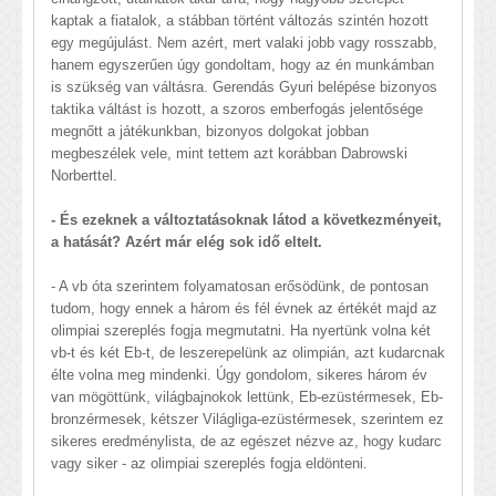
kaptak a fiatalok, a stábban történt változás szintén hozott
egy megújulást. Nem azért, mert valaki jobb vagy rosszabb,
hanem egyszerűen úgy gondoltam, hogy az én munkámban
is szükség van váltásra. Gerendás Gyuri belépése bizonyos
taktika váltást is hozott, a szoros emberfogás jelentősége
megnőtt a játékunkban, bizonyos dolgokat jobban
megbeszélek vele, mint tettem azt korábban Dabrowski
Norberttel.
- És ezeknek a változtatásoknak látod a következményeit,
a hatását? Azért már elég sok idő eltelt.
- A vb óta szerintem folyamatosan erősödünk, de pontosan
tudom, hogy ennek a három és fél évnek az értékét majd az
olimpiai szereplés fogja megmutatni. Ha nyertünk volna két
vb-t és két Eb-t, de leszerepelünk az olimpián, azt kudarcnak
élte volna meg mindenki. Úgy gondolom, sikeres három év
van mögöttünk, világbajnokok lettünk, Eb-ezüstérmesek, Eb-
bronzérmesek, kétszer Világliga-ezüstérmesek, szerintem ez
sikeres eredménylista, de az egészet nézve az, hogy kudarc
vagy siker - az olimpiai szereplés fogja eldönteni.