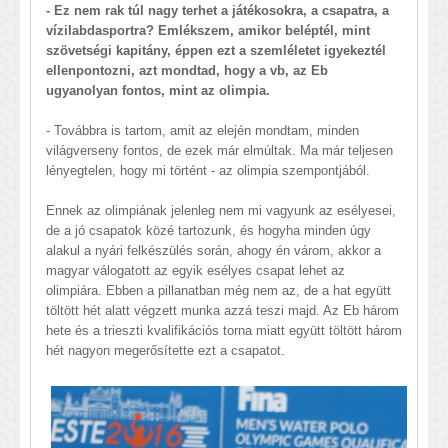
- Ez nem rak túl nagy terhet a játékosokra, a csapatra, a
vízilabdasportra? Emlékszem, amikor beléptél, mint
szövetségi kapitány, éppen ezt a szemléletet igyekeztél
ellenpontozni, azt mondtad, hogy a vb, az Eb
ugyanolyan fontos, mint az olimpia.
- Továbbra is tartom, amit az elején mondtam, minden
világverseny fontos, de ezek már elmúltak. Ma már teljesen
lényegtelen, hogy mi történt - az olimpia szempontjából.
Ennek az olimpiának jelenleg nem mi vagyunk az esélyesei,
de a jó csapatok közé tartozunk, és hogyha minden úgy
alakul a nyári felkészülés során, ahogy én várom, akkor a
magyar válogatott az egyik esélyes csapat lehet az
olimpiára. Ebben a pillanatban még nem az, de a hat együtt
töltött hét alatt végzett munka azzá teszi majd. Az Eb három
hete és a trieszti kvalifikációs torna miatt együtt töltött három
hét nagyon megerősítette ezt a csapatot.