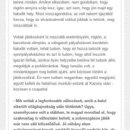
benne minden. Amikor elkezdtem, nem gondoltam, hogy
rögtön annyira szép lesz, igaz, azt sem, hogy jön majd egy
hatodik hely. Most visszagondolva, az volt nekem igazából
furcsa, hogy az elvárásaimnál sokkal jobbak is lettünk, meg
rosszabbak is.
Voltak játékosként is rosszabb eredményeim, rögtön, a
barcelonai olimpián, a válogatott pályafutásom kezdetén
hatodik voltam, tehát tudom, hogy ez hozzá tartozik egy
sportpályafutáshoz és azt is tudom, hogy attól leszünk
igazán férfiak, amikor ilyen helyzetbe kerülve fel tudunk állni,
megoldjuk a problémáinkat. Nagy tanulás volt, s
mindenképpen meg kellett újulni, ami közösen történt a
játékosokkal. Én nem tudtam magamban, egyedül megújulni,
együtt kellett és hatalmas munkán estünk át Kazany után -
közösen a csapattal.
- Mik voltak a legfontosabb változások, amik a balul
sikerült világbajnokság után történtek? Ugye,
személycsere volt a stábban, te magad mondtad el, hogy
szakmailag is változtatni kellett, a sokmozgásos játék
már nem vált kifizetődővé. Jó néhány elem
nyilvánosságot kapott, amikből összeáll egyfajta kép, de