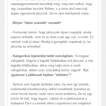
naptáregyeztetésnél beszéltük meg, még nem tudtuk, hogy
egy csoportban leszünk Rióban, s a torna első meccsét
éppen egymással játsszuk. De ez nem befolyásolt volna.
- Milyen "hátsó szándék" vezetett?
- Fontosnak tartom, hogy játsszunk olyan csapattal, amely
papíron erősebb, mint mi és ilyen csak egy van, a szerb. Ez
nekünk csak jó lehet. Mindig a gyengébb csapatnak jó, ha
játszhat az erősebbel.
- Kategorikus kijelentést tettél nemrégiben:
"A magyar
válogatott, hogyha a legjobb felállásában tud játszani, a mai
legjobb felállásában, akkor meg tudja verni a szerb
válogatottat, abban száz százalékig biztos vagyok".
Ezt
igyekszel a játékosok fejében "elültetni"?
- Nyilván nem fognak börtönbe zárni, ha nem így történik,
különösebb következmény nélkül mondhatok ilyeneket és
mivel hiszek benne, ezért nincs ezzel probléma. De ez egy
közös hit kell, hogy legyen. Láttam én a játékosaimat a
budapesti Eb-n a szerbek elleni csoportmeccset megelőző