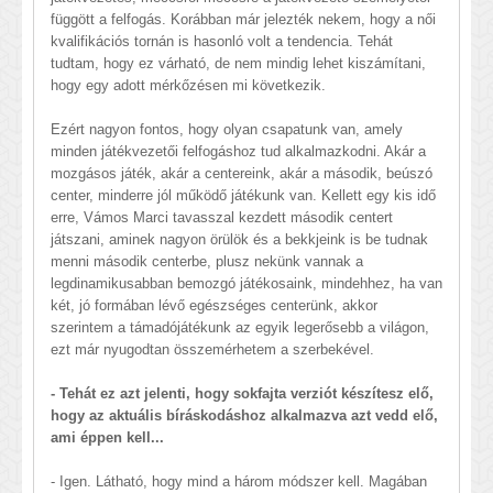
függött a felfogás. Korábban már jelezték nekem, hogy a női
kvalifikációs tornán is hasonló volt a tendencia. Tehát
tudtam, hogy ez várható, de nem mindig lehet kiszámítani,
hogy egy adott mérkőzésen mi következik.
Ezért nagyon fontos, hogy olyan csapatunk van, amely
minden játékvezetői felfogáshoz tud alkalmazkodni. Akár a
mozgásos játék, akár a centereink, akár a második, beúszó
center, minderre jól működő játékunk van. Kellett egy kis idő
erre, Vámos Marci tavasszal kezdett második centert
játszani, aminek nagyon örülök és a bekkjeink is be tudnak
menni második centerbe, plusz nekünk vannak a
legdinamikusabban bemozgó játékosaink, mindehhez, ha van
két, jó formában lévő egészséges centerünk, akkor
szerintem a támadójátékunk az egyik legerősebb a világon,
ezt már nyugodtan összemérhetem a szerbekével.
- Tehát ez azt jelenti, hogy sokfajta verziót készítesz elő,
hogy az aktuális bíráskodáshoz alkalmazva azt vedd elő,
ami éppen kell...
- Igen. Látható, hogy mind a három módszer kell. Magában