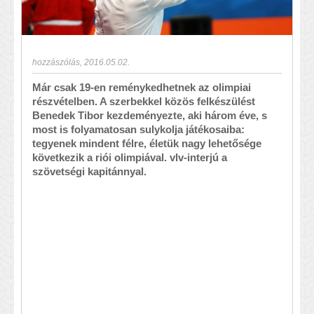
hozzászólás
,
2016.05.02.
Már csak 19-en reménykedhetnek az olimpiai
részvételben. A szerbekkel közös felkészülést
Benedek Tibor kezdeményezte, aki három éve, s
most is folyamatosan sulykolja játékosaiba:
tegyenek mindent félre, életük nagy lehetősége
következik a riói olimpiával. vlv-interjú a
szövetségi kapitánnyal.