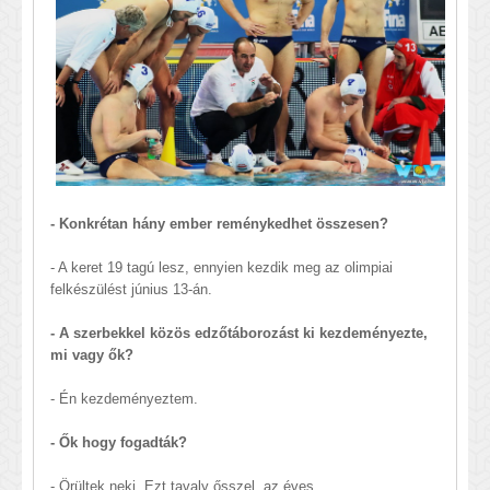
- Konkrétan hány ember reménykedhet összesen?
- A keret 19 tagú lesz, ennyien kezdik meg az olimpiai
felkészülést június 13-án.
- A szerbekkel közös edzőtáborozást ki kezdeményezte,
mi vagy ők?
- Én kezdeményeztem.
- Ők hogy fogadták?
- Örültek neki. Ezt tavaly ősszel, az éves