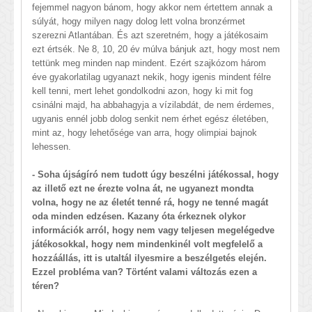
fejemmel nagyon bánom, hogy akkor nem értettem annak a
súlyát, hogy milyen nagy dolog lett volna bronzérmet
szerezni Atlantában. És azt szeretném, hogy a játékosaim
ezt értsék. Ne 8, 10, 20 év múlva bánjuk azt, hogy most nem
tettünk meg minden nap mindent. Ezért szajkózom három
éve gyakorlatilag ugyanazt nekik, hogy igenis mindent félre
kell tenni, mert lehet gondolkodni azon, hogy ki mit fog
csinálni majd, ha abbahagyja a vízilabdát, de nem érdemes,
ugyanis ennél jobb dolog senkit nem érhet egész életében,
mint az, hogy lehetősége van arra, hogy olimpiai bajnok
lehessen.
- Soha újságíró nem tudott úgy beszélni játékossal, hogy
az illető ezt ne érezte volna át, ne ugyanezt mondta
volna, hogy ne az életét tenné rá, hogy ne tenné magát
oda minden edzésen. Kazany óta érkeznek olykor
információk arról, hogy nem vagy teljesen megelégedve
játékosokkal, hogy nem mindenkinél volt megfelelő a
hozzáállás, itt is utaltál ilyesmire a beszélgetés elején.
Ezzel probléma van? Történt valami változás ezen a
téren?