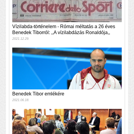
Vízilabda-történelem - Római méltatás a 26 éves
Benedek Tiborról: ,,A vízilabdázás Ronaldója,,
2021.12.29.
Benedek Tibor emlékére
2021.06.18.