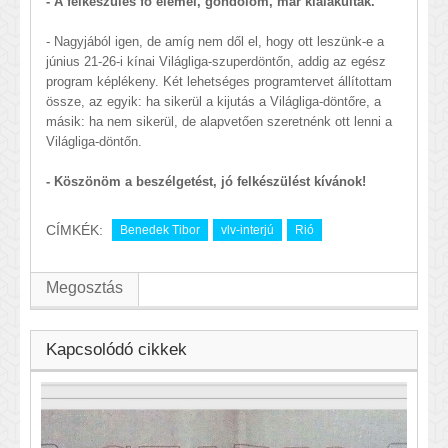
- A felkészülés fő elemei, gondolom, már kialakultak.
- Nagyjából igen, de amíg nem dől el, hogy ott leszünk-e a
június 21-26-i kínai Világliga-szuperdöntőn, addig az egész
program képlékeny. Két lehetséges programtervet állítottam
össze, az egyik: ha sikerül a kijutás a Világliga-döntőre, a
másik: ha nem sikerül, de alapvetően szeretnénk ott lenni a
Világliga-döntőn.
- Köszönöm a beszélgetést, jó felkészülést kívánok!
CÍMKÉK:
Benedek Tibor
vlv-interjú
Rió
Megosztás
Kapcsolódó cikkek