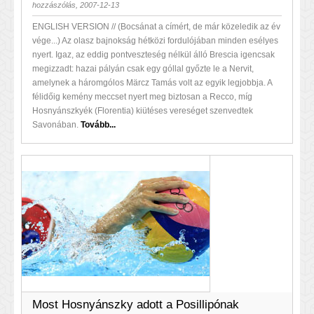
hozzászólás, 2007-12-13
ENGLISH VERSION // (Bocsánat a címért, de már közeledik az év
vége...) Az olasz bajnokság hétközi fordulójában minden esélyes
nyert. Igaz, az eddig pontveszteség nélkül álló Brescia igencsak
megizzadt: hazai pályán csak egy góllal győzte le a Nervit,
amelynek a háromgólos Märcz Tamás volt az egyik legjobbja. A
félidőig kemény meccset nyert meg biztosan a Recco, míg
Hosnyánszkyék (Florentia) kiütéses vereséget szenvedtek
Savonában.
Tovább...
Most Hosnyánszky adott a Posillipónak