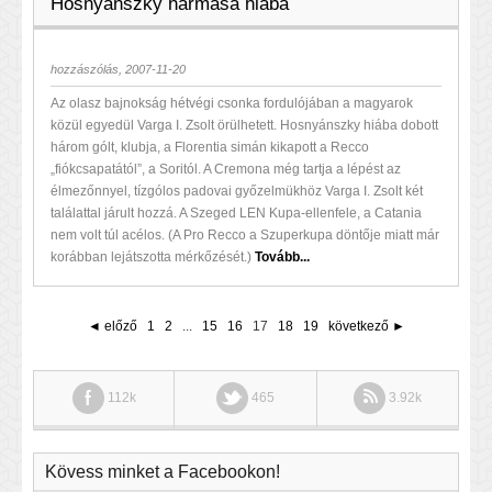
Hosnyánszky hármasa hiába
hozzászólás, 2007-11-20
Az olasz bajnokság hétvégi csonka fordulójában a magyarok
közül egyedül Varga I. Zsolt örülhetett. Hosnyánszky hiába dobott
három gólt, klubja, a Florentia simán kikapott a Recco
„fiókcsapatától”, a Soritól. A Cremona még tartja a lépést az
élmezőnnyel, tízgólos padovai győzelmükhöz Varga I. Zsolt két
találattal járult hozzá. A Szeged LEN Kupa-ellenfele, a Catania
nem volt túl acélos. (A Pro Recco a Szuperkupa döntője miatt már
korábban lejátszotta mérkőzését.)
Tovább...
◄ előző
1
2
...
15
16
17
18
19
következő ►
112k
465
3.92k
Kövess minket a Facebookon!