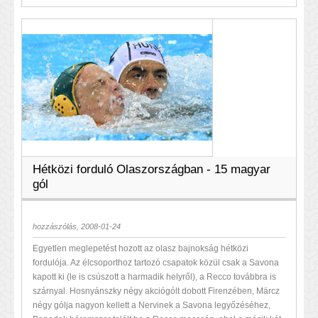
Hétközi forduló Olaszországban - 15 magyar
gól
hozzászólás, 2008-01-24
Egyetlen meglepetést hozott az olasz bajnokság hétközi
fordulója. Az élcsoporthoz tartozó csapatok közül csak a Savona
kapott ki (le is csúszott a harmadik helyről), a Recco továbbra is
szárnyal. Hosnyánszky négy akciógólt dobott Firenzében, Märcz
négy gólja nagyon kellett a Nervinek a Savona legyőzéséhez,