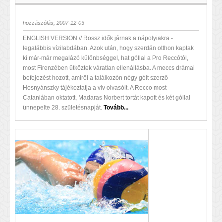
hozzászólás, 2007-12-03
ENGLISH VERSION // Rossz idők járnak a nápolyiakra -
legalábbis vízilabdában. Azok után, hogy szerdán otthon kaptak
ki már-már megalázó különbséggel, hat góllal a Pro Reccótól,
most Firenzében ütköztek váratlan ellenállásba. A meccs drámai
befejezést hozott, amiről a találkozón négy gólt szerző
Hosnyánszky tájékoztatja a vlv olvasóit. A Recco most
Cataniában oktatott, Madaras Norbert tortát kapott és két góllal
ünnepelte 28. születésnapját.
Tovább...