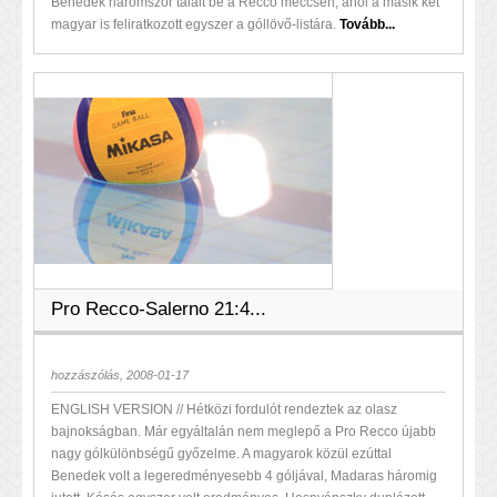
Benedek háromszor talált be a Recco meccsén, ahol a másik két
magyar is feliratkozott egyszer a góllövő-listára.
Tovább...
Pro Recco-Salerno 21:4...
hozzászólás, 2008-01-17
ENGLISH VERSION // Hétközi fordulót rendeztek az olasz
bajnokságban. Már egyáltalán nem meglepő a Pro Recco újabb
nagy gólkülönbségű győzelme. A magyarok közül ezúttal
Benedek volt a legeredményesebb 4 góljával, Madaras háromig