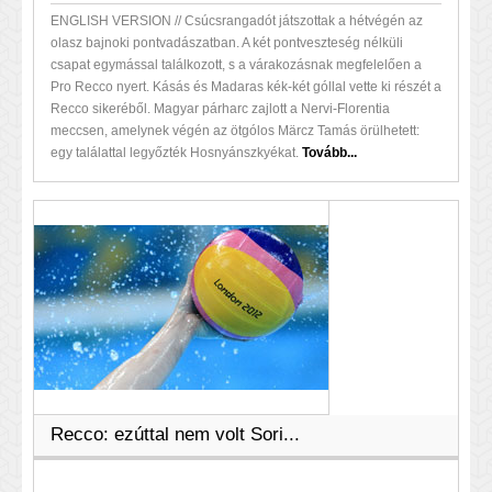
ENGLISH VERSION // Csúcsrangadót játszottak a hétvégén az
olasz bajnoki pontvadászatban. A két pontveszteség nélküli
csapat egymással találkozott, s a várakozásnak megfelelően a
Pro Recco nyert. Kásás és Madaras kék-két góllal vette ki részét a
Recco sikeréből. Magyar párharc zajlott a Nervi-Florentia
meccsen, amelynek végén az ötgólos Märcz Tamás örülhetett:
egy találattal legyőzték Hosnyánszkyékat.
Tovább...
Recco: ezúttal nem volt Sori...