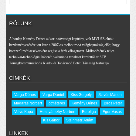
RÓLUNK
A honlap Kemény Dénes akkori szövetségi kapitány, volt MVLSZ-elnök
kezdeményezésére jött létre a 2007-es melbourne-i világbajnokság előtt, hogy
korszerű médiaeszközként segítse a férfi válogatottat. Működésének teljes
technikai-technológiai hátterét, valamint a tartalmat kezdettől az STB
Tömegkommunikációs Kiadói és Tanácsadó Betéti Társaság biztosítja.
CÍMKÉK
Varga Dénes
Varga Dániel
Kiss Gergely
Szivós Márton
Madaras Norbert
ötméteres
Kemény Dénes
Biros Péter
Volvo Kupa
Hosnyánszky Norbert
Euroliga
Eger-Vasas
Kis Gábor
Steinmetz Ádám
LINKEK