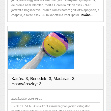
jutott, Kásás egyszer volt eredményes. Hosnyánszky duplázott,
de öröme nem felhőtlen, mert a Florentia otthon csak 9:9-et
játszott a Bogliascóval. Märcz Tamás három gólt lőtt Nápolyban, s
csapata, a Nervi csak 8:6-ra kapott ki a Posillipótól.
Tovább...
Kásás: 3, Benedek: 3, Madaras: 3,
Hosnyánszky: 3
hozzászólás, 2008-01-14
ENGLISH VERSION // Az Olaszországban játszó válogatott