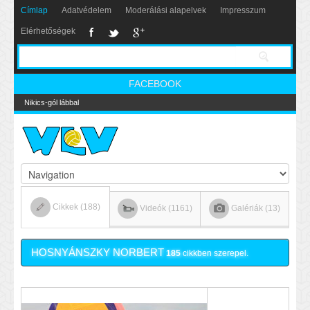
Címlap
Adatvédelem
Moderálási alapelvek
Impresszum
Elérhetőségek
FACEBOOK
Nikics-gól lábbal
Cikkek (188)
Videók (1161)
Galériák (13)
HOSNYÁNSZKY NORBERT
185
cikkben szerepel.