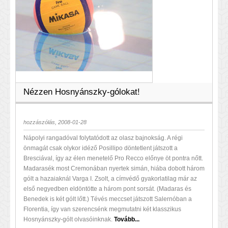
Nézzen Hosnyánszky-gólokat!
hozzászólás, 2008-01-28
Nápolyi rangadóval folytatódott az olasz bajnokság. A régi
önmagát csak olykor idéző Posillipo döntetlent játszott a
Bresciával, így az élen menetelő Pro Recco előnye öt pontra nőtt.
Madarasék most Cremonában nyertek simán, hiába dobott három
gólt a hazaiaknál Varga I. Zsolt, a címvédő gyakorlatilag már az
első negyedben eldöntötte a három pont sorsát. (Madaras és
Benedek is két gólt lőtt.) Tévés meccset játszott Salernóban a
Florentia, így van szerencsénk megmutatni két klasszikus
Hosnyánszky-gólt olvasóinknak.
Tovább...