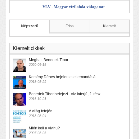
VLV - Magyar vízilabda-válogatott
Népszerű
Friss
Kiemelt
Kiemelt cikkek
Meghalt Benedek Tibor
2020-06-18
Kemény Dénes bejelentette lemondását
2018-05-29
Benedek Tibor befejezi - vlv-interjú, 2. rész
2016-10-21
A világ tetején
2013-08-04
Miért kell a vlv.hu?
2007-03-06