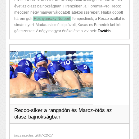
évet az olasz bajnokságban. Firenzében, a Florentia-Pro Recco
meccsen négy magyar válogatott játékos szerepelt. Hiába dobott
három gólt
Hosnyánszky Norbert
Tempestinek, a Recco ezúttal is
simán nyert. Madaras ismét triplázott, Kásás és Benedek két-két
gólt szerzett. A négy magyar értékelése a vlv-nek:
Tovább...
Recco-siker a rangadón és Marcz-ötös az
olasz bajnokságban
hozzászólás, 2007-12-17