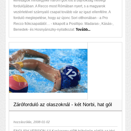
kerettagok mindegyike három gólt lőtt a bajnokság hétvégi
fordulójában. A Recco most Rómában nyert, s a magyarok
vezérletével szárnyaló csapat tovább vár az igazi ellenfélre. A
forduló meglepetése, hogy az újonc Sori otthonában - a Pro
Recco fiókcsapatától… - kikapott a Posillipo. Madaras-, Kásás-,
Benedek- és Hosnyánszky-nyilatkozat:
Tovább...
Záróforduló az olaszoknál - két Norbi, hat gól
hozzászólás, 2008-01-02
ENGLISH VERSION // A Karácsony előtti hétvégén zárták az idei