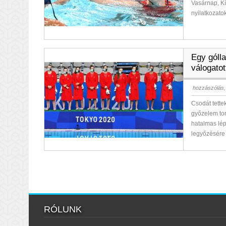
Vasárnap, Kí
nyilatkozato
Egy gólla
válogatot
hozzászólás,
Csodát tette
győzelem tor
hatalmas lép
legyőzésére
RÓLUNK