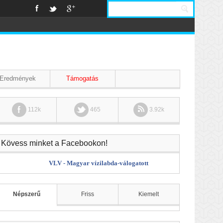
Eredmények
Támogatás
112k
465
3.92k
Kövess minket a Facebookon!
VLV - Magyar vízilabda-válogatott
Népszerű
Friss
Kiemelt