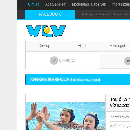
Címlap
Adatvédelem
Moderálási alapelvek
Impresszu
FACEBOOK
Nikics-gól lábbal
Címlap
Hírek
A válogatott
Cikkek (2)
PARKES REBECCA
2
cikkben szerepel.
Tokió: a 
vízilabda
hozzászólás,
A vártnál eg