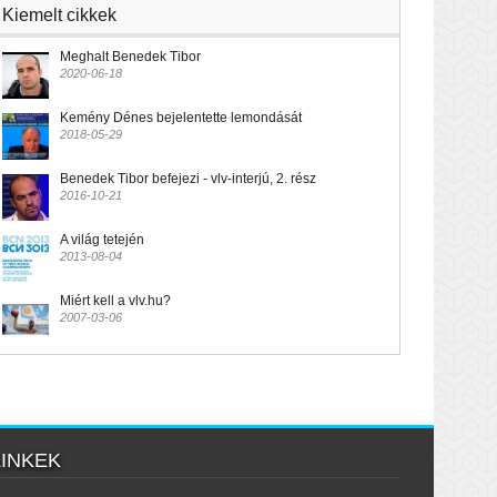
Kiemelt cikkek
Meghalt Benedek Tibor
2020-06-18
Kemény Dénes bejelentette lemondását
2018-05-29
Benedek Tibor befejezi - vlv-interjú, 2. rész
2016-10-21
A világ tetején
2013-08-04
Miért kell a vlv.hu?
2007-03-06
LINKEK