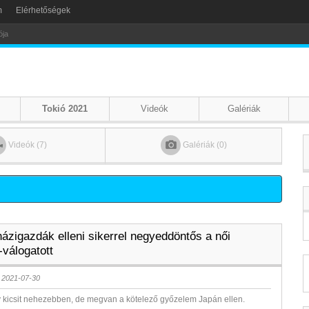
m
Elérhetőségek
Tokió 2021
Videók
Galériák
Videók (7)
Galériák (0)
házigazdák elleni sikerrel negyeddöntős a női
-válogatott
 2021-07-30
y kicsit nehezebben, de megvan a kötelező győzelem Japán ellen.