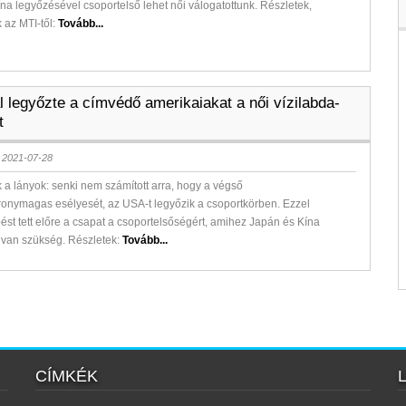
na legyőzésével csoportelső lehet női válogatottunk. Részletek,
k az MTI-től:
Tovább...
l legyőzte a címvédő amerikaiakat a női vízilabda-
t
 2021-07-28
k a lányok: senki nem számított arra, hogy a végső
onymagas esélyesét, az USA-t legyőzik a csoportkörben. Ezzel
ést tett előre a csapat a csoportelsőségért, amihez Japán és Kína
 van szükség. Részletek:
Tovább...
CÍMKÉK