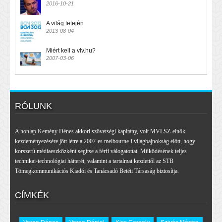
2016-10-21
A világ tetején
2013-08-04
Miért kell a vlv.hu?
2007-03-06
RÓLUNK
A honlap Kemény Dénes akkori szövetségi kapitány, volt MVLSZ-elnök
kezdeményezésére jött létre a 2007-es melbourne-i világbajnokság előtt, hogy
korszerű médiaeszközként segítse a férfi válogatottat. Működésének teljes
technikai-technológiai hátterét, valamint a tartalmat kezdettől az STB
Tömegkommunikációs Kiadói és Tanácsadó Betéti Társaság biztosítja.
CÍMKÉK