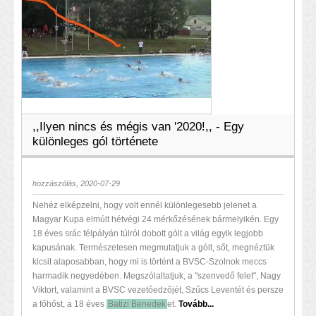
,,Ilyen nincs és mégis van '2020!,, - Egy
különleges gól története
hozzászólás, 2020-07-29
Nehéz elképzelni, hogy volt ennél különlegesebb jelenet a
Magyar Kupa elmúlt hétvégi 24 mérkőzésének bármelyikén. Egy
18 éves srác félpályán túlról dobott gólt a világ egyik legjobb
kapusának. Természetesen megmutatjuk a gólt, sőt, megnéztük
kicsit alaposabban, hogy mi is történt a BVSC-Szolnok meccs
harmadik negyedében. Megszólaltatjuk, a "szenvedő felet", Nagy
Viktort, valamint a BVSC vezetőedzőjét, Szűcs Leventét és persze
a főhőst, a 18 éves
Batizi Benedek
et.
Tovább...