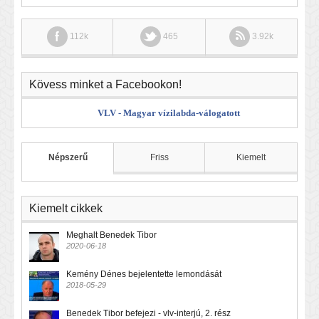
112k
465
3.92k
Kövess minket a Facebookon!
VLV - Magyar vízilabda-válogatott
Népszerű
Friss
Kiemelt
Kiemelt cikkek
Meghalt Benedek Tibor
2020-06-18
Kemény Dénes bejelentette lemondását
2018-05-29
Benedek Tibor befejezi - vlv-interjú, 2. rész