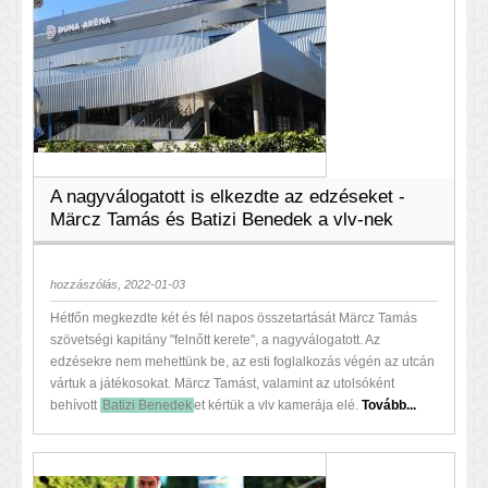
A nagyválogatott is elkezdte az edzéseket -
Märcz Tamás és Batizi Benedek a vlv-nek
hozzászólás, 2022-01-03
Hétfőn megkezdte két és fél napos összetartását Märcz Tamás
szövetségi kapitány "felnőtt kerete", a nagyválogatott. Az
edzésekre nem mehettünk be, az esti foglalkozás végén az utcán
vártuk a játékosokat. Märcz Tamást, valamint az utolsóként
behívott
Batizi Benedek
et kértük a vlv kamerája elé.
Tovább...