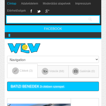
Címlap
Adatvédelem
Moderálási alapelvek
Impresszum
Elérhetőségek
FACEBOOK
A vlv és a Camera Kft. közös akciója
Cikkek (3)
Videók (68)
Galériák (0)
BATIZI BENEDEK
3
cikkben szerepel.