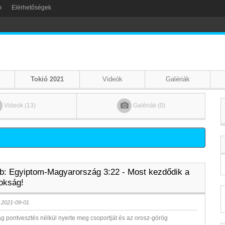
m
Elérhetőségek
Tokió 2021
Videók
Galériák
Videók (13)
Galériák (0)
b: Egyiptom-Magyarország 3:22 - Most kezdődik a
nokság!
 2021-09-01
 pontvesztés nélkül nyerte meg csoportját és az orosz-görög