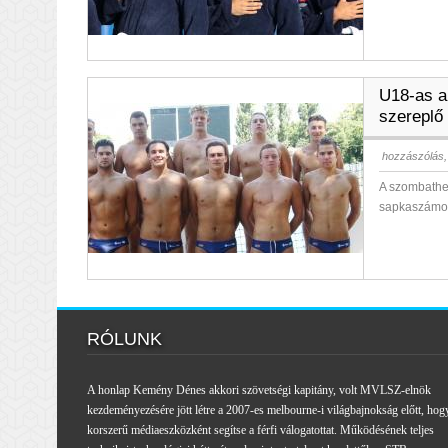
U18-as a
szereplő
hozzászólás,
A szombathel
sapkaszámo
RÓLUNK
A honlap Kemény Dénes akkori szövetségi kapitány, volt MVLSZ-elnök
kezdeményezésére jött létre a 2007-es melbourne-i világbajnokság előtt, hog
korszerű médiaeszközként segítse a férfi válogatottat. Működésének teljes