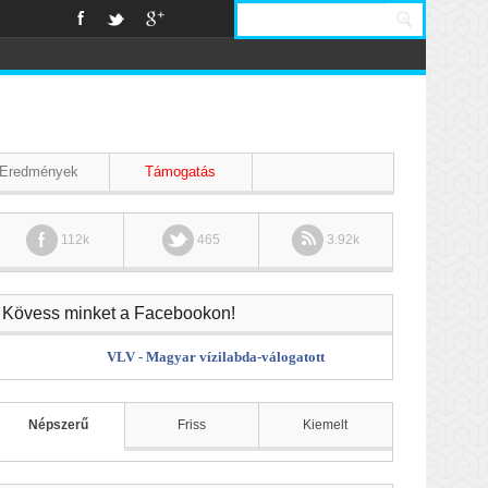
Eredmények
Támogatás
112k
465
3.92k
Kövess minket a Facebookon!
VLV - Magyar vízilabda-válogatott
Népszerű
Friss
Kiemelt