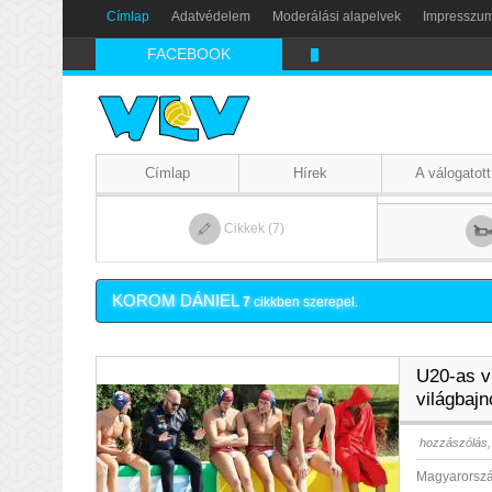
Címlap
Adatvédelem
Moderálási alapelvek
Impresszu
FACEBOOK
Nikics-gól lábbal
Címlap
Hírek
A válogatott
Cikkek (7)
KOROM DÁNIEL
7
cikkben szerepel.
U20-as v
világbaj
hozzászólás,
Magyarország