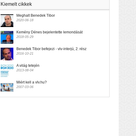
Kiemelt cikkek
Meghalt Benedek Tibor
2020-06-18
Kemény Dénes bejelentette lemondását
2018-05-29
Benedek Tibor befejezi - vlv-interjú, 2. rész
2016-10-21
A világ tetején
2013-08-04
Miért kell a vlv.hu?
2007-03-06