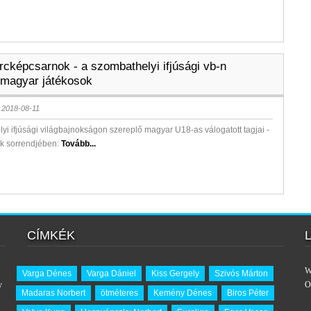
rcképcsarnok - a szombathelyi ifjúsági vb-n
 magyar játékosok
 2018-08-11
yi ifjúsági világbajnokságon szereplő magyar U18-as válogatott tagjai -
k sorrendjében:
Tovább...
CÍMKÉK
W
Varga Dénes
Varga Dániel
Kiss Gergely
Szivós Márton
y
O
Madaras Norbert
ötméteres
Kemény Dénes
Biros Péter