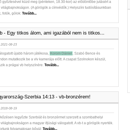
 győztesével küzd meg (pénteken, 18.30-kor) az elődöntőbe jutásért a
r világbajnokságon. (A görögök a címvédők.) Helyszíni tudósításunkban
, fotók, gólok:
Tovább...
 - Egy titkos álom, ami igazából nem is titkos...
 2021-08-23
logatott újabb három játékosa,
Korom Dániel
, Szabó Bence és
don mutatkozik be a vlv kamerája előtt. A csapat Szolnokon készül,
zik a prágai vb helyszínére.
Tovább...
yarország-Szerbia 14:13 - vb-bronzérem!
 2018-08-19
kőzésen legyőzte Szerbiát és bronzérmet szerzett a szombathelyi
 világbajnokságon a magyar ifjúsági válogatott. A vb-t a görögök nyerték.
portunk folyamatosan bővül:
Tovább...