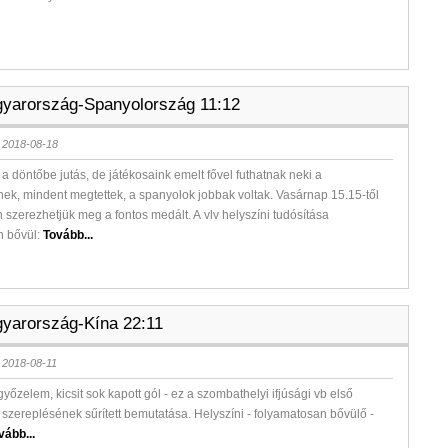
yarország-Spanyolország 11:12
 2018-08-18
 a döntőbe jutás, de játékosaink emelt fővel futhatnak neki a
k, mindent megtettek, a spanyolok jobbak voltak. Vasárnap 15.15-től
n szerezhetjük meg a fontos medált. A vlv helyszíni tudósítása
n bővül:
Tovább...
yarország-Kína 22:11
 2018-08-11
yőzelem, kicsit sok kapott gól - ez a szombathelyi ifjúsági vb első
szereplésének sűrített bemutatása. Helyszíni - folyamatosan bővülő -
vább...