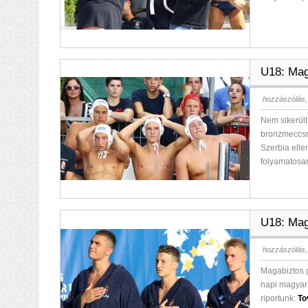
U18: Mag
hozzászólás,
Nem sikerült
bronzmeccsne
Szerbia elle
folyamatosa
U18: Mag
hozzászólás,
Magabiztos g
napi magyar 
riportunk:
To