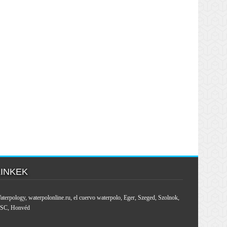
LINKEK
aterpology
,
waterpolonline.ru
,
el cuervo waterpolo
,
Eger
,
Szeged
,
Szolnok
,
SC
,
Honvéd