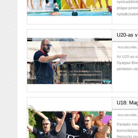
nyolcaddöntő
prágai junio
nyilatkozatok
U20-as vb
hozzászólás,
Az U20-as vá
Gyapjas Bren
pénteken uta
U18: Mag
hozzászólás,
Parádés mér
korosztályos
Helyszíni ri