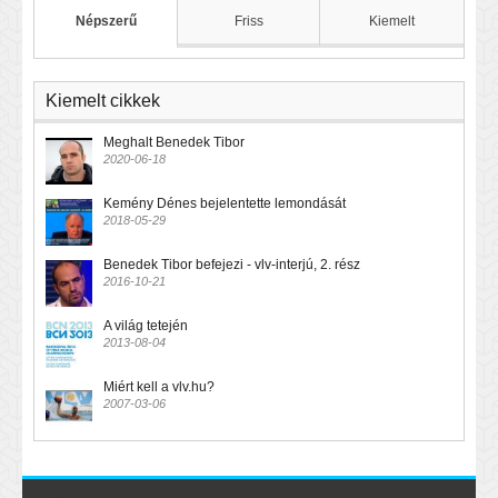
Népszerű
Friss
Kiemelt
Kiemelt cikkek
Meghalt Benedek Tibor
2020-06-18
Kemény Dénes bejelentette lemondását
2018-05-29
Benedek Tibor befejezi - vlv-interjú, 2. rész
2016-10-21
A világ tetején
2013-08-04
Miért kell a vlv.hu?
2007-03-06