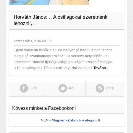
Horváth János: ,, A csillagokat szeretnénk
lehozni!,,
hozzászólás, 2018-08-10
Egyre sötétebb felhők alatt, de nagyon jó hangulatban tartotta
meg első szombathelyi edzését - a verseny helyszínén - a
szombaton startoló ifjúsági világbajnokágon szereplő magyar
U18-as válogatott. Péntek esti helyszíni vlv-riport.
Tovább...
112k
465
3.92k
Kövess minket a Facebookon!
VLV - Magyar vízilabda-válogatott