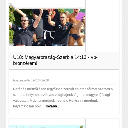
U18: Magyarország-Szerbia 14:13 - vb-
bronzérem!
hozzászólás, 2018-08-19
Parádés mérkőzésen legyőzte Szerbiát és bronzérmet szerzett a
szombathelyi korosztályos világbajnokságon a magyar ifjúsági
válogatott. A vb-t a görögök nyerték. Helyszíni riportunk
folyamatosan bővül:
Tovább...