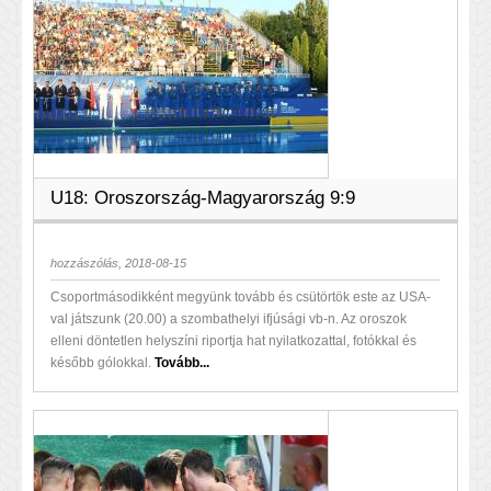
U18: Oroszország-Magyarország 9:9
hozzászólás, 2018-08-15
Csoportmásodikként megyünk tovább és csütörtök este az USA-
val játszunk (20.00) a szombathelyi ifjúsági vb-n. Az oroszok
elleni döntetlen helyszíni riportja hat nyilatkozattal, fotókkal és
később gólokkal.
Tovább...