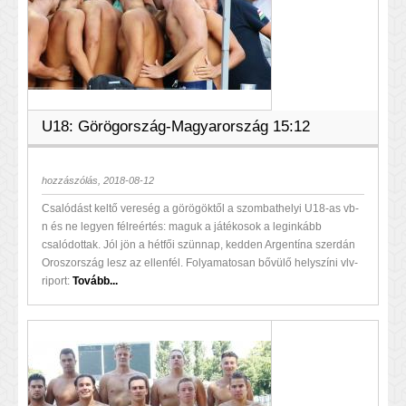
U18: Görögország-Magyarország 15:12
hozzászólás, 2018-08-12
Csalódást keltő vereség a görögöktől a szombathelyi U18-as vb-
n és ne legyen félreértés: maguk a játékosok a leginkább
csalódottak. Jól jön a hétfői szünnap, kedden Argentína szerdán
Oroszország lesz az ellenfél. Folyamatosan bővülő helyszíni vlv-
riport:
Tovább...