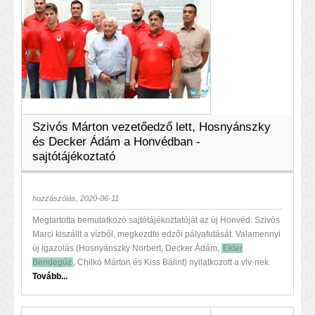
Szivós Márton vezetőedző lett, Hosnyánszky
és Decker Ádám a Honvédban -
sajtótájékoztató
hozzászólás, 2020-06-11
Megtartotta bemutatkozó sajtótájékoztatóját az új Honvéd. Szivós
Marci kiszállt a vízből, megkezdte edzői pályafutását. Valamennyi
új igazolás (Hosnyánszky Norbert, Decker Ádám,
Ekler
Bendegúz
, Chilkó Márton és Kiss Bálint) nyilatkozott a vlv-nek.
Tovább...