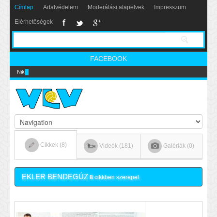
Címlap
Adatvédelem
Moderálási alapelvek
Impresszum
Elérhetőségek
FACEBOOK
Nikics-gól lábbal
Cikkek (8)
Videók (181)
Galériák (0)
EKLER BENDEGÚZ
8
cikkben szerepel.