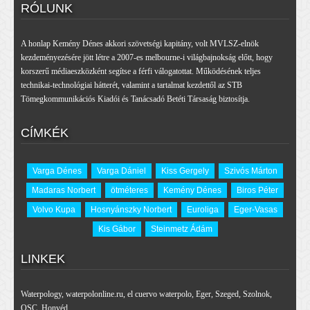
RÓLUNK
A honlap Kemény Dénes akkori szövetségi kapitány, volt MVLSZ-elnök
kezdeményezésére jött létre a 2007-es melbourne-i világbajnokság előtt, hogy
korszerű médiaeszközként segítse a férfi válogatottat. Működésének teljes
technikai-technológiai hátterét, valamint a tartalmat kezdettől az STB
Tömegkommunikációs Kiadói és Tanácsadó Betéti Társaság biztosítja.
CÍMKÉK
Varga Dénes
Varga Dániel
Kiss Gergely
Szivós Márton
Madaras Norbert
ötméteres
Kemény Dénes
Biros Péter
Volvo Kupa
Hosnyánszky Norbert
Euroliga
Eger-Vasas
Kis Gábor
Steinmetz Ádám
LINKEK
Waterpology
,
waterpolonline.ru
,
el cuervo waterpolo
,
Eger
,
Szeged
,
Szolnok
,
OSC
,
Honvéd