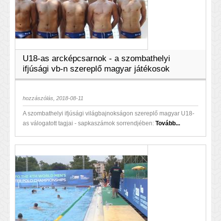
U18-as arcképcsarnok - a szombathelyi
ifjúsági vb-n szereplő magyar játékosok
hozzászólás, 2018-08-11
A szombathelyi ifjúsági világbajnokságon szereplő magyar U18-
as válogatott tagjai - sapkaszámok sorrendjében:
Tovább...