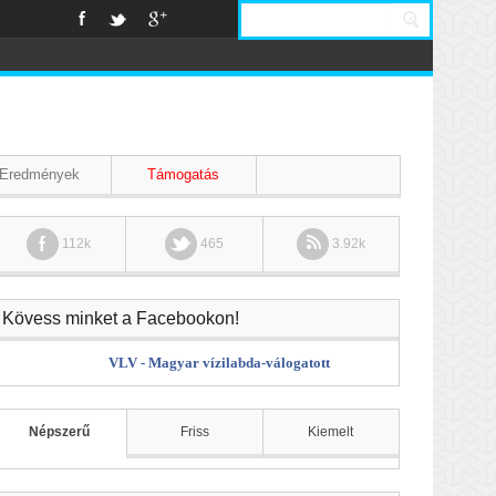
Eredmények
Támogatás
112k
465
3.92k
Kövess minket a Facebookon!
VLV - Magyar vízilabda-válogatott
Népszerű
Friss
Kiemelt