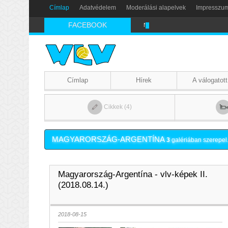
Címlap
Adatvédelem
Moderálási alapelvek
Impresszu
FACEBOOK
Nikics-gól lábbal
Címlap
Hírek
A válogatott
Cikkek (4)
MAGYARORSZÁG-ARGENTÍNA
3
galériában szerepel
Magyarország-Argentína - vlv-képek II.
(2018.08.14.)
2018-08-15