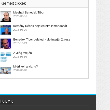
Kiemelt cikkek
Meghalt Benedek Tibor
2020-06-18
Kemény Dénes bejelentette lemondását
2018-05-29
Benedek Tibor befejezi - vlv-interjú, 2. rész
2016-10-21
A világ tetején
2013-08-04
Miért kell a vlv.hu?
2007-03-06
LINKEK