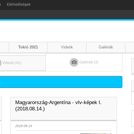
m
Elérhetőségek
Tokió 2021
Videók
Galériák
Galériák (3)
Videók (41)
.
Magyarország-Argentína - vlv-képek I.
(2018.08.14.)
2018-08-14