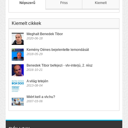
Népszerű
Friss
Kiemelt
Kiemelt cikkek
Meghalt Benedek Tibor
2020-06-18
Kemény Dénes bejelentette lemondását
2018-05-29
Benedek Tibor befejezi - vlv-interjú, 2. rész
2016-10-21
A világ tetején
2013-08-04
Miért kell a vlv.hu?
2007-03-06