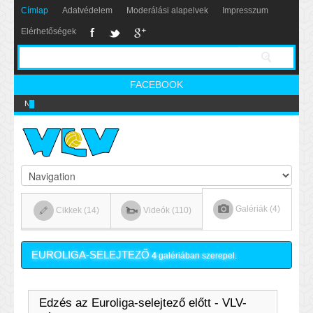
Címlap
Adatvédelem
Moderálási alapelvek
Impresszum
Elérhetőségek
FACEBOOK
Nikics-gól lábbal
Galériák (4)
Cikkek (14)
Videók (110)
EUROLIGA-SELEJTEZŐ
4
galériában szerepel.
Edzés az Euroliga-selejtező előtt - VLV-