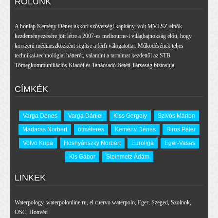
RÓLUNK
A honlap Kemény Dénes akkori szövetségi kapitány, volt MVLSZ-elnök
kezdeményezésére jött létre a 2007-es melbourne-i világbajnokság előtt, hogy
korszerű médiaeszközként segítse a férfi válogatottat. Működésének teljes
technikai-technológiai hátterét, valamint a tartalmat kezdettől az STB
Tömegkommunikációs Kiadói és Tanácsadó Betéti Társaság biztosítja.
CÍMKÉK
Varga Dénes
Varga Dániel
Kiss Gergely
Szivós Márton
Madaras Norbert
ötméteres
Kemény Dénes
Biros Péter
Volvo Kupa
Hosnyánszky Norbert
Euroliga
Eger-Vasas
Kis Gábor
Steinmetz Ádám
LINKEK
Waterpology
,
waterpolonline.ru
,
el cuervo waterpolo
,
Eger
,
Szeged
,
Szolnok
,
OSC
,
Honvéd