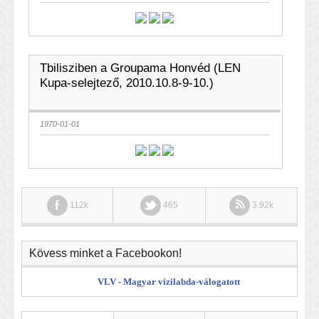
Tbilisziben a Groupama Honvéd (LEN
Kupa-selejtező, 2010.10.8-9-10.)
1970-01-01
112k
465
3.92k
Kövess minket a Facebookon!
VLV - Magyar vízilabda-válogatott