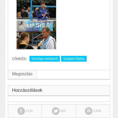
CÍMKÉK:
Euroliga-selejtező
Szeged-Rijeka
Megosztás
Hozzászólások
112k
465
3.92k