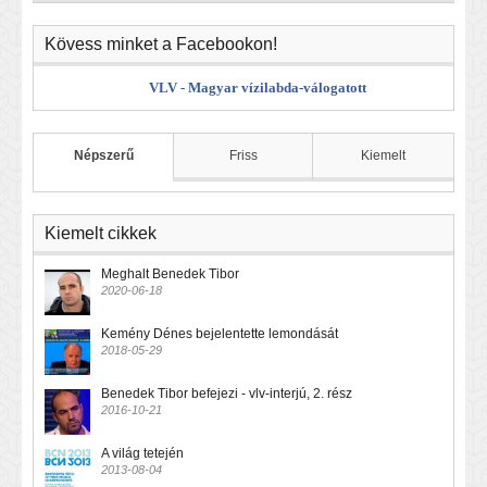
Kövess minket a Facebookon!
VLV - Magyar vízilabda-válogatott
Népszerű
Friss
Kiemelt
Kiemelt cikkek
Meghalt Benedek Tibor
2020-06-18
Kemény Dénes bejelentette lemondását
2018-05-29
Benedek Tibor befejezi - vlv-interjú, 2. rész
2016-10-21
A világ tetején
2013-08-04