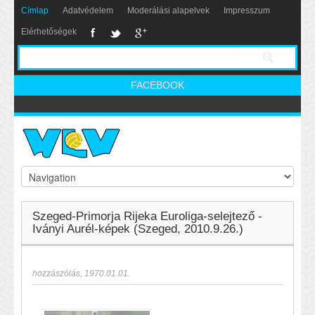
Címlap
Adatvédelem
Moderálási alapelvek
Impresszum
Elérhetőségek
FACEBOOK
Szeged-Primorja Rijeka Euroliga-selejtező -
Iványi Aurél-képek (Szeged, 2010.9.26.)
hozzászólás
,
1970.01.01.