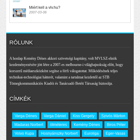
Miért kell a vlv.hu?
2007-03-06
RÓLUNK
A honlap Kemény Dénes akkori szövetségi kapitány, volt MVLSZ-elnök
kezdeményezésére jött létre a 2007-es melbourne-i világbajnokság előtt, hogy
korszerű médiaeszközként segítse a férfi válogatottat. Működésének teljes
technikai-technológiai hátterét, valamint a tartalmat kezdettől az STB
Tömegkommunikációs Kiadói és Tanácsadó Betéti Társaság biztosítja.
CÍMKÉK
Varga Dénes
Varga Dániel
Kiss Gergely
Szivós Márton
Madaras Norbert
ötméteres
Kemény Dénes
Biros Péter
Volvo Kupa
Hosnyánszky Norbert
Euroliga
Eger-Vasas