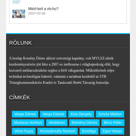
Miért kell a vlv.hu?
2007-03-06
RÓLUNK
A honlap Kemény Dénes akkori szövetségi kapitány, volt MVLSZ-elnök
kezdeményezésére jött létre a 2007-es melbourne-i világbajnokság előtt, hogy
korszerű médiaeszközként segítse a férfi válogatottat. Működésének teljes
technikai-technológiai hátterét, valamint a tartalmat kezdettől az STB
Tömegkommunikációs Kiadói és Tanácsadó Betéti Társaság biztosítja.
CÍMKÉK
Varga Dénes
Varga Dániel
Kiss Gergely
Szivós Márton
Madaras Norbert
ötméteres
Kemény Dénes
Biros Péter
Volvo Kupa
Hosnyánszky Norbert
Euroliga
Eger-Vasas