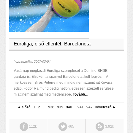
Euroliga, első ellenfél: Barceloneta
hozzászólás, 2007-03-04
Vasárnap megkezdi Euroliga szereplését a Domino-BHSE
gárdája is. Elsőként a spanyol Barcelonetat kell legyőzni. A
mérkőzésen Biros Péterre még mindig nem számíthat Kovács
edző, Fodor Rajmund pedig hétfőn, edzésen szerzett sérülése
miatt nem szállhat még medencébe.
Tovább...
◄ előző
1
2
...
938
939
940
...
941
942
következő ►
112k
465
3.92k