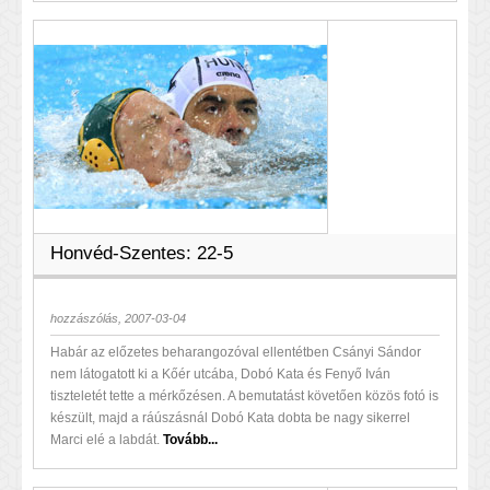
Honvéd-Szentes: 22-5
hozzászólás, 2007-03-04
Habár az előzetes beharangozóval ellentétben Csányi Sándor
nem látogatott ki a Kőér utcába, Dobó Kata és Fenyő Iván
tiszteletét tette a mérkőzésen. A bemutatást követően közös fotó is
készült, majd a ráúszásnál Dobó Kata dobta be nagy sikerrel
Marci elé a labdát.
Tovább...