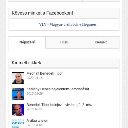
Kövess minket a Facebookon!
VLV - Magyar vízilabda-válogatott
Népszerű
Friss
Kiemelt
Kiemelt cikkek
Meghalt Benedek Tibor
2020-06-18
Kemény Dénes bejelentette lemondását
2018-05-29
Benedek Tibor befejezi - vlv-interjú, 2. rész
2016-10-21
A világ tetején
2013-08-04