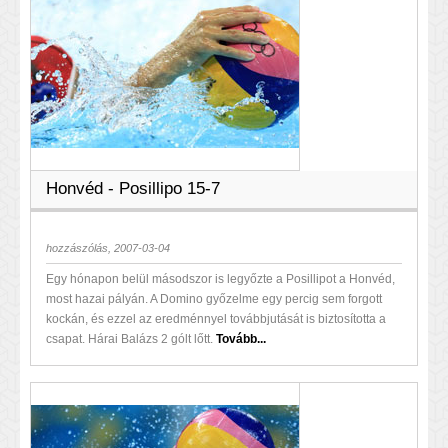
Honvéd - Posillipo 15-7
hozzászólás, 2007-03-04
Egy hónapon belül másodszor is legyőzte a Posillipot a Honvéd,
most hazai pályán. A Domino győzelme egy percig sem forgott
kockán, és ezzel az eredménnyel továbbjutását is biztosította a
csapat. Hárai Balázs 2 gólt lőtt.
Tovább...