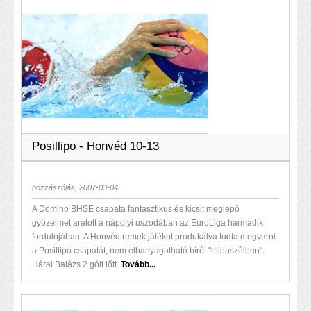
Posillipo - Honvéd 10-13
hozzászólás, 2007-03-04
A Domino BHSE csapata fantasztikus és kicsit meglepő
győzelmet aratott a nápolyi uszodában az EuroLiga harmadik
fordulójában. A Honvéd remek játékot produkálva tudta megverni
a Posillipo csapatát, nem elhanyagolható bírói "ellenszélben".
Hárai Balázs 2 gólt lőtt.
Tovább...