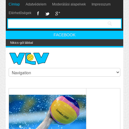
Címlap
Adatvédelem
Moderálási alapelvek
Impresszum
Elérhetőségek
FACEBOOK
Nikics-gól lábbal