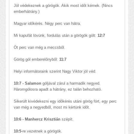
Jól védekeznek a görögök. Akik most időt kérnek. (Nincs
emberhátrány.)
Magyar időkérés. Négy perc van hátra.
Mi kapufát lövünk, fordulás után a görögök gólt:
12:7
Öt perc van még a meccsből.
Görög gól emberelőnyből:
11:7
Helyi informátoraink szerint Nagy Viktor jól véd.
10:7 - Salamon
góljával zárul a harmadik negyed.
Háromgólosra apadt a hátrány, ez talán behozható.
Sikerült kivédekezni egy időkérés utáni görög fórt, egy perc
van még a negyedből, most mi kértünk időt.
10:6 - Manhercz Krisztián
szépít.
10:5
-re vezetnek a görögök.