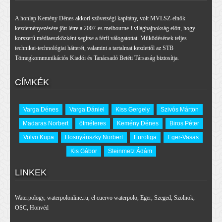
A honlap Kemény Dénes akkori szövetségi kapitány, volt MVLSZ-elnök
kezdeményezésére jött létre a 2007-es melbourne-i világbajnokság előtt, hogy
korszerű médiaeszközként segítse a férfi válogatottat. Működésének teljes
technikai-technológiai hátterét, valamint a tartalmat kezdettől az STB
Tömegkommunikációs Kiadói és Tanácsadó Betéti Társaság biztosítja.
CÍMKÉK
Varga Dénes
Varga Dániel
Kiss Gergely
Szivós Márton
Madaras Norbert
ötméteres
Kemény Dénes
Biros Péter
Volvo Kupa
Hosnyánszky Norbert
Euroliga
Eger-Vasas
Kis Gábor
Steinmetz Ádám
LINKEK
Waterpology
,
waterpolonline.ru
,
el cuervo waterpolo
,
Eger
,
Szeged
,
Szolnok
,
OSC
,
Honvéd