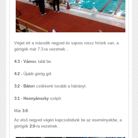
Véget ért a második negyed és sajnos rossz hírünk van, a
görögök már 7:3-ra vezetnek...
4:3 - Vámo
s talál be.
4:2 -
Újabb görög gól.
3:2 - Bátori
csökkenti tovább a hátrányt.
3:1 - Hosnyánszky
szépít.
Már
3:0
.
Az első negyed végén kapcsolódunk be az eseményekbe, a
görögök
2:0
-ra vezetnek.