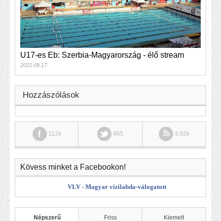
U17-es Eb: Szerbia-Magyarország - élő stream
2021.09.17.
Hozzászólások
112k
465
3.92k
Kövess minket a Facebookon!
VLV - Magyar vízilabda-válogatott
Népszerű
Friss
Kiemelt