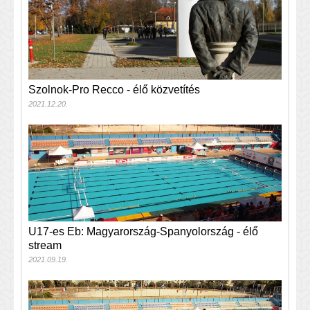
Szolnok-Pro Recco - élő közvetítés
2021.12.20.
U17-es Eb: Magyarország-Spanyolország - élő
stream
2021.09.19.