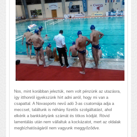
Nos, mint korábban jeleztük, nem volt pénzünk az utazásra,
így itthonról igyekszünk hírt adni arról, hogy mi van a
csapattal. A Novasports nevű adó 3-as csatornája adja a
meccset, találtunk is néhány fizetős szolgáltatást, ahol
elkérik a bankkártyánk számát és titkos kódját. Rövid
lamentálás után nem vállaltuk a kockázatot, mert az oldalak
megbízhatóságáról nem vagyunk meggyőződve.