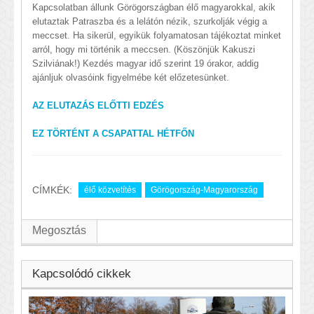
Kapcsolatban állunk Görögországban élő magyarokkal, akik
elutaztak Patraszba és a lelátón nézik, szurkolják végig a
meccset. Ha sikerül, egyikük folyamatosan tájékoztat minket
arról, hogy mi történik a meccsen. (Köszönjük Kakuszi
Szilviának!) Kezdés magyar idő szerint 19 órakor, addig
ajánljuk olvasóink figyelmébe két előzetesünket.
AZ ELUTAZÁS ELŐTTI EDZÉS
EZ TÖRTÉNT A CSAPATTAL HÉTFŐN
CÍMKÉK:
élő közvetítés
Görögország-Magyarország
Megosztás
Kapcsolódó cikkek