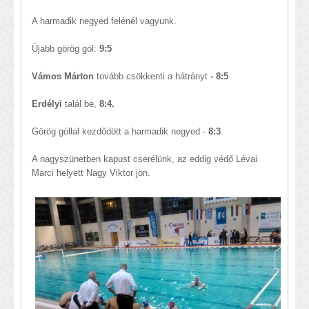
A harmadik negyed felénél vagyunk.
Újabb görög gól:
9:5
Vámos Márton
tovább csökkenti a hátrányt
- 8:5
Erdélyi
talál be,
8:4.
Görög góllal kezdődött a harmadik negyed -
8:3
.
A nagyszünetben kapust cserélünk, az eddig védő Lévai
Marci helyett Nagy Viktor jön.