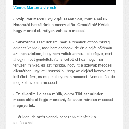
Vámos Márton a vlv-nek
- Szép volt Marci! Egyik gól szebb volt, mint a másik.
Háromról beszéltünk a meccs előtt. Gratulálok! Kérlek,
hogy mondd el, milyen volt ez a meccs!
- Nehezebbre számítottam, mert a románok otthon mindig
agresszívebbek, meg harciasabbak, de én a saját bőrömön
azt tapasztaltam, hogy nem voltak annyira felpörögve, mint
ahogy mi ezt gondoltuk. Az is kellett ehhez, hogy Tibi
feltüzelt minket, és azt mondta, hogy itt a szlovák meccsel
ellentétben, úgy kell hozzáállni, hogy az elejétől kezdve meg
kell őket törni, és meg kell nyerni a meccset. Nem simán, de
meg kell nyerni a meccset.
- Ez sikerült. Ha ezen múlik, akkor Tibi ezt minden
meccs előtt el fogja mondani, és akkor minden meccset
megnyertek.
- Hát igen, de azért vannak nehezebb ellenfelek a
románoknál.