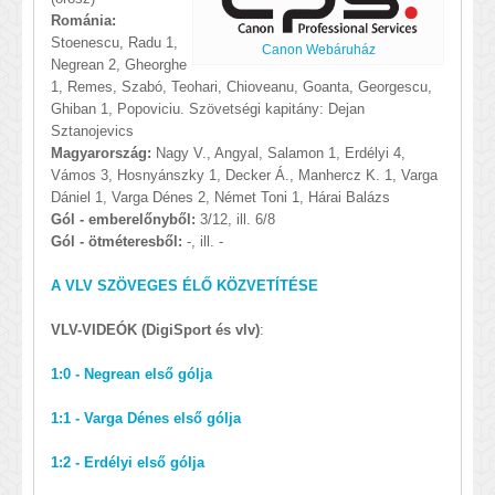
Románia:
Stoenescu, Radu 1,
Canon Webáruház
Negrean 2, Gheorghe
1, Remes, Szabó, Teohari, Chioveanu, Goanta, Georgescu,
Ghiban 1, Popoviciu. Szövetségi kapitány: Dejan
Sztanojevics
Magyarország:
Nagy V., Angyal, Salamon 1, Erdélyi 4,
Vámos 3, Hosnyánszky 1, Decker Á., Manhercz K. 1, Varga
Dániel 1, Varga Dénes 2, Német Toni 1, Hárai Balázs
Gól - emberelőnyből:
3/12, ill. 6/8
Gól - ötméteresből:
-, ill. -
A VLV SZÖVEGES ÉLŐ KÖZVETÍTÉSE
VLV-VIDEÓK (DigiSport és vlv)
:
1:0 - Negrean első gólja
1:1 - Varga Dénes első gólja
1:2 - Erdélyi első gólja