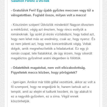
Salamon Ferenc a vlv-nek
- Gratulálok Feri! Egy újabb győztes meccsen vagy túl a
válogatottban. Foglald össze, milyen volt a meccs!
- Köszönöm szépen! Üdvözlök mindenkit! Nagyon élveztem
a mérkőzést, végig azt éreztem, hogy nincs esélyük a
románoknak. Így azért jó érzés vízilabdázni, hogy tudod azt,
hogy nem lehet más az eredmény, csak az, hogy nyersz. És
ez nem jelenti azt, hogy nem koncentráltunk végig. Voltak
dolgok, amik megnehezítették a feladatunkat. Ez egy jó
román csapat, tele fiatalokkal, de úgy érzem, hogy sikerült
magabiztos győzelmet aratni idegenben is fölöttük.
- Odatettétek magatokat, nem volt elbizakodottság.
Figyeltetek meccs közben, hogy pörögjetek?
- Igen-igen. Amikor már több góllal vezettünk, akkor az volt a
fő szempont, hogy ne engedjünk le, hanem tartsuk azt a
tempót, amit az elején el tudtunk kezdeni, és így alakult ki
ez a nagyobb győzelem, ez a sima. Végül ennek
köszönhetjük.