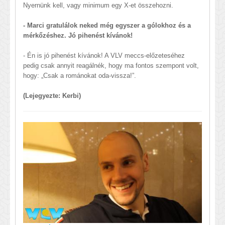
Nyernünk kell, vagy minimum egy X-et összehozni.
- Marci gratulálok neked még egyszer a gólokhoz és a
mérkőzéshez. Jó
pihenést kívánok!
- Én is jó pihenést kívánok! A VLV meccs-előzeteséhez
pedig csak annyit reagálnék, hogy ma fontos szempont volt,
hogy: „Csak a románokat oda-vissza!”.
(Lejegyezte: Kerbi)