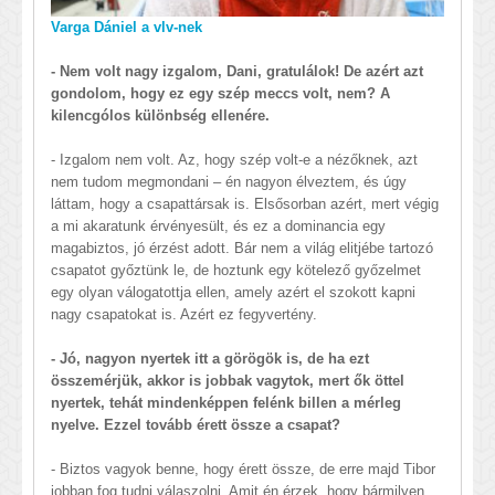
Varga Dániel a vlv-nek
- Nem volt nagy izgalom, Dani, gratulálok! De azért azt
gondolom, hogy ez egy szép meccs volt, nem? A
kilencgólos különbség ellenére.
- Izgalom nem volt. Az, hogy szép volt-e a nézőknek, azt
nem tudom megmondani – én nagyon élveztem, és úgy
láttam, hogy a csapattársak is. Elsősorban azért, mert végig
a mi akaratunk érvényesült, és ez a dominancia egy
magabiztos, jó érzést adott. Bár nem a világ elitjébe tartozó
csapatot győztünk le, de hoztunk egy kötelező győzelmet
egy olyan válogatottja ellen, amely azért el szokott kapni
nagy csapatokat is. Azért ez fegyvertény.
- Jó, nagyon nyertek itt a görögök is, de ha ezt
összemérjük, akkor is jobbak vagytok, mert ők öttel
nyertek, tehát mindenképpen felénk billen a mérleg
nyelve. Ezzel tovább érett össze a csapat?
- Biztos vagyok benne, hogy érett össze, de erre majd Tibor
jobban fog tudni válaszolni. Amit én érzek, hogy bármilyen