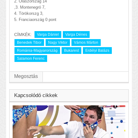
2. Olaszország 14
,3. Montenegró 7,
4. Törökorszg 3,
5. Franciaország 0
pont
CÍMKÉK:
Varga Dániel
Varga Dénes
Benedek Tibor
Nagy Viktor
Vámos Márton
Románia-Magyarország
Bukarest
Erdélyi Balázs
Salamon Ferenc
Megosztás
Kapcsolódó cikkek