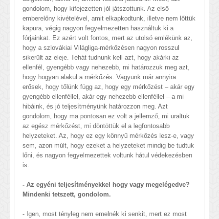
gondolom, hogy kifejezetten jól játszottunk. Az első
emberelőny kivételével, amit elkapkodtunk, illetve nem lőttük
kapura, végig nagyon fegyelmezetten használtuk ki a
fórjainkat. Ez azért volt fontos, mert az utolsó emlékünk az,
hogy a szlovákiai Világliga-mérkőzésen nagyon rosszul
sikerült az eleje. Tehát tudnunk kell azt, hogy akárki az
ellenfél, gyengébb vagy nehezebb, mi határozzuk meg azt,
hogy hogyan alakul a mérkőzés. Vagyunk már annyira
erősek, hogy tőlünk függ az, hogy egy mérkőzést – akár egy
gyengébb ellenféllel, akár egy nehezebb ellenféllel – a mi
hibáink, és jó teljesítményünk határozzon meg. Azt
gondolom, hogy ma pontosan ez volt a jellemző, mi uraltuk
az egész mérkőzést, mi döntöttük el a legfontosabb
helyzeteket. Az, hogy ez egy könnyű mérkőzés lesz-e, vagy
sem, azon múlt, hogy ezeket a helyzeteket mindig be tudtuk
lőni, és nagyon fegyelmezettek voltunk hátul védekezésben
is.
- Az egyéni teljesítményekkel hogy vagy megelégedve?
Mindenki tetszett, gondolom.
- Igen, most tényleg nem emelnék ki senkit, mert ez most