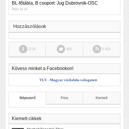
BL-főtábla, B csoport: Jug Dubrovnik-OSC
2021.12.21.
Hozzászólások
112k
465
3.92k
Kövess minket a Facebookon!
VLV - Magyar vízilabda-válogatott
Népszerű
Friss
Kiemelt
Kiemelt cikkek