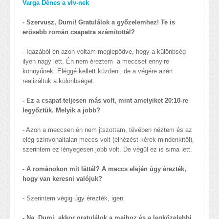
Varga Dénes a vlv-nek
- Szervusz, Dumi! Gratulálok a győzelemhez! Te is
erősebb román csapatra számítottál?
- Igazából én azon voltam meglepődve, hogy a különbség
ilyen nagy lett. Én nem éreztem a meccset ennyire
könnyűnek. Eléggé kellett küzdeni, de a végére azért
realizáltuk a különbséget.
- Ez a csapat teljesen más volt, mint amelyiket 20:10-re
legyőztük. Melyik a jobb?
- Azon a meccsen én nem jtszottam, tévében néztem és az
elég színvonaltalan meccs volt (elnézést kérek mindenkitől),
szerintem ez lényegesen jobb volt. De végül ez is sima lett.
- A románokon mit láttál? A meccs elején úgy érezték,
hogy van keresni valójuk?
- Szerintem végig úgy érezték, igen.
- Na, Dumi, akkor gratulálok a maihoz és a legközelebbi