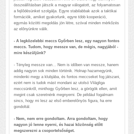
összeállításban játszik a magyar válogatott, az folyamatosan
a fejlődésünket szolgálja. Egyre stabilabbak azok a taktikai
formációk, amiket gyakorlunk, egyre több kooperáció,
egymás közötti megoldás jön létre, szóval minden mérkőzés
az előnyünkre válik.
- A legközelebbi meccs Győrben lesz, egy nagyon fontos
meccs. Tudom, hogy messze van, de mégis, nagyjából -
mire készüljünk?
- Tényleg messze van… Nem is időben van messze, hanem
addig nagyon sok minden történik. Holnap hazamegyünk,
mindenki megy a klubjába, és fontos meccseket fog játszani,
ezért nem is tudok mást mondani az utolsó Világliga
meccsünkről, minthogy Győrben lesz, a görögök ellen, amit
megint csak szeretnénk megnyerni. De például fogalmam
sincs, hogy mi lesz az első emberelőnyös figura, ha erre
gondoltál.
- Nem, nem erre gondoltam. Arra gondoltam, hogy
nagyon jó lenne nyerni, és hazai közönség előtt
megszerezni a csoportelsőséget.