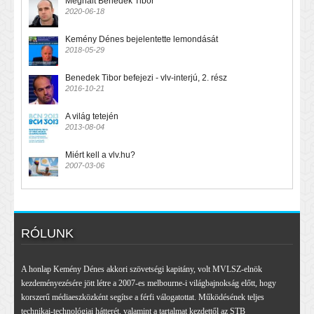
Meghalt Benedek Tibor
2020-06-18
Kemény Dénes bejelentette lemondását
2018-05-29
Benedek Tibor befejezi - vlv-interjú, 2. rész
2016-10-21
A világ tetején
2013-08-04
Miért kell a vlv.hu?
2007-03-06
RÓLUNK
A honlap Kemény Dénes akkori szövetségi kapitány, volt MVLSZ-elnök
kezdeményezésére jött létre a 2007-es melbourne-i világbajnokság előtt, hogy
korszerű médiaeszközként segítse a férfi válogatottat. Működésének teljes
technikai-technológiai hátterét, valamint a tartalmat kezdettől az STB