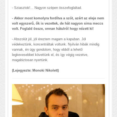
- Sziasztok!... Nagyon szépen összefoglaltad.
- Akkor most komolyra fordítva a szót, azért az eleje nem
volt egyszerű, ők is vezettek, de hát nagyon sima meccs
volt. Foglald össze, onnan hátulról hogy nézett ki!
- Abszolút jól, jól éreztem magam a kapuban. Jól
védekeztünk, koncentráltak voltunk. Nyilván hibák mindig
vannak, én úgy gondolom, hogy ebből a lehető
legkevesebbet követtünk el, és így végig vezetve,
magabiztosan nyertünk.
(Lejegyezte: Monoki Nikolett)