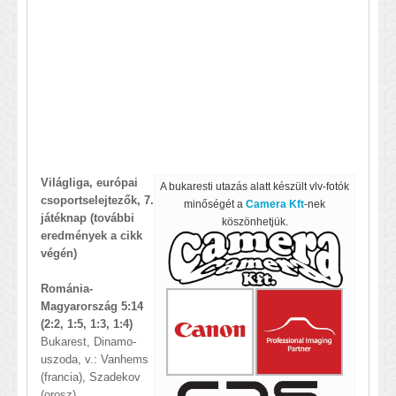
Világliga, európai
A bukaresti utazás alatt készült vlv-fotók
csoportselejtezők, 7.
minőségét a
Camera Kft
-nek
játéknap (további
köszönhetjük.
eredmények a cikk
végén)
Románia-
Magyarország 5:14
(2:2, 1:5, 1:3, 1:4)
Bukarest, Dinamo-
uszoda, v.: Vanhems
(francia), Szadekov
(orosz)