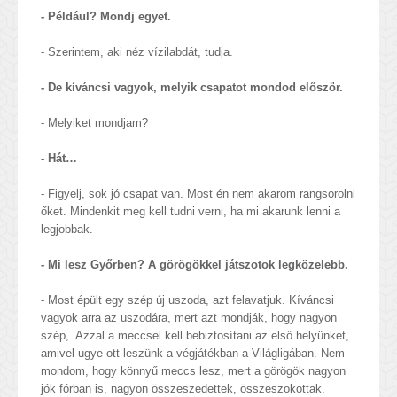
- Például? Mondj egyet.
- Szerintem, aki néz vízilabdát, tudja.
- De kíváncsi vagyok, melyik csapatot mondod először.
- Melyiket mondjam?
- Hát…
- Figyelj, sok jó csapat van. Most én nem akarom rangsorolni
őket. Mindenkit meg kell tudni verni, ha mi akarunk lenni a
legjobbak.
- Mi lesz Győrben? A görögökkel játszotok legközelebb.
- Most épült egy szép új uszoda, azt felavatjuk. Kíváncsi
vagyok arra az uszodára, mert azt mondják, hogy nagyon
szép,. Azzal a meccsel kell bebiztosítani az első helyünket,
amivel ugye ott leszünk a végjátékban a Világligában. Nem
mondom, hogy könnyű meccs lesz, mert a görögök nagyon
jók fórban is, nagyon összeszedettek, összeszokottak.