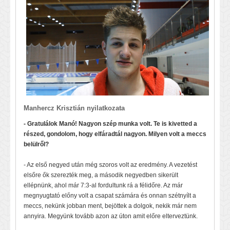
Manhercz Krisztián nyilatkozata
- Gratulálok Manó! Nagyon szép munka volt. Te is kivetted a
részed, gondolom, hogy elfáradtál nagyon. Milyen volt a meccs
belülről?
- Az első negyed után még szoros volt az eredmény. A vezetést
elsőre ők szerezték meg, a második negyedben sikerült
ellépnünk, ahol már 7:3-al fordultunk rá a félidőre. Az már
megnyugtató előny volt a csapat számára és onnan szétnyílt a
meccs, nekünk jobban ment, bejöttek a dolgok, nekik már nem
annyira. Megyünk tovább azon az úton amit előre elterveztünk.