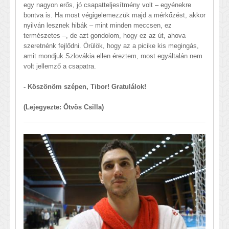
egy nagyon erős, jó csapatteljesítmény volt – egyénekre
bontva is. Ha most végigelemezzük majd a mérkőzést, akkor
nyilván lesznek hibák – mint minden meccsen, ez
természetes –, de azt gondolom, hogy ez az út, ahova
szeretnénk fejlődni. Örülök, hogy az a picike kis megingás,
amit mondjuk Szlovákia ellen éreztem, most egyáltalán nem
volt jellemző a csapatra.
- Köszönöm szépen, Tibor! Gratulálok!
(Lejegyezte: Ötvös Csilla)