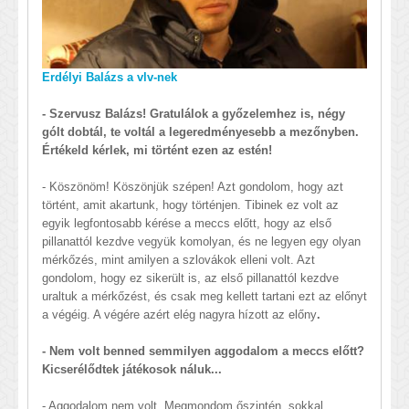
Erdélyi Balázs a vlv-nek
- Szervusz Balázs! Gratulálok a győzelemhez is, négy
gólt dobtál, te voltál a legeredményesebb a mezőnyben.
Értékeld kérlek, mi történt ezen az estén!
- Köszönöm! Köszönjük szépen! Azt gondolom, hogy azt
történt, amit akartunk, hogy történjen. Tibinek ez volt az
egyik legfontosabb kérése a meccs előtt, hogy az első
pillanattól kezdve vegyük komolyan, és ne legyen egy olyan
mérkőzés, mint amilyen a szlovákok elleni volt. Azt
gondolom, hogy ez sikerült is, az első pillanattól kezdve
uraltuk a mérkőzést, és csak meg kellett tartani ezt az előnyt
a végéig. A végére azért elég nagyra hízott az előny
.
- Nem volt benned semmilyen aggodalom a meccs előtt?
Kicserélődtek játékosok náluk...
- Aggodalom nem volt. Megmondom őszintén, sokkal