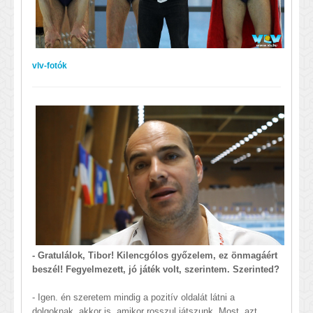
vlv-fotók
- Gratulálok, Tibor! Kilencgólos győzelem, ez önmagáért
beszél! Fegyelmezett, jó játék volt, szerintem. Szerinted?
- Igen. én szeretem mindig a pozitív oldalát látni a
dolgoknak, akkor is, amikor rosszul játszunk. Most, azt