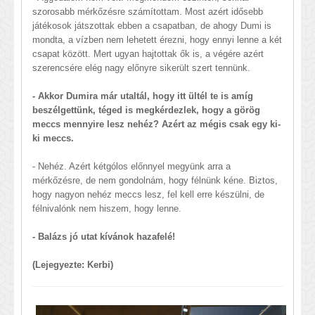
szorosabb mérkőzésre számítottam. Most azért idősebb
játékosok játszottak ebben a csapatban, de ahogy Dumi is
mondta, a vízben nem lehetett érezni, hogy ennyi lenne a két
csapat között. Mert ugyan hajtottak ők is, a végére azért
szerencsére elég nagy előnyre sikerült szert tennünk.
- Akkor Dumira már utaltál, hogy itt ültél te is amíg
beszélgettünk, téged is megkérdezlek, hogy a görög
meccs mennyire lesz nehéz? Azért az mégis csak egy ki-
ki meccs.
- Nehéz. Azért kétgólos előnnyel megyünk arra a
mérkőzésre, de nem gondolnám, hogy félnünk kéne. Biztos,
hogy nagyon nehéz meccs lesz, fel kell erre készülni, de
félnivalónk nem hiszem, hogy lenne.
- Balázs jó utat kívánok hazafelé!
(Lejegyezte: Kerbi)