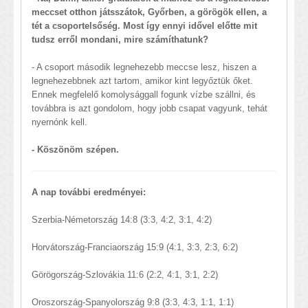
meccset otthon játsszátok, Győrben, a görögök ellen, a
tét a csoportelsőség. Most így ennyi idővel előtte mit
tudsz erről mondani, mire számíthatunk?
- A csoport második legnehezebb meccse lesz, hiszen a
legnehezebbnek azt tartom, amikor kint legyőztük őket.
Ennek megfelelő komolysággall fogunk vízbe szállni, és
továbbra is azt gondolom, hogy jobb csapat vagyunk, tehát
nyernónk kell.
- Köszönöm szépen.
A nap további eredményei:
Szerbia-Németország 14:8 (3:3, 4:2, 3:1, 4:2)
Horvátország-Franciaország 15:9 (4:1, 3:3, 2:3, 6:2)
Görögország-Szlovákia 11:6 (2:2, 4:1, 3:1, 2:2)
Oroszország-Spanyolország 9:8 (3:3, 4:3, 1:1, 1:1)