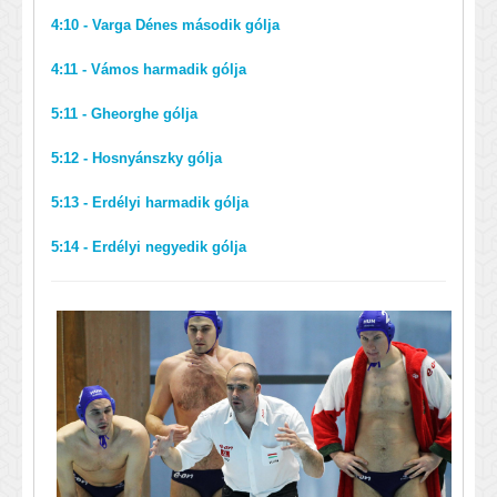
4:10 - Varga Dénes második gólja
4:11 - Vámos harmadik gólja
5:11 - Gheorghe gólja
5:12 - Hosnyánszky gólja
5:13 - Erdélyi harmadik gólja
5:14 - Erdélyi negyedik gólja