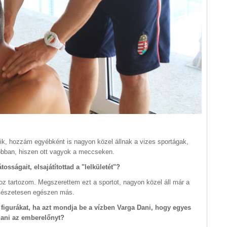
ik, hozzám egyébként is nagyon közel állnak a vizes sportágak,
obban, hiszen ott vagyok a meccseken.
osságait, elsajátítottad a "lelkületét"?
oz tartozom. Megszerettem ezt a sportot, nagyon közel áll már a
rmészetesen egészen más.
igurákat, ha azt mondja be a vízben Varga Dani, hogy egyes
szani az emberelőnyt?