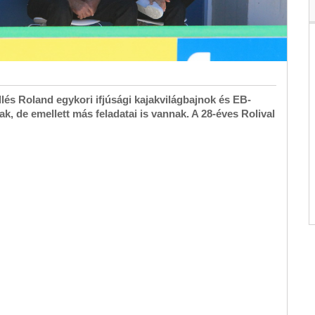
llés Roland egykori ifjúsági kajakvilágbajnok és EB-
, de emellett más feladatai is vannak. A 28-éves Rolival