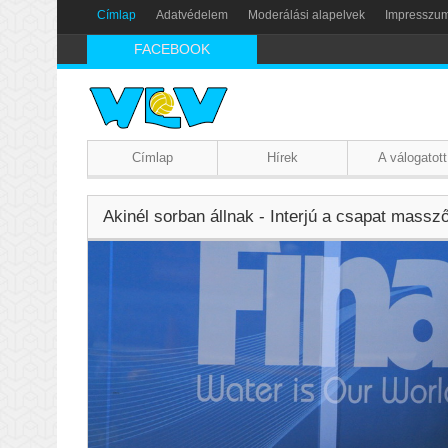
Címlap
Adatvédelem
Moderálási alapelvek
Impresszu
FACEBOOK
Címlap
Hírek
A válogatott
Akinél sorban állnak - Interjú a csapat massz