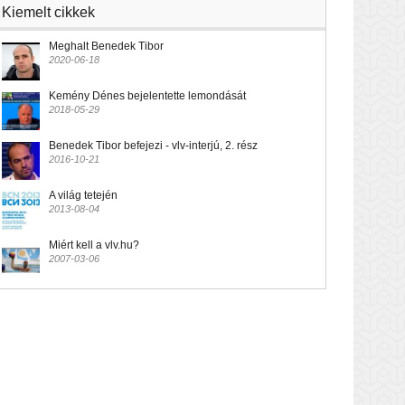
Kiemelt cikkek
Meghalt Benedek Tibor
2020-06-18
Kemény Dénes bejelentette lemondását
2018-05-29
Benedek Tibor befejezi - vlv-interjú, 2. rész
2016-10-21
A világ tetején
2013-08-04
Miért kell a vlv.hu?
2007-03-06