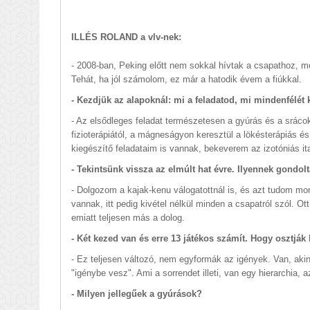
ILLÉS ROLAND a vlv-nek:
- 2008-ban, Peking előtt nem sokkal hívtak a csapathoz, me
Tehát, ha jól számolom, ez már a hatodik évem a fiúkkal.
- Kezdjük az alapoknál: mi a feladatod, mi mindenfélét 
- Az elsődleges feladat természetesen a gyúrás és a sráco
fizioterápiától, a mágneságyon keresztül a lökésterápiás é
kiegészítő feladataim is vannak, bekeverem az izotóniás i
- Tekintsünk vissza az elmúlt hat évre. Ilyennek gondol
- Dolgozom a kajak-kenu válogatottnál is, és azt tudom mo
vannak, itt pedig kivétel nélkül minden a csapatról szól. O
emiatt teljesen más a dolog.
- Két kezed van és erre 13 játékos számít. Hogy osztjá
- Ez teljesen változó, nem egyformák az igények. Van, aki
"igénybe vesz". Ami a sorrendet illeti, van egy hierarchia, 
- Milyen jellegűek a gyúrások?