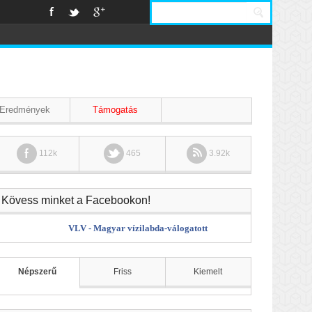
Eredmények
Támogatás
112k
465
3.92k
Kövess minket a Facebookon!
VLV - Magyar vízilabda-válogatott
Népszerű
Friss
Kiemelt