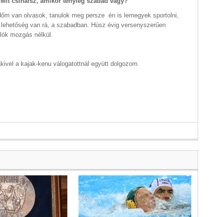
Mit csinálsz, amikor tényleg szabad vagy?
dőm van olvasok, tanulok meg persze én is lemegyek sportolni,
a lehetőség van rá, a szabadban. Húsz évig versenyszerűen
lök mozgás nélkül.
kivel a kajak-kenu válogatottnál együtt dolgozom.