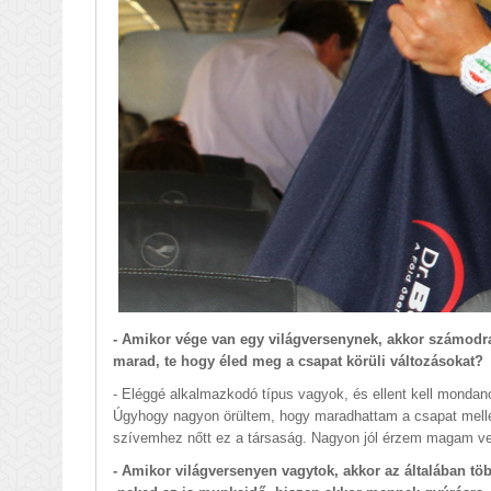
- Amikor vége van egy világversenynek, akkor számodr
marad, te hogy éled meg a csapat körüli változásokat?
- Eléggé alkalmazkodó típus vagyok, és ellent kell mondan
Úgyhogy nagyon örültem, hogy maradhattam a csapat mellett,
szívemhez nőtt ez a társaság. Nagyon jól érzem magam ve
- Amikor világversenyen vagytok, akkor az általában töb