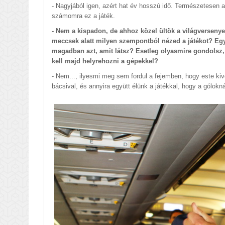
- Nagyjából igen, azért hat év hosszú idő. Természetesen 
számomra ez a játék.
- Nem a kispadon, de ahhoz közel ültök a világversenyek
meccsek alatt milyen szempontból nézed a játékot? Egy
magadban azt, amit látsz? Esetleg olyasmire gondolsz, 
kell majd helyrehozni a gépekkel?
- Nem..., ilyesmi meg sem fordul a fejemben, hogy este kiv
bácsival, és annyira együtt élünk a játékkal, hogy a gólok