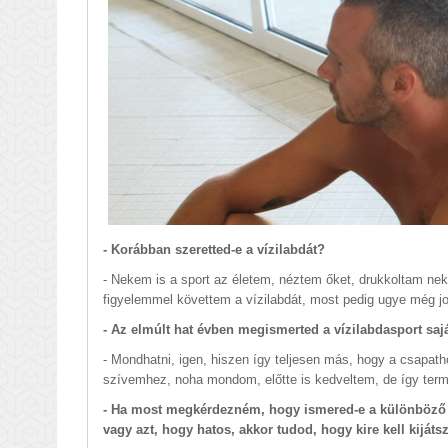
- Korábban szeretted-e a vízilabdát?
- Nekem is a sport az életem, néztem őket, drukkoltam nek
figyelemmel követtem a vízilabdát, most pedig ugye még j
- Az elmúlt hat évben megismerted a vízilabdasport saját
- Mondhatni, igen, hiszen így teljesen más, hogy a csapath
szívemhez, noha mondom, előtte is kedveltem, de így te
- Ha most megkérdezném, hogy ismered-e a különböző f
vagy azt, hogy hatos, akkor tudod, hogy kire kell kiját