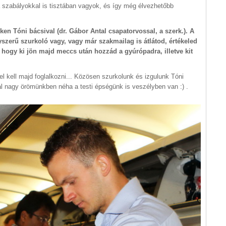
a szabályokkal is tisztában vagyok, és így még élvezhetőbb
en Tóni bácsival (dr. Gábor Antal csapatorvossal, a szerk.). A
szerű szurkoló vagy, vagy már szakmailag is átlátod, értékeled
hogy ki jön majd meccs után hozzád a gyúrópadra, illetve kit
el kell majd foglalkozni... Közösen szurkolunk és izgulunk Tóni
nál nagy örömünkben néha a testi épségünk is veszélyben van :) .