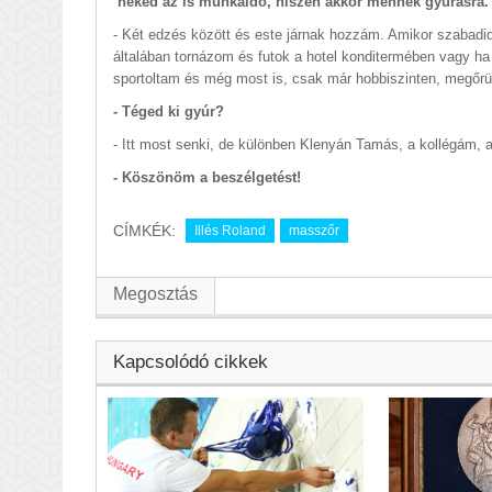
neked az is munkaidő, hiszen akkor mennek gyúrásra. 
- Két edzés között és este járnak hozzám. Amikor szabadi
általában tornázom és futok a hotel konditermében vagy h
sportoltam és még most is, csak már hobbiszinten, megőrü
- Téged ki gyúr?
- Itt most senki, de különben Klenyán Tamás, a kollégám, a
- Köszönöm a beszélgetést!
CÍMKÉK:
Illés Roland
masszőr
Megosztás
Kapcsolódó cikkek