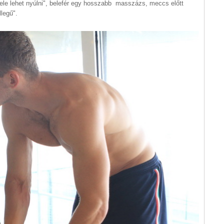
bele lehet nyúlni", belefér egy hosszabb masszázs, meccs előtt
llegű".