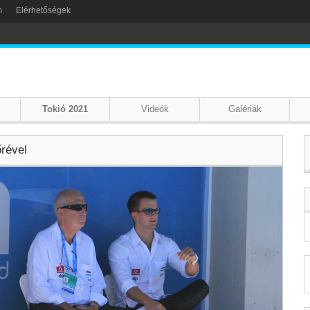
m
Elérhetőségek
Tokió 2021
Videók
Galériák
őrével