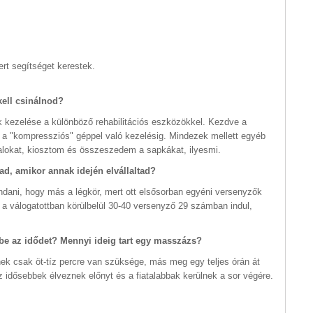
rt segítséget kerestek.
kell csinálnod?
k kezelése a különböző rehabilitációs eszközökkel. Kezdve a
s a "kompressziós" géppel való kezelésig. Mindezek mellett egyéb
talokat, kiosztom és összeszedem a sapkákat, ilyesmi.
tad, amikor annak idején elvállaltad?
ndani, hogy más a légkör, mert ott elsősorban egyéni versenyzők
tt a válogatottban körülbelül 30-40 versenyző 29 számban indul,
k be az idődet? Mennyi ideig tart egy masszázs?
nek csak öt-tíz percre van szüksége, más meg egy teljes órán át
az idősebbek élveznek előnyt és a fiatalabbak kerülnek a sor végére.