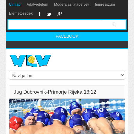
Címlap
Adatvédelem
Moderálási alapelvek
Impresszum
Elérhetőségek
FACEBOOK
Jug Dubrovnik-Primorje Rijeka 13:12