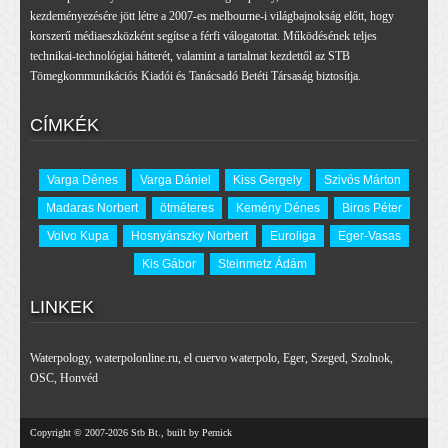
kezdeményezésére jött létre a 2007-es melbourne-i világbajnokság előtt, hogy
korszerű médiaeszközként segítse a férfi válogatottat. Működésének teljes
technikai-technológiai hátterét, valamint a tartalmat kezdettől az STB
Tömegkommunikációs Kiadói és Tanácsadó Betéti Társaság biztosítja.
CÍMKÉK
Varga Dénes
Varga Dániel
Kiss Gergely
Szivós Márton
Madaras Norbert
ötméteres
Kemény Dénes
Biros Péter
Volvo Kupa
Hosnyánszky Norbert
Euroliga
Eger-Vasas
Kis Gábor
Steinmetz Ádám
LINKEK
Waterpology
,
waterpolonline.ru
,
el cuervo waterpolo
,
Eger
,
Szeged
,
Szolnok
,
OSC
,
Honvéd
Copyright © 2007-2026 Stb Bt., built by Pernick