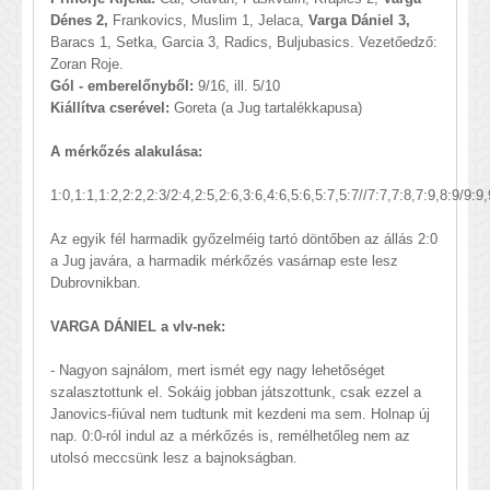
Dénes 2,
Frankovics, Muslim 1, Jelaca,
Varga Dániel 3,
Baracs 1, Setka, Garcia 3, Radics, Buljubasics. Vezetőedző:
Zoran Roje.
Gól - emberelőnyből:
9/16, ill. 5/10
Kiállítva cserével:
Goreta (a Jug tartalékkapusa)
A mérkőzés alakulása:
1:0,1:1,1:2,2:2,2:3/2:4,2:5,2:6,3:6,4:6,5:6,5:7,5:7//7:7,7:8,7:9,8:9/9:
Az egyik fél harmadik győzelméig tartó döntőben az állás 2:0
a Jug javára, a harmadik mérkőzés vasárnap este lesz
Dubrovnikban.
VARGA DÁNIEL a vlv-nek:
- Nagyon sajnálom, mert ismét egy nagy lehetőséget
szalasztottunk el. Sokáig jobban játszottunk, csak ezzel a
Janovics-fiúval nem tudtunk mit kezdeni ma sem. Holnap új
nap. 0:0-ról indul az a mérkőzés is, remélhetőleg nem az
utolsó meccsünk lesz a bajnokságban.