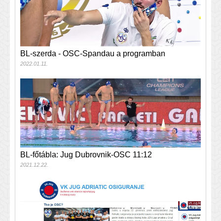
BL-szerda - OSC-Spandau a programban
2022.01.11.
BL-főtábla: Jug Dubrovnik-OSC 11:12
2021.12.22.