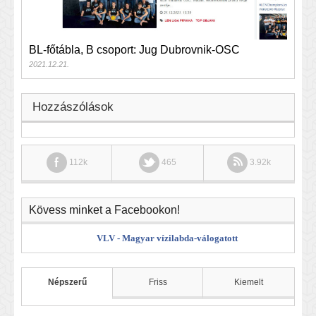
BL-főtábla, B csoport: Jug Dubrovnik-OSC
2021.12.21.
Hozzászólások
112k
465
3.92k
Kövess minket a Facebookon!
VLV - Magyar vízilabda-válogatott
Népszerű
Friss
Kiemelt