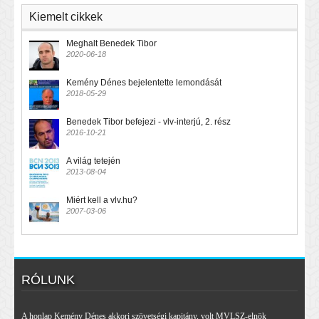
Kiemelt cikkek
Meghalt Benedek Tibor
2020-06-18
Kemény Dénes bejelentette lemondását
2018-05-29
Benedek Tibor befejezi - vlv-interjú, 2. rész
2016-10-21
A világ tetején
2013-08-04
Miért kell a vlv.hu?
2007-03-06
RÓLUNK
A honlap Kemény Dénes akkori szövetségi kapitány, volt MVLSZ-elnök