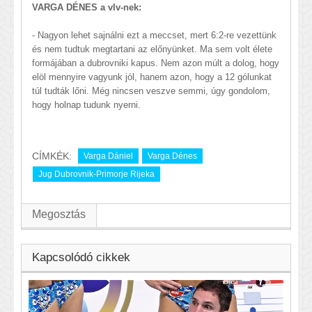
VARGA DÉNES a vlv-nek:
- Nagyon lehet sajnálni ezt a meccset, mert 6:2-re vezettünk
és nem tudtuk megtartani az előnyünket. Ma sem volt élete
formájában a dubrovniki kapus. Nem azon múlt a dolog, hogy
elöl mennyire vagyunk jól, hanem azon, hogy a 12 gólunkat
túl tudták lőni. Még nincsen veszve semmi, úgy gondolom,
hogy holnap tudunk nyerni.
CÍMKÉK:
Varga Dániel
Varga Dénes
Jug Dubrovnik-Primorje Rijeka
Megosztás
Kapcsolódó cikkek