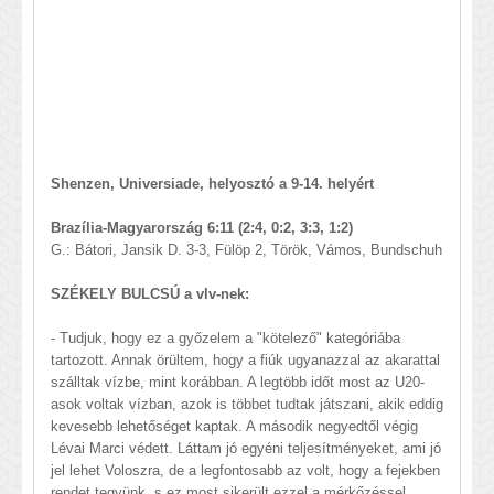
Shenzen, Universiade, helyosztó a 9-14. helyért
Brazília-Magyarország 6:11 (2:4, 0:2, 3:3, 1:2)
G.: Bátori, Jansik D. 3-3, Fülöp 2, Török, Vámos, Bundschuh
SZÉKELY BULCSÚ a vlv-nek:
- Tudjuk, hogy ez a győzelem a "kötelező" kategóriába
tartozott. Annak örültem, hogy a fiúk ugyanazzal az akarattal
szálltak vízbe, mint korábban. A legtöbb időt most az U20-
asok voltak vízban, azok is többet tudtak játszani, akik eddig
kevesebb lehetőséget kaptak. A második negyedtől végig
Lévai Marci védett. Láttam jó egyéni teljesítményeket, ami jó
jel lehet Voloszra, de a legfontosabb az volt, hogy a fejekben
rendet tegyünk, s ez most sikerült ezzel a mérkőzéssel.