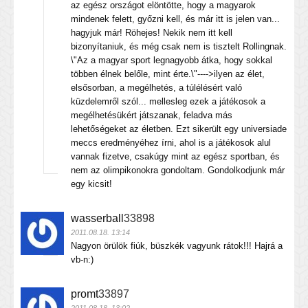
az egész országot elöntötte, hogy a magyarok
mindenek felett, győzni kell, és már itt is jelen van...
hagyjuk már! Röhejes! Nekik nem itt kell
bizonyítaniuk, és még csak nem is tisztelt Rollingnak.
\"Az a magyar sport legnagyobb átka, hogy sokkal
többen élnek belőle, mint érte.\"---->ilyen az élet,
elsősorban, a megélhetés, a túlélésért való
küzdelemről szól... mellesleg ezek a játékosok a
megélhetésükért játszanak, feladva más
lehetőségeket az életben. Ezt sikerült egy universiade
meccs eredményéhez írni, ahol is a játékosok alul
vannak fizetve, csakúgy mint az egész sportban, és
nem az olimpikonokra gondoltam. Gondolkodjunk már
egy kicsit!
wasserball
33898
2011.08.18. 13:14
Nagyon örülök fiúk, büszkék vagyunk rátok!!! Hajrá a
vb-n:)
promt
33897