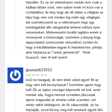
helytállni. Ez az én véleményem miután nem csak a
kádban láttam vizet, nem tudom kinek mi köze van a
vízilabdához de tény hogy aki élt ebben a világban az
latja hogy nem sok minden fog múlni egy világligán,
bár személyszerint az a véleményem hogy egy
kerettagokból álló válogatottat lehetne indítani ilyen
versenyeken. Midnenesetre tovább taglalva ennek a
versenynek a fontosságát, szerintem a lényeg hogy
tapasztalatot szerezzenek nemzetközi szinten és
hogy a későbbiekben legyen ki helyettesítse, pótolja,
akár folytassa az \"arany generációt\". Tehát
Guuuszti, nem itt kell nyerni!
guuuszti
33910
2011.08.18. 16:11
kisD ne haragudj, de nem értek veled egyet! Mi az
hogy nem kell bizonyítaniuk? Szerintem igenis hogy
kell! Ők az egész országot képviselik ott kint, azért
mentek oda, hogya nemzet színeiben játszanak.
Igenis magasabb az elvárás velük szemben, ezt
nehéz nekik feldolgozni, de ők választották, és ha
folytatják, ezzel bizony meg kell tanulniuk együtt élni.