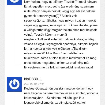
Nem tudom, hogy az előttem \"szólók\" közül hányan
láttak egyetlen meccset is (az eredmény szerintem
nulla)?Vagy hányan néztek végig egy edzést például
gyermek korosztályban(?)? Akinek volt
szerencséje,az láthatta, hogy milyen irdatlan munkát
végez egy gyerek, mire eljut az ifi korosztályba, pláne
a válogatottba!(Egy magyar focista ebbe már belehalt
volna). Tessék kérem a munkát
megbecsülni!Emlékeztetőül: Balczó András, a világ
valaha élt egyik legnagyobb sportolója, olimpiai bajnok
lett, a riporter a könnyeit erőltetve :\"Bandikám,
milyen érzés?\" Mire Balczó azt felelte:ha a
felkészülés során a tőled telhető maximumot és még
annál többet megtetted, akkor az eredmény már
lényegtelen,mert a lelkiismereteddel rendben vagy!
kisD
33911
2011.08.18. 17:48
Kedves Guuuszti, én pusztán arra gondoltam hogy
nem tragédia ha nem nyernek ezen a szinten, ebben a
korosztályban... Szerintem, miután igen is a
legnagyobb elismerés az olimpia ezért ott kell