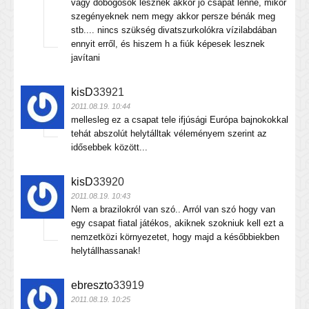
vagy dobogósok lesznek akkor jó csapat lenne, mikor
szegényeknek nem megy akkor persze bénák meg
stb.... nincs szükség divatszurkolókra vízilabdában
ennyit erről, és hiszem h a fiúk képesek lesznek
javítani
kisD
33921
2011.08.19. 10:44
mellesleg ez a csapat tele ifjúsági Európa bajnokokkal
tehát abszolút helytálltak véleményem szerint az
idősebbek között...
kisD
33920
2011.08.19. 10:43
Nem a brazilokról van szó.. Arról van szó hogy van
egy csapat fiatal játékos, akiknek szokniuk kell ezt a
nemzetközi környezetet, hogy majd a későbbiekben
helytállhassanak!
ebreszto
33919
2011.08.19. 10:25