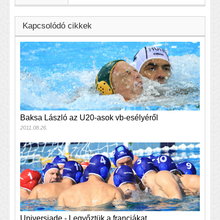
Kapcsolódó cikkek
Baksa László az U20-asok vb-esélyéről
2011.08.26.
Universiade - Legyőztük a franciákat