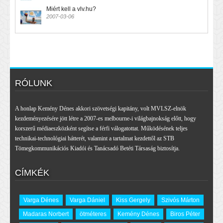
Miért kell a vlv.hu?
2007-03-06
RÓLUNK
A honlap Kemény Dénes akkori szövetségi kapitány, volt MVLSZ-elnök
kezdeményezésére jött létre a 2007-es melbourne-i világbajnokság előtt, hogy
korszerű médiaeszközként segítse a férfi válogatottat. Működésének teljes
technikai-technológiai hátterét, valamint a tartalmat kezdettől az STB
Tömegkommunikációs Kiadói és Tanácsadó Betéti Társaság biztosítja.
CÍMKÉK
Varga Dénes
Varga Dániel
Kiss Gergely
Szivós Márton
Madaras Norbert
ötméteres
Kemény Dénes
Biros Péter