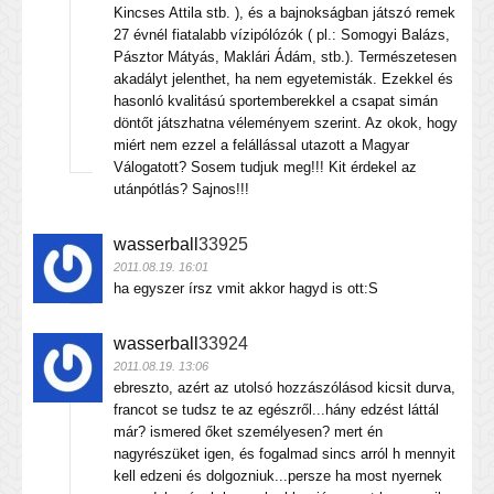
Kincses Attila stb. ), és a bajnokságban játszó remek
27 évnél fiatalabb vízipólózók ( pl.: Somogyi Balázs,
Pásztor Mátyás, Maklári Ádám, stb.). Természetesen
akadályt jelenthet, ha nem egyetemisták. Ezekkel és
hasonló kvalitású sportemberekkel a csapat simán
döntőt játszhatna véleményem szerint. Az okok, hogy
miért nem ezzel a felállással utazott a Magyar
Válogatott? Sosem tudjuk meg!!! Kit érdekel az
utánpótlás? Sajnos!!!
wasserball
33925
2011.08.19. 16:01
ha egyszer írsz vmit akkor hagyd is ott:S
wasserball
33924
2011.08.19. 13:06
ebreszto, azért az utolsó hozzászólásod kicsit durva,
francot se tudsz te az egészről...hány edzést láttál
már? ismered őket személyesen? mert én
nagyrészüket igen, és fogalmad sincs arról h mennyit
kell edzeni és dolgozniuk...persze ha most nyernek