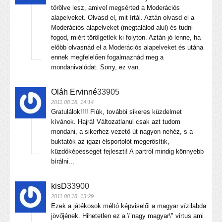
törölve lesz, amivel megsérted a Moderációs
alapelveket. Olvasd el, mit írtál. Aztán olvasd el a
Moderációs alapelveket (megtalálod alul) és tudni
fogod, miért törölgetlek ki folyton. Aztán jó lenne, ha
előbb olvasnád el a Moderációs alapelveket és utána
ennek megfelelően fogalmaznád meg a
mondanivalódat. Sorry, ez van.
Oláh Ervinné
33905
2011.08.18. 14:14
Gratulálok!!!! Fiúk, további sikeres küzdelmet
kívánok. Hajrá! Változatlanul csak azt tudom
mondani, a sikerhez vezető út nagyon nehéz, s a
buktatók az igazi élsportolót megerősítik,
küzdőképességét fejleszti! A partról mindig könnyebb
bírálni...
kisD
33900
2011.08.18. 13:29
Ezek a játékosok méltó képviselői a magyar vízilabda
jövőjének. Hihetetlen ez a \"nagy magyar\" virtus ami