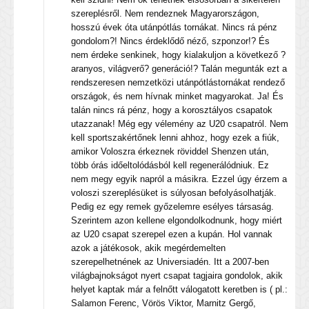
szereplésről. Nem rendeznek Magyarországon,
hosszú évek óta utánpótlás tornákat. Nincs rá pénz
gondolom?! Nincs érdeklődő néző, szponzor!? És
nem érdeke senkinek, hogy kialakuljon a következő ?
aranyos, világverő? generáció!? Talán megunták ezt a
rendszeresen nemzetközi utánpótlástornákat rendező
országok, és nem hívnak minket magyarokat. Ja! És
talán nincs rá pénz, hogy a korosztályos csapatok
utazzanak! Még egy vélemény az U20 csapatról. Nem
kell sportszakértőnek lenni ahhoz, hogy ezek a fiúk,
amikor Voloszra érkeznek röviddel Shenzen után,
több órás időeltolódásból kell regenerálódniuk. Ez
nem megy egyik napról a másikra. Ezzel úgy érzem a
voloszi szereplésüket is súlyosan befolyásolhatják.
Pedig ez egy remek győzelemre esélyes társaság.
Szerintem azon kellene elgondolkodnunk, hogy miért
az U20 csapat szerepel ezen a kupán. Hol vannak
azok a játékosok, akik megérdemelten
szerepelhetnének az Universiadén. Itt a 2007-ben
világbajnokságot nyert csapat tagjaira gondolok, akik
helyet kaptak már a felnőtt válogatott keretben is ( pl.:
Salamon Ferenc, Vörös Viktor, Marnitz Gergő,