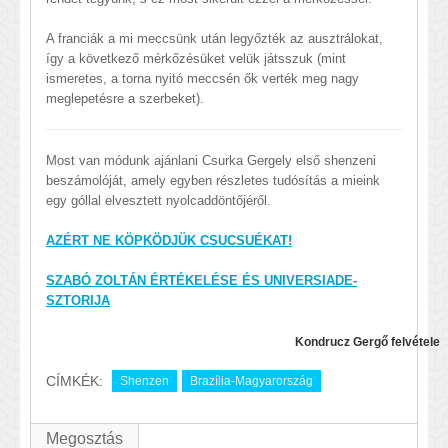
A franciák a mi meccsünk után legyőzték az ausztrálokat,
így a következő mérkőzésüket velük játsszuk (mint
ismeretes, a torna nyitó meccsén ők verték meg nagy
meglepetésre a szerbeket).
Most van módunk ajánlani Csurka Gergely első shenzeni
beszámolóját, amely egyben részletes tudósítás a mieink
egy góllal elvesztett nyolcaddöntőjéről.
AZÉRT NE KÖPKÖDJÜK CSUCSUÉKAT!
SZABÓ ZOLTÁN ÉRTÉKELÉSE ÉS UNIVERSIADE-
SZTORIJA
Kondrucz Gergő felvétele
CÍMKÉK:
Shenzen
Brazília-Magyarország
Megosztás