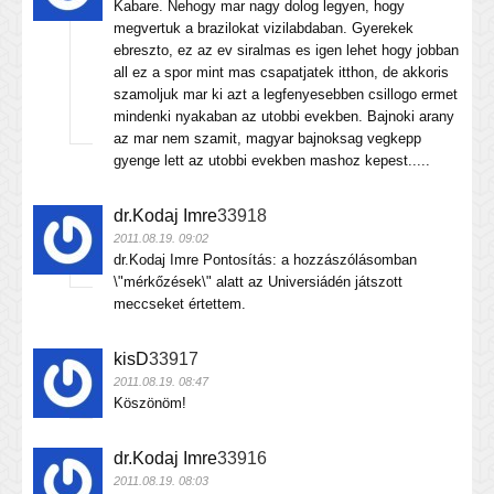
Kabare. Nehogy mar nagy dolog legyen, hogy
megvertuk a brazilokat vizilabdaban. Gyerekek
ebreszto, ez az ev siralmas es igen lehet hogy jobban
all ez a spor mint mas csapatjatek itthon, de akkoris
szamoljuk mar ki azt a legfenyesebben csillogo ermet
mindenki nyakaban az utobbi evekben. Bajnoki arany
az mar nem szamit, magyar bajnoksag vegkepp
gyenge lett az utobbi evekben mashoz kepest.....
dr.Kodaj Imre
33918
2011.08.19. 09:02
dr.Kodaj Imre Pontosítás: a hozzászólásomban
\"mérkőzések\" alatt az Universiádén játszott
meccseket értettem.
kisD
33917
2011.08.19. 08:47
Köszönöm!
dr.Kodaj Imre
33916
2011.08.19. 08:03