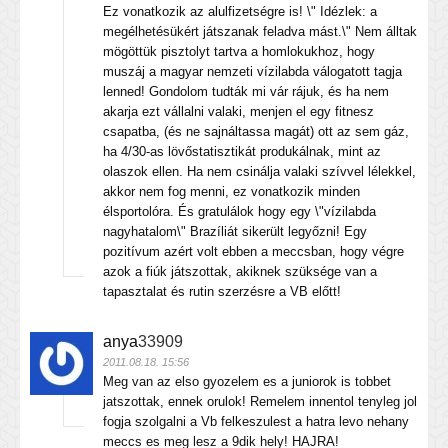
Ez vonatkozik az alulfizetségre is! \" Idézlek: a
megélhetésükért játszanak feladva mást.\" Nem álltak
mögöttük pisztolyt tartva a homlokukhoz, hogy
muszáj a magyar nemzeti vízilabda válogatott tagja
lenned! Gondolom tudták mi vár rájuk, és ha nem
akarja ezt vállalni valaki, menjen el egy fitnesz
csapatba, (és ne sajnáltassa magát) ott az sem gáz,
ha 4/30-as lövőstatisztikát produkálnak, mint az
olaszok ellen. Ha nem csinálja valaki szívvel lélekkel,
akkor nem fog menni, ez vonatkozik minden
élsportolóra. És gratulálok hogy egy \"vízilabda
nagyhatalom\" Brazíliát sikerült legyőzni! Egy
pozitívum azért volt ebben a meccsban, hogy végre
azok a fiúk játszottak, akiknek szüksége van a
tapasztalat és rutin szerzésre a VB előtt!
anya
33909
2011.08.18. 15:56
Meg van az elso gyozelem es a juniorok is tobbet
jatszottak, ennek orulok! Remelem innentol tenyleg jol
fogja szolgalni a Vb felkeszulest a hatra levo nehany
meccs es meg lesz a 9dik hely! HAJRA!