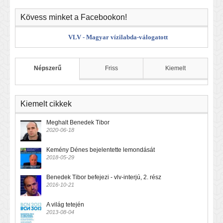
Kövess minket a Facebookon!
VLV - Magyar vízilabda-válogatott
Népszerű
Friss
Kiemelt
Kiemelt cikkek
Meghalt Benedek Tibor
2020-06-18
Kemény Dénes bejelentette lemondását
2018-05-29
Benedek Tibor befejezi - vlv-interjú, 2. rész
2016-10-21
A világ tetején
2013-08-04