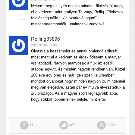
2011.08.18. 13:02
Nekem meg az ilyen mindig mindent fikázóktól megy
el a kedvem, mint amilyen Te vagy, Rollig. Főokosok,
felelősség nélkül, \"a szurkoló jogán\" -
mindentmegmondók, unalmasak vagytok!
Rolling
33896
2011.08.18. 12:49
Olvasva a beszámolót és annak ömlengő stílusát
most ment el a kedvem és érdeklődésem a magyar
vízilabdától. Nagyon aranyosak a fiúk az edzői
stábbal együtt, és minden nagyon rendben van. Közel
100 éve egy öreg és már igen szenilis úriember
mondott olyanokat hogy minden nagyon jó, mindennel
meg van elégedve, aztán pár év múlva elvesztettük a
2/3 országot. Az a magyar sport legnagyobb átka,
hogy sokkal többen élnek belőle, mint érte.
112k
465
3.92k