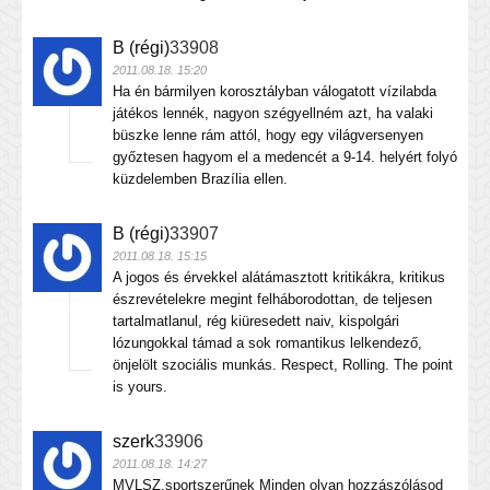
B (régi)
33908
2011.08.18. 15:20
Ha én bármilyen korosztályban válogatott vízilabda
játékos lennék, nagyon szégyellném azt, ha valaki
büszke lenne rám attól, hogy egy világversenyen
győztesen hagyom el a medencét a 9-14. helyért folyó
küzdelemben Brazília ellen.
B (régi)
33907
2011.08.18. 15:15
A jogos és érvekkel alátámasztott kritikákra, kritikus
észrevételekre megint felháborodottan, de teljesen
tartalmatlanul, rég kiüresedett naiv, kispolgári
lózungokkal támad a sok romantikus lelkendező,
önjelölt szociális munkás. Respect, Rolling. The point
is yours.
szerk
33906
2011.08.18. 14:27
MVLSZ.sportszerűnek Minden olyan hozzászólásod