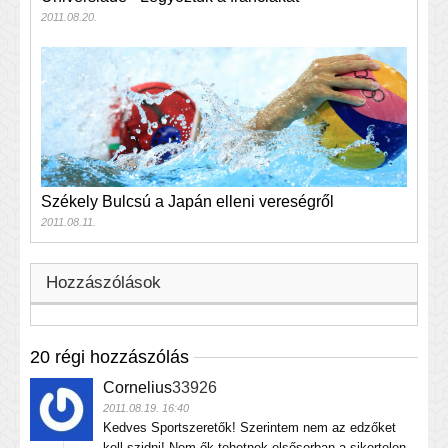
2011.08.20.
Székely Bulcsú a Japán elleni vereségről
2011.08.11.
Hozzászólások
20 régi hozzászólás
Cornelius
33926
2011.08.19. 16:40
Kedves Sportszeretők! Szerintem nem az edzőket
kell szidni! Nem ők tehetnek elsősorban a sikertelen