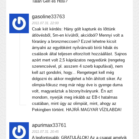
Talán Geri és Hosi?
gasoline
33763
2011.07.31. 22:00
Csak két kérdés: Hány gólt kaptunk és lőttünk
átlövésből, 5m-en kívülről, akcióból? Mennyi volt a
fórarány a bronzmeccsen? Ezzel lehetne kicsit
árnyalni az egyébként nyilvánvaló bírói hibák és
csalások által teljesen eltorzított hozzáállást. Sajnos
azért mert volt 2,5 káprázatos negyedünk (rengeteg
szerencsével, pl. asszem 4 szerb kapufával), nem
kell azt gondolni, hogy... Rengeteget kell még
dolgozni és akkor meglehet a hőn áhított siker. Az
olimpia-fókusz meg már négy éve is gyenge duma
volt, magyaráztuk a bizonyítványunk. Én azt
mondom, nyerjük meg inkább az EB-t hatalmas
csatában, mint úgy az olimpiát, mint, ahogy az
Pekingben történt. HAJRÁ MAGYAR VÍZILABDA!
apurimax
33761
2011.07.31. 20:45
A legfontosabb: GRATULÁLOK! Az a csapat amelyik