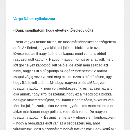
Varga Dániel nyilatkozata
- Dani, mondhatom, hogy elvettek tőled egy gólt?
- Nem vagyok benne biztos, de most már többekkel beszélgettem
erről. Az történt, hogy a kiállított játékos blokkolta le azt a
lövésemet, amit nagyjából üres kapura ment volna, s ebből
ráadásul gólt kaptunk. Nagyon-nagyon fontos pillanat volt, mert
lőtt gól helyett kapott gól lett belőle, de azért nem szabad azt
hinni, hogy ez itt a súlypontja az egész történetnek. A horvát
csapat végig vezetve vert meg minket ezen a mérkőzésen, úgy,
hogy 5:1 is volt talán… Mindegy, nagyon elhúztak! Nagyon
rosszul játszottunk, nem volt védekezésünk, és hát azért ez a fő
oka annak, hogy arról beszélünk, hogy ez a meccs ott a blokkal,
ha ugye ötméterest fújnak, és Dobud kipontozódik, akkor mi van.
Mert ha jól játszunk, akkor ez nem egy érdekes momentum, mert
akkor már három-négy góllal is vezettünk volna. De nagyon
rosszul játszottunk. És amit nem értek – elmesélem kontrasztként
-, hogy a bemutatás előtt van az a szobaszerűség, ahol
várakozunk. Most a tizenhárom horvát játékos közül egy-kettő állt,