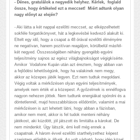
- Dénes, gratulálok a negyedik helyhez. Kérlek, foglald
össze, hogy értékeled ezt a meccset! Miért adtunk olyan
nagy előnyt az elején?
- Aki látta a két nappal ezelőtti meccset, az elképzelhetett
sokféle forgatókönyvet, hát a legkevésbé kedvező alakult ki.
Eltelt egy idő, hogy a csapat a 48 órával ezelőtti élményére
ne negatívan, hanem pozitívan reagáljon, körülbelül másfél-
két negyed. Összességében néhány gyengébb egyéni
teljesítmény sajnos az egész világbajnokságot végigkísérte.
Amikor Vodafone Kupán után azt éreztem, hogy abban van
a fejlődési lehetőségünk, hogy ha valakinek nem megy,
akkor az közepes játék legyen. Ezt nem tudtuk megoldani.
Végig voltak a mérkőzésen olyan egyéni teljesítmények,
amelyek nem érték el a közepest. A győzelmek is ennélfogva
nagyon nehezen jöttek. Nem tudtunk energiákat spórolni és a
döntetlennél, majd hosszabbításos elődöntőn, valamint a mai
mérkőzésen is azt lehetett látni, hogy abban a fázisban,
amikor nem ment, akkor is fel tudok menteni néhány
játékost, aki küzdött, jól játszott és limitálta a károkat. De
nem mindenkit. Úgy látszik, érni kell még ennek a
csapatnak. A három évvel ezelőtti starthelyzethez képest
szerintem előrébb is állunk. Az volt várható, hogy idén közel