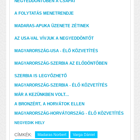
NEGYEDDÖNTŐBEN A CSAPAT
A FOLYTATÁS MENETRENDJE
MADARAS-APUKA ÜZENETE ZÉTINEK
AZ USA-VAL VÍVJUK A NEGYEDDÖNTŐT
MAGYARORSZÁG-USA - ÉLŐ KÖZVETÍTÉS
MAGYARORSZÁG-SZERBIA AZ ELŐDÖNTŐBEN
SZERBIA IS LEGYŐZHETŐ
MAGYARORSZÁG-SZERBIA - ÉLŐ KÖZVETÍTÉS
MÁR A KEZÜNKBEN VOLT...
A BRONZÉRT, A HORVÁTOK ELLEN
MAGYARORSZÁG-HORVÁTORSZÁG - ÉLŐ KÖZVETÍTÉS
NEGYEDIK HELY
CÍMKÉK:
Madaras Norbert
Varga Dániel