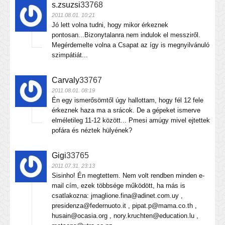
s.zsuzsi
33768
2011.08.01. 10:21
Jó lett volna tudni, hogy mikor érkeznek
pontosan...Bizonytalanra nem indulok el messziről.
Megérdemelte volna a Csapat az így is megnyilvánuló
szimpátiát...
Carvaly
33767
2011.08.01. 08:19
Én egy ismerősömtől úgy hallottam, hogy fél 12 fele
érkeznek haza ma a srácok. De a gépeket ismerve
elméletileg 11-12 között... Pmesi amúgy mivel ejtettek
pofára és néztek hülyének?
Gigi
33765
2011.07.31. 23:13
Sisinho! Én megtettem. Nem volt rendben minden e-
mail cím, ezek többsége működött, ha más is
csatlakozna: jmaglione.fina@adinet.com.uy ,
presidenza@federnuoto.it , pipat.p@mama.co.th ,
husain@ocasia.org , nory.kruchten@education.lu ,