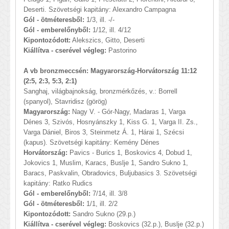
Deserti. Szövetségi kapitány: Alexandro Campagna
Gól - ötméteresből:
1/3, ill. -/-
Gól - emberelőnyből:
1/12, ill. 4/12
Kipontozódott:
Alekszics, Gitto, Deserti
Kiállítva - cserével végleg:
Pastorino
A vb bronzmeccsén: Magyarország-Horvátország 11:12
(2:5, 2:3, 5:3, 2:1)
Sanghaj, világbajnokság, bronzmérkőzés, v.: Borrell
(spanyol), Stavridisz (görög)
Magyarország:
Nagy V. - Gór-Nagy, Madaras 1, Varga
Dénes 3, Szivós, Hosnyánszky 1, Kiss G. 1, Varga II. Zs.,
Varga Dániel, Biros 3, Steinmetz Á. 1, Hárai 1, Szécsi
(kapus). Szövetségi kapitány: Kemény Dénes
Horvátország:
Pavics - Burics 1, Boskovics 4, Dobud 1,
Jokovics 1, Muslim, Karacs, Buslje 1, Sandro Sukno 1,
Baracs, Paskvalin, Obradovics, Buljubasics 3. Szövetségi
kapitány: Ratko Rudics
Gól - emberelőnyből:
7/14, ill. 3/8
Gól - ötméteresből:
1/1, ill. 2/2
Kipontozódott:
Sandro Sukno (29.p.)
Kiállítva - cserével végleg:
Boskovics (32.p.), Buslje (32.p.)