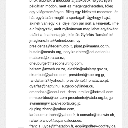
bírók eldöntik a meccset a játékosok helyett ilyen
példátlan módon, mert ez megengedhetetlen, főleg
egy világeseményen, főleg egy kiélezett meccsen..és
hát egyáltalán megöli a sportágat! Úgyhogy hajrá,
akinek van egy kis ideje írjon pár sort a Fina-nak, íme
a címjegyzék, amit nyilvánosan meg lehet egyébként
találni a fina honlapján, köztük Gyárfás Tamásé is!
jmaglione.fina@adinet.com, uy
presidenza@federnuoto.it, pipat.p@mama.co.th,
husain@ocasia.org, nory.kruchten@education.lu,
matsons@xtra.co.nz,
dneuburger@tseconsulting.com,
helsam@mweb.co.za, aleshin@ministry.gov.ru,
ekumbub@yahoo.com, president@koe.org.gr,
faridallam2@yahoo.fr, presidente@fpnatacao.pt,
gyarfas@naptv.hu, eugepolo@inder.cu,
omendoza@coqui.net, denni_smiller@hotmail.com,
mmsportdoc@aol.com presidente@cbda.org.br, jpn-
swimming@japan-sports.org.jp,
qiuping.zhang@yahoo.com,
larfaouimustapha@yahoo.fr, b.consolo@bluewin.ch,
rafael.blanco@aopandalucia.es,
francis.luyce@ffnatation.fr, ecg@godfrey-godfrey.ca