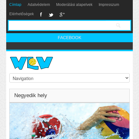
Címlap
Adatvédelem
Moderálási alapelvek
Impresszum
Elérhetőségek
FACEBOOK
Negyedik hely