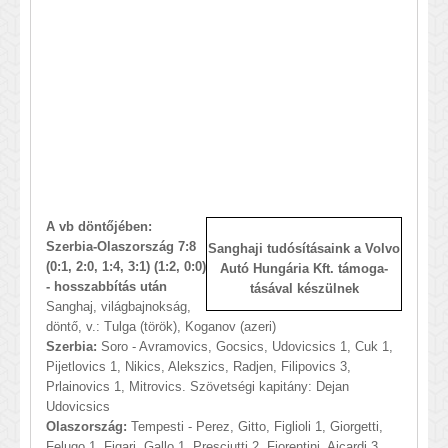
A vb döntőjében:
Szerbia-Olaszország 7:8
Sanghaji tudósításaink a Volvo
(0:1, 2:0, 1:4, 3:1) (1:2, 0:0)
Autó Hungária Kft. támoga-
- hosszabbítás után
tá
sával készülnek
Sanghaj, világbajnokság,
döntő, v.: Tulga (török), Koganov (azeri)
Szerbia:
Soro - Avramovics, Gocsics, Udovicsics 1, Cuk 1,
Pijetlovics 1, Nikics, Alekszics, Radjen, Filipovics 3,
Prlainovics 1, Mitrovics. Szövetségi kapitány: Dejan
Udovicsics
Olaszország:
Tempesti - Perez, Gitto, Figlioli 1, Giorgetti,
Felugo 1, Figari, Gallo 1, Presciutti 2, Fiorentini, Aicardi 3,