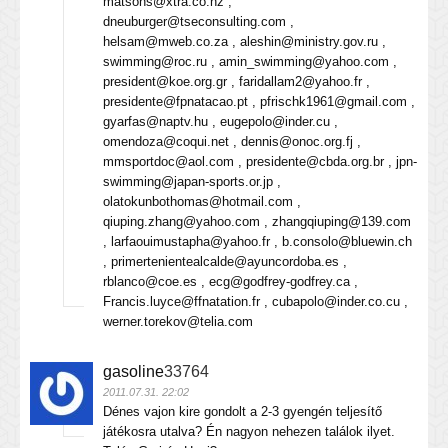
matsons@xtra.co.nz ,
dneuburger@tseconsulting.com ,
helsam@mweb.co.za , aleshin@ministry.gov.ru ,
swimming@roc.ru , amin_swimming@yahoo.com ,
president@koe.org.gr , faridallam2@yahoo.fr ,
presidente@fpnatacao.pt , pfrischk1961@gmail.com ,
gyarfas@naptv.hu , eugepolo@inder.cu ,
omendoza@coqui.net , dennis@onoc.org.fj ,
mmsportdoc@aol.com , presidente@cbda.org.br , jpn-
swimming@japan-sports.or.jp ,
olatokunbothomas@hotmail.com ,
qiuping.zhang@yahoo.com , zhangqiuping@139.com
, larfaouimustapha@yahoo.fr , b.consolo@bluewin.ch
, primertenientealcalde@ayuncordoba.es ,
rblanco@coe.es , ecg@godfrey-godfrey.ca ,
Francis.luyce@ffnatation.fr , cubapolo@inder.co.cu ,
werner.torekov@telia.com
gasoline
33764
2011.07.31. 22:02
Dénes vajon kire gondolt a 2-3 gyengén teljesítő
játékosra utalva? Én nagyon nehezen találok ilyet.