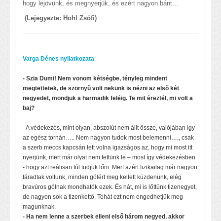
hogy lejövünk, és megnyerjük, és ezért nagyon bánt…
(Lejegyezte: Hohl Zsófi)
Varga Dénes nyilatkozata
- Szia Dumi! Nem vonom kétségbe, tényleg mindent
megtettetek, de szörnyű volt nekünk is nézni az első két
negyedet, mondjuk a harmadik feléig. Te mit éreztél, mi volt a
baj?
- A védekezés, mint olyan, abszolút nem állt össze, valójában így
az egész tornán….. Nem nagyon tudok most belemenni…., csak
a szerb meccs kapcsán lett volna igazságos az, hogy mi most itt
nyerjünk, mert már olyat nem tettünk le – most így védekezésben
- hogy azt reálisan túl tudjuk lőni. Mert azért fizikailag már nagyon
fáradtak voltunk, minden gólért meg kellett küzdenünk, elég
bravúros gólnak mondhatók ezek. És hát, mi is lőttünk tizenegyet,
de nagyon sok a tizenkettő. Tehát ezt nem engedhetjük meg
magunknak.
- Ha nem lenne a szerbek elleni első három negyed, akkor