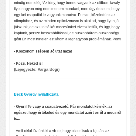
mindig nem elég! Az tény, hogy benne vagyunk az elitben, tavaly
ilyet nagyon még nem mertem mondani, mert úgy éreztem, hogy
egy-két csapattól le vagyunk maradva. Persze, közeledünk az
olimpiához, és az minden optimizmusra is okot ad, hogy ilyen jól
játszunk, de az utolsó két meccsünket elveszítettük, és úgy, hogy
kaptunk, persze hosszabbítással, de huszonhárom-huszonnégy
gólt! Én most hirtelen ezt látom a legnagyobb problémának. Pont!
- Köszönöm szépen! Jó utat haza!
- Köszi, Neked is!
(Lejegyezte: Varga Bogi)
Beck György nyilatkozata
- Gyuri! Te vagy a csapatvezető. Pár mondatot kérnék, az
egészet hogy értékeled és egy mondatot azért erről a mecsről
is...
- Amit célul tűztünk ki a vb-re, hogy biztosítsuk a kijutást az