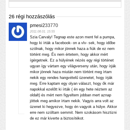
26 régi hozzászólás
pmesi2
33770
2011.08.01. 15:55
Szia Carvaly! Tegnap este azon ment fel a pumpa,
hogy ki írták a facebook- on a vlv- sek, hogy időbe
szólnak, hogy mikor jönnek haza a fiúk de ez nem
történt meg. És nem értetem, hogy akkor mért
ígérgetnek. Ez a hülyének nézés egy régi történet
ugyan így vártam egy világverseny után, hogy írják
mikor jönnek haza miután nem történt meg írtam
nekik egy rendes hangvételű üzenetet, hogy írják
meg. Erre kaptam egy olyan választ, hogy ők már
napokkal ezelőtt ki írták ( én egy hete néztem az
oldalt) és mért nem figyeltem jobban mert aznap
jöttek meg amikor írtam nekik. Vagyis arra volt az
üzenet ki hegyezve, hogy én vagyok a hülye. Akkor
erre nem szóltam semmit. Nem szokásom hisztizni
de ez már kiverte a biztosítékot.