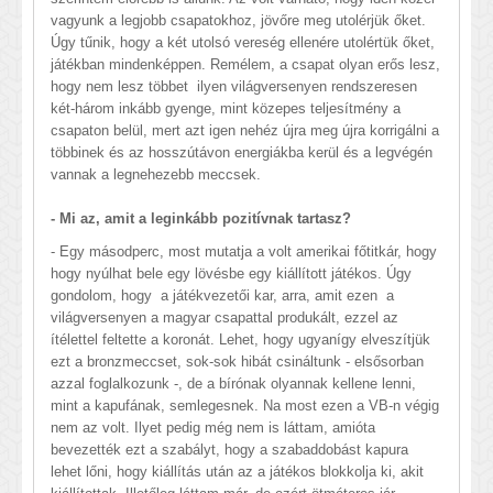
vagyunk a legjobb csapatokhoz, jövőre meg utolérjük őket.
Úgy tűnik, hogy a két utolsó vereség ellenére utolértük őket,
játékban mindenképpen. Remélem, a csapat olyan erős lesz,
hogy nem lesz többet ilyen világversenyen rendszeresen
két-három inkább gyenge, mint közepes teljesítmény a
csapaton belül, mert azt igen nehéz újra meg újra korrigálni a
többinek és az hosszútávon energiákba kerül és a legvégén
vannak a legnehezebb meccsek.
- Mi az, amit a leginkább pozitívnak tartasz?
- Egy másodperc, most mutatja a volt amerikai főtitkár, hogy
hogy nyúlhat bele egy lövésbe egy kiállított játékos. Úgy
gondolom, hogy a játékvezetői kar, arra, amit ezen a
világversenyen a magyar csapattal produkált, ezzel az
ítélettel feltette a koronát. Lehet, hogy ugyanígy elveszítjük
ezt a bronzmeccset, sok-sok hibát csináltunk - elsősorban
azzal foglalkozunk -, de a bírónak olyannak kellene lenni,
mint a kapufának, semlegesnek. Na most ezen a VB-n végig
nem az volt. Ilyet pedig még nem is láttam, amióta
bevezették ezt a szabályt, hogy a szabaddobást kapura
lehet lőni, hogy kiállítás után az a játékos blokkolja ki, akit