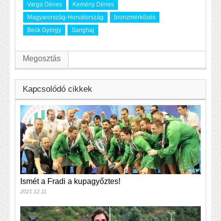
Varga Dénes
Kemény Dénes
Magyarország-Horvátország
bronzmérkőzés
Beck György
Sanghaj
Megosztás
Kapcsolódó cikkek
Ismét a Fradi a kupagyőztes!
2021.12.11.