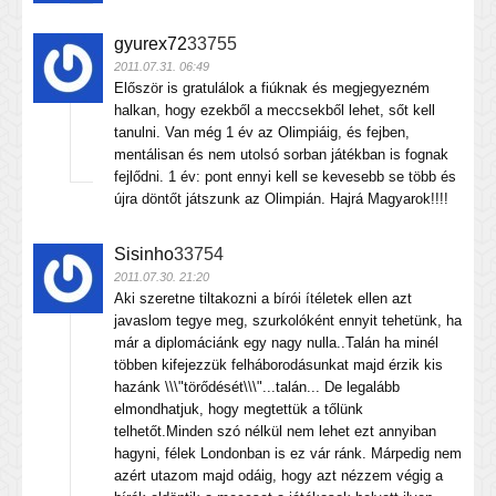
gyurex72
33755
2011.07.31. 06:49
Először is gratulálok a fiúknak és megjegyezném
halkan, hogy ezekből a meccsekből lehet, sőt kell
tanulni. Van még 1 év az Olimpiáig, és fejben,
mentálisan és nem utolsó sorban játékban is fognak
fejlődni. 1 év: pont ennyi kell se kevesebb se több és
újra döntőt játszunk az Olimpián. Hajrá Magyarok!!!!
Sisinho
33754
2011.07.30. 21:20
Aki szeretne tiltakozni a bírói ítéletek ellen azt
javaslom tegye meg, szurkolóként ennyit tehetünk, ha
már a diplomáciánk egy nagy nulla..Talán ha minél
többen kifejezzük felháborodásunkat majd érzik kis
hazánk \\\"törődését\\\"...talán... De legalább
elmondhatjuk, hogy megtettük a tőlünk
telhetőt.Minden szó nélkül nem lehet ezt annyiban
hagyni, félek Londonban is ez vár ránk. Márpedig nem
azért utazom majd odáig, hogy azt nézzem végig a