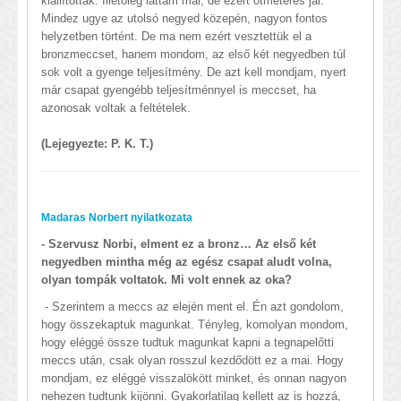
kiállítottak. Illetőleg láttam már, de ezért ötméteres jár.
Mindez ugye az utolsó negyed közepén, nagyon fontos
helyzetben történt. De ma nem ezért vesztettük el a
bronzmeccset, hanem mondom, az első két negyedben túl
sok volt a gyenge teljesítmény. De azt kell mondjam, nyert
már csapat gyengébb teljesítménnyel is meccset, ha
azonosak voltak a feltételek.
(Lejegyezte: P. K. T.)
Madaras Norbert nyilatkozata
- Szervusz Norbi, elment ez a bronz… Az első két
negyedben mintha még az egész csapat aludt volna,
olyan tompák voltatok. Mi volt ennek az oka?
- Szerintem a meccs az elején ment el. Én azt gondolom,
hogy összekaptuk magunkat. Tényleg, komolyan mondom,
hogy eléggé össze tudtuk magunkat kapni a tegnapelőtti
meccs után, csak olyan rosszul kezdődött ez a mai. Hogy
mondjam, ez eléggé visszalökött minket, és onnan nagyon
nehezen tudtunk kijönni. Gyakorlatilag kellett az is hozzá,