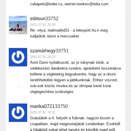
cubapolo@inder.cu, werner.torekov@telia.com
editsun
33752
2011.07.30. 20:38
Re: vitya, realmadrid31 - a telesport.hu-n meg
tudjáőtok nézni a meccseket
szamárhegy
33751
2011.07.30. 20:23
Amit Dumi nyilatkozott, az jó iránynak tűnik, a
védekezést darabokra szedve, apránként összerakva
kellene a végletekig begyakorolni, hogy ez a része
rendíthetetlen legyen a játékunknak. Ehhez viszont,
sok-sok közös munka és az olimpiai keret korai
véglegesítése szükséges.
marika0721
33750
2011.07.30. 19:31
Gratulálok a 4. helyért a fiúknak, nagyon bízom a
csapatban, majd megmutatjátok Londonban. Ezekből
a hibákból sokat lehet tanulni és később majd erőt