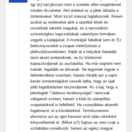
így (is) tud játszani mint a szerbek ellen megérdemel
minden dícséretet. Akit érdekel ez a játék láthatta a
történéseket. Most kicsit mással foglalkoznék. Kérem
azokat az embereket akik a sportból élnek és
vezetőnek tekintik magukat, és a nemzetközi
szövetséghez kapcsolódnak valamilyen formában
vegyék a kalapjukat. A munkájuk fabatkát sem ér. Ez
bebizonyosodott a csapat mérkőzésein a
játékv(el)vezetésben. Adják át a helyüket fiatalabb
tenni akaró embereknek, ne tíz körömmel
kapaszkodjanak az asztalukba. Ha már segíteni nem
tudnak, legalább ne ártsanak. Ne legyenek irigyek a
feltörekvőkkel szemben, hanem inkább azt a vajmi
kevés ismeretségüket vessék latba, hogy az újak
jobb fogadtatásban részesüljenek. Az a baj, hogy a
jelenlegiek \"áldásos tevékenysége\" nemcsak
válogatott szinten, hanem a klub és utánpótlás
csapatainknál is fellelhető. Ha csúnyábban akarnék
fogalmazni: el a kövületekkel. Természetesen
elismerve azt az igen keveset amit talán sikerként
könyvelhetnek el. (Miket is?) Sajnos ez nem csak a
vizilabdára vonatkozik, hanem az egész magyar