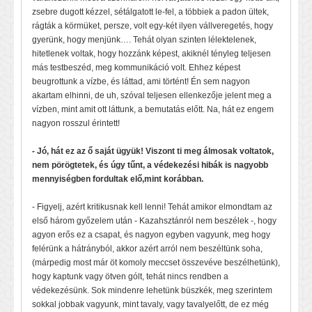
zsebre dugott kézzel, sétálgatott le-fel, a többiek a padon ültek,
rágták a körmüket, persze, volt egy-két ilyen vállveregetés, hogy
gyerünk, hogy menjünk…. Tehát olyan szinten lélektelenek,
hitetlenek voltak, hogy hozzánk képest, akiknél tényleg teljesen
más testbeszéd, meg kommunikáció volt. Ehhez képest
beugrottunk a vízbe, és láttad, ami történt! Én sem nagyon
akartam elhinni, de uh, szóval teljesen ellenkezője jelent meg a
vízben, mint amit ott láttunk, a bemutatás előtt. Na, hát ez engem
nagyon rosszul érintett!
- Jó, hát ez az ő saját ügyük! Viszont ti meg álmosak voltatok,
nem pörögtetek, és úgy tűnt, a védekezési hibák is nagyobb
mennyiségben fordultak elő,mint korábban.
- Figyelj, azért kritikusnak kell lenni! Tehát amikor elmondtam az
első három győzelem után - Kazahsztánról nem beszélek -, hogy
agyon erős ez a csapat, és nagyon egyben vagyunk, meg hogy
felérünk a hátrányból, akkor azért arról nem beszéltünk soha,
(márpedig most már öt komoly meccset összevéve beszélhetünk),
hogy kaptunk vagy ötven gólt, tehát nincs rendben a
védekezésünk. Sok mindenre lehetünk büszkék, meg szerintem
sokkal jobbak vagyunk, mint tavaly, vagy tavalyelőtt, de ez még