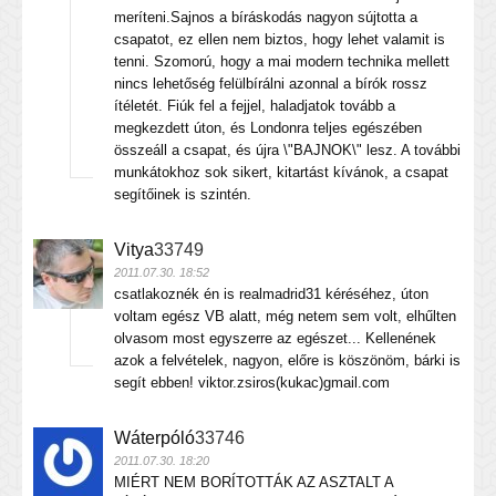
meríteni.Sajnos a bíráskodás nagyon sújtotta a
csapatot, ez ellen nem biztos, hogy lehet valamit is
tenni. Szomorú, hogy a mai modern technika mellett
nincs lehetőség felülbírálni azonnal a bírók rossz
ítéletét. Fiúk fel a fejjel, haladjatok tovább a
megkezdett úton, és Londonra teljes egészében
összeáll a csapat, és újra \"BAJNOK\" lesz. A további
munkátokhoz sok sikert, kitartást kívánok, a csapat
segítőinek is szintén.
Vitya
33749
2011.07.30. 18:52
csatlakoznék én is realmadrid31 kéréséhez, úton
voltam egész VB alatt, még netem sem volt, elhűlten
olvasom most egyszerre az egészet... Kellenének
azok a felvételek, nagyon, előre is köszönöm, bárki is
segít ebben! viktor.zsiros(kukac)gmail.com
Wáterpóló
33746
2011.07.30. 18:20
MIÉRT NEM BORÍTOTTÁK AZ ASZTALT A