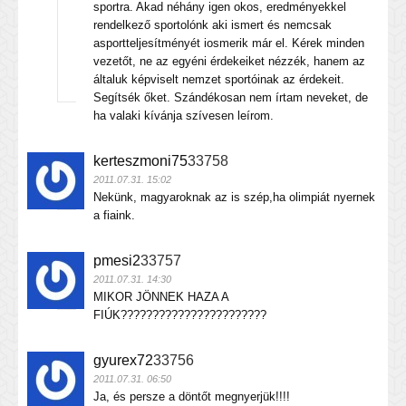
sportra. Akad néhány igen okos, eredményekkel
rendelkező sportolónk aki ismert és nemcsak
asportteljesítményét iosmerik már el. Kérek minden
vezetőt, ne az egyéni érdekeiket nézzék, hanem az
általuk képviselt nemzet sportóinak az érdekeit.
Segítsék őket. Szándékosan nem írtam neveket, de
ha valaki kívánja szívesen leírom.
kerteszmoni75
33758
2011.07.31. 15:02
Nekünk, magyaroknak az is szép,ha olimpiát nyernek
a fiaink.
pmesi2
33757
2011.07.31. 14:30
MIKOR JÖNNEK HAZA A
FIÚK???????????????????????
gyurex72
33756
2011.07.31. 06:50
Ja, és persze a döntőt megnyerjük!!!!