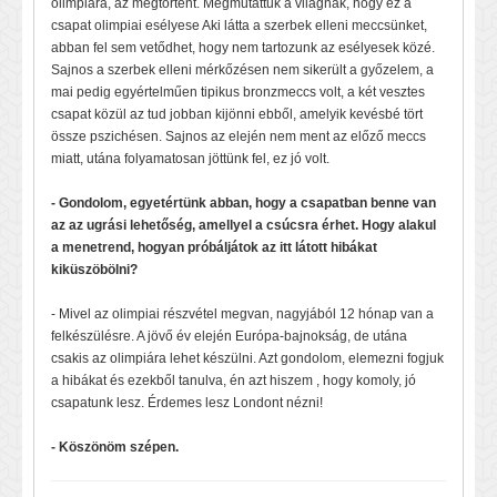
olimpiára, az megtörtént. Megmutattuk a világnak, hogy ez a
csapat olimpiai esélyese Aki látta a szerbek elleni meccsünket,
abban fel sem vetődhet, hogy nem tartozunk az esélyesek közé.
Sajnos a szerbek elleni mérkőzésen nem sikerült a győzelem, a
mai pedig egyértelműen tipikus bronzmeccs volt, a két vesztes
csapat közül az tud jobban kijönni ebből, amelyik kevésbé tört
össze pszichésen. Sajnos az elején nem ment az előző meccs
miatt, utána folyamatosan jöttünk fel, ez jó volt.
- Gondolom, egyetértünk abban, hogy a csapatban benne van
az az ugrási lehetőség, amellyel a csúcsra érhet. Hogy alakul
a menetrend, hogyan próbáljátok az itt látott hibákat
kiküszöbölni?
- Mivel az olimpiai részvétel megvan, nagyjából 12 hónap van a
felkészülésre. A jövő év elején Európa-bajnokság, de utána
csakis az olimpiára lehet készülni. Azt gondolom, elemezni fogjuk
a hibákat és ezekből tanulva, én azt hiszem , hogy komoly, jó
csapatunk lesz. Érdemes lesz Londont nézni!
- Köszönöm szépen.