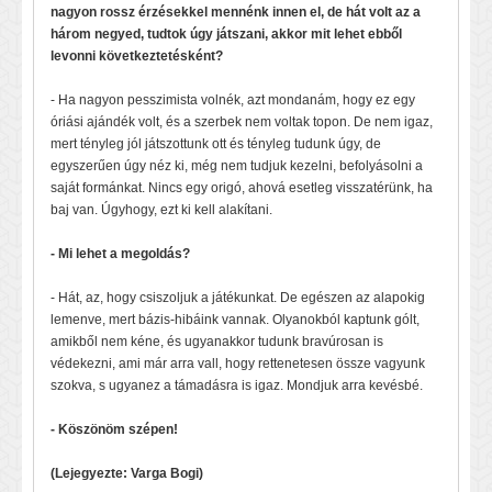
nagyon rossz érzésekkel mennénk innen el, de hát volt az a
három negyed, tudtok úgy játszani, akkor mit lehet ebből
levonni következtetésként?
- Ha nagyon pesszimista volnék, azt mondanám, hogy ez egy
óriási ajándék volt, és a szerbek nem voltak topon. De nem igaz,
mert tényleg jól játszottunk ott és tényleg tudunk úgy, de
egyszerűen úgy néz ki, még nem tudjuk kezelni, befolyásolni a
saját formánkat. Nincs egy origó, ahová esetleg visszatérünk, ha
baj van. Úgyhogy, ezt ki kell alakítani.
- Mi lehet a megoldás?
- Hát, az, hogy csiszoljuk a játékunkat. De egészen az alapokig
lemenve, mert bázis-hibáink vannak. Olyanokból kaptunk gólt,
amikből nem kéne, és ugyanakkor tudunk bravúrosan is
védekezni, ami már arra vall, hogy rettenetesen össze vagyunk
szokva, s ugyanez a támadásra is igaz. Mondjuk arra kevésbé.
- Köszönöm szépen!
(Lejegyezte: Varga Bogi)