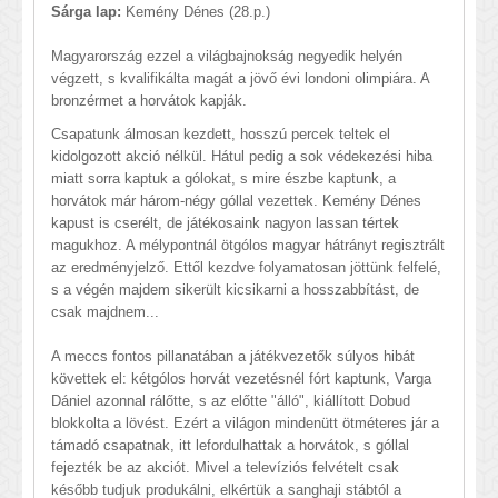
Sárga lap:
Kemény Dénes (28.p.)
Magyarország ezzel a világbajnokság negyedik helyén
végzett, s kvalifikálta magát a jövő évi londoni olimpiára. A
bronzérmet a horvátok kapják.
Csapatunk álmosan kezdett, hosszú percek teltek el
kidolgozott akció nélkül. Hátul pedig a sok védekezési hiba
miatt sorra kaptuk a gólokat, s mire észbe kaptunk, a
horvátok már három-négy góllal vezettek. Kemény Dénes
kapust is cserélt, de játékosaink nagyon lassan tértek
magukhoz. A mélypontnál ötgólos magyar hátrányt regisztrált
az eredményjelző. Ettől kezdve folyamatosan jöttünk felfelé,
s a végén majdem sikerült kicsikarni a hosszabbítást, de
csak majdnem...
A meccs fontos pillanatában a játékvezetők súlyos hibát
követtek el: kétgólos horvát vezetésnél fórt kaptunk, Varga
Dániel azonnal rálőtte, s az előtte "álló", kiállított Dobud
blokkolta a lövést. Ezért a világon mindenütt ötméteres jár a
támadó csapatnak, itt lefordulhattak a horvátok, s góllal
fejezték be az akciót. Mivel a televíziós felvételt csak
később tudjuk produkálni, elkértük a sanghaji stábtól a