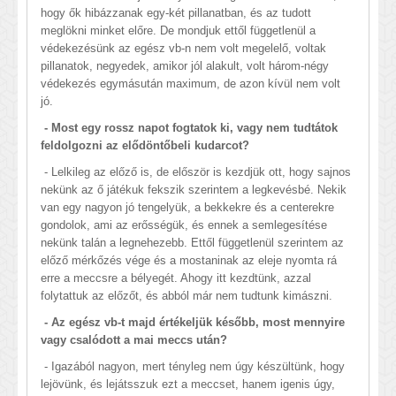
hogy ők hibázzanak egy-két pillanatban, és az tudott
meglökni minket előre. De mondjuk ettől függetlenül a
védekezésünk az egész vb-n nem volt megelelő, voltak
pillanatok, negyedek, amikor jól alakult, volt három-négy
védekezés egymásután maximum, de azon kívül nem volt
jó.
- Most egy rossz napot fogtatok ki, vagy nem tudtátok
feldolgozni az elődöntőbeli kudarcot?
- Lelkileg az előző is, de először is kezdjük ott, hogy sajnos
nekünk az ő játékuk fekszik szerintem a legkevésbé. Nekik
van egy nagyon jó tengelyük, a bekkekre és a centerekre
gondolok, ami az erősségük, és ennek a semlegesítése
nekünk talán a legnehezebb. Ettől függetlenül szerintem az
előző mérkőzés vége és a mostaninak az eleje nyomta rá
erre a meccsre a bélyegét. Ahogy itt kezdtünk, azzal
folytattuk az előzőt, és abból már nem tudtunk kimászni.
- Az egész vb-t majd értékeljük később, most mennyire
vagy csalódott a mai meccs után?
- Igazából nagyon, mert tényleg nem úgy készültünk, hogy
lejövünk, és lejátsszuk ezt a meccset, hanem igenis úgy,