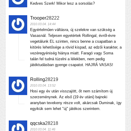
Kedves Szerk! Mikor lesz a sorsolás?
Trooper
28222
2010.03.04. 14:44
Egyértelműen váltásra, új szelekre van szükség a
Vasasnál. Teljesen egyetértek Rollingal, évről-évre
vegetálunk EL szinten, nincs benne a csapatban a
kitörés lehetősége a rövid kispad, az edzői karakter, a
vezéregyéniség hiánya miatt. Faragó vagy Soma
talán fel tudná tüzelni a lélekben, nem pedig
játéktudásban gyenge csapatot. HAJRÁ VASAS!
Rolling
28219
2010.03.04. 13:52
Hosi egy év után visszajött, őt nem számítom új
szerzeménynek. Az első (19 év utáni) bajnoki
aranyban tevekeny része volt, akárcsak Duminak, így
egyikük sem lehet "új" játékos szerintem.
qqcska
28218
2010.03.04. 11:46