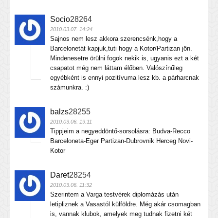
Socio
28264
2010.03.07. 14:24
Sajnos nem lesz akkora szerencsénk,hogy a
Barcelonetát kapjuk,tuti hogy a Kotor/Partizan jön.
Mindenesetre örülni fogok nekik is, ugyanis ezt a két
csapatot még nem láttam élőben. Valószínűleg
egyébként is ennyi pozitívuma lesz kb. a párharcnak
számunkra. :)
balzs
28255
2010.03.06. 19:11
Tippjeim a negyeddöntő-sorsolásra: Budva-Recco
Barceloneta-Eger Partizan-Dubrovnik Herceg Novi-
Kotor
Daret
28254
2010.03.06. 11:32
Szerintem a Varga testvérek diplomázás után
letipliznek a Vasastól külföldre. Még akár csomagban
is, vannak klubok, amelyek meg tudnak fizetni két