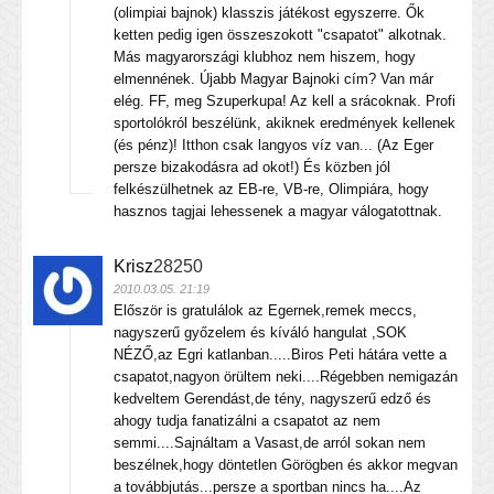
(olimpiai bajnok) klasszis játékost egyszerre. Ők
ketten pedig igen összeszokott "csapatot" alkotnak.
Más magyarországi klubhoz nem hiszem, hogy
elmennének. Újabb Magyar Bajnoki cím? Van már
elég. FF, meg Szuperkupa! Az kell a srácoknak. Profi
sportolókról beszélünk, akiknek eredmények kellenek
(és pénz)! Itthon csak langyos víz van... (Az Eger
persze bizakodásra ad okot!) És közben jól
felkészülhetnek az EB-re, VB-re, Olimpiára, hogy
hasznos tagjai lehessenek a magyar válogatottnak.
Krisz
28250
2010.03.05. 21:19
Először is gratulálok az Egernek,remek meccs,
nagyszerű győzelem és kíváló hangulat ,SOK
NÉZŐ,az Egri katlanban.....Biros Peti hátára vette a
csapatot,nagyon örültem neki....Régebben nemigazán
kedveltem Gerendást,de tény, nagyszerű edző és
ahogy tudja fanatizálni a csapatot az nem
semmi....Sajnáltam a Vasast,de arról sokan nem
beszélnek,hogy döntetlen Görögben és akkor megvan
a továbbjutás...persze a sportban nincs ha....Az