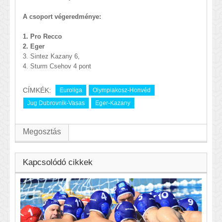
A csoport végeredménye:
1. Pro Recco
2. Eger
3. Sintez Kazany 6,
4. Sturm Csehov 4 pont
CÍMKÉK:
Euroliga
Olympiakosz-Honvéd
Jug Dubrovnik-Vasas
Eger-Kazany
Megosztás
Kapcsolódó cikkek