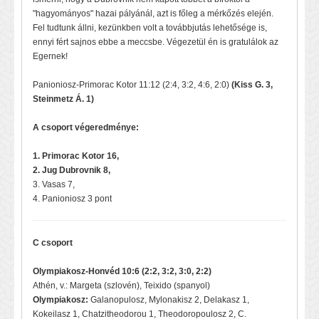
"hagyományos" hazai pályánál, azt is főleg a mérkőzés elején.
Fel tudtunk állni, kezünkben volt a továbbjutás lehetősége is,
ennyi fért sajnos ebbe a meccsbe. Végezetül én is gratulálok az
Egernek!
Panioniosz-Primorac Kotor 11:12 (2:4, 3:2, 4:6, 2:0)
(Kiss G. 3,
Steinmetz Á. 1)
A csoport végeredménye:
1. Primorac Kotor 16,
2. Jug Dubrovnik 8,
3. Vasas 7,
4. Panioniosz 3 pont
C csoport
Olympiakosz-Honvéd 10:6 (2:2, 3:2, 3:0, 2:2)
Athén, v.: Margeta (szlovén), Teixido (spanyol)
Olympiakosz:
Galanopulosz, Mylonakisz 2, Delakasz 1,
Kokeilasz 1, Chatzitheodorou 1, Theodoropoulosz 2, C.