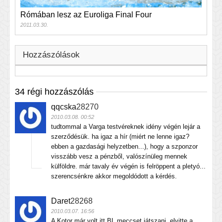
Rómában lesz az Euroliga Final Four
2011.03.30.
Hozzászólások
34 régi hozzászólás
qqcska
28270
2010.03.08. 00:52
tudtommal a Varga testvéreknek idény végén lejár a
szerződésük. ha igaz a hír (miért ne lenne igaz?
ebben a gazdasági helyzetben...), hogy a szponzor
visszább vesz a pénzből, valószínüleg mennek
külföldre. már tavaly év végén is felröppent a pletyó...
szerencsénkre akkor megoldódott a kérdés.
Daret
28268
2010.03.07. 16:56
A Kotor már volt itt BL meccset játszani, elvitte a