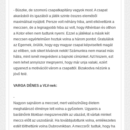
- Büszke, de szomorú csapatkapitány vagyok most. A csapat
akarásból és igazából a játék szinte összes eleméből
maximálisat nyújtott. Persze volt néhány hiba, amit elkövettünk a
meccsen, de a legnagyobb hiba az volt, hogy Athénban és otthon
a Kotor ellen nem tudtunk nyerni. Ezzel a játékkal a másik két
meccsen egyértelműen hoztuk volna a három pontot. Gratulálok
az Egernek, örülök, hogy egy magyar csapat képviselteti magát
az elitben, sok sikert kívánok nekik! Számunkra nem marad más
hátra, mint ismét megvédeni a bajnoki címünket. Azt hiszem, ezt
nem lehet annyiszor megnyerni, hogy már unja valaki, ezért
ugyanezt a motivációt várom a csapattól. Bizakodva nézünk a
jövő felé.
VARGA DÉNES a VLV-nek:
-
Nagyon sajnálom a meccset, mert valószínűleg életem
meghatározó élménye lett volna a győzelem. Ugyanis a
barátnőink titokban megszervezték az utazást, itt vártak minket
meccs előtt az uszodánál. Ha továbbjutottunk volna, emlékezetes
estét tölthettünk volna Dubrovnikban. A meccsről: tudtuk, hogy ha