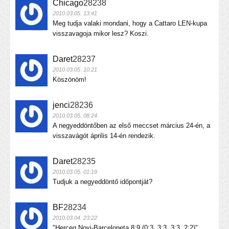
Chicago
28238
2010.03.05. 13:41
Meg tudja valaki mondani, hogy a Cattaro LEN-kupa
visszavagoja mikor lesz? Koszi.
Daret
28237
2010.03.05. 10:21
Köszönöm!
jenci
28236
2010.03.05. 08:24
A negyeddöntőben az első meccset március 24-én, a
visszavágót április 14-én rendezik.
Daret
28235
2010.03.05. 01:19
Tudjuk a negyeddöntő időpontját?
BF
28234
2010.03.04. 23:22
"Herceg Novi-Barceloneta 8:9 (0:3, 3:3, 3:3, 2:2)"