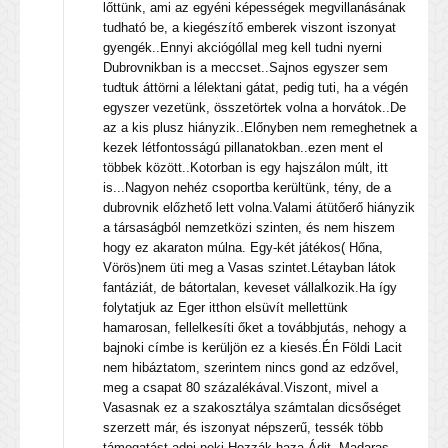
lőttünk, ami az egyéni képességek megvillanásának
tudható be, a kiegészítő emberek viszont iszonyat
gyengék..Ennyi akciógóllal meg kell tudni nyerni
Dubrovnikban is a meccset..Sajnos egyszer sem
tudtuk áttörni a lélektani gátat, pedig tuti, ha a végén
egyszer vezetünk, összetörtek volna a horvátok..De
az a kis plusz hiányzik..Előnyben nem remeghetnek a
kezek létfontosságú pillanatokban..ezen ment el
többek között..Kotorban is egy hajszálon múlt, itt
is...Nagyon nehéz csoportba kerültünk, tény, de a
dubrovnik előzhető lett volna.Valami átütőerő hiányzik
a társaságból nemzetközi szinten, és nem hiszem
hogy ez akaraton múlna. Egy-két játékos( Hőna,
Vörös)nem üti meg a Vasas szintet.Létayban látok
fantáziát, de bátortalan, keveset vállalkozik.Ha így
folytatjuk az Eger itthon elsüvít mellettünk
hamarosan, fellelkesíti őket a továbbjutás, nehogy a
bajnoki címbe is kerüljön ez a kiesés.Én Földi Lacit
nem hibáztatom, szerintem nincs gond az edzővel,
meg a csapat 80 százalékával.Viszont, mivel a
Vasasnak ez a szakosztálya számtalan dicsőséget
szerzett már, és iszonyat népszerű, tessék több
támogatást adni neki.Hozzák haza Ádit, Madaras