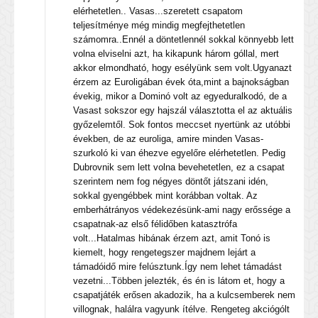
elérhetetlen.. Vasas...szeretett csapatom
teljesítménye még mindig megfejthetetlen
számomra..Ennél a döntetlennél sokkal könnyebb lett
volna elviselni azt, ha kikapunk három góllal, mert
akkor elmondható, hogy esélyünk sem volt.Ugyanazt
érzem az Euroligában évek óta,mint a bajnokságban
évekig, mikor a Dominó volt az egyeduralkodó, de a
Vasast sokszor egy hajszál választotta el az aktuális
győzelemtől. Sok fontos meccset nyertünk az utóbbi
években, de az euroliga, amire minden Vasas-
szurkoló ki van éhezve egyelőre elérhetetlen. Pedig
Dubrovnik sem lett volna bevehetetlen, ez a csapat
szerintem nem fog négyes döntőt játszani idén,
sokkal gyengébbek mint korábban voltak. Az
emberhátrányos védekezésünk-ami nagy erőssége a
csapatnak-az első félidőben katasztrófa
volt...Hatalmas hibának érzem azt, amit Tonó is
kiemelt, hogy rengetegszer majdnem lejárt a
támadóidő mire felúsztunk.Így nem lehet támadást
vezetni...Többen jelezték, és én is látom et, hogy a
csapatjáték erősen akadozik, ha a kulcsemberek nem
villognak, halálra vagyunk ítélve. Rengeteg akciógólt