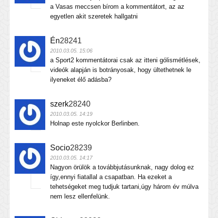
a Vasas meccsen bírom a kommentátort, az az
egyetlen akit szeretek hallgatni
Én
28241
2010.03.05. 15:06
a Sport2 kommentátorai csak az itteni gólismétlések,
videók alapján is botrányosak, hogy ültethetnek le
ilyeneket élő adásba?
szerk
28240
2010.03.05. 14:19
Holnap este nyolckor Berlinben.
Socio
28239
2010.03.05. 14:17
Nagyon örülök a továbbjutásunknak, nagy dolog ez
így,ennyi fiatallal a csapatban. Ha ezeket a
tehetségeket meg tudjuk tartani,úgy három év múlva
nem lesz ellenfelünk.