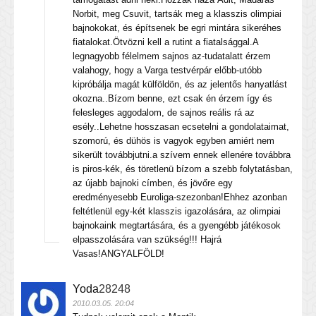
Norbit, meg Csuvit, tartsák meg a klasszis olimpiai
bajnokokat, és építsenek be egri mintára sikeréhes
fiatalokat.Ötvözni kell a rutint a fiatalsággal.A
legnagyobb félelmem sajnos az-tudatalatt érzem
valahogy, hogy a Varga testvérpár előbb-utóbb
kipróbálja magát külföldön, és az jelentős hanyatlást
okozna..Bízom benne, ezt csak én érzem így és
felesleges aggodalom, de sajnos reális rá az
esély..Lehetne hosszasan ecsetelni a gondolataimat,
szomorú, és dühös is vagyok egyben amiért nem
sikerült továbbjutni.a szívem ennek ellenére továbbra
is piros-kék, és töretlenü bízom a szebb folytatásban,
az újabb bajnoki címben, és jövőre egy
eredményesebb Euroliga-szezonban!Ehhez azonban
feltétlenül egy-két klasszis igazolására, az olimpiai
bajnokaink megtartására, és a gyengébb játékosok
elpasszolására van szükség!!! Hajrá
Vasas!ANGYALFÖLD!
Yoda
28248
2010.03.05. 20:04