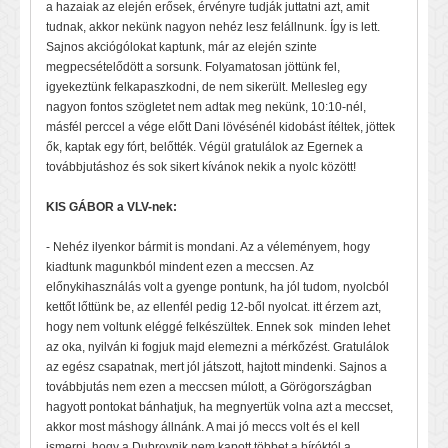
a hazaiak az elején erősek, érvényre tudják juttatni azt, amit
tudnak, akkor nekünk nagyon nehéz lesz felállnunk. Így is lett.
Sajnos akciógólokat kaptunk, már az elején szinte
megpecsételődött a sorsunk. Folyamatosan jöttünk fel,
igyekeztünk felkapaszkodni, de nem sikerült. Mellesleg egy
nagyon fontos szögletet nem adtak meg nekünk, 10:10-nél,
másfél perccel a vége előtt Dani lövésénél kidobást ítéltek, jöttek
ők, kaptak egy fórt, belőtték. Végül gratulálok az Egernek a
továbbjutáshoz és sok sikert kívánok nekik a nyolc között!
KIS GÁBOR a VLV-nek:
- Nehéz ilyenkor bármit is mondani. Az a véleményem, hogy
kiadtunk magunkból mindent ezen a meccsen. Az
előnykihasználás volt a gyenge pontunk, ha jól tudom, nyolcból
kettőt lőttünk be, az ellenfél pedig 12-ből nyolcat. itt érzem azt,
hogy nem voltunk eléggé felkészültek. Ennek sok minden lehet
az oka, nyilván ki fogjuk majd elemezni a mérkőzést. Gratulálok
az egész csapatnak, mert jól játszott, hajtott mindenki. Sajnos a
továbbjutás nem ezen a meccsen múlott, a Görögországban
hagyott pontokat bánhatjuk, ha megnyertük volna azt a meccset,
akkor most máshogy állnánk. A mai jó meccs volt és el kell
ismerni, hogy a Dubrovnik nem kapott többet a bíróktól a