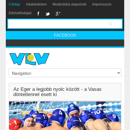
Címlap
Adatvédelem
Moderálási alapelvek
Impresszum
Elérhetőségek
FACEBOOK
Az Eger a legjobb nyolc között - a Vasas
döntetlennel esett ki