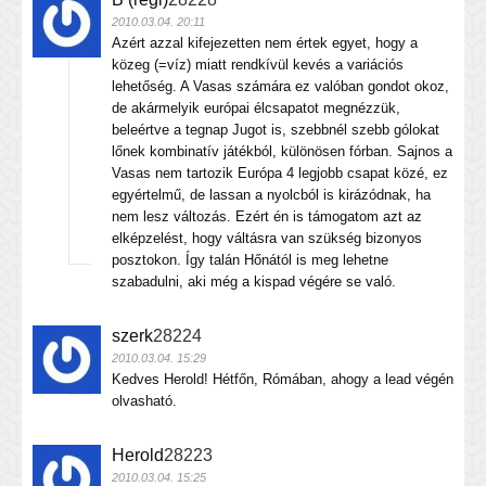
2010.03.04. 20:11
Azért azzal kifejezetten nem értek egyet, hogy a
közeg (=víz) miatt rendkívül kevés a variációs
lehetőség. A Vasas számára ez valóban gondot okoz,
de akármelyik európai élcsapatot megnézzük,
beleértve a tegnap Jugot is, szebbnél szebb gólokat
lőnek kombinatív játékból, különösen fórban. Sajnos a
Vasas nem tartozik Európa 4 legjobb csapat közé, ez
egyértelmű, de lassan a nyolcból is kirázódnak, ha
nem lesz változás. Ezért én is támogatom azt az
elképzelést, hogy váltásra van szükség bizonyos
posztokon. Így talán Hőnától is meg lehetne
szabadulni, aki még a kispad végére se való.
szerk
28224
2010.03.04. 15:29
Kedves Herold! Hétfőn, Rómában, ahogy a lead végén
olvasható.
Herold
28223
2010.03.04. 15:25