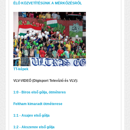
ÉLŐ KÖZVETÍTÉSÜNK A MÉRKŐZÉSRŐL
TT-képek
VLV-VIDEÓ (Digisport Televízió és VLV):
1:0 - Biros első gólja, ötméteres
Feltham kimaradt ötméterese
1:1 - Asajev első gólja
1:2 - Akszenov első gólja