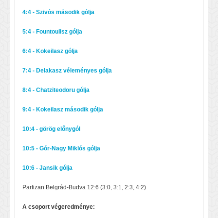
4:4 - Szivós második gólja
5:4 - Fountoulisz gólja
6:4 - Kokeilasz gólja
7:4 - Delakasz véleményes gólja
8:4 - Chatziteodoru gólja
9:4 - Kokeilasz második gólja
10:4 - görög előnygól
10:5 - Gór-Nagy Miklós gólja
10:6 - Jansik gólja
Partizan Belgrád-Budva 12:6 (3:0, 3:1, 2:3, 4:2)
A csoport végeredménye: