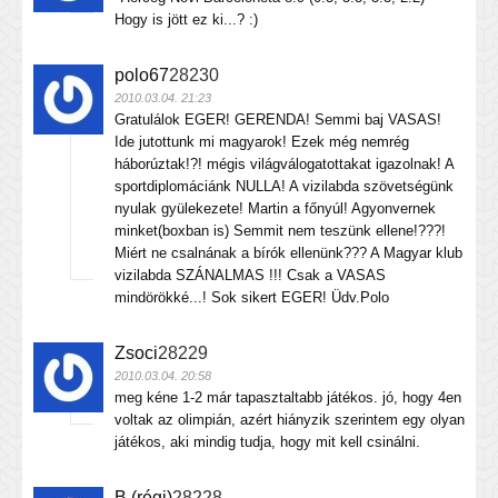
Hogy is jött ez ki...? :)
polo67
28230
2010.03.04. 21:23
Gratulálok EGER! GERENDA! Semmi baj VASAS!
Ide jutottunk mi magyarok! Ezek még nemrég
háborúztak!?! mégis világválogatottakat igazolnak! A
sportdiplomáciánk NULLA! A vizilabda szövetségünk
nyulak gyülekezete! Martin a főnyúl! Agyonvernek
minket(boxban is) Semmit nem teszünk ellene!???!
Miért ne csalnának a bírók ellenünk??? A Magyar klub
vizilabda SZÁNALMAS !!! Csak a VASAS
mindörökké...! Sok sikert EGER! Üdv.Polo
Zsoci
28229
2010.03.04. 20:58
meg kéne 1-2 már tapasztaltabb játékos. jó, hogy 4en
voltak az olimpián, azért hiányzik szerintem egy olyan
játékos, aki mindig tudja, hogy mit kell csinálni.
B (régi)
28228