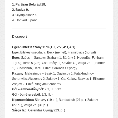
1. Partizan Belgrád 18,
2. Budva 9,
3. Olympiakosz 6,
4. Honvéd 3 pont
D csoport
Eger-Sintez Kazany 11:8 (1:2, 2:2, 4:3, 4:1)
Eger, Bitskey uszoda, v.: Beck (német), Framilovics (horvát)
Eger:
Szécsi – Sántavy, Graham 1, Bárány 1, Hegedüs, Feltham
1 (1/0), Biros 5 (2/2). Cs: Erdélyi 1, Kovács G., Varga Zs. 1, Binder
1, Bundschuh, Hárai. Edző: Gerendás György
Kazany
: Makszimov – Basik 1, Ogyincov 1, Fatakhudinov,
Schertvitis, Akszenov 2, Zakirov 1. Cs: Katkov, Szavics 1, Elizarov,
Asajev 2. Edző: Vlagyimir Zaharov
Gól – emberelőnyből:
2/7, ill. 3/12
Gól - ötméteresből:
2/3, ill. -
Kipontozódott:
Sántavy (19.p. ), Bundschuh (21.p. ), Zakirov
(27.p. ), Varga Zs. (31.p. )
Sárga lap:
Gerendás György (23. p. )