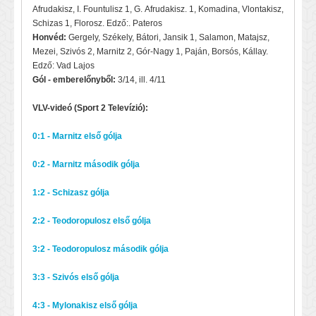
Afrudakisz, I. Fountulisz 1, G. Afrudakisz. 1, Komadina, Vlontakisz,
Schizas 1, Florosz. Edző:. Pateros
Honvéd:
Gergely, Székely, Bátori, Jansik 1, Salamon, Matajsz,
Mezei, Szivós 2, Marnitz 2, Gór-Nagy 1, Paján, Borsós, Kállay.
Edző: Vad Lajos
Gól - emberelőnyből:
3/14, ill. 4/11
VLV-videó (Sport 2 Televízió):
0:1 - Marnitz első gólja
0:2 - Marnitz második gólja
1:2 - Schizasz gólja
2:2 - Teodoropulosz első gólja
3:2 - Teodoropulosz második gólja
3:3 - Szivós első gólja
4:3 - Mylonakisz első gólja