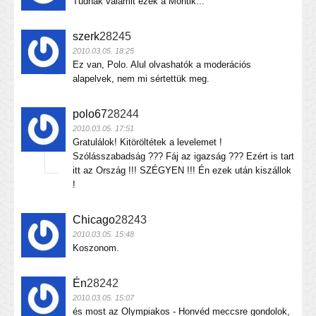
Tudnak valamit ezek a Montik...
szerk
28245
2010.03.05. 18:25
Ez van, Polo. Alul olvashatók a moderációs
alapelvek, nem mi sértettük meg.
polo67
28244
2010.03.05. 17:51
Gratulálok! Kitöröltétek a levelemet !
Szólásszabadság ??? Fáj az igazság ??? Ezért is tart
itt az Ország !!! SZÉGYEN !!! Én ezek után kiszállok
!
Chicago
28243
2010.03.05. 15:48
Koszonom.
Én
28242
2010.03.05. 15:07
és most az Olympiakos - Honvéd meccsre gondolok,