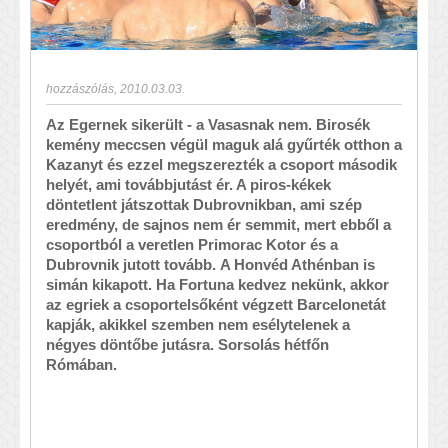
hozzászólás
,
2010.03.03.
Az Egernek sikerült - a Vasasnak nem. Birosék
kemény meccsen végül maguk alá gyűrték otthon a
Kazanyt és ezzel megszerezték a csoport második
helyét, ami továbbjutást ér. A piros-kékek
döntetlent játszottak Dubrovnikban, ami szép
eredmény, de sajnos nem ér semmit, mert ebből a
csoportból a veretlen Primorac Kotor és a
Dubrovnik jutott tovább. A Honvéd Athénban is
simán kikapott. Ha Fortuna kedvez nekünk, akkor
az egriek a csoportelsőként végzett Barcelonetát
kapják, akikkel szemben nem esélytelenek a
négyes döntőbe jutásra. Sorsolás hétfőn
Rómában.