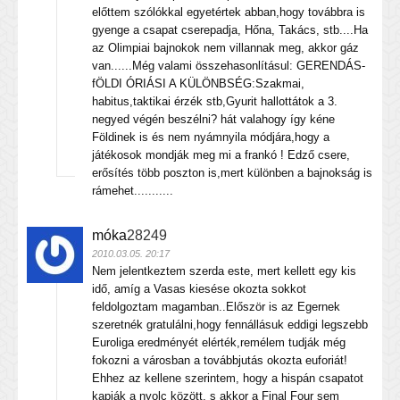
előttem szólókkal egyetértek abban,hogy továbbra is
gyenge a csapat cserepadja, Hőna, Takács, stb....Ha
az Olimpiai bajnokok nem villannak meg, akkor gáz
van......Még valami összehasonlításul: GERENDÁS-
fÖLDI ÓRIÁSI A KÜLÖNBSÉG:Szakmai,
habitus,taktikai érzék stb,Gyurit hallottátok a 3.
negyed végén beszélni? hát valahogy így kéne
Földinek is és nem nyámnyila módjára,hogy a
játékosok mondják meg mi a frankó ! Edző csere,
erősítés több poszton is,mert különben a bajnokság is
rámehet...........
móka
28249
2010.03.05. 20:17
Nem jelentkeztem szerda este, mert kellett egy kis
idő, amíg a Vasas kiesése okozta sokkot
feldolgoztam magamban..Először is az Egernek
szeretnék gratulálni,hogy fennállásuk eddigi legszebb
Euroliga eredményét elérték,remélem tudják még
fokozni a városban a továbbjutás okozta euforiát!
Ehhez az kellene szerintem, hogy a hispán csapatot
kapják a nyolc között, s akkor a Final Four sem