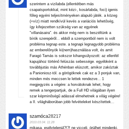
szerintem a vizilabda (ellentétben más
csapatsportokkal, mint kézi-, kosárlabda, foci) igenis
főleg egyéni teljesítményeken alapuló játék. a közeg
(=víz) miatt rendkívül kevés a variációs lehetőség,
így kifejezetten szükség van az egyének
"villanásaira". és akkor még nem is beszéltünk a
bírók szerepéről... ebből a szempontból nem is volt
probléma tegnap este. a tegnapi legnagyobb probléma
az emberelőnyök ki(nem)használása volt, és amit
Faragó Tamás is sokszor kihangsúlyozott: az ellenfél
kapujához történő felúszás sebessége. egyébként a
továbbjutás más Athénban elúszott, amikor zakóztak
a Panioniosz-tól. a görögöknek cak ez a 3 ponjuk van,
minden més meccsen le lettek rendezve... 1
megjegyzés a végére: a horvátoknak lehet, hogy
remek a tengerpartjuk, de a Full HD világában ilyen
szar képminőségű adással elmehetnek a világ végére!
a II. világháborúban jobb felvételeket készítettek...
szamóca
28217
2010.03.04. 11:28
mikasa, esélytelenül?!?! ne viccelj. örülhet mindenki,