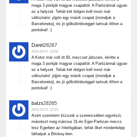
maga 3 pontját magyar csapattól. A Partizánnal ugyan
ez a helyzet. Tehát két dolgon kell most már
változtatni: jöjjön egy másik csapat (mondjuk a
Barceloneta), és jó gólkülönbséggel tartsuk itthon a
pontokat! :)
Daret
28267
2010.03.07. 16:56
A Kotor már volt itt BL meccset játszani, elvitte a
maga 3 pontját magyar csapattól. A Partizánnal ugyan
ez a helyzet. Tehát két dolgon kell most már
változtatni: jöjjön egy másik csapat (mondjuk a
Barceloneta), és jó gólkülönbséggel tartsuk itthon a
pontokat! :)
balzs
28265
2010.03.07. 15:15
Azért szerintem bízzunk a szerencsében egyrészt,
másrészt meg március 31-én Eger-Partizan meccs
lesz Egerben az Interligában, tehát őket mindenképp
láthatjuk a Bitskey-ben.