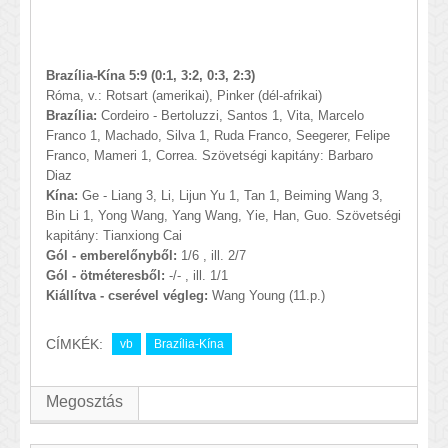
Brazília-Kína 5:9 (0:1, 3:2, 0:3, 2:3)
Róma, v.: Rotsart (amerikai), Pinker (dél-afrikai)
Brazília:
Cordeiro - Bertoluzzi, Santos 1, Vita, Marcelo
Franco 1, Machado, Silva 1, Ruda Franco, Seegerer, Felipe
Franco, Mameri 1, Correa. Szövetségi kapitány: Barbaro
Diaz
Kína:
Ge - Liang 3, Li, Lijun Yu 1, Tan 1, Beiming Wang 3,
Bin Li 1, Yong Wang, Yang Wang, Yie, Han, Guo. Szövetségi
kapitány: Tianxiong Cai
Gól - emberelőnyből:
1/6 , ill. 2/7
Gól - ötméteresből:
-/- , ill. 1/1
Kiállítva - cserével végleg:
Wang Young (11.p.)
CÍMKÉK:
vb
Brazília-Kína
Megosztás