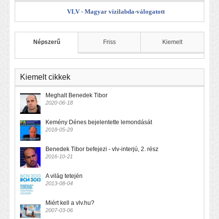
VLV - Magyar vízilabda-válogatott
Népszerű
Friss
Kiemelt
Kiemelt cikkek
Meghalt Benedek Tibor
2020-06-18
Kemény Dénes bejelentette lemondását
2018-05-29
Benedek Tibor befejezi - vlv-interjú, 2. rész
2016-10-21
A világ tetején
2013-08-04
Miért kell a vlv.hu?
2007-03-06