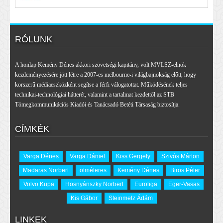
RÓLUNK
A honlap Kemény Dénes akkori szövetségi kapitány, volt MVLSZ-elnök
kezdeményezésére jött létre a 2007-es melbourne-i világbajnokság előtt, hogy
korszerű médiaeszközként segítse a férfi válogatottat. Működésének teljes
technikai-technológiai hátterét, valamint a tartalmat kezdettől az STB
Tömegkommunikációs Kiadói és Tanácsadó Betéti Társaság biztosítja.
CÍMKÉK
Varga Dénes
Varga Dániel
Kiss Gergely
Szivós Márton
Madaras Norbert
ötméteres
Kemény Dénes
Biros Péter
Volvo Kupa
Hosnyánszky Norbert
Euroliga
Eger-Vasas
Kis Gábor
Steinmetz Ádám
LINKEK