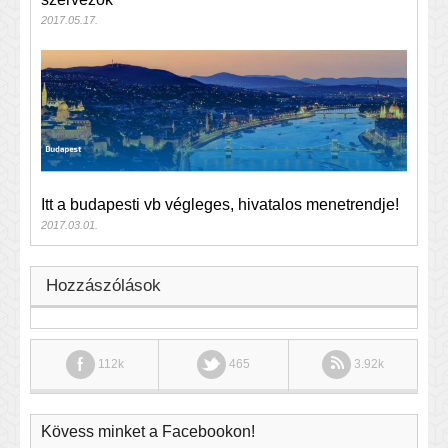
2017.05.17.
Itt a budapesti vb végleges, hivatalos menetrendje!
2017.03.01.
Hozzászólások
112k
465
3.92k
Kövess minket a Facebookon!