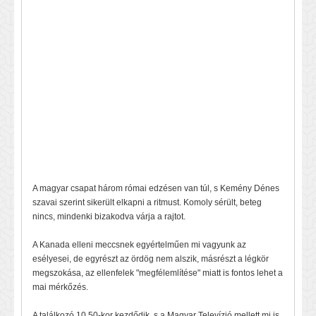
A magyar csapat három római edzésen van túl, s Kemény Dénes
szavai szerint sikerült elkapni a ritmust. Komoly sérült, beteg
nincs, mindenki bizakodva várja a rajtot.
A Kanada elleni meccsnek egyértelműen mi vagyunk az
esélyesei, de egyrészt az ördög nem alszik, másrészt a légkör
megszokása, az ellenfelek "megfélemlítése" miatt is fontos lehet a
mai mérkőzés.
A találkozó 10.50-kor kezdődik, s a Magyar Televízió mellett mi is