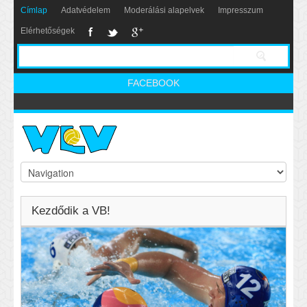
Címlap
Adatvédelem
Moderálási alapelvek
Impresszum
Elérhetőségek
FACEBOOK
Kezdődik a VB!