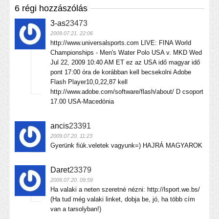
6 régi hozzászólás
3-as
23473
2009.07.21. 22:06
http://www.universalsports.com LIVE: FINA World
Championships - Men's Water Polo USA v. MKD Wed
Jul 22, 2009 10:40 AM ET ez az USA idő magyar idő
pont 17:00 óra de korábban kell becsekolni Adobe
Flash Player10,0,22,87 kell
http://www.adobe.com/software/flash/about/ D csoport
17.00 USA-Macedónia
ancis
23391
2009.07.20. 11:23
Gyerünk fiúk.veletek vagyunk=) HAJRÁ MAGYAROK
Daret
23379
2009.07.20. 09:59
Ha valaki a neten szeretné nézni: http://lsport.we.bs/
(Ha tud még valaki linket, dobja be, jó, ha több cím
van a tarsolyban!)