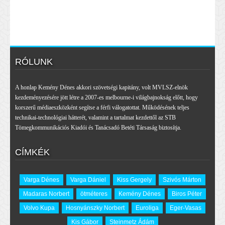
RÓLUNK
A honlap Kemény Dénes akkori szövetségi kapitány, volt MVLSZ-elnök
kezdeményezésére jött létre a 2007-es melbourne-i világbajnokság előtt, hogy
korszerű médiaeszközként segítse a férfi válogatottat. Működésének teljes
technikai-technológiai hátterét, valamint a tartalmat kezdettől az STB
Tömegkommunikációs Kiadói és Tanácsadó Betéti Társaság biztosítja.
CÍMKÉK
Varga Dénes
Varga Dániel
Kiss Gergely
Szivós Márton
Madaras Norbert
ötméteres
Kemény Dénes
Biros Péter
Volvo Kupa
Hosnyánszky Norbert
Euroliga
Eger-Vasas
Kis Gábor
Steinmetz Ádám