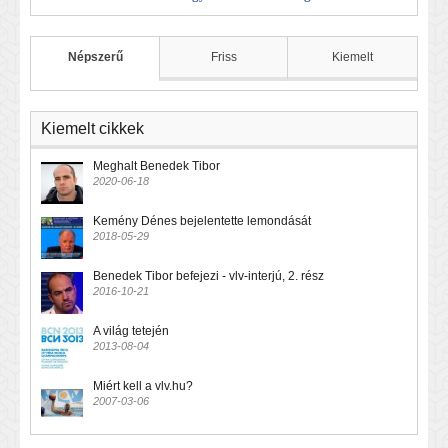
Népszerű
Friss
Kiemelt
Kiemelt cikkek
Meghalt Benedek Tibor
2020-06-18
Kemény Dénes bejelentette lemondását
2018-05-29
Benedek Tibor befejezi - vlv-interjú, 2. rész
2016-10-21
A világ tetején
2013-08-04
Miért kell a vlv.hu?
2007-03-06