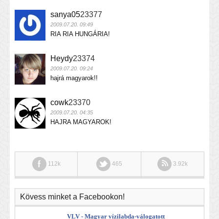
sanya05
23377
2009.07.20. 09:49
RIA RIA HUNGÁRIA!
Heydy
23374
2009.07.20. 09:24
hajrá magyarok!!
cowk
23370
2009.07.20. 04:35
HAJRA MAGYAROK!
112k
465
3.92k
Kövess minket a Facebookon!
VLV - Magyar vízilabda-válogatott