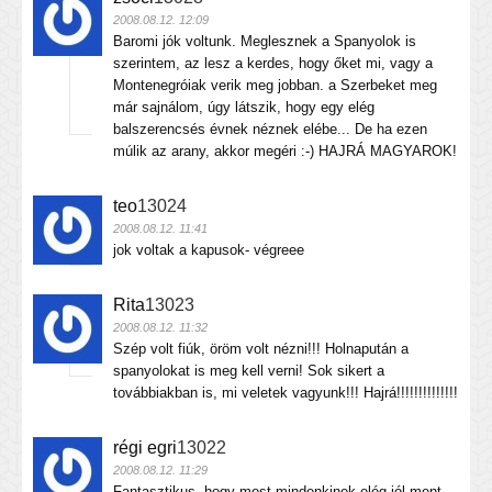
2008.08.12. 12:09
Baromi jók voltunk. Meglesznek a Spanyolok is
szerintem, az lesz a kerdes, hogy őket mi, vagy a
Montenegróiak verik meg jobban. a Szerbeket meg
már sajnálom, úgy látszik, hogy egy elég
balszerencsés évnek néznek elébe... De ha ezen
múlik az arany, akkor megéri :-) HAJRÁ MAGYAROK!
teo
13024
2008.08.12. 11:41
jok voltak a kapusok- végreee
Rita
13023
2008.08.12. 11:32
Szép volt fiúk, öröm volt nézni!!! Holnapután a
spanyolokat is meg kell verni! Sok sikert a
továbbiakban is, mi veletek vagyunk!!! Hajrá!!!!!!!!!!!!!!
régi egri
13022
2008.08.12. 11:29
Fantasztikus, hogy most mindenkinek elég jól ment,