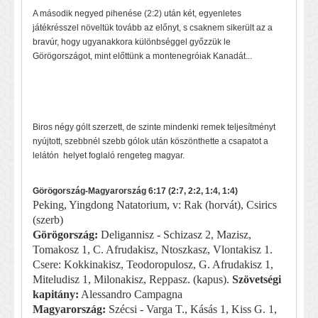
A második negyed pihenése (2:2) után két, egyenletes
játékrésszel növeltük tovább az előnyt, s csaknem sikerült az a
bravúr, hogy ugyanakkora különbséggel győzzük le
Görögországot, mint előttünk a montenegróiak Kanadát...
Biros négy gólt szerzett, de szinte mindenki remek teljesítményt
nyújtott, szebbnél szebb gólok után köszönthette a csapatot a
lelátón helyet foglaló rengeteg magyar.
Görögország-Magyarország 6:17 (2:7, 2:2, 1:4, 1:4)
Peking, Yingdong Natatorium, v: Rak (horvát), Csirics
(szerb)
Görögország:
Deligannisz - Schizasz 2, Mazisz,
Tomakosz 1, C. Afrudakisz, Ntoszkasz, Vlontakisz 1.
Csere: Kokkinakisz, Teodoropulosz, G. Afrudakisz 1,
Miteludisz 1, Milonakisz, Reppasz. (kapus).
Szövetségi
kapitány:
Alessandro Campagna
Magyarország:
Szécsi - Varga T., Kásás 1, Kiss G. 1,