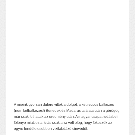
A mieink gyorsan dűlőre vitték a dolgot, a két reccós balkezes
(nem kétbalkezes!) Benedek és Madaras találata után a görögög
már csak futhattak az eredmény után. A magyar csapat tudásbeli
fölénye miatt ez a futás csak arra volt elég, hogy fékezzék az
egyre lendületesebben vízilabdázó címvédőt.