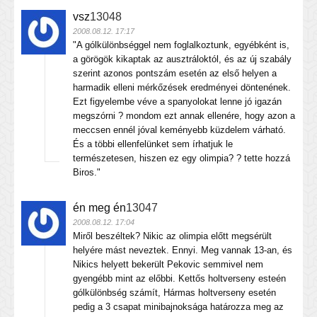
vsz
13048
2008.08.12. 17:17
"A gólkülönbséggel nem foglalkoztunk, egyébként is,
a görögök kikaptak az ausztráloktól, és az új szabály
szerint azonos pontszám esetén az első helyen a
harmadik elleni mérkőzések eredményei döntenének.
Ezt figyelembe véve a spanyolokat lenne jó igazán
megszórni ? mondom ezt annak ellenére, hogy azon a
meccsen ennél jóval keményebb küzdelem várható.
És a többi ellenfelünket sem írhatjuk le
természetesen, hiszen ez egy olimpia? ? tette hozzá
Biros."
én meg én
13047
2008.08.12. 17:04
Miről beszéltek? Nikic az olimpia előtt megsérült
helyére mást neveztek. Ennyi. Meg vannak 13-an, és
Nikics helyett bekerült Pekovic semmivel nem
gyengébb mint az előbbi. Kettős holtverseny esteén
gólkülönbség számít, Hármas holtverseny esetén
pedig a 3 csapat minibajnoksága határozza meg az