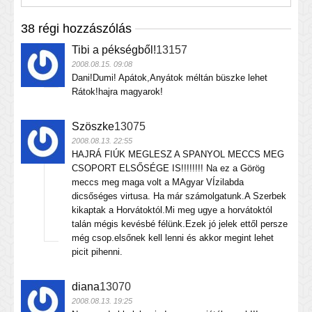
38 régi hozzászólás
Tibi a pékségből!
13157
2008.08.15. 09:08
Dani!Dumi! Apátok,Anyátok méltán büszke lehet
Rátok!hajra magyarok!
Szöszke
13075
2008.08.13. 22:55
HAJRÁ FIÚK MEGLESZ A SPANYOL MECCS MEG
CSOPORT ELSŐSÉGE IS!!!!!!!! Na ez a Görög
meccs meg maga volt a MAgyar VÍzilabda
dicsőséges virtusa. Ha már számolgatunk.A Szerbek
kikaptak a Horvátoktól.Mi meg ugye a horvátoktól
talán mégis kevésbé félünk.Ezek jó jelek ettől persze
még csop.elsőnek kell lenni és akkor megint lehet
picit pihenni.
diana
13070
2008.08.13. 19:25