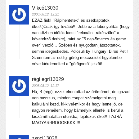
Vikcó
13030
2008.08.12. 12:21
EZAZ fiúk! "Rápihentetek" és szétkaptátok
őket!:)Csak így tovább!!! Jobb ez a lebonyolítás (hogy
van közben időtök kicsit "relaxálni, rákészülni" a
követekző derbire), mint az "5 nap-5meccs és game
over" verzió... Szépen és nyugodtan játszottatok,
semmi idegeskedés. Pólósuli by Hungary! Biros Peti!
Szerintem az eddigi görög meccseidet figyelembe
véve kiérdemelted a "görögverő" jelzőt!
régi egri
13029
2008.08.12. 12:17
Hú, B (régi), ezzel elrontottad az örömömet, de igazad
van basszus, minden csapat számolgatni meg
kalkulálni kezd, ki-kivel-mikor és hogy lenne jó, de
nagyon remélem, hogy bármelyik ellenfél is kerül a
kiszámíthatatlan utunkba, lejátszuk őket!! HAJRÁ
MAGYARRROOOKKKK!!!!!
zsoci
13028