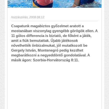
hozzászólás
,
2008.08.12.
Csapatunk magabiztos győzelmet aratott a
mostanában viszonylag gyengébb görögök ellen. A
11 gólos differencia is biztató, de főként a játék,
amit a fiúk bemutattak. Újabb játékosok
növelhették önbizalmukat, jól mutatkozott be
Gergely István, Montenegró pedig kezdhet
megbarátkozni a negyeddöntő gondolatával. A
másik ágon: Szerbia-Horvátország 8:11.