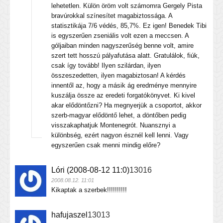
lehetetlen. Külön öröm volt számomra Gergely Pista
bravúrokkal színesítet magabiztossága. A
statisztikája 7/6 védés, 85,7%. Ez igen! Benedek Tibi
is egyszerűen zseniális volt ezen a meccsen. A
góljaiban minden nagyszerűség benne volt, amire
szert tett hosszú pályafutása alatt. Gratulálok, fiúk,
csak így tovább! Ilyen szilárdan, ilyen
összeszedetten, ilyen magabiztosan! A kérdés
innentől az, hogy a másik ág eredménye mennyire
kuszálja össze az eredeti forgatókönyvet. Ki kivel
akar elődöntőzni? Ha megnyerjük a csoportot, akkor
szerb-magyar elődöntő lehet, a döntőben pedig
visszakaphatjuk Montenegrót. Nuansznyi a
különbség, ezért nagyon észnél kell lenni. Vagy
egyszerűen csak menni mindig előre?
Lóri (2008-08-12 11:0)
13016
2008.08.12. 11:01
Kikaptak a szerbek!!!!!!!!!!
hafujaszel
13013