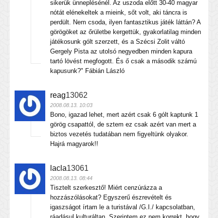
sikerük ünneplésénél. Az uszoda előtt 30-40 magyar
nótát elénekeltek a mieink, sőt volt, aki táncra is
perdült. Nem csoda, ilyen fantasztikus játék láttán? A
görögöket az őrületbe kergettük, gyakorlatilag minden
játékosunk gólt szerzett, és a Szécsi Zolit váltó
Gergely Pista az utolsó negyedben minden kapura
tartó lövést megfogott. És ő csak a második számú
kapusunk?" Fábián László
reag
13062
2008.08.13. 10:03
Bono, igazad lehet, mert azért csak 6 gólt kaptunk 1
görög csapattól, de sztem ez csak azért van mert a
biztos vezetés tudatában nem figyeltünk olyakor.
Hajrá magyarok!!
lacla
13061
2008.08.13. 08:44
Tisztelt szerkesztő! Miért cenzúrázza a
hozzászólásokat? Egyszerű észrevételt és
igaszságot írtam le a turistával /G.I./ kapcsolatban,
ráadásul kulturáltan. Szerintem ez nem korrekt, hogy