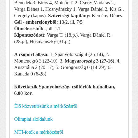
Benedek 3, Biros 4, Molnár T. 2. Csere: Madaras 2,
Varga Dénes 1, Hosnyánszky 1, Varga Dániel 2, Kis G.,
Gergely (kapus).
Szövetségi kapitány:
Kemény Dénes
Gól - emberelőnyből:
13/2, ill. 7/5
Ötméteresből:
-, ill. 1/1
Kipontozódott:
Varga T. (18.p.), Varga Dániel R.
(28.p.), Hosnyánszky (31.p.)
A csoport állása:
1. Spanyolország 4 (25-14), 2.
Montenegró 3 (22-10), 3.
Magyarország 3 (27-16),
4.
Ausztrália 2 (20-17), 5. Görögország 0 (14-29), 6.
Kanada 0 (6-28)
Következik Spanyolország, csütörtök hajnalban,
6.00-kor.
Élő közvetítésünk a mérkőzésről
Olimpiai aloldalunk
MTI-fotók a mérkőzésről