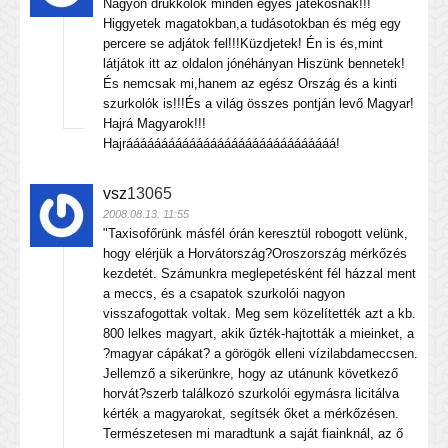
Nagyon drukkolok minden egyes játékosnak!!!
Higgyetek magatokban,a tudásotokban és még egy
percere se adjátok fel!!!Küzdjetek! Én is és,mint
látjátok itt az oldalon jónéhányan Hiszünk bennetek!
És nemcsak mi,hanem az egész Ország és a kinti
szurkolók is!!!És a világ összes pontján levő Magyar!
Hajrá Magyarok!!!
Hajráááááááááááááááááááááááááááááá!
vsz
13065
2008.08.13. 11:55
"Taxisofőrünk másfél órán keresztül robogott velünk,
hogy elérjük a Horvátország?Oroszország mérkőzés
kezdetét. Számunkra meglepetésként fél házzal ment
a meccs, és a csapatok szurkolói nagyon
visszafogottak voltak. Meg sem közelítették azt a kb.
800 lelkes magyart, akik űzték-hajtották a mieinket, a
?magyar cápákat? a görögök elleni vízilabdameccsen.
Jellemző a sikerünkre, hogy az utánunk következő
horvát?szerb találkozó szurkolói egymásra licitálva
kérték a magyarokat, segítsék őket a mérkőzésen.
Természetesen mi maradtunk a saját fiainknál, az ő