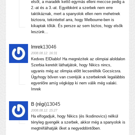
elsőt, a maradék kettő egymás elleni meccse pedig a
2.-at és a 3.-at. Egyébként a szerbek nem erre
taktikáznak, mert a spanyolok ellen nem mehetnek
biztosra, tekintettel arra, hogy Melbourne-ben is
kikaptak tőlük. És persze az sem biztos, hogy elsők
leszünk...
Imrek
13046
2008.08.12. 16:31
Kedves ElDiablo! Ha megnézitek az olimpiai aloldalon
Szerbia keretét láthatjátok, hogy Nikics nincs,
ugyanis még az olimpia előtt lecserélték Gocsicsra.
Úgyhogy bőven van cseréjük a szerbeknek legalábbis
egyenlőre amíg végképp ki nem válik még valaki.
Imrek
B (régi)
13045
2008.08.12. 15:27
Ha elfogadjuk, hogy Nikics (és Ikodinovics) nélkül
tényleg gyengék a szerbek, akkor még a spanyolok is
megtréfálhatják őket a negyeddöntőben.