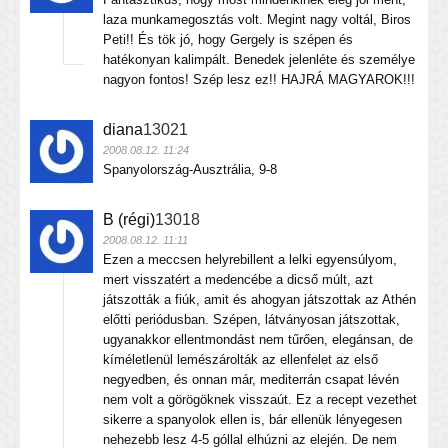
laza munkamegosztás volt. Megint nagy voltál, Biros
Peti!! És tök jó, hogy Gergely is szépen és
hatékonyan kalimpált. Benedek jelenléte és személye
nagyon fontos! Szép lesz ez!! HAJRÁ MAGYAROK!!!
diana
13021
2008.08.12. 11:24
Spanyolország-Ausztrália, 9-8
B (régi)
13018
2008.08.12. 11:11
Ezen a meccsen helyrebillent a lelki egyensúlyom,
mert visszatért a medencébe a dicső múlt, azt
játszották a fiúk, amit és ahogyan játszottak az Athén
előtti periódusban. Szépen, látványosan játszottak,
ugyanakkor ellentmondást nem tűrően, elegánsan, de
kíméletlenül lemészárolták az ellenfelet az első
negyedben, és onnan már, mediterrán csapat lévén
nem volt a görögöknek visszaút. Ez a recept vezethet
sikerre a spanyolok ellen is, bár ellenük lényegesen
nehezebb lesz 4-5 góllal elhúzni az elején. De nem