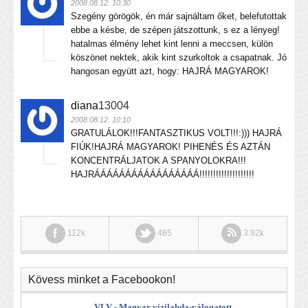
2008.08.12. 10:30
Szegény görögök, én már sajnáltam őket, belefutottak
ebbe a késbe, de szépen játszottunk, s ez a lényeg!
hatalmas élmény lehet kint lenni a meccsen, külön
köszönet nektek, akik kint szurkoltok a csapatnak. Jó
hangosan együtt azt, hogy: HAJRÁ MAGYAROK!
diana
13004
2008.08.12. 10:10
GRATULÁLOK!!!FANTASZTIKUS VOLT!!!:))) HAJRÁ
FIÚK!HAJRÁ MAGYAROK! PIHENÉS ÉS AZTÁN
KONCENTRÁLJATOK A SPANYOLOKRA!!!
HAJRÁÁÁÁÁÁÁÁÁÁÁÁÁÁÁÁÁ!!!!!!!!!!!!!!!!!!!!
112k
465
3.92k
Kövess minket a Facebookon!
VLV - Magyar vízilabda-válogatott