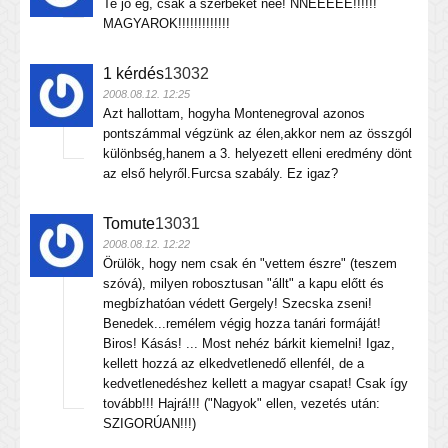
Te jó ég, csak a szerbeket nee! NNEEEEE!!!!!!
MAGYAROK!!!!!!!!!!!!!
1 kérdés
13032
2008.08.12. 12:25
Azt hallottam, hogyha Montenegroval azonos
pontszámmal végzünk az élen,akkor nem az összgól
különbség,hanem a 3. helyezett elleni eredmény dönt
az első helyről.Furcsa szabály. Ez igaz?
Tomute
13031
2008.08.12. 12:22
Örülök, hogy nem csak én "vettem észre" (teszem
szóvá), milyen robosztusan "állt" a kapu előtt és
megbízhatóan védett Gergely! Szecska zseni!
Benedek...remélem végig hozza tanári formáját!
Biros! Kásás! ... Most nehéz bárkit kiemelni! Igaz,
kellett hozzá az elkedvetlenedő ellenfél, de a
kedvetlenedéshez kellett a magyar csapat! Csak így
tovább!!! Hajrá!!! ("Nagyok" ellen, vezetés után:
SZIGORÚAN!!!)