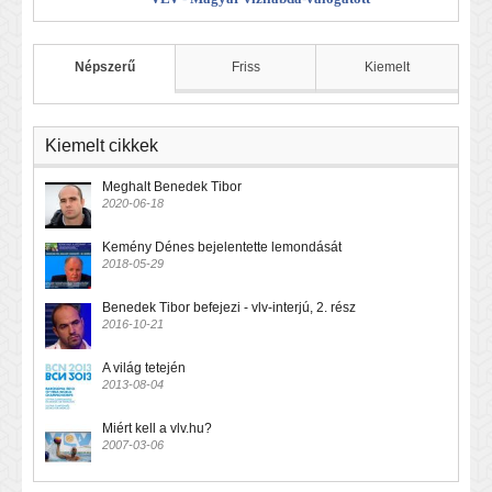
Népszerű
Friss
Kiemelt
Kiemelt cikkek
Meghalt Benedek Tibor
2020-06-18
Kemény Dénes bejelentette lemondását
2018-05-29
Benedek Tibor befejezi - vlv-interjú, 2. rész
2016-10-21
A világ tetején
2013-08-04
Miért kell a vlv.hu?
2007-03-06