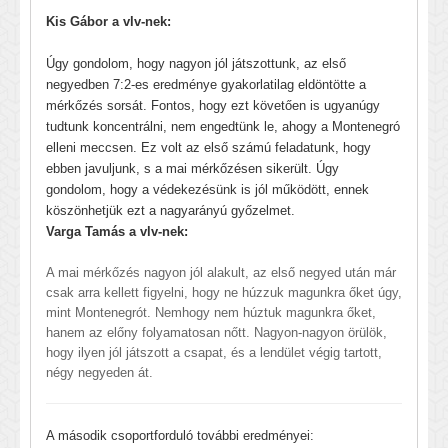
Kis Gábor a vlv-nek:
Úgy gondolom, hogy nagyon jól játszottunk, az első
negyedben 7:2-es eredménye gyakorlatilag eldöntötte a
mérkőzés sorsát. Fontos, hogy ezt követően is ugyanúgy
tudtunk koncentrálni, nem engedtünk le, ahogy a Montenegró
elleni meccsen. Ez volt az első számú feladatunk, hogy
ebben javuljunk, s a mai mérkőzésen sikerült. Úgy
gondolom, hogy a védekezésünk is jól működött, ennek
köszönhetjük ezt a nagyarányú győzelmet.
Varga Tamás a vlv-nek:
A mai mérkőzés nagyon jól alakult, az első negyed után már
csak arra kellett figyelni, hogy ne húzzuk magunkra őket úgy,
mint Montenegrót. Nemhogy nem húztuk magunkra őket,
hanem az előny folyamatosan nőtt. Nagyon-nagyon örülök,
hogy ilyen jól játszott a csapat, és a lendület végig tartott,
négy negyeden át.
A második csoportforduló további eredményei: