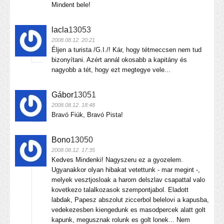
Mindent bele!
lacla
13053
2008.08.12. 20:21
Éljen a turista /G.I./! Kár, hogy tétmeccsen nem tud
bizonyítani. Azért annál okosabb a kapitány és
nagyobb a tét, hogy ezt megtegye vele...
Gábor
13051
2008.08.12. 18:48
Bravó Fiúk, Bravó Pista!
Bono
13050
2008.08.12. 17:35
Kedves Mindenki! Nagyszeru ez a gyozelem.
Ugyanakkor olyan hibakat vetettunk - mar megint -,
melyek vesztjosloak a harom delszlav csapattal valo
kovetkezo talalkozasok szempontjabol. Eladott
labdak, Papesz abszolut ziccerbol belelovi a kapusba,
vedekezesben kiengedunk es masodpercek alatt golt
kapunk, megusznak rolunk es golt lonek... Nem