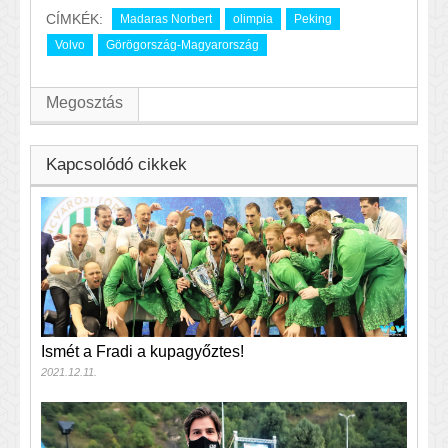
CÍMKÉK:
Madaras Norbert
olimpia
Peking
Volvo
Görögország-Magyarország
Megosztás
Kapcsolódó cikkek
Ismét a Fradi a kupagyőztes!
2021.12.11.