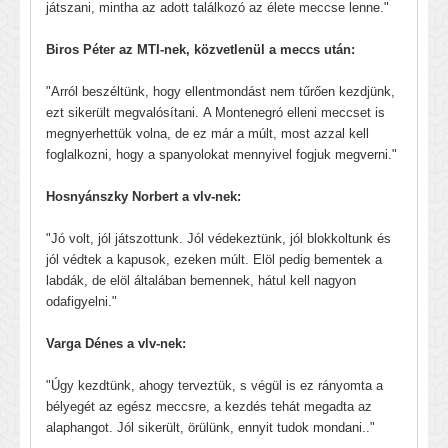
játszani, mintha az adott találkozó az élete meccse lenne."
Biros Péter az MTI-nek, közvetlenül a meccs után:
"Arról beszéltünk, hogy ellentmondást nem tűrően kezdjünk,
ezt sikerült megvalósítani. A Montenegró elleni meccset is
megnyerhettük volna, de ez már a múlt, most azzal kell
foglalkozni, hogy a spanyolokat mennyivel fogjuk megverni."
Hosnyánszky Norbert a vlv-nek:
"Jó volt, jól játszottunk. Jól védekeztünk, jól blokkoltunk és
jól védtek a kapusok, ezeken múlt. Elöl pedig bementek a
labdák, de elöl általában bemennek, hátul kell nagyon
odafigyelni."
Varga Dénes a vlv-nek:
"Úgy kezdtünk, ahogy terveztük, s végül is ez rányomta a
bélyegét az egész meccsre, a kezdés tehát megadta az
alaphangot. Jól sikerült, örülünk, ennyit tudok mondani.."