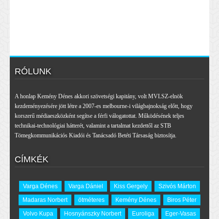
RÓLUNK
A honlap Kemény Dénes akkori szövetségi kapitány, volt MVLSZ-elnök
kezdeményezésére jött létre a 2007-es melbourne-i világbajnokság előtt, hogy
korszerű médiaeszközként segítse a férfi válogatottat. Működésének teljes
technikai-technológiai hátterét, valamint a tartalmat kezdettől az STB
Tömegkommunikációs Kiadói és Tanácsadó Betéti Társaság biztosítja.
CÍMKÉK
Varga Dénes
Varga Dániel
Kiss Gergely
Szivós Márton
Madaras Norbert
ötméteres
Kemény Dénes
Biros Péter
Volvo Kupa
Hosnyánszky Norbert
Euroliga
Eger-Vasas