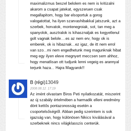
maximalizmus beszel belolem es nem is kritizalni
akarom a csapat jatekat, egyszeruen csak
megallapitom, hogy bar elsoportuk a gorog
valogatottat, ha ilyen szarvashibakkal jatszunk, azt a
szerbek, horvatok, montenegroiak, sot, tan meg a
spanyolok, ausztralok is kihasznaljak es kegyetlenul
golt vagnak belole....es az nem erv, hogy ok is
emberek, ok is hibaznak...ez igaz, de itt nem errol
van szo...mi nem engedhetunk meg magunknak hibat
meg egy ilyen eleve megnyert meccsen sem ahhoz,
hogy menatlisan ott tudjunk lenni vegeig es arannyal
terjunk haza... Hajra Magyarok!!
B (régi)
13049
2008.08.12. 17:19
Az imént olvastam Biros Peti nyilatkozatát, miszerint
az új szabály értelmében a harmadik elleni eredmény
dönt kettős pontazonosság esetén a
csoportelsőségről. Abban pedig szerintem is sok
igazság van, hogy különösen Nikics kiválásával a
szerbeknek nincs világklasszis centerük.