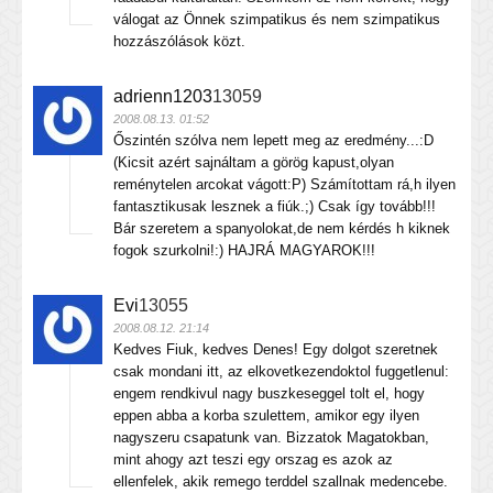
válogat az Önnek szimpatikus és nem szimpatikus
hozzászólások közt.
adrienn1203
13059
2008.08.13. 01:52
Őszintén szólva nem lepett meg az eredmény...:D
(Kicsit azért sajnáltam a görög kapust,olyan
reménytelen arcokat vágott:P) Számítottam rá,h ilyen
fantasztikusak lesznek a fiúk.;) Csak így tovább!!!
Bár szeretem a spanyolokat,de nem kérdés h kiknek
fogok szurkolni!:) HAJRÁ MAGYAROK!!!
Evi
13055
2008.08.12. 21:14
Kedves Fiuk, kedves Denes! Egy dolgot szeretnek
csak mondani itt, az elkovetkezendoktol fuggetlenul:
engem rendkivul nagy buszkeseggel tolt el, hogy
eppen abba a korba szulettem, amikor egy ilyen
nagyszeru csapatunk van. Bizzatok Magatokban,
mint ahogy azt teszi egy orszag es azok az
ellenfelek, akik remego terddel szallnak medencebe.