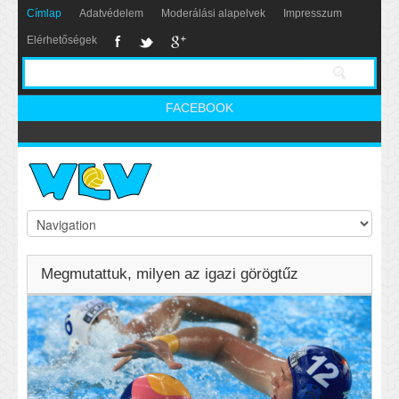
Címlap
Adatvédelem
Moderálási alapelvek
Impresszum
Elérhetőségek
FACEBOOK
Megmutattuk, milyen az igazi görögtűz