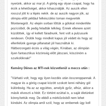
nyerünk, akkor az mar jó.
A görög egy olyan csapat, hogy ha
érzik a lehetőséget, akkor kihasználják. Az auszik ellen
rosszul jött ki a lépés nekik. de az auszik nagyon jók, az
olimpia előtt például felkészülési tornan megverték
Montenegrót. Az elején sorban lőttük a gólokat mindenféle
pozícióból, ők pedig feladták lelkileg. Ennek ellenere azért
küzdöttek, így el kellett fáradnunk, fent volt a pulzusunk
rendesen. Örülök hogy mindkét kapus jól védett és hogy az
ellenfelünk gyenge pillanatait jól használtuk ki.
Hátborzongató érzés a világ végén, Kínában, az olimpián
ilyen fantasztikus közönség előtt játszani, köszönöm a
szurkolóknak!"
Kemény Dénes az MTI-nek közvetlenül a meccs után :
"Várható volt, hogy egy ilyen kezdés után összeroppannak. A
magyar és a görög csapat között szokott lenni néhány gól
különbség. Ha az az együttes, amelyik győz, elhúz, akkor a
másik elveszti a hitét. Ez történt ezúttal is, a saját életünket
könnyítettük meg. De ebből a mérkőzésből nem lehet
kiindulni. Az olimpia arról szól, hogy az embernek úgy kell