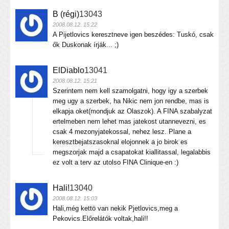
B (régi)
13043
2008.08.12. 15:22
A Pijetlovics keresztneve igen beszédes: Tuskó, csak
ők Duskonak írják... ;)
ElDiablo
13041
2008.08.12. 15:21
Szerintem nem kell szamolgatni, hogy igy a szerbek
meg ugy a szerbek, ha Nikic nem jon rendbe, mas is
elkapja oket(mondjuk az Olaszok). A FINA szabalyzat
ertelmeben nem lehet mas jatekost utannevezni, es
csak 4 mezonyjatekossal, nehez lesz. Plane a
keresztbejatszasoknal elojonnek a jo birok es
megszorjak majd a csapatokat kiallitassal, legalabbis
ez volt a terv az utolso FINA Clinique-en :)
Hali!
13040
2008.08.12. 15:03
Hali,még kettö van nekik Pjetlovics,meg a
Pekovics.Előrelátók voltak,hali!!