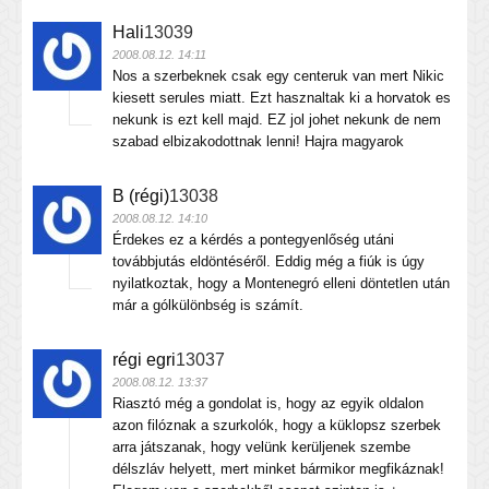
Hali
13039
2008.08.12. 14:11
Nos a szerbeknek csak egy centeruk van mert Nikic
kiesett serules miatt. Ezt hasznaltak ki a horvatok es
nekunk is ezt kell majd. EZ jol johet nekunk de nem
szabad elbizakodottnak lenni! Hajra magyarok
B (régi)
13038
2008.08.12. 14:10
Érdekes ez a kérdés a pontegyenlőség utáni
továbbjutás eldöntéséről. Eddig még a fiúk is úgy
nyilatkoztak, hogy a Montenegró elleni döntetlen után
már a gólkülönbség is számít.
régi egri
13037
2008.08.12. 13:37
Riasztó még a gondolat is, hogy az egyik oldalon
azon filóznak a szurkolók, hogy a küklopsz szerbek
arra játszanak, hogy velünk kerüljenek szembe
délszláv helyett, mert minket bármikor megfikáznak!