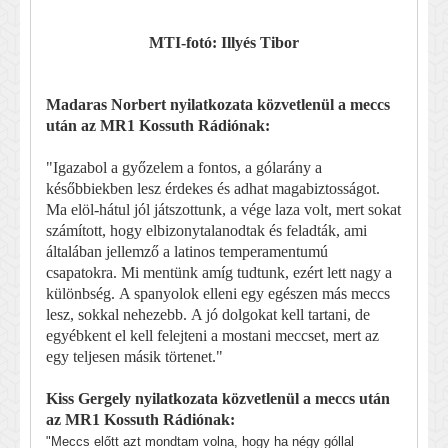
MTI-fotó: Illyés Tibor
Madaras Norbert nyilatkozata közvetlenül a meccs
után az MR1 Kossuth Rádiónak:
"Igazabol a győzelem a fontos, a gólarány a
későbbiekben lesz érdekes és adhat magabiztosságot.
Ma elöl-hátul jól játszottunk, a vége laza volt, mert sokat
számított, hogy elbizonytalanodtak és feladták, ami
általában jellemző a latinos temperamentumú
csapatokra. Mi mentünk amíg tudtunk, ezért lett nagy a
különbség. A spanyolok elleni egy egészen más meccs
lesz, sokkal nehezebb. A jó dolgokat kell tartani, de
egyébkent el kell felejteni a mostani meccset, mert az
egy teljesen másik törtenet."
Kiss Gergely nyilatkozata közvetlenül a meccs után
az MR1 Kossuth Rádiónak:
"Meccs előtt azt mondtam volna, hogy ha négy góllal