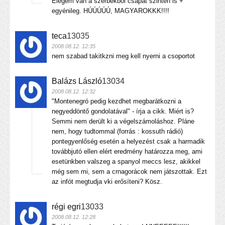
Elegem van a szerbekből csapat szinten is +
egyénileg. HÚÚÚÚÚ, MAGYAROKKK!!!!
teca
13035
2008.08.12. 12:35
nem szabad takitkzni meg kell nyerni a csoportot
Balázs László
13034
2008.08.12. 12:32
"Montenegró pedig kezdhet megbarátkozni a
negyeddöntő gondolatával" - írja a cikk. Miért is?
Semmi nem derült ki a végelszámoláshoz. Pláne
nem, hogy tudtommal (forrás : kossuth rádió)
pontegyenlőség esetén a helyezést csak a harmadik
továbbjutó ellen elért eredmény határozza meg, ami
esetünkben valszeg a spanyol meccs lesz, akikkel
még sem mi, sem a crnagorácok nem játszottak. Ezt
az infót megtudja vki erősíteni? Kösz.
régi egri
13033
2008.08.12. 12:28