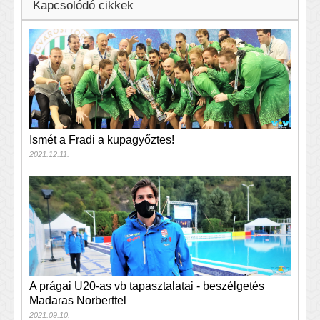
Kapcsolódó cikkek
Ismét a Fradi a kupagyőztes!
2021.12.11.
A prágai U20-as vb tapasztalatai - beszélgetés
Madaras Norberttel
2021.09.10.