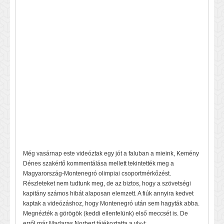
Még vasárnap este videóztak egy jót a faluban a mieink, Kemény
Dénes szakértő kommentálása mellett tekintették meg a
Magyarország-Montenegró olimpiai csoportmérkőzést.
Részleteket nem tudtunk meg, de az biztos, hogy a szövetségi
kapitány számos hibát alaposan elemzett. A fiúk annyira kedvet
kaptak a videózáshoz, hogy Montenegró után sem hagyták abba.
Megnézték a görögök (keddi ellenfelünk) első meccsét is. De
erről már Madaras Norbert tájékoztatta a vlv-t: