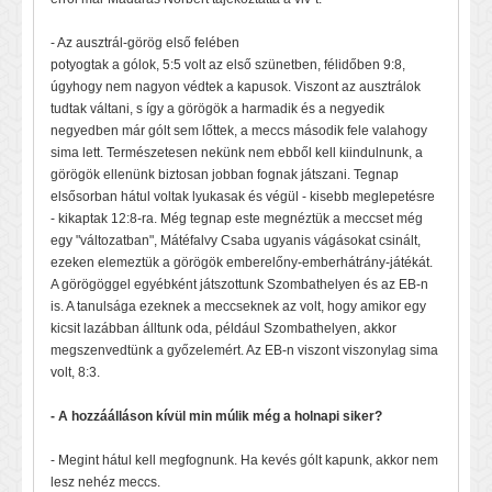
- Az ausztrál-görög első felében
potyogtak a gólok, 5:5 volt az első szünetben, félidőben 9:8,
úgyhogy nem nagyon védtek a kapusok. Viszont az ausztrálok
tudtak váltani, s így a görögök a harmadik és a negyedik
negyedben már gólt sem lőttek, a meccs második fele valahogy
sima lett. Természetesen nekünk nem ebből kell kiindulnunk, a
görögök ellenünk biztosan jobban fognak játszani. Tegnap
elsősorban hátul voltak lyukasak és végül - kisebb meglepetésre
- kikaptak 12:8-ra. Még tegnap este megnéztük a meccset még
egy "változatban", Mátéfalvy Csaba ugyanis vágásokat csinált,
ezeken elemeztük a görögök emberelőny-emberhátrány-játékát.
A görögöggel egyébként játszottunk Szombathelyen és az EB-n
is. A tanulsága ezeknek a meccseknek az volt, hogy amikor egy
kicsit lazábban álltunk oda, például Szombathelyen, akkor
megszenvedtünk a győzelemért. Az EB-n viszont viszonylag sima
volt, 8:3.
- A hozzáálláson kívül min múlik még a holnapi siker?
- Megint hátul kell megfognunk. Ha kevés gólt kapunk, akkor nem
lesz nehéz meccs.