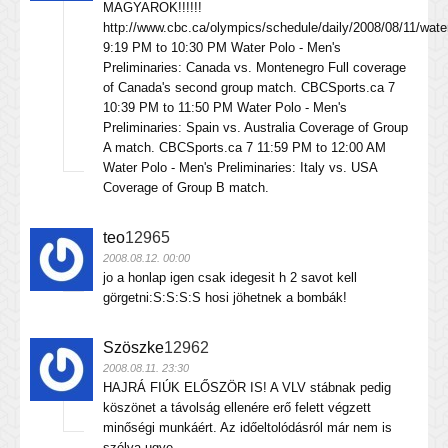
MAGYAROK!!!!!!
http://www.cbc.ca/olympics/schedule/daily/2008/08/11/wate
9:19 PM to 10:30 PM Water Polo - Men's
Preliminaries: Canada vs. Montenegro Full coverage
of Canada's second group match. CBCSports.ca 7
10:39 PM to 11:50 PM Water Polo - Men's
Preliminaries: Spain vs. Australia Coverage of Group
A match. CBCSports.ca 7 11:59 PM to 12:00 AM
Water Polo - Men's Preliminaries: Italy vs. USA
Coverage of Group B match.
teo
12965
2008.08.12. 00:00
jo a honlap igen csak idegesit h 2 savot kell
görgetni:S:S:S:S hosi jöhetnek a bombák!
Szöszke
12962
2008.08.11. 23:30
HAJRÁ FIÚK ELŐSZÖR IS! A VLV stábnak pedig
köszönet a távolság ellenére erő felett végzett
minőségi munkáért. Az időeltolódásról már nem is
szólva ugye.