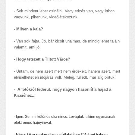
- Sok mindent lehet csinálni. Vagy edzés van, vagy itthon
vagyunk, pihenünk, videójátékozunk.
- Milyen a kaja?
- Van sok fajta. Jó, bár kicsit unalmas, de mindig lehet találni
valamit, ami jó.
- Hogy tetszett a Tiltott Város?
- Untam, de nem azért mert nem érdekelt, hanem azért, mert
elviselhetetlen időjárás volt. Meleg, fülledt, már alig bírtuk.
- A fotókról kiderül, hogy nagyon hasonlít a hajad a
Kicsiéhez...
- Igen. Semmi különös oka nincs. Levágtuk itt kinn egymásnak
elektromos hajnyíróval.
- Nincs köze szakmailag a vízilabdához? Valami babona,