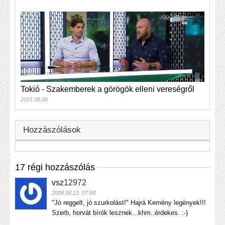
Tokió - Szakemberek a görögök elleni vereségről
2021.08.06.
Hozzászólások
17 régi hozzászólás
vsz
12972
2008.08.12. 07:58
"Jó reggelt, jó szurkolást!" Hajrá Kemény legények!!!
Szerb, horvát bírók lesznek...khm..érdekes. :-)