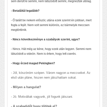
sem derült ki semmi, nem látszódott semmi, megnéztük utólag.
- Betaláltál legalább?
- Ő talált be nekem először, utána ezek szerint én jobban, mert
fogta a fejét. Nem volt semmi különös, ez bármelyik meccsen
megtörténik.
- Nincs következménye a szabályok szerint, ugye?
- Nincs. Hát még az kéne, hogy ezek után legyen. Semmi nem
látszódott a videón. Nem is értem, hogy lett cserés.
- Hogy érzed magad Pekingben?
- Jól, köszönöm szépen. Várom nagyon a meccseket. Az
első után pláne, hiszen nem játszhattam sokat.
- Milyen a hangulat?
- Jó. Motiváltak vagyunk, jól fogunk játszani.
- A szabadidőt hogy töltitek el?