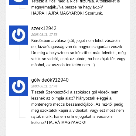
Tetszik a Hosi meg a Kicsi frizurája. A többieket is
megnyírhatják./Na persze ha hagyják.:-)/
HAJRÁ,HAJRÁ MAGYAROK! Szorítunk.
szerk
12942
2008.08.11. 17:53
Kérdésben a válasz (sőt, jogot nem lehet vásárolni
se, kizárólagosság van és nagyon szigorúan veszik.
De még a helyszínen se készíthet más felvételt, még
velük se videót, csak az utcán, ha hozzájuk fér, vagy
máshol, az uszoda területén nem...)
gólvideók?
12940
2008.08.11. 17:44
Tisztelt Szerkesztők! a szokásos gól videók nem
lesznek az olimpia alatt? hiányoztak eléggé a
montenegro meccs beszámolójából. Az m1-től pedig
meg szoktátok kapni a videókat, vagy ezt most nem
rajtuk múlik, hanem online jogokat is vásárolni
kellene? HAJRÁ MAGYAROK!!