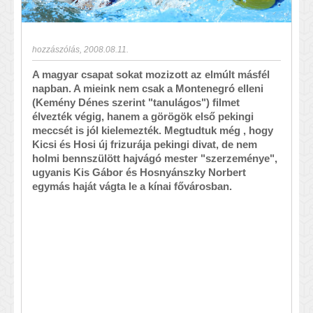
hozzászólás
,
2008.08.11.
A magyar csapat sokat mozizott az elmúlt másfél
napban. A mieink nem csak a Montenegró elleni
(Kemény Dénes szerint "tanulágos") filmet
élvezték végig, hanem a görögök első pekingi
meccsét is jól kielemezték. Megtudtuk még , hogy
Kicsi és Hosi új frizurája pekingi divat, de nem
holmi bennszülött hajvágó mester "szerzeménye",
ugyanis Kis Gábor és Hosnyánszky Norbert
egymás haját vágta le a kínai fővárosban.