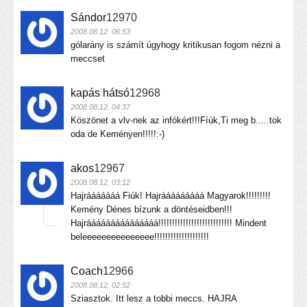
Sándor
12970
2008.08.12. 06:53
gólarány is számít úgyhogy kritikusan fogom nézni a
meccset
kapás hátsó
12968
2008.08.12. 04:37
Köszönet a vlv-nek az infókért!!!Fíúk,Ti meg b.....tok
oda de Keményen!!!!!:-)
akos
12967
2008.08.12. 03:12
Hajrááááááá Fiúk! Hajrááááááááá Magyarok!!!!!!!!!
Kemény Dénes bízunk a döntéseidben!!!
Hajrááááááááááááááá!!!!!!!!!!!!!!!!!!!!!!!!!!! Mindent
beleeeeeeeeeeeeeee!!!!!!!!!!!!!!!!!!!!
Coach
12966
2008.08.12. 02:52
Sziasztok. Itt lesz a tobbi meccs. HAJRA