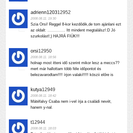
adrienn1203
12952
2008.08.11. 19:30
Szia Orsi! Reggel 8-kor kezdődik,de tom ajánlani ezt
az oldalt: ............... Itt mindent megtalálsz!:D Jó
szurkolást!;) HAJRÁ FIÚK!!!
orsi
12950
2008.08.11. 18:56
holnap most itteni idő szerint mikor lesz a meccs??
mert már hallottam több féle időpontot és
belezavarodtam!!!! írjon valaki!!!!! köszii előre is
kutya
12949
2008.08.11. 18:42
Mátéfalvy Csaba nem i-vel írja a családi nevét,
hanem y-nal.
t
12944
2008.08.11. 18:03