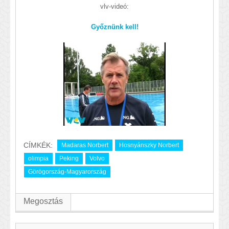
vlv-videó:
Győznünk kell!
CÍMKÉK:
Madaras Norbert
Hosnyánszky Norbert
olimpia
Peking
Volvo
Görögország-Magyarország
Megosztás