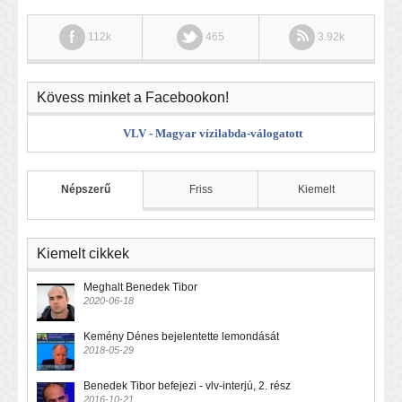
112k
465
3.92k
Kövess minket a Facebookon!
VLV - Magyar vízilabda-válogatott
Népszerű
Friss
Kiemelt
Kiemelt cikkek
Meghalt Benedek Tibor
2020-06-18
Kemény Dénes bejelentette lemondását
2018-05-29
Benedek Tibor befejezi - vlv-interjú, 2. rész
2016-10-21