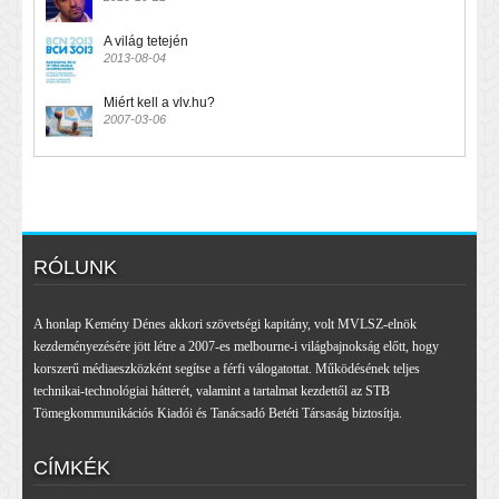
A világ tetején
2013-08-04
Miért kell a vlv.hu?
2007-03-06
RÓLUNK
A honlap Kemény Dénes akkori szövetségi kapitány, volt MVLSZ-elnök
kezdeményezésére jött létre a 2007-es melbourne-i világbajnokság előtt, hogy
korszerű médiaeszközként segítse a férfi válogatottat. Működésének teljes
technikai-technológiai hátterét, valamint a tartalmat kezdettől az STB
Tömegkommunikációs Kiadói és Tanácsadó Betéti Társaság biztosítja.
CÍMKÉK