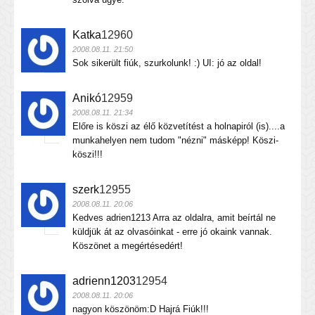
Katka
12960
2008.08.11. 21:50
Sok sikerült fiúk, szurkolunk! :) UI: jó az oldal!
Anikó
12959
2008.08.11. 21:34
Előre is köszi az élő közvetítést a holnapiról (is)....a
munkahelyen nem tudom "nézni" másképp! Köszi-
köszi!!!
szerk
12955
2008.08.11. 20:06
Kedves adrien1213 Arra az oldalra, amit beírtál ne
küldjük át az olvasóinkat - erre jó okaink vannak.
Köszönet a megértésedért!
adrienn1203
12954
2008.08.11. 20:06
nagyon köszönöm:D Hajrá Fiúk!!!