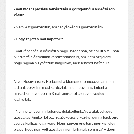
- Volt most speciális felkészülés a görögökből a videózáson
kívül?
- Nem. Azt gyakoroltuk, amit egyébként is gyakorolnánk.
- Hogy zajlott a mai napotok?
- Volt két edzés, a délelőtti a nagy uszodában, az esti itt a faluban.
Mindkettő előtt voltunk konditeremben is, ami nem azt jelenti,
hogy "agyon súlyzózzuk" magunkat, mert lehetett lazítani is.
Mivel Hosnyánszky Norberttel a Montenegró-meccs után nem
tudtunk beszélni, most kérdeztük meg, hogy mi is történt a
második negyedben, 5:3-nál, amikor őt cserével, végleg
kiállították.
- Nem történt semmi különös, dulakodtunk. A víz alatt volt egy
ütésváltás. Amikor feljöttünk, Zlokovics elkezdte fogni a fejét, erre
cserés kiállítás lett a vége. Nem nagyon értettem, mert víz felett
biztos, hogy nem volt ütés, látni nem láthattak semmit. A videón