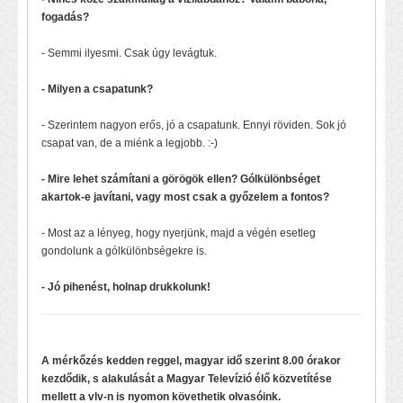
fogadás?
- Semmi ilyesmi. Csak úgy levágtuk.
- Milyen a csapatunk?
- Szerintem nagyon erős, jó a csapatunk. Ennyi röviden. Sok jó
csapat van, de a miénk a legjobb. :-)
- Mire lehet számítani a görögök ellen? Gólkülönbséget
akartok-e javítani, vagy most csak a győzelem a fontos?
- Most az a lényeg, hogy nyerjünk, majd a végén esetleg
gondolunk a gólkülönbségekre is.
- Jó pihenést, holnap drukkolunk!
A mérkőzés kedden reggel, magyar idő szerint 8.00 órakor
kezdődik, s alakulását a Magyar Televízió élő közvetítése
mellett a vlv-n is nyomon követhetik olvasóink.