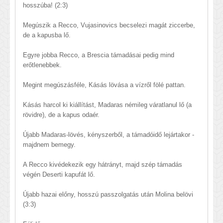
hosszúba! (2:3)
Megúszik a Recco, Vujasinovics becselezi magát ziccerbe,
de a kapusba lő.
Egyre jobba Recco, a Brescia támadásai pedig mind
erőtlenebbek.
Megint megúszásféle, Kásás lövása a vízről fölé pattan.
Kásás harcol ki kiállítást, Madaras némileg váratlanul lő (a
rövidre), de a kapus odaér.
Újabb Madaras-lövés, kényszerből, a támadóidő lejártakor -
majdnem bemegy.
A Recco kivédekezik egy hátrányt, majd szép támadás
végén Deserti kapufát lő.
Újabb hazai előny, hosszú passzolgatás után Molina belövi
(3:3)