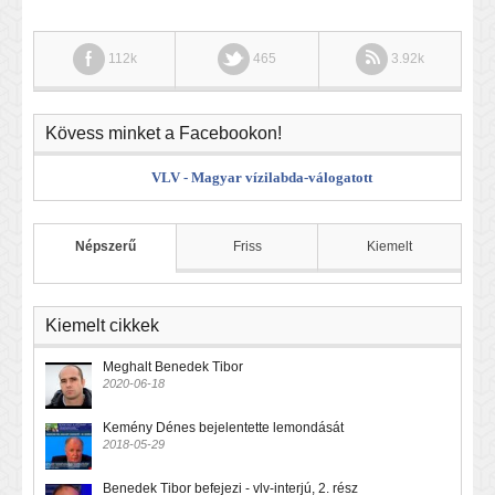
112k
465
3.92k
Kövess minket a Facebookon!
VLV - Magyar vízilabda-válogatott
Népszerű
Friss
Kiemelt
Kiemelt cikkek
Meghalt Benedek Tibor
2020-06-18
Kemény Dénes bejelentette lemondását
2018-05-29
Benedek Tibor befejezi - vlv-interjú, 2. rész