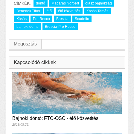
CÍMKÉK:
döntő
Madaras Norbert
olasz bajnokság
Benedek Tibor
élő
élő közvetítés
Kásás Tamás
Kásás
Pro Recco
Brescia
Scudetto
bajnoki döntő
Brescia-Pro Recco
Megosztás
Kapcsolódó cikkek
Bajnoki döntő: FTC-OSC - élő közvetítés
2019.05.22.