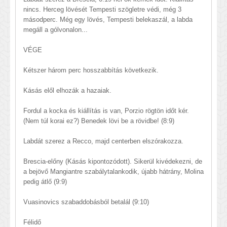
nincs. Herceg lövését Tempesti szögletre védi, még 3
másodperc. Még egy lövés, Tempesti belekaszál, a labda
megáll a gólvonalon...
VÉGE
Kétszer három perc hosszabbítás következik.
Kásás elől elhozák a hazaiak.
Fordul a kocka és kiállítás is van, Porzio rögtön időt kér.
(Nem túl korai ez?) Benedek lövi be a rövidbe! (8:9)
Labdát szerez a Recco, majd centerben elszórakozza.
Brescia-előny (Kásás kipontozódott). Sikerül kivédekezni, de
a bejövő Mangiantre szabálytalankodik, újabb hátrány, Molina
pedig átlő (9:9)
Vuasinovics szabaddobásból betalál (9:10)
Félidő