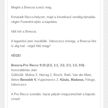
Megint a Brescia szerzi meg.
Kimaradt Recco-helyzet, majd a következő vendég-támadás
végén Fiorentini-ejtés a kapufára.
Időt kér a Brescia.
A legutolsó perc kezdődik. Udovicsics kimegy, a Brescia lőni
is alig tud - végül fölé megy!
VÉGE!
Brescia-Pro Recco 9:10 (2:2, 1:1, 3:2, 2:3, 1:2, 0:0)
-
hosszabbítás után
Góllövők: Molina 3, Herceg 2, Binchi, Rath, Van der Meer,
illetve
Benedek 4,
Vujasinovics 2,
Kásás, Madaras,
Felugo,
Udovicsics
A Pro Recco szerdán, hazai pályán megszerezheti a bajnoki
címet!