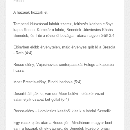
Félidő
A hazaiak hozzák el.
Tempesti kiúszással labdát szerez, felúszás közben előnyt
kap a Recco. Körbejár a labda, Benedek-Udovicsics-Kásás-
Benedek, és Tibi a rövidnél bevágja - utána nagyon örül! 3:4
Előnyben előbb érvénytelen, majd érvényes gólt lő a Brescia
- Rath (4:4)
Recco-előny, Vujasinovics centerpasszát Felugo a kapusba
húzza.
Most Brescia-előny, Binchi bedobja (5:4)
Desertit állítják ki, van der Meer belövi - először vezet
valamelyik csapat két góllal (6:4)
Recco-előny - Udovicsics kezéből kiesik a labda! Szerelik.
Egy rossz ejtés után a Recco jön. Mindhárom magyar bent
van, a hazaiak ütnek-vágnak, de Benedek középről óriási