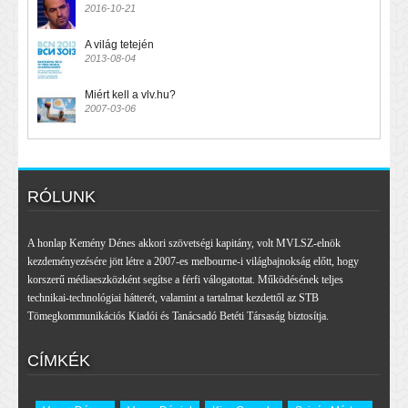
2016-10-21
A világ tetején
2013-08-04
Miért kell a vlv.hu?
2007-03-06
RÓLUNK
A honlap Kemény Dénes akkori szövetségi kapitány, volt MVLSZ-elnök
kezdeményezésére jött létre a 2007-es melbourne-i világbajnokság előtt, hogy
korszerű médiaeszközként segítse a férfi válogatottat. Működésének teljes
technikai-technológiai hátterét, valamint a tartalmat kezdettől az STB
Tömegkommunikációs Kiadói és Tanácsadó Betéti Társaság biztosítja.
CÍMKÉK