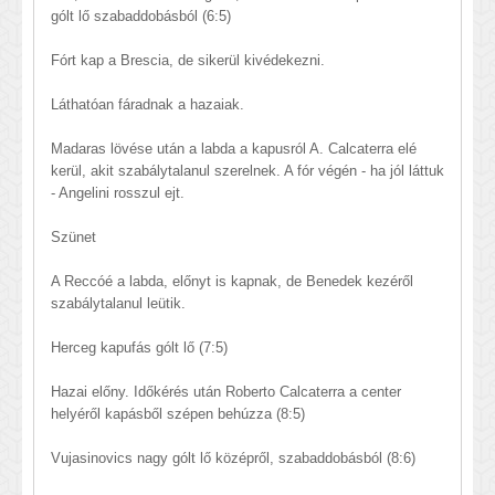
gólt lő szabaddobásból (6:5)
Fórt kap a Brescia, de sikerül kivédekezni.
Láthatóan fáradnak a hazaiak.
Madaras lövése után a labda a kapusról A. Calcaterra elé
kerül, akit szabálytalanul szerelnek. A fór végén - ha jól láttuk
- Angelini rosszul ejt.
Szünet
A Reccóé a labda, előnyt is kapnak, de Benedek kezéről
szabálytalanul leütik.
Herceg kapufás gólt lő (7:5)
Hazai előny. Időkérés után Roberto Calcaterra a center
helyéről kapásből szépen behúzza (8:5)
Vujasinovics nagy gólt lő középről, szabaddobásból (8:6)