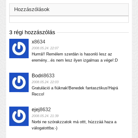
Hozzászólások
3 régi hozzászólás
x
8634
2008.05.24. 22:07
Hurrrá!! Remélem szerdán is hasonló lesz az
eremény...és nem lesz ilyen izgalmas a vége!:D
Bodri
8633
2008.05.24. 22:03
Gratuláció a fiúknak!Benedek fantasztikus!Hajrá
Recco!
ejej
8632
2008.05.24. 21:39
Norbi ne szórakzzatok má ottt, húzzzáá haza a
válogatottba:-)