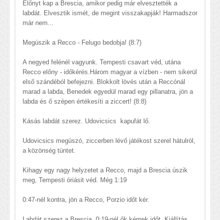
Előnyt kap a Brescia, amikor pedig már elvesztették a
labdát. Elvesztik ismét, de megint visszakapják! Harmadszor
már nem...
Megúszik a Recco - Felugo bedobja! (8:7)
A negyed felénél vagyunk. Tempesti csavart véd, utána
Recco előny - időkérés.Három magyar a vízben - nem sikerül
első szándéból befejezni. Blokkolt lövés után a Reccónál
marad a labda, Benedek egyedül marad egy pillanatra, jön a
labda és ő szépen értékesíti a ziccert! (8:8)
Kásás labdát szerez. Udovicsics kapufát lő.
Udovicsics megúszó, ziccerben lévő játékost szerel hátulról,
a közönség tüntet.
Kihagy egy nagy helyzetet a Recco, majd a Brescia úszik
meg, Tempesti óriásit véd. Még 1:19
0:47-nél kontra, jön a Recco, Porzio időt kér.
Labdát szerez a Brescia, 0:19-nél ők kérnek időt. Kiállítás