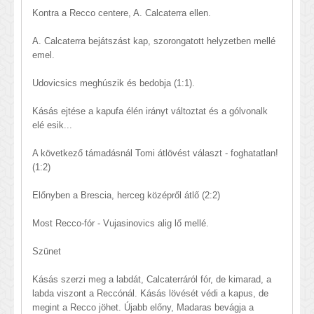
Kontra a Recco centere, A. Calcaterra ellen.
A. Calcaterra bejátszást kap, szorongatott helyzetben mellé
emel.
Udovicsics meghúszik és bedobja (1:1).
Kásás ejtése a kapufa élén irányt változtat és a gólvonalk
elé esik...
A következő támadásnál Tomi átlövést választ - foghatatlan!
(1:2)
Előnyben a Brescia, herceg középről átlő (2:2)
Most Recco-fór - Vujasinovics alig lő mellé.
Szünet
Kásás szerzi meg a labdát, Calcaterráról fór, de kimarad, a
labda viszont a Reccónál. Kásás lövését védi a kapus, de
megint a Recco jöhet. Újabb előny, Madaras bevágja a