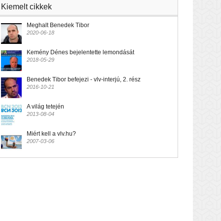
Kiemelt cikkek
Meghalt Benedek Tibor
2020-06-18
Kemény Dénes bejelentette lemondását
2018-05-29
Benedek Tibor befejezi - vlv-interjú, 2. rész
2016-10-21
A világ tetején
2013-08-04
Miért kell a vlv.hu?
2007-03-06