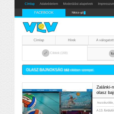
Címlap
Adatvédelem
Moderálási alapelvek
Impresszu
FACEBOOK
Nikics-gól lábbal
Címlap
Hírek
A válogatott
Cikkek (168)
OLASZ BAJNOKSÁG
162
cikkben szerepel.
Zalánki-n
olasz ba
hozzászólás,
A 13. fordul