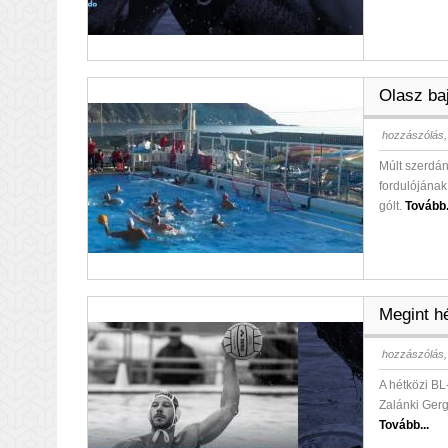
Olasz ba
hozzászólás,
Múlt szerdá
fordulójának
gólt.
Tovább.
Megint hé
hozzászólás,
A hétközi BL
Zalánki Gerg
Tovább...