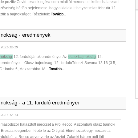
de pozitív Covid-tesztek egész sora miatt öt meccset el kellett halasztani
zövetség hétfőn bejelentette, hogy a kialakult helyzet miatt február 12-
sztik a bajnokságot. Részletek:
Tovább...
jnokság - eredmények
 2021-12-19
jnokság
12. fordulójának eredményei:Az
olasz bajnokság
12.
 eredményei: Olasz bajnokság, 12. fordulóTrieszt-Savona 13:16 (3:5,
4)G.: Inaba 5, Mezzarobba, M...
Tovább...
jnokság - a 11. forduló eredményei
 2021-12-13
másodszor halasztott meccset a Pro Recco. A szombati olasz bajnoki
 Brescia idegenben lépte le az Ortigiát. Előrehoztak egy meccset a
rdulóból, a Recco agyonverte az Anziót. Zalánki három gólt lőtt,