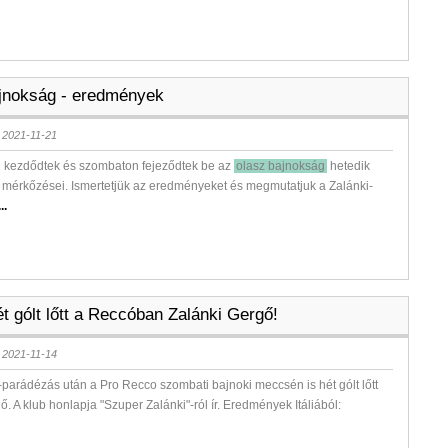
jnokság - eredmények
 2021-11-21
n kezdődtek és szombaton fejeződtek be az
olasz bajnokság
hetedik
 mérkőzései. Ismertetjük az eredményeket és megmutatjuk a Zalánki-
..
t gólt lőtt a Reccóban Zalánki Gergő!
 2021-11-14
-parádézás után a Pro Recco szombati bajnoki meccsén is hét gólt lőtt
ő. A klub honlapja "Szuper Zalánki"-ról ír. Eredmények Itáliából: