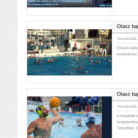
Olasz ba
hozzászólás,
Először játs
eredményei, 
Olasz ba
hozzászólás,
A negyedik o
meglepetése
Triesztben.