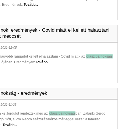
k. Eredmények:
Tovább...
noki eredmények - Covid miatt el kellett halasztani
k meccsét
 2021-12-05
agyobb rangadót kellett elhalasztani - Covid miatt - az
olasz bajnokság
dulójában. Eredmények:
Tovább...
jnokság - eredmények
 2021-11-28
 két fordulót rendeztek meg az
olasz bajnokság
ban. Zalánki Gergő
gólt lőtt, a Pro Recco százszázalékos mérleggel vezeti a tabellát.
k:
Tovább...