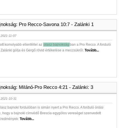
jnokság: Pro Recco-Savona 10:7 - Zalánki 1
 2021-11-07
zott komolyabb ellenféllel az
olasz bajnokság
ban a Pro Recco. A forduló
Zalánki gólja és Gergő rövid értékelése a meccsükről:
Tovább...
jnokság: Milánó-Pro Recco 4:21 - Zalánki: 3
 2021-10-31
lasz bajnoki fordulóban is simán nyert a Pro Recco. A forduló óriási
, hogy a bajnoki címvédő Brescia egygólos vereséget szenvedett
 Eredmények:
Tovább...