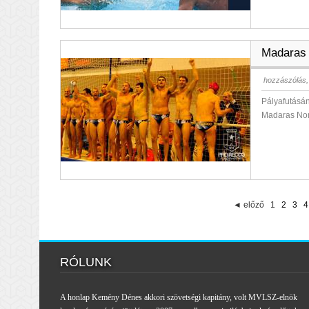
Madaras 
hozzászólás,
Pályafutásán
Madaras Nor
◄ előző
1
2
3
4
RÓLUNK
A honlap Kemény Dénes akkori szövetségi kapitány, volt MVLSZ-elnök