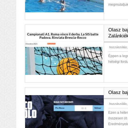
megmutatju
Olasz baj
Zalánkié
hozzászólás,
Éppen a legn
hétvégi for
Olasz ba
hozzászólás,
Ezen a héten
összesen öt 
Eredménye