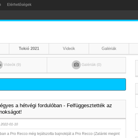
m
Elérhetőségek
Tokió 2021
Videók
Galériák
Videók (9)
Galériák (0)
égyes a hétvégi fordulóban - Felfüggesztették az
jnokságot!
 2022-01-10
óban a Pro Recco még lejátszotta bajnokiját a Pro Recco (Zalánki megint