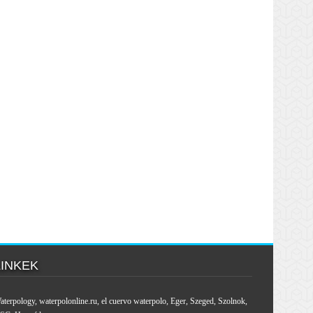
LINKEK
aterpology
,
waterpolonline.ru
,
el cuervo waterpolo
,
Eger
,
Szeged
,
Szolnok
,