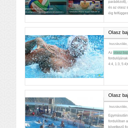
parádézott), 
és az olasz s
éig felfügge
Olasz ba
hozzászólás,
Az
olasz ba
fordulójának
4:4, 1:3, 5:
Olasz ba
hozzászólás,
Egymásután 
fordulóban a
következő fo