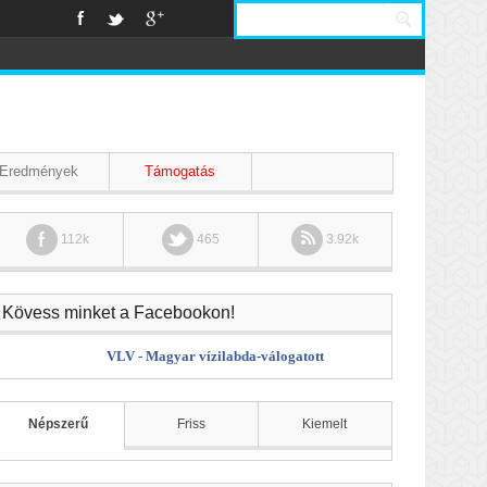
Eredmények
Támogatás
112k
465
3.92k
Kövess minket a Facebookon!
VLV - Magyar vízilabda-válogatott
Népszerű
Friss
Kiemelt