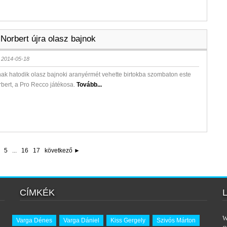
Norbert újra olasz bajnok
 2014-05-18
ak hatodik olasz bajnoki aranyérmét vehette birtokba szombaton este
bert, a Pro Recco játékosa.
Tovább...
5
...
16
17
következő ►
CÍMKÉK
W
Varga Dénes
Varga Dániel
Kiss Gergely
Szivós Márton