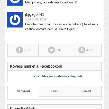
Még jó hogy a csehovra fogadtam :D
jhjgzg
6441
2008.04.09. 17:21
Francba most már, mi van a srácokkal?:( Azért ez a
csehov ennyire nem jó. Hajrá Eger!!!!!
112k
465
3.92k
Kövess minket a Facebookon!
VLV - Magyar vízilabda-válogatott
Népszerű
Friss
Kiemelt
Kiemelt cikkek