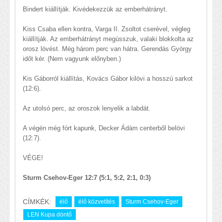
Bindert kiállítják. Kivédekezzük az emberhátrányt.
Kiss Csaba ellen kontra, Varga II. Zsoltot cserével, végleg
kiállítják. Az emberhátrányt megússzuk, valaki blokkolta az
orosz lövést. Még három perc van hátra. Gerendás György
időt kér. (Nem vagyunk előnyben.)
Kis Gáborról kiállítás, Kovács Gábor kilövi a hosszú sarkot
(12:6).
Az utolsó perc, az oroszok lenyelik a labdát.
A végén még fórt kapunk, Decker Ádám centerből belövi
(12:7).
VÉGE!
Sturm Csehov-Eger 12:7 (5:1, 5:2, 2:1, 0:3)
CÍMKÉK:
élő
élő közvetítés
Sturm Csehov-Eger
LEN Kupa döntő