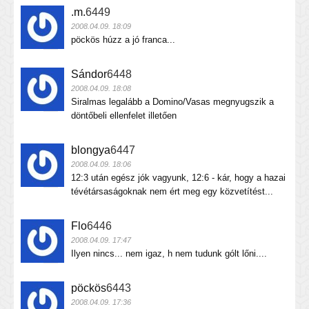
.m.
6449
2008.04.09. 18:09
pöckös húzz a jó franca...
Sándor
6448
2008.04.09. 18:08
Siralmas legalább a Domino/Vasas megnyugszik a
döntőbeli ellenfelet illetően
blongya
6447
2008.04.09. 18:06
12:3 után egész jók vagyunk, 12:6 - kár, hogy a hazai
tévétársaságoknak nem ért meg egy közvetítést...
Flo
6446
2008.04.09. 17:47
Ilyen nincs... nem igaz, h nem tudunk gólt lőni....
pöckös
6443
2008.04.09. 17:36