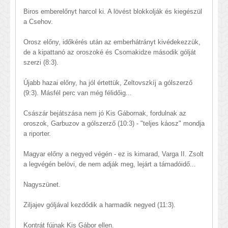
Biros emberelőnyt harcol ki. A lövést blokkolják és kiegészül
a Csehov.
Orosz előny, időkérés után az emberhátrányt kivédekezzük,
de a kipattanó az oroszoké és Csomakidze második gólját
szerzi (8:3).
Újabb hazai előny, ha jól értettük, Zeltovszkíj a gólszerző
(9:3). Másfél perc van még félidőig...
Császár bejátszása nem jó Kis Gábornak, fordulnak az
oroszok, Garbuzov a gólszerző (10:3) - "teljes káosz" mondja
a riporter.
Magyar előny a negyed végén - ez is kimarad, Varga II. Zsolt
a legvégén belövi, de nem adják meg, lejárt a támadóidő...
Nagyszünet.
Ziljajev góljával kezdődik a harmadik negyed (11:3).
Kontrát fújnak Kis Gábor ellen.