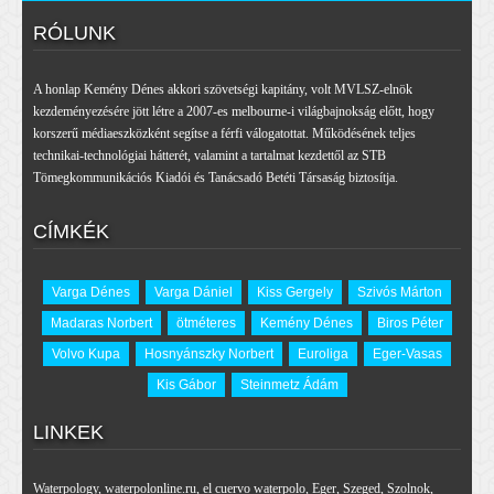
RÓLUNK
A honlap Kemény Dénes akkori szövetségi kapitány, volt MVLSZ-elnök
kezdeményezésére jött létre a 2007-es melbourne-i világbajnokság előtt, hogy
korszerű médiaeszközként segítse a férfi válogatottat. Működésének teljes
technikai-technológiai hátterét, valamint a tartalmat kezdettől az STB
Tömegkommunikációs Kiadói és Tanácsadó Betéti Társaság biztosítja.
CÍMKÉK
Varga Dénes
Varga Dániel
Kiss Gergely
Szivós Márton
Madaras Norbert
ötméteres
Kemény Dénes
Biros Péter
Volvo Kupa
Hosnyánszky Norbert
Euroliga
Eger-Vasas
Kis Gábor
Steinmetz Ádám
LINKEK
Waterpology
,
waterpolonline.ru
,
el cuervo waterpolo
,
Eger
,
Szeged
,
Szolnok
,