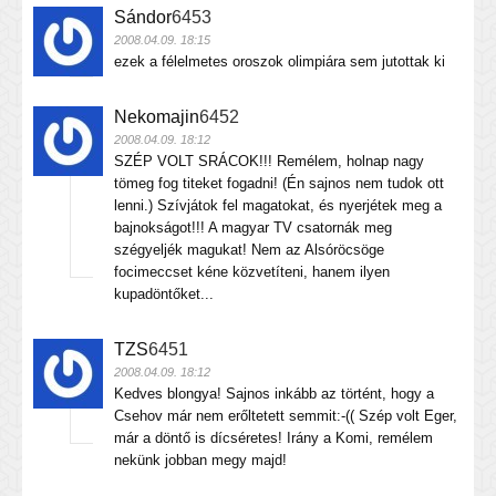
Sándor
6453
2008.04.09. 18:15
ezek a félelmetes oroszok olimpiára sem jutottak ki
Nekomajin
6452
2008.04.09. 18:12
SZÉP VOLT SRÁCOK!!! Remélem, holnap nagy
tömeg fog titeket fogadni! (Én sajnos nem tudok ott
lenni.) Szívjátok fel magatokat, és nyerjétek meg a
bajnokságot!!! A magyar TV csatornák meg
szégyeljék magukat! Nem az Alsóröcsöge
focimeccset kéne közvetíteni, hanem ilyen
kupadöntőket...
TZS
6451
2008.04.09. 18:12
Kedves blongya! Sajnos inkább az történt, hogy a
Csehov már nem erőltetett semmit:-(( Szép volt Eger,
már a döntő is dícséretes! Irány a Komi, remélem
nekünk jobban megy majd!