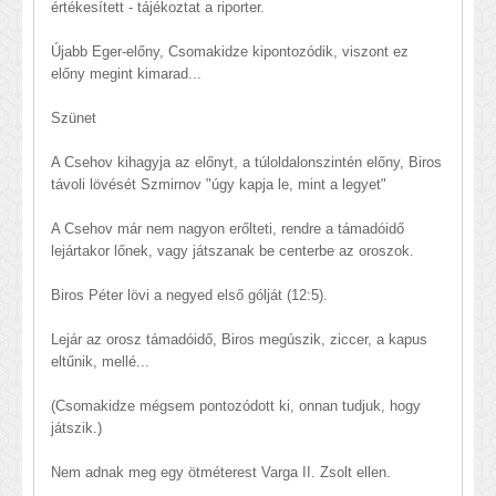
értékesített - tájékoztat a riporter.
Újabb Eger-előny, Csomakidze kipontozódik, viszont ez
előny megint kimarad...
Szünet
A Csehov kihagyja az előnyt, a túloldalonszintén előny, Biros
távoli lövését Szmirnov "úgy kapja le, mint a legyet"
A Csehov már nem nagyon erőlteti, rendre a támadóidő
lejártakor lőnek, vagy játszanak be centerbe az oroszok.
Biros Péter lövi a negyed első gólját (12:5).
Lejár az orosz támadóidő, Biros megúszik, ziccer, a kapus
eltűnik, mellé...
(Csomakidze mégsem pontozódott ki, onnan tudjuk, hogy
játszik.)
Nem adnak meg egy ötméterest Varga II. Zsolt ellen.