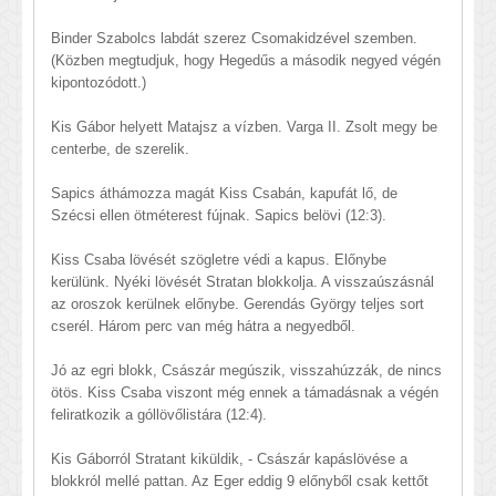
Binder Szabolcs labdát szerez Csomakidzével szemben.
(Közben megtudjuk, hogy Hegedűs a második negyed végén
kipontozódott.)
Kis Gábor helyett Matajsz a vízben. Varga II. Zsolt megy be
centerbe, de szerelik.
Sapics áthámozza magát Kiss Csabán, kapufát lő, de
Szécsi ellen ötméterest fújnak. Sapics belövi (12:3).
Kiss Csaba lövését szögletre védi a kapus. Előnybe
kerülünk. Nyéki lövését Stratan blokkolja. A visszaúszásnál
az oroszok kerülnek előnybe. Gerendás György teljes sort
cserél. Három perc van még hátra a negyedből.
Jó az egri blokk, Császár megúszik, visszahúzzák, de nincs
ötös. Kiss Csaba viszont még ennek a támadásnak a végén
feliratkozik a góllövőlistára (12:4).
Kis Gáborról Stratant kiküldik, - Császár kapáslövése a
blokkról mellé pattan. Az Eger eddig 9 előnyből csak kettőt