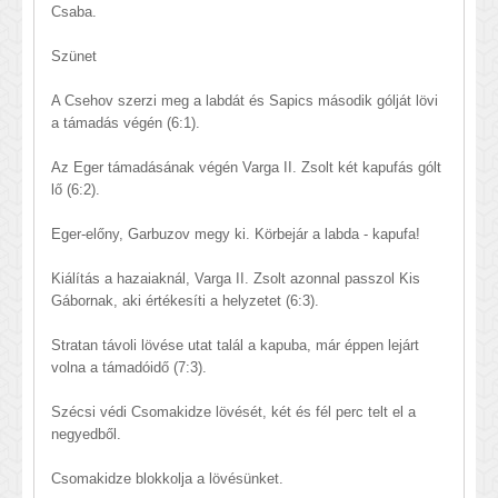
Csaba.
Szünet
A Csehov szerzi meg a labdát és Sapics második gólját lövi
a támadás végén (6:1).
Az Eger támadásának végén Varga II. Zsolt két kapufás gólt
lő (6:2).
Eger-előny, Garbuzov megy ki. Körbejár a labda - kapufa!
Kiálítás a hazaiaknál, Varga II. Zsolt azonnal passzol Kis
Gábornak, aki értékesíti a helyzetet (6:3).
Stratan távoli lövése utat talál a kapuba, már éppen lejárt
volna a támadóidő (7:3).
Szécsi védi Csomakidze lövését, két és fél perc telt el a
negyedből.
Csomakidze blokkolja a lövésünket.