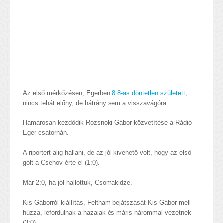
Az első mérkőzésen, Egerben
8:8-as döntetlen született
,
nincs tehát előny, de hátrány sem a visszavágóra.
Hamarosan kezdődik Rozsnoki Gábor közvetítése a Rádió
Eger csatornán.
A riportert alig hallani, de az jól kivehető volt, hogy az első
gólt a Csehov érte el (1:0).
Már 2:0, ha jól hallottuk, Csomakidze.
Kis Gáborról kiállítás, Feltham bejátszását Kis Gábor mell
húzza, lefordulnak a hazaiak és máris hárommal vezetnek
(3:0).