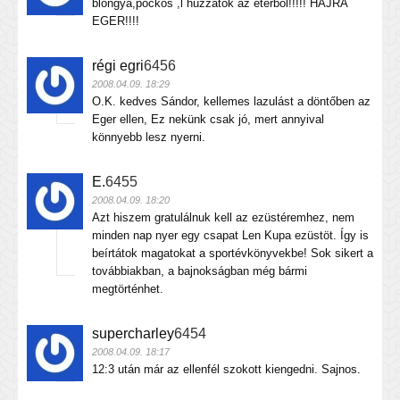
blongya,pöckös ,l húzzatok az éterből!!!!! HAJRÁ
EGER!!!!
régi egri
6456
2008.04.09. 18:29
O.K. kedves Sándor, kellemes lazulást a döntőben az
Eger ellen, Ez nekünk csak jó, mert annyival
könnyebb lesz nyerni.
E.
6455
2008.04.09. 18:20
Azt hiszem gratulálnuk kell az ezüstéremhez, nem
minden nap nyer egy csapat Len Kupa ezüstöt. Így is
beírtátok magatokat a sportévkönyvekbe! Sok sikert a
továbbiakban, a bajnokságban még bármi
megtörténhet.
supercharley
6454
2008.04.09. 18:17
12:3 után már az ellenfél szokott kiengedni. Sajnos.