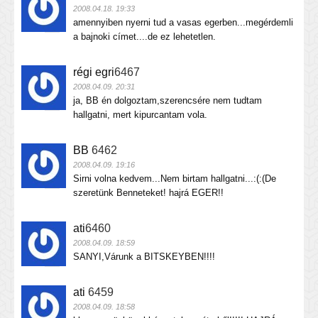
2008.04.18. 19:33
amennyiben nyerni tud a vasas egerben...megérdemli
a bajnoki címet....de ez lehetetlen.
régi egri
6467
2008.04.09. 20:31
ja, BB én dolgoztam,szerencsére nem tudtam
hallgatni, mert kipurcantam vola.
BB
6462
2008.04.09. 19:16
Sirni volna kedvem...Nem birtam hallgatni...:(:(De
szeretünk Benneteket! hajrá EGER!!
ati
6460
2008.04.09. 18:59
SANYI,Várunk a BITSKEYBEN!!!!
ati
6459
2008.04.09. 18:58