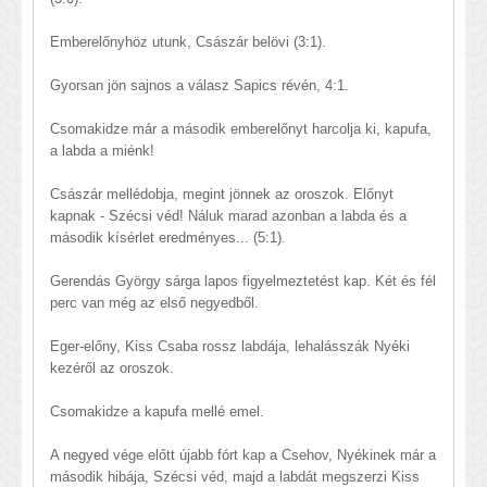
Emberelőnyhöz utunk, Császár belövi (3:1).
Gyorsan jön sajnos a válasz Sapics révén, 4:1.
Csomakidze már a második emberelőnyt harcolja ki, kapufa,
a labda a miénk!
Császár mellédobja, megint jönnek az oroszok. Előnyt
kapnak - Szécsi véd! Náluk marad azonban a labda és a
második kísérlet eredményes... (5:1).
Gerendás György sárga lapos figyelmeztetést kap. Két és fél
perc van még az első negyedből.
Eger-előny, Kiss Csaba rossz labdája, lehalásszák Nyéki
kezéről az oroszok.
Csomakidze a kapufa mellé emel.
A negyed vége előtt újabb fórt kap a Csehov, Nyékinek már a
második hibája, Szécsi véd, majd a labdát megszerzi Kiss