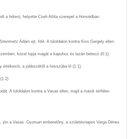
.
olt a héten), helyette Cseh Attila szerepel a Honvédban.
Steinmetz Ádám ejt, fölé. A túloldalon kontra Kiss Gergely ellen.
szemben, közel lopja magát a kapuhoz és lazán beteszi (0:1).
 értékesíti, a jobbszélről a hosszúba lő (1:1).
(1:2)
dát. A túloldalon kontra a Vasas ellen, majd a másik térfélen
, jön a Vasas. Gyorsan emberelőny, a születésnapos Varga Dénes