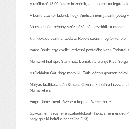
A találkozó 18.00 órakor kezdődik, a csapatok melegítenek
A bemutatáskor kiderül, hogy Vindisch nem játszik (beteg v
Nincs teltház, néhány száz néző előtt kezdődik a meccs.
Kát Kovács úszik a labdára, Róbert szerzi meg Olivér elől. 
Varga Dániel egy csellel kedvező pozícióba kerül Fodorral 
Molnárról kiállítják Steinmetz Barnát. Az előnyt Kiss Gergely
A túloldalon Gór-Nagy megy ki, Tóth Márton gyorsan belövi 
Mátyás kiállítása után Kovács Olivér a kapufára húzza a lab
Molnár ellen.
Varga Dániel távoli lövése a kapufa tövénél hal el.
Szivós nem végzi el a szabaddobást (Takács nem engedi?)
nagy gólt lő balról a hosszúba (1:3).