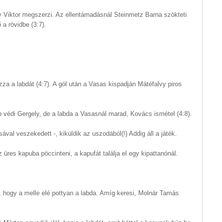
y Viktor megszerzi. Az ellentámadásnál Steinmetz Barna szökteti
 a rövidbe (3:7).
za a labdát (4:7). A gól után a Vasas kispadján Mátéfalvy piros
 védi Gergely, de a labda a Vasasnál marad, Kovács ismétel (4:8).
ával veszekedett -, kiküldik az uszodából(!) Addig áll a játék.
üres kapuba pöccinteni, a kapufát találja el egy kipattanónál.
, hogy a melle elé pottyan a labda. Amíg keresi, Molnár Tamás