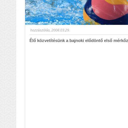
hozzászólás
,
2008.03.29.
Élő közvetítésünk a bajnoki elődöntő első mérkőz