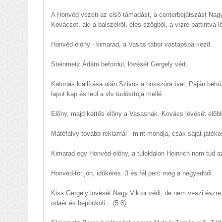
A Honvéd vezeti az első támadást, a centerbejátszást Nag
Kovácsot, aki a balszélről, éles szögből, a vízre pattintva lő
Honvéd-előny - kimarad, a Vasas-tábor vastapsba kezd.
Steinmetz Ádám befordul, lövését Gergely védi.
Katonás kiállítása után Szivós a hosszúra ível, Paján behúz
lapot kap és leül a vlv tudósítója mellé.
Előny, majd kettős előny a Vasasnak. Kovács lövését előbb
Mátéfalvy tovább reklamál - mint mondja, csak saját játékos
Kimarad egy Honvéd-előny, a túloldalon Heinrich nem tud az 
Honvéd-fór jön, időkérés. 3 és fél perc még a negyedből.
Kiss Gergely lövését Nagy Viktor védi, de nem veszi észre
odaér és bepöcköli... (5:8).