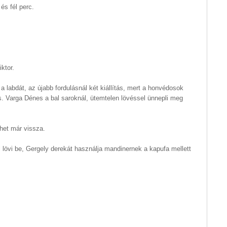
és fél perc.
ktor.
a labdát, az újabb fordulásnál két kiállítás, mert a honvédosok
és. Varga Dénes a bal saroknál, ütemtelen lövéssel ünnepli meg
öhet már vissza.
 lövi be, Gergely derekát használja mandinernek a kapufa mellett