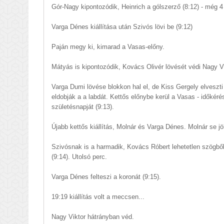
Gór-Nagy kipontozódik, Heinrich a gólszerző (8:12) - még 4 
Varga Dénes kiállítása után Szivós lövi be (9:12)
Paján megy ki, kimarad a Vasas-előny.
Mátyás is kipontozódik, Kovács Olivér lövését védi Nagy Vi
Varga Dumi lövése blokkon hal el, de Kiss Gergely elveszti 
eldobják a a labdát. Kettős előnybe kerül a Vasas - időkér
születésnapját (9:13).
Újabb kettős kiállítás, Molnár és Varga Dénes. Molnár se j
Szivósnak is a harmadik, Kovács Róbert lehetetlen szögből
(9:14). Utolsó perc.
Varga Dénes felteszi a koronát (9:15).
19:19 kiállítás volt a meccsen...
Nagy Viktor hátrányban véd.