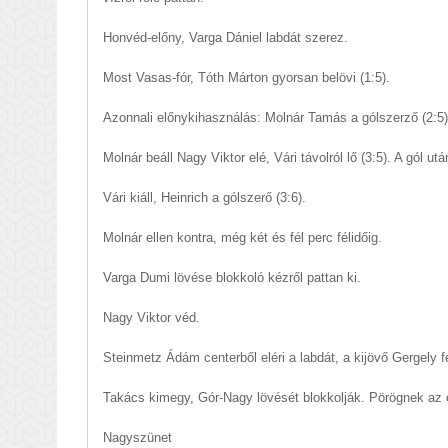
Honvéd-előny, Varga Dániel labdát szerez.
Most Vasas-fór, Tóth Márton gyorsan belövi (1:5).
Azonnali előnykihasználás: Molnár Tamás a gólszerző (2:5)
Molnár beáll Nagy Viktor elé, Vári távolról lő (3:5). A gól ut
Vári kiáll, Heinrich a gólszerő (3:6).
Molnár ellen kontra, még két és fél perc félidőig.
Varga Dumi lövése blokkoló kézről pattan ki.
Nagy Viktor véd.
Steinmetz Ádám centerből eléri a labdát, a kijövő Gergely fe
Takács kimegy, Gór-Nagy lövését blokkolják. Pörögnek az
Nagyszünet