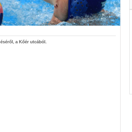
éséről, a Kőér utcából.