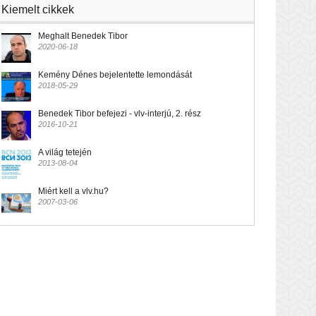
Kiemelt cikkek
Meghalt Benedek Tibor
2020-06-18
Kemény Dénes bejelentette lemondását
2018-05-29
Benedek Tibor befejezi - vlv-interjú, 2. rész
2016-10-21
A világ tetején
2013-08-04
Miért kell a vlv.hu?
2007-03-06