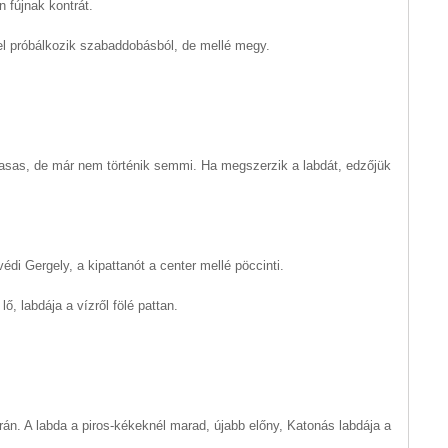
 fújnak kontrát.
el próbálkozik szabaddobásból, de mellé megy.
asas, de már nem történik semmi. Ha megszerzik a labdát, edzőjük
édi Gergely, a kipattanót a center mellé pöccinti.
, labdája a vízről fölé pattan.
án. A labda a piros-kékeknél marad, újabb előny, Katonás labdája a