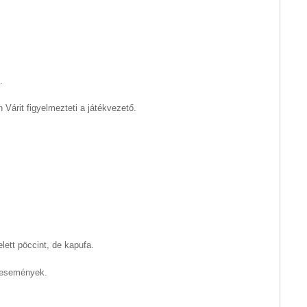
.
án Várit figyelmezteti a játékvezető.
lett pöccint, de kapufa.
 események.