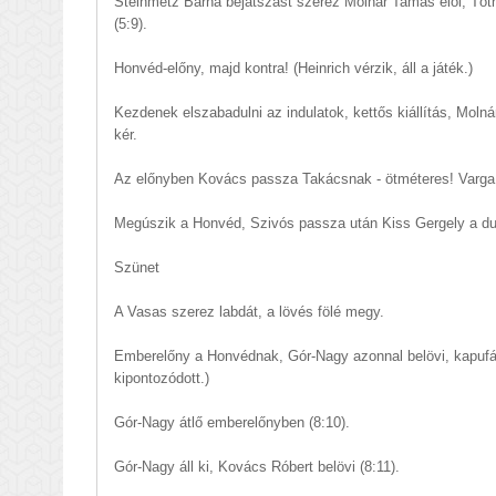
Steinmetz Barna bejátszást szerez Molnár Tamás elől, Tóth 
(5:9).
Honvéd-előny, majd kontra! (Heinrich vérzik, áll a játék.)
Kezdenek elszabadulni az indulatok, kettős kiállítás, Molná
kér.
Az előnyben Kovács passza Takácsnak - ötméteres! Varga D
Megúszik a Honvéd, Szivós passza után Kiss Gergely a duda
Szünet
A Vasas szerez labdát, a lövés fölé megy.
Emberelőny a Honvédnak, Gór-Nagy azonnal belövi, kapufá
kipontozódott.)
Gór-Nagy átlő emberelőnyben (8:10).
Gór-Nagy áll ki, Kovács Róbert belövi (8:11).