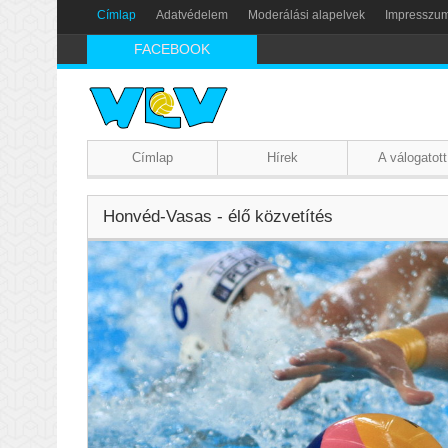
Címlap
Adatvédelem
Moderálási alapelvek
Impresszu
FACEBOOK
Címlap
Hírek
A válogatott
Honvéd-Vasas - élő közvetítés