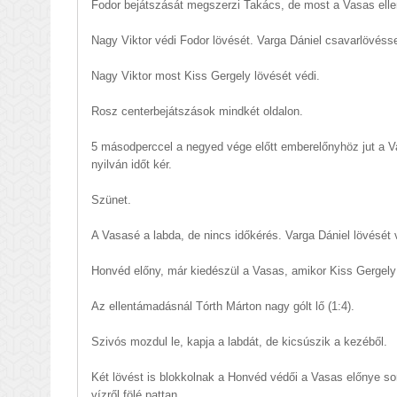
Fodor bejátszását megszerzi Takács, de most a Vasas ellen
Nagy Viktor védi Fodor lövését. Varga Dániel csavarlövéss
Nagy Viktor most Kiss Gergely lövését védi.
Rosz centerbejátszások mindkét oldalon.
5 másodperccel a negyed vége előtt emberelőnyhöz jut a V
nyilván időt kér.
Szünet.
A Vasasé a labda, de nincs időkérés. Varga Dániel lövését v
Honvéd előny, már kiedészül a Vasas, amikor Kiss Gergely lő
Az ellentámadásnál Tórth Márton nagy gólt lő (1:4).
Szivós mozdul le, kapja a labdát, de kicsúszik a kezéből.
Két lövést is blokkolnak a Honvéd védői a Vasas előnye sor
vízről fölé pattan.