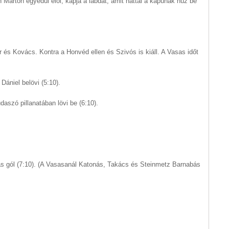
Márton egyedül elöl, kapja a labdát, amit háttal a kapunak húz be
r és Kovács. Kontra a Honvéd ellen és Szivós is kiáll. A Vasas időt
ániel belövi (5:10).
szó pillanatában lövi be (6:10).
s gól (7:10). (A Vasasanál Katonás, Takács és Steinmetz Barnabás