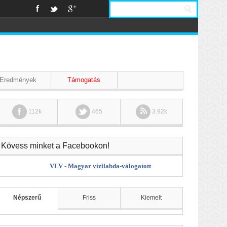
Eredmények
Támogatás
112k
465
3.92k
Kövess minket a Facebookon!
VLV - Magyar vízilabda-válogatott
Népszerű
Friss
Kiemelt