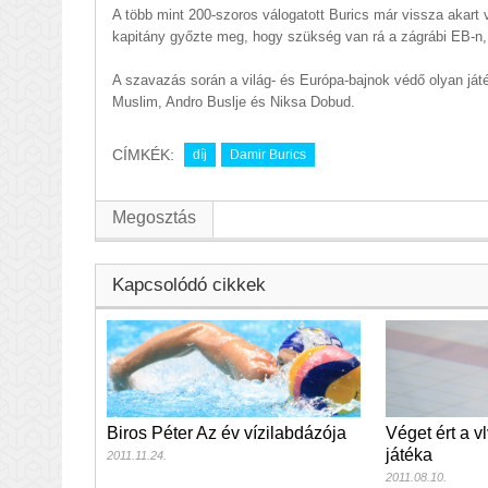
A több mint 200-szoros válogatott Burics már vissza akart
kapitány győzte meg, hogy szükség van rá a zágrábi EB-n, 
A szavazás során a világ- és Európa-bajnok védő olyan ját
Muslim, Andro Buslje és Niksa Dobud.
CÍMKÉK:
díj
Damir Burics
Megosztás
Kapcsolódó cikkek
Biros Péter Az év vízilabdázója
Véget ért a v
játéka
2011.11.24.
2011.08.10.