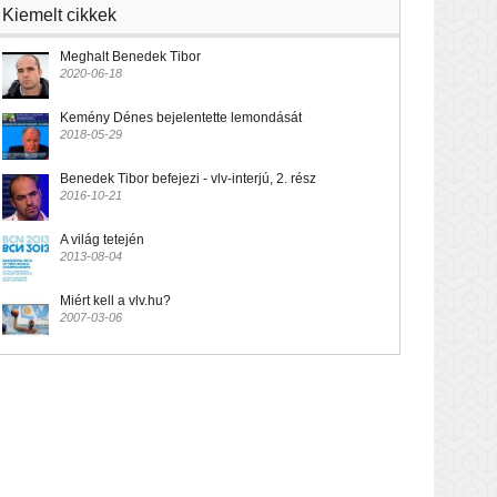
Kiemelt cikkek
Meghalt Benedek Tibor
2020-06-18
Kemény Dénes bejelentette lemondását
2018-05-29
Benedek Tibor befejezi - vlv-interjú, 2. rész
2016-10-21
A világ tetején
2013-08-04
Miért kell a vlv.hu?
2007-03-06