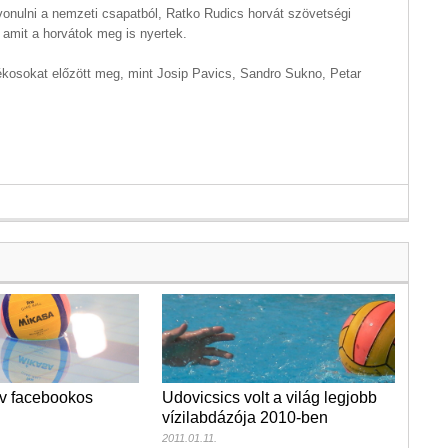
 vonulni a nemzeti csapatból, Ratko Rudics horvát szövetségi
amit a horvátok meg is nyertek.
ékosokat előzött meg, mint Josip Pavics, Sandro Sukno, Petar
lv facebookos
Udovicsics volt a világ legjobb
vízilabdázója 2010-ben
2011.01.11.