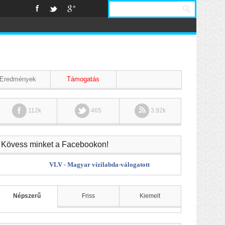
Eredmények
Támogatás
112k
465
3.92k
Kövess minket a Facebookon!
VLV - Magyar vízilabda-válogatott
Népszerű
Friss
Kiemelt