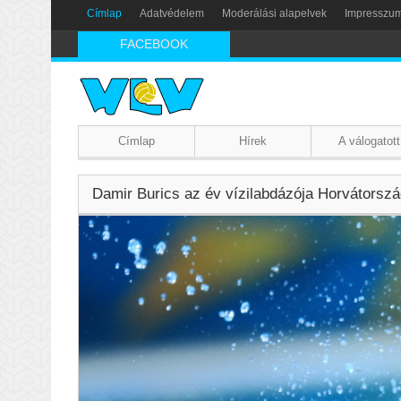
Címlap
Adatvédelem
Moderálási alapelvek
Impresszu
FACEBOOK
Címlap
Hírek
A válogatott
Damir Burics az év vízilabdázója Horvátorsz