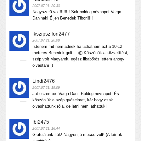
2007.07.21. 20:33
Nagyszerű volt!!!!!!!! Sok boldog névnapot Varga
Daninak! Éljen Benedek Tibor!!!!!
ikszipszilon
2477
2007.07.21. 20:08
Istenem mit nem adnék ha láthatnám azt a 10-12
méteres Benedek-gólt ..:)))) Köszönük a közvetítést,
szép volt Magyarok, egész libabőrös lettem ahogy
olvastam :)
Lindi
2476
2007.07.21. 19:09
Jut eszembe: Varga Dani! Boldog névnapot! És
köszönjük a szép győzelmet, kár hogy csak
olvashattunk róla, de látni nem láthattuk!
Ibi
2475
2007.07.21. 16:44
Gratulálunk fiúk! Nagyon jó meccs volt! (A leírtak
alapján) :)