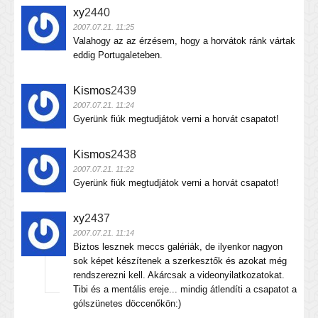
xy
2440
2007.07.21. 11:25
Valahogy az az érzésem, hogy a horvátok ránk vártak
eddig Portugaleteben.
Kismos
2439
2007.07.21. 11:24
Gyerünk fiúk megtudjátok verni a horvát csapatot!
Kismos
2438
2007.07.21. 11:22
Gyerünk fiúk megtudjátok verni a horvát csapatot!
xy
2437
2007.07.21. 11:14
Biztos lesznek meccs galériák, de ilyenkor nagyon
sok képet készítenek a szerkesztők és azokat még
rendszerezni kell. Akárcsak a videonyilatkozatokat.
Tibi és a mentális ereje... mindig átlendíti a csapatot a
gólszünetes döccenőkön:)