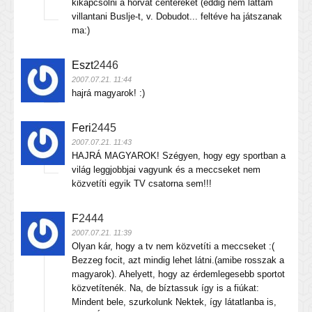
kikapcsolni a horvát centereket (eddig nem láttam
villantani Buslje-t, v. Dobudot... feltéve ha játszanak
ma:)
Eszt
2446
2007.07.21. 11:44
hajrá magyarok! :)
Feri
2445
2007.07.21. 11:43
HAJRÁ MAGYAROK! Szégyen, hogy egy sportban a
világ leggjobbjai vagyunk és a meccseket nem
közvetíti egyik TV csatorna sem!!!
F
2444
2007.07.21. 11:39
Olyan kár, hogy a tv nem közvetíti a meccseket :(
Bezzeg focit, azt mindig lehet látni.(amibe rosszak a
magyarok). Ahelyett, hogy az érdemlegesebb sportot
közvetítenék. Na, de bíztassuk így is a fiúkat:
Mindent bele, szurkolunk Nektek, így látatlanba is,