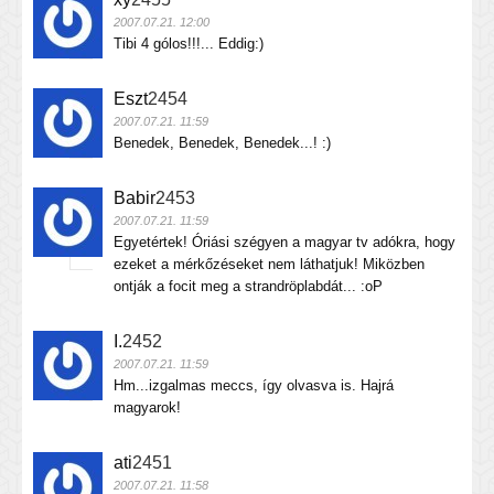
2007.07.21. 12:00
Tibi 4 gólos!!!... Eddig:)
Eszt
2454
2007.07.21. 11:59
Benedek, Benedek, Benedek...! :)
Babir
2453
2007.07.21. 11:59
Egyetértek! Óriási szégyen a magyar tv adókra, hogy
ezeket a mérkőzéseket nem láthatjuk! Miközben
ontják a focit meg a strandröplabdát... :oP
I.
2452
2007.07.21. 11:59
Hm...izgalmas meccs, így olvasva is. Hajrá
magyarok!
ati
2451
2007.07.21. 11:58