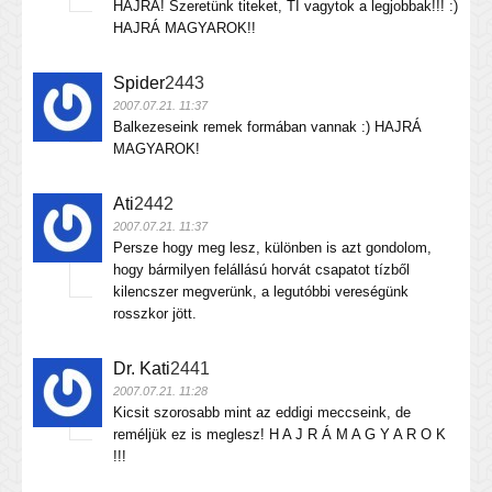
HAJRÁ! Szeretünk titeket, TI vagytok a legjobbak!!! :)
HAJRÁ MAGYAROK!!
Spider
2443
2007.07.21. 11:37
Balkezeseink remek formában vannak :) HAJRÁ
MAGYAROK!
Ati
2442
2007.07.21. 11:37
Persze hogy meg lesz, különben is azt gondolom,
hogy bármilyen felállású horvát csapatot tízből
kilencszer megverünk, a legutóbbi vereségünk
rosszkor jött.
Dr. Kati
2441
2007.07.21. 11:28
Kicsit szorosabb mint az eddigi meccseink, de
reméljük ez is meglesz! H A J R Á M A G Y A R O K
!!!