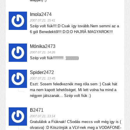
Imola
2474
2007.07.21. 15:41
Szép volt fiúk!!!:D Csak így tovább.Nem semmi az a
6 gól Benedektől!!!:D:D:D HAJRÁ MAGYAROK!!!
Mónika
2473
2007.07.21. 14:26
Szép volt fiúk!!!!!!!!! :)))))))))))
Spider
2472
2007.07.21. 13:45
Eszt: Sosem feledkeznék meg róla sem :) Csak hát
ma nem kapott lehetőséget. Mi lett volna ha mind a
négyen játszanak... Szép volt fiúk :)
B
2471
2007.07.21. 13:14
Gratulálok a Fiúknak! CSodás meccs volt még igy is (
olvasva) :D Köszönjük a VLV-nek meg a VODAFONE-