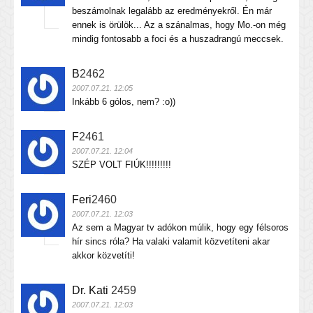
beszámolnak legalább az eredményekről. Én már
ennek is örülök... Az a szánalmas, hogy Mo.-on még
mindig fontosabb a foci és a huszadrangú meccsek.
B
2462
2007.07.21. 12:05
Inkább 6 gólos, nem? :o))
F
2461
2007.07.21. 12:04
SZÉP VOLT FIÚK!!!!!!!!!
Feri
2460
2007.07.21. 12:03
Az sem a Magyar tv adókon múlik, hogy egy félsoros
hír sincs róla? Ha valaki valamit közvetíteni akar
akkor közvetíti!
Dr. Kati
2459
2007.07.21. 12:03