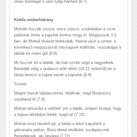
óriási bombáját ő sem tudja hárítani (6:7).
Kettős emberhátrány
Molnárt húzzák vissza, nincs sípszó, a túloldalon a vízre
pattintott lövés a kapufát érintve megy ki. Megúszunk 3:2-
ben, de Molnál lövését blokkolják. Hamar javít a center, a
következő megúszásnál róla kapunk kiállítást, vsszakapja a
labdát és máris gól (6:8)
Mi hozzuk fel a labdát, de már szinte vége a negyednek,
Benedek még a dudaszó előtt ellővi (10-12 méterről) és a
labda beviszi a kapus kezét a kapuba! (6:9)
Szünet
Megint horvát labdaszerzés, felállnak, majd Boskovics
váratlanul lő (7:9).
Molnár elmozdul a védőtől, jön a labda, szépen kivárja, hogy
a kapus elinduljon lefelé, majd ejt (7:10)
Molnár most távolról ejt, a labda a felső kapufáról a
gólvonalra pattan, Biros ébred elsőként, továbpöccinti
Benedeknek, aki bevágja (7:11)