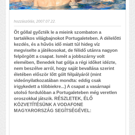
hozzászólás
,
2007.07.22.
Öt góllal győzték le a mieink szombaton a
tartalékos világbajnokot Portugaleteben. A délelőtti
kezdés, és a hűvös idő miatt túl hideg víz
megviselte a játékosokat, de félidő utánra nagyon
felpörgött a csapat. Ismét a jobbszárny volt
elemében, Benedek hat gólja a régi időket idézte,
nem beszélve arról, hogy saját bevallása szerint
életében először lőtt gólt félpályáról (mint
videónyilatkozatában mondta: eddig csak
irigykedett a többiekre...) A csapat a vasárnapi
utolsó fordulóban a Portugaleteben még veretlen
oroszokkal játszik. RÉSZLETEK, ÉLŐ
KÖZVETÍTÉSÜNK A VODAFONE
MAGYARORSZÁG SEGÍTSÉGÉVEL: