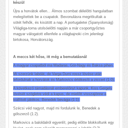
készül
Újra a horvátok ellen... Álmos szombat délelőtti hangulatban
melegítettek be a csapatok. Bevonulásra megritkultak a
sötét felhők, és kisütött a nap. A portugaletei (Spanyolorság)
Világliga-torna utolsóelőtti napján a már csoportgyőztes
magyar válogatott ellenfele a világbajnoki cím jelenlegi
birtokosa, Horvátország.
A meccs két hőse, itt még a bemutatásnál
A magyar csapatból ma Madaras, Gór-Nagy és Baksa pihen.
Mi szerzünk labdát, de Varga Dumi rossz lövése után
lefordulnak a horvátok és Markovics értékesíti a ziccert (1:0).
A következő támadásnál emberelőnyt kapunk, Kiss Gergely
lövését szögletre védi a kapus, de mielőtt visszajönne a
kiállított játékos, Benedek bevágja (1:1).
Szécsi véd nagyot, majd mi fordulunk le, Benedek a
gólszerző (1:2).
Markovics a baloldalról egyenlít, pedig előtte blokkoltunk egy