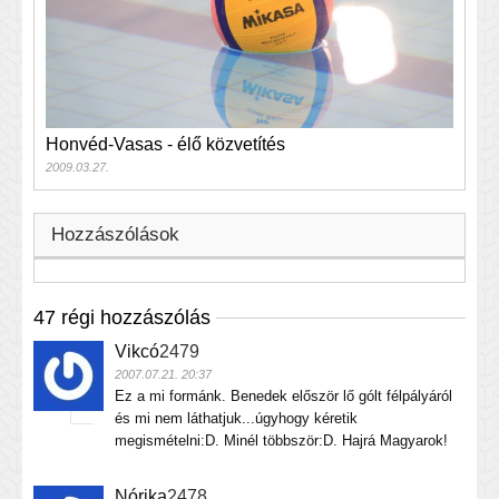
Honvéd-Vasas - élő közvetítés
2009.03.27.
Hozzászólások
47 régi hozzászólás
Vikcó
2479
2007.07.21. 20:37
Ez a mi formánk. Benedek először lő gólt félpályáról
és mi nem láthatjuk...úgyhogy kéretik
megismételni:D. Minél többször:D. Hajrá Magyarok!
Nórika
2478