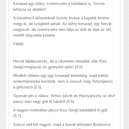
Kimarad egy előny, szerencsére a túloldalon is, Szivós
lehúzza az átadást!
A következő előnyünknél Szivós lövése a kapufát érintve
megy ki, de szögletet adnak. Az előny kimarad, egy horvát
megúszik, de szerencsére nem látja az órát és lejár az idő,
mielőtt helyzetbe kerülne.
Félidő.
Horvát labdaszerzés, de a sikertelen támadás után Kiss
Gergő-megúszás és gyönyörű ejtés! (4:5)
Mindkét oldalon egy-egy kimaradt lehetőség, majd kettős
emberhátrányba kerülünk, nem is ússzuk meg, Antonijevics
a gólszerző (5:5).
Gyorsan jön a válasz, fórhoz jutunk és Hosnyánszky az első
passz után nagy gólt lő hátulról (5:6).
A nagyon motiváltan játszó Kiss Gergő baloldalról lő gólt
(5:7).
Szécsi véd két nagyot, majd a horvát előnyben Boskovics