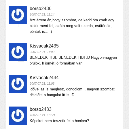
borso
2436
2007.07.21. 11:14
Azt értem én,hogy szombat, de kedd óta csak egy
blokk ment fel, azóta meg volt szerda, csütörtök,
péntek is... :)
Kisvacak
2435
2007.07.21. 11:09
BENEDEK TIBI, BENEDEK TIBI :D Nagyon-nagyon
örülök, h ismét jó formában van!
Kisvacak
2434
2007.07.21. 11:08
idővel az is meglesz, gondolom... nagyon szombat
délelőtti a hangulat itt is :D
borso
2433
2007.07.21. 10:53
Képeket nem teszetk fel a honlpra?