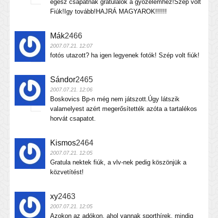
egész csapatnak gratulálok a győzelemhez!Szép volt
Fiúk!Igy tovább!HAJRÁ MAGYAROK!!!!!!
Mák
2466
2007.07.21. 12:07
fotós utazott? ha igen legyenek fotók! Szép volt fiúk!
Sándor
2465
2007.07.21. 12:06
Boskovics Bp-n még nem játszott.Úgy látszik
valamelyest azért megerősítették azóta a tartalékos
horvát csapatot.
Kismos
2464
2007.07.21. 12:05
Gratula nektek fiúk, a vlv-nek pedig köszönjük a
közvetítést!
xy
2463
2007.07.21. 12:05
Azokon az adókon, ahol vannak sporthírek, mindig