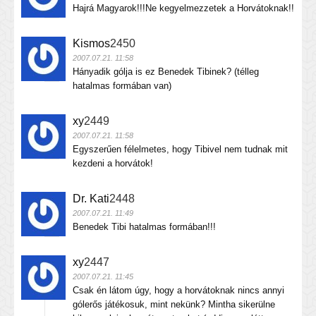
Hajrá Magyarok!!!Ne kegyelmezzetek a Horvátoknak!!
Kismos
2450
2007.07.21. 11:58
Hányadik gólja is ez Benedek Tibinek? (télleg
hatalmas formában van)
xy
2449
2007.07.21. 11:58
Egyszerűen félelmetes, hogy Tibivel nem tudnak mit
kezdeni a horvátok!
Dr. Kati
2448
2007.07.21. 11:49
Benedek Tibi hatalmas formában!!!
xy
2447
2007.07.21. 11:45
Csak én látom úgy, hogy a horvátoknak nincs annyi
gólerős játékosuk, mint nekünk? Mintha sikerülne