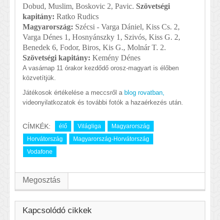
Dobud, Muslim, Boskovic 2, Pavic.
Szövetségi
kapitány:
Ratko Rudics
Magyarország:
Szécsi - Varga Dániel, Kiss Cs. 2,
Varga Dénes 1, Hosnyánszky 1, Szivós, Kiss G. 2,
Benedek 6, Fodor, Biros, Kis G., Molnár T. 2.
Szövetségi kapitány:
Kemény Dénes
A vasárnap 11 órakor kezdődő orosz-magyart is élőben
közvetítjük.
Játékosok értékelése a meccsről a
blog rovatban,
videonyilatkozatok és további fotók a hazaérkezés után.
CÍMKÉK:
élő
Világliga
Magyarország
Horvátország
Magyarország-Horvátország
Vodafone
Megosztás
Kapcsolódó cikkek