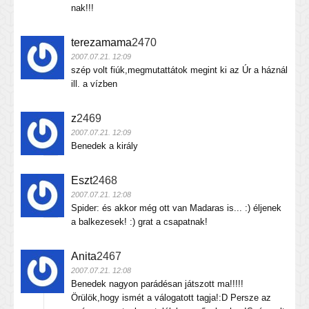
nak!!!
terezamama
2470
2007.07.21. 12:09
szép volt fiúk,megmutattátok megint ki az Úr a háznál
ill. a vízben
z
2469
2007.07.21. 12:09
Benedek a király
Eszt
2468
2007.07.21. 12:08
Spider: és akkor még ott van Madaras is... :) éljenek
a balkezesek! :) grat a csapatnak!
Anita
2467
2007.07.21. 12:08
Benedek nagyon parádésan játszott ma!!!!!
Örülök,hogy ismét a válogatott tagja!:D Persze az