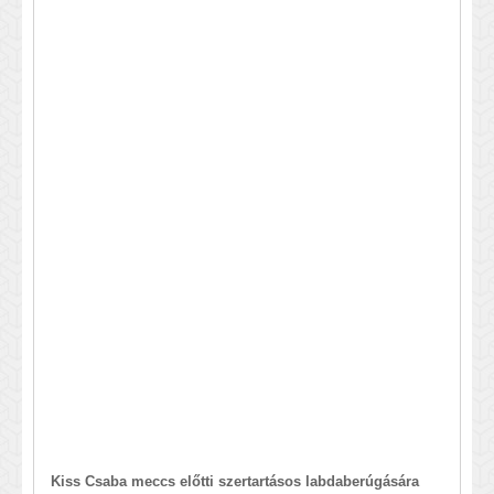
Kiss Csaba meccs előtti szertartásos labdaberúgására