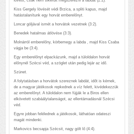
lövést, csak nem sikerült megszerezni a labdát (2:2).
Kiss Gergely lövését védi Brzica, a spliti kapus, majd
hatástalanítunk egy horvát emberelőnyt.
Loncar góljával ismét a horvátok vezetnek (3:2).
Benedek hatalmas átlövése (3:3).
Molnárról emberelőny, körbemegy a labda , majd Kiss Csaba
vágja be (3:4).
Egy emberelőnyt elpackázunk, majd a túloldalon horvát
előnynél Szécsi véd, a szöglet után pedig lejár az idő.
Szünet.
A folytatásban a horvátok szereznek labdát, időt is kérnek,
de a magyar játékosok repkednek a víz felett, kivédekezzük
az emberelőnyt. A túloldalon nem fújják le a Biros ellen
elkövetett szabáálytalanságot, az ellentámadásnál Szécsi
véd.
Egyre jobban felélednek a játékosok, láthatóan odateszi
magát mindenki.
Markovics becsapja Szécsit, nagy gólt lő (4:4).