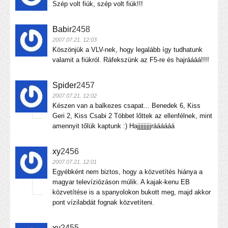
Szép volt fiúk, szép volt fiúk!!!
Babir
2458
2007.07.21. 12:03
Köszönjük a VLV-nek, hogy legalább így tudhatunk
valamit a fiúkról. Ráfekszünk az F5-re és hajráááá!!!!
Spider
2457
2007.07.21. 12:02
Készen van a balkezes csapat... Benedek 6, Kiss
Geri 2, Kiss Csabi 2 Többet lőttek az ellenfélnek, mint
amennyit tőlük kaptunk :) Hajjjjjjjjjráááááá
xy
2456
2007.07.21. 12:01
Egyébként nem biztos, hogy a közvetítés hiánya a
magyar televíziózáson múlik. A kajak-kenu EB
közvetítése is a spanyolokon bukott meg, majd akkor
pont vízilabdát fognak közvetíteni.
xy
2455