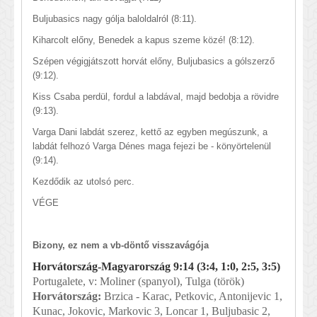
Buljubasics nagy gólja baloldalról (8:11).
Kiharcolt előny, Benedek a kapus szeme közé! (8:12).
Szépen végigjátszott horvát előny, Buljubasics a gólszerző
(9:12).
Kiss Csaba perdül, fordul a labdával, majd bedobja a rövidre
(9:13).
Varga Dani labdát szerez, kettő az egyben megúszunk, a
labdát felhozó Varga Dénes maga fejezi be - könyörtelenül
(9:14).
Kezdődik az utolsó perc.
VÉGE
Bizony, ez nem a vb-döntő visszavágója
Horvátország-Magyarország 9:14 (3:4, 1:0, 2:5, 3:5)
Portugalete, v: Moliner (spanyol), Tulga (török)
Horvátország:
Brzica - Karac, Petkovic, Antonijevic 1,
Kunac, Jokovic, Markovic 3, Loncar 1, Buljubasic 2,