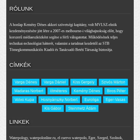
RÓLUNK
A honlap Kemény Dénes akkori szövetségi kapitány, volt MVLSZ-elnök
kezdeményezésére jött létre a 2007-es melbourne-i világbajnokság előtt, hogy
korszerű médiaeszközként segítse a férfi válogatottat. Működésének teljes
technikai-technológiai hátterét, valamint a tartalmat kezdettől az STB
Tömegkommunikációs Kiadói és Tanácsadó Betéti Társaság biztosítja.
CÍMKÉK
Varga Dénes
Varga Dániel
Kiss Gergely
Szivós Márton
Madaras Norbert
ötméteres
Kemény Dénes
Biros Péter
Volvo Kupa
Hosnyánszky Norbert
Euroliga
Eger-Vasas
Kis Gábor
Steinmetz Ádám
LINKEK
Waterpology
,
waterpolonline.ru
,
el cuervo waterpolo
,
Eger
,
Szeged
,
Szolnok
,