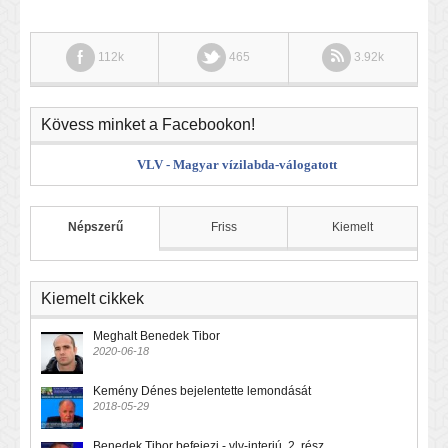
112k
465
3.92k
Kövess minket a Facebookon!
VLV - Magyar vízilabda-válogatott
Népszerű
Friss
Kiemelt
Kiemelt cikkek
Meghalt Benedek Tibor
2020-06-18
Kemény Dénes bejelentette lemondását
2018-05-29
Benedek Tibor befejezi - vlv-interjú, 2. rész