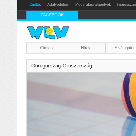
Címlap
Adatvédelem
Moderálási alapelvek
Impresszu
FACEBOOK
Címlap
Hírek
A válogatott
Görögország-Oroszország