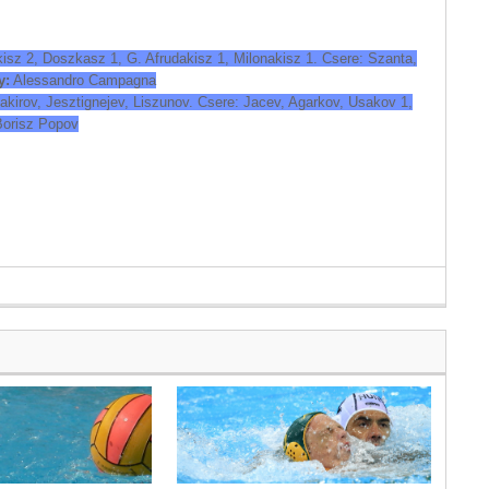
kisz 2, Doszkasz 1, G. Afrudakisz 1, Milonakisz 1. Csere: Szanta,
y:
Alessandro Campagna
Zakirov, Jesztignejev, Liszunov. Csere: Jacev, Agarkov, Usakov 1,
orisz Popov