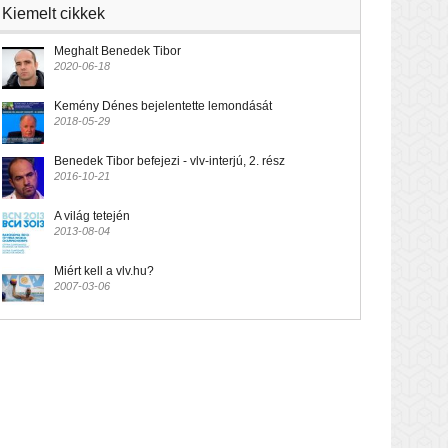
Kiemelt cikkek
Meghalt Benedek Tibor
2020-06-18
Kemény Dénes bejelentette lemondását
2018-05-29
Benedek Tibor befejezi - vlv-interjú, 2. rész
2016-10-21
A világ tetején
2013-08-04
Miért kell a vlv.hu?
2007-03-06