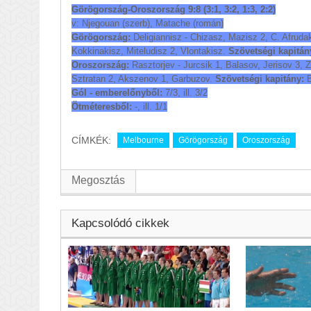
Görögország-Oroszország 9:8 (3:1, 3:2, 1:3, 2:2)
v: Njegouan (szerb), Matache (román)
Görögország:
Deligiannisz - Chizasz, Mazisz 2, C. Afruda
Kokkinakisz, Miteludisz 2, Vlontakisz.
Szövetségi kapitán
Oroszország:
Rasztorjev - Jurcsik 1, Balasov, Jerisov 3, 
Sztratan 2, Akszenov 1, Garbuzov.
Szövetségi kapitány:
B
Gól - emberelőnyből:
7/3, ill. 3/2
Ötméteresből:
-, ill. 1/1
CÍMKÉK:
Melbourne
Görögország
Oroszország
Megosztás
Kapcsolódó cikkek