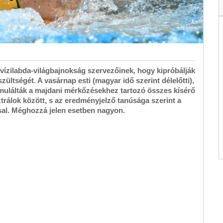
vízilabda-világbajnokság szervezőinek, hogy kipróbálják
zültségét. A vasárnap esti (magyar idő szerint délelőtti),
mulálták a majdani mérkőzésekhez tartozó összes kísérő
ztrálok között, s az eredményjelző tanúsága szerint a
sal. Méghozzá jelen esetben nagyon.