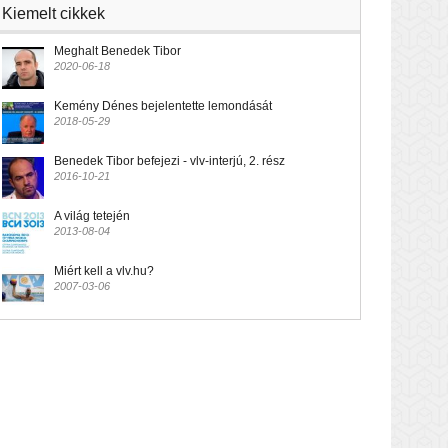
Kiemelt cikkek
Meghalt Benedek Tibor
2020-06-18
Kemény Dénes bejelentette lemondását
2018-05-29
Benedek Tibor befejezi - vlv-interjú, 2. rész
2016-10-21
A világ tetején
2013-08-04
Miért kell a vlv.hu?
2007-03-06