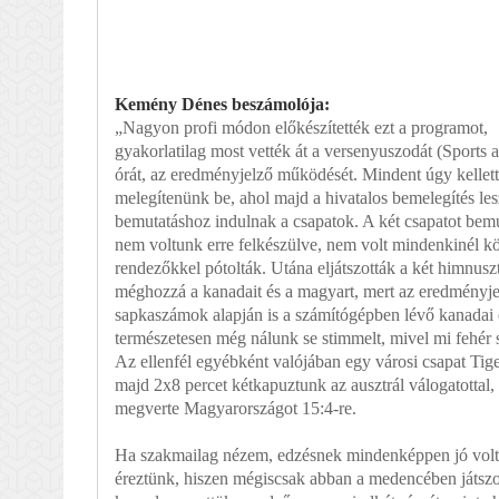
Kemény Dénes beszámolója:
„Nagyon profi módon előkészítették ezt a programot,
gyakorlatilag most vették át a versenyuszodát (Sports 
órát, az eredményjelző működését. Mindent úgy kellet
melegítenünk be, ahol majd a hivatalos bemelegítés l
bemutatáshoz indulnak a csapatok. A két csapatot bemu
nem voltunk erre felkészülve, nem volt mindenkinél köp
rendezőkkel pótolták. Utána eljátszották a két
himnuszt
méghozzá a kanadait és a magyart, mert az eredményj
sapkaszámok alapján is a számítógépben lévő kanadai 
természetesen még nálunk se stimmelt, mivel mi fehér 
Az ellenfél egyébként valójában egy városi csapat Tigers
majd 2x8 percet kétkapuztunk az ausztrál válogatottal,
megverte Magyarországot 15:4-re.
Ha szakmailag nézem, edzésnek mindenképpen jó volt. S
éreztünk, hiszen mégiscsak abban a medencében játszo