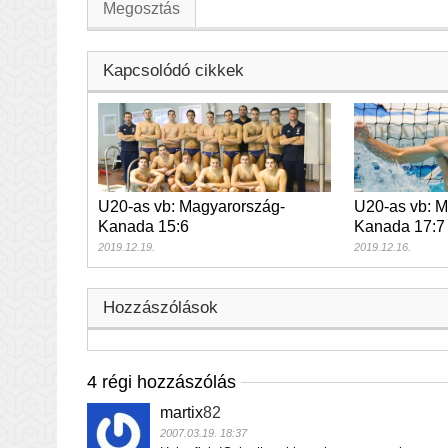
Megosztás
Kapcsolódó cikkek
U20-as vb: Magyarország-
U20-as vb: M
Kanada 15:6
Kanada 17:7
2019.12.19.
2019.12.16.
Hozzászólások
4 régi hozzászólás
martix
82
2007.03.19. 18:37