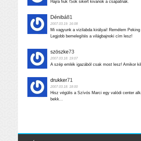
Hajra fiuk !Sok sikert kivanok a csapatnak.
Dénibá
81
2007.03.19. 16:08
Mi vagyunk a vizilabda királyai! Remélem Peking
Legjobb bemelegítés a világbajnoki cím lesz!
szöszke
73
2007.03.18. 19:07
A szép emlék igazából csak most lesz! Amikor k
drukker
71
2007.03.18. 18:00
Hisz végülis a Szívós Marci egy valódi center a
bekk...