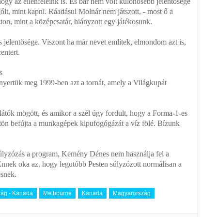
gy az ellenfeleink is. És bár nem volt különösebb jelentősége
ólt, mint kapni. Ráadásul Molnár nem játszott, - most ő a
zton, mint a középcsatár, hiányzott egy játékosunk.
s jelentősége. Viszont ha már nevet említek, elmondom azt is,
entert.
s
yertük meg 1999-ben azt a tornát, amely a Világkupát
látók mögött, és amikor a szél úgy fordult, hogy a Forma-1-es
ögtön befújta a munkagépek kipufogógázát a víz fölé. Bízunk
súlyzózás a program, Kemény Dénes nem használja fel a
 Ennek oka az, hogy legutóbb Pesten súlyzózott normálisan a
ésnek.
ág - Kanada
Melbourne
Kanada
Magyarország