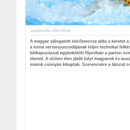
hozzászólás
,
2007.09.24.
A magyar válogatott edzőmeccse adta a keretet a 
a torna versenyuszodájának teljes technikai felkés
kétkapuzással egybekötött főpróbán a parton szi
elemet. A vízben éles játék folyt magyarok és aus
mieink csúnyán kikaptak. Szerencsére a látszat c