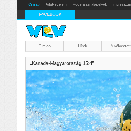
Címlap
Adatvédelem
Moderálási alapelvek
Impresszu
FACEBOOK
Címlap
Hírek
A válogatott
„Kanada-Magyarország 15:4”