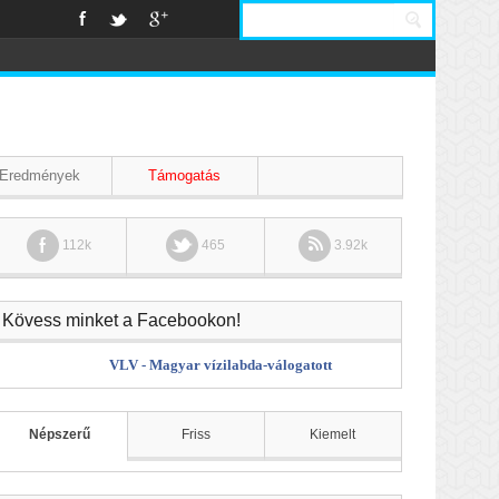
Eredmények
Támogatás
112k
465
3.92k
Kövess minket a Facebookon!
VLV - Magyar vízilabda-válogatott
Népszerű
Friss
Kiemelt