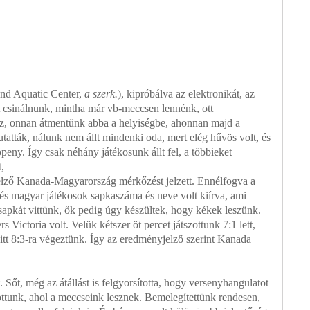
and Aquatic Center,
a szerk.
), kipróbálva az elektronikát, az
t csinálnunk, mintha már vb-meccsen lennénk, ott
esz, onnan átmentünk abba a helyiségbe, ahonnan majd a
tatták, nálunk nem állt mindenki oda, mert elég hűvös volt, és
eny. Így csak néhány játékosunk állt fel, a többieket
,
elző Kanada-Magyarország mérkőzést jelzett. Ennélfogva a
és magyar játékosok sapkaszáma és neve volt kiírva, ami
sapkát vittünk, ők pedig úgy készültek, hogy kékek leszünk.
 Victoria volt. Velük kétszer öt percet játszottunk 7:1 lett,
 itt 8:3-ra végeztünk. Így az eredményjelző szerint Kanada
őt, még az átállást is felgyorsította, hogy versenyhangulatot
ttunk, ahol a meccseink lesznek. Bemelegítettünk rendesen,