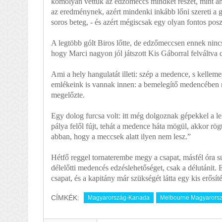
komolyan vettük az edzőmeccs mindkét részét, mint aho
az eredménynek, azért mindenki inkább lőni szereti a g
soros beteg, - és azért mégiscsak egy olyan fontos pos
A legtöbb gólt Biros lőtte, de edzőmeccsen ennek ninc
hogy Marci nagyon jól játszott Kis Gáborral felváltva c
Ami a hely hangulatát illeti: szép a medence, s kelleme
emlékeink is vannak innen: a bemelegítő medencében n
megelőzte.
Egy dolog furcsa volt: itt még dolgoznak gépekkel a le
pálya felől fújt, tehát a medence háta mögül, akkor r
abban, hogy a meccsek alatt ilyen nem lesz.”
Hétfő reggel tornaterembe megy a csapat, másfél óra 
délelőtti medencés edzéslehetőséget, csak a délutánit.
csapat, és a kapitány már szükségét látta egy kis erősít
CÍMKÉK:
Magyarország-Kanada
Melbourne Magyarorsz