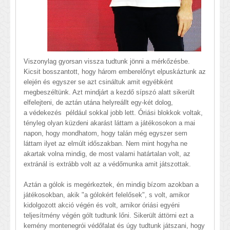
Viszonylag gyorsan vissza tudtunk jönni a mérkőzésbe.
Kicsit bosszantott, hogy három emberelőnyt elpuskáztunk az
elején és egyszer se azt csináltuk amit egyébként
megbeszéltünk. Azt mindjárt a kezdő sípszó alatt sikerült
elfelejteni, de aztán utána helyreállt egy-két dolog,
a védekezés például sokkal jobb lett. Óriási blokkok voltak,
tényleg olyan küzdeni akarást láttam a játékosokon a mai
napon, hogy mondhatom, hogy talán még egyszer sem
láttam ilyet az elmúlt időszakban. Nem mint hogyha ne
akartak volna mindig, de most valami határtalan volt, az
extránál is extrább volt az a védőmunka amit játszottak.
Aztán a gólok is megérkeztek, én mindig bízom azokban a
játékosokban, akik "a gólokért felelősek", s volt, amikor
kidolgozott akció végén és volt, amikor óriási egyéni
teljesítmény végén gólt tudtunk lőni. Sikerült áttörni ezt a
kemény montenegrói védőfalat és úgy tudtunk játszani, hogy