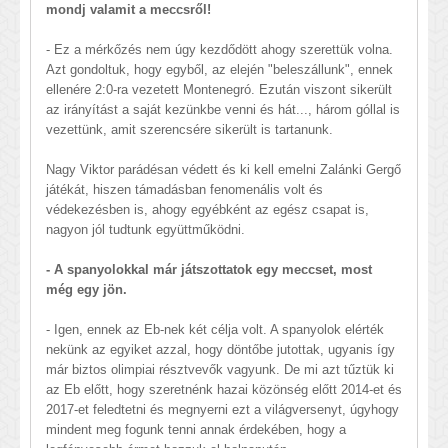
mondj valamit a meccsről!
- Ez a mérkőzés nem úgy kezdődött ahogy szerettük volna.
Azt gondoltuk, hogy egyből, az elején "beleszállunk", ennek
ellenére 2:0-ra vezetett Montenegró. Ezután viszont sikerült
az irányítást a saját kezünkbe venni és hát..., három góllal is
vezettünk, amit szerencsére sikerült is tartanunk.
Nagy Viktor parádésan védett és ki kell emelni Zalánki Gergő
játékát, hiszen támadásban fenomenális volt és
védekezésben is, ahogy egyébként az egész csapat is,
nagyon jól tudtunk együttműködni.
- A spanyolokkal már játszottatok egy meccset, most
még egy jön.
- Igen, ennek az Eb-nek két célja volt. A spanyolok elérték
nekünk az egyiket azzal, hogy döntőbe jutottak, ugyanis így
már biztos olimpiai résztvevők vagyunk. De mi azt tűztük ki
az Eb előtt, hogy szeretnénk hazai közönség előtt 2014-et és
2017-et feledtetni és megnyerni ezt a világversenyt, úgyhogy
mindent meg fogunk tenni annak érdekében, hogy a