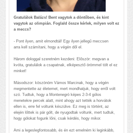
Gratulálok Balázs! Bent vagytok a döntőben, és kint
vagytok az olimpián. Foglald össze kérlek, milyen volt ez
a meccs?
- Pont ilyen, amit elmondtál! Egy ilyen jellegű meccsen
arra kell számítani, hogy a végén dől el.
Három dologgal szeretném kezdeni: Először: megvan a
kvóta, gratulálok a csapatnak, elképesztő örömmel tölt el ez
minket!
Másodszor: köszönöm Vámos Marcinak, hogy a végén
megmentette az életemet, mert mondhatjuk, hogy erről volt
szó. Tudtuk, hogy a Montenegró képes 2-3-4 gólos
menetekre percek alatt, mint ahogy azt tették a horvátok
ellen is, erre fel voltunk készülve. Ez meg is történt, az
elején lőttek is pár gólt, de nyugodtak voltunk, mert tudtuk,
hogy gólokat fogunk lőni, csak kérdés, hogy mikor.
Ami a legeslegfontosabb, és én ezt emelném ki leginkább,