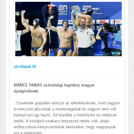
vlv-képek III.
MÄRCZ TAMÁS szövetségi kapitány magyar
újságíróknak:
- Szeretnék gratulálni először az ellenfelünknek, mert nagyon
jó meccset játszottak a montenegróiak és nagyon nem volt
könnyű ezt így hozni. Jól kezdték a mérkőzést és nehézzé
tették. A középső szakasz borzasztó nehéz volt, óriási
erőfeszítésre kényszerítettek bennünket, hogy megnyerjük
ezt a mérkőzést.