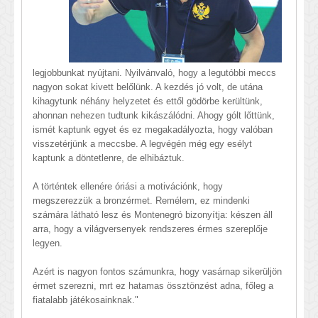
legjobbunkat nyújtani. Nyilvánvaló, hogy a legutóbbi meccs
nagyon sokat kivett belőlünk. A kezdés jó volt, de utána
kihagytunk néhány helyzetet és ettől gödörbe kerültünk,
ahonnan nehezen tudtunk kikászálódni. Ahogy gólt lőttünk,
ismét kaptunk egyet és ez megakadályozta, hogy valóban
visszetérjünk a meccsbe. A legvégén még egy esélyt
kaptunk a döntetlenre, de elhibáztuk.
A történtek ellenére óriási a motivációnk, hogy
megszerezzük a bronzérmet. Remélem, ez mindenki
számára látható lesz és Montenegró bizonyítja: készen áll
arra, hogy a világversenyek rendszeres érmes szereplője
legyen.
Azért is nagyon fontos számunkra, hogy vasárnap sikerüljön
érmet szerezni, mrt ez hatamas össztönzést adna, főleg a
fiatalabb játékosainknak."