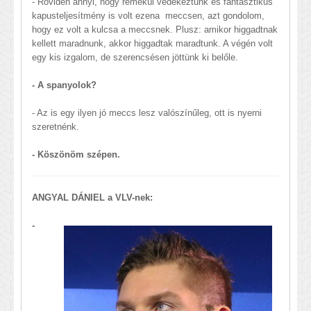
- Röviden annyi, hogy remekül védekeztünk és fantasztikus
kapusteljesítmény is volt ezena meccsen, azt gondolom,
hogy ez volt a kulcsa a meccsnek. Plusz: amikor higgadtnak
kellett maradnunk, akkor higgadtak maradtunk. A végén volt
egy kis izgalom, de szerencsésen jöttünk ki belőle.
- A spanyolok?
- Az is egy ilyen jó meccs lesz valószínűleg, ott is nyerni
szeretnénk.
- Köszönöm szépen.
ANGYAL DÁNIEL a VLV-nek:
-