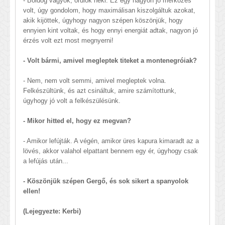
- Boldog vagyok, örülök neki. Ez egy nagyon jó mérkőzés
volt, úgy gondolom, hogy maximálisan kiszolgáltuk azokat,
akik kijöttek, úgyhogy nagyon szépen köszönjük, hogy
ennyien kint voltak, és hogy ennyi energiát adtak, nagyon jó
érzés volt ezt most megnyerni!
- Volt bármi, amivel megleptek titeket a montenegróiak?
- Nem, nem volt semmi, amivel megleptek volna.
Felkészültünk, és azt csináltuk, amire számítottunk,
úgyhogy jó volt a felkészülésünk.
- Mikor hitted el, hogy ez megvan?
- Amikor lefújták. A végén, amikor üres kapura kimaradt az a
lövés, akkor valahol elpattant bennem egy ér, úgyhogy csak
a lefújás után...
- Köszönjük szépen Gergő, és sok sikert a spanyolok
ellen!
(Lejegyezte: Kerbi)