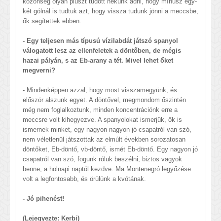
közönség olyan pluszt tudott nekünk adni, hogy mínusz egy-
két gólnál is tudtuk azt, hogy vissza tudunk jönni a meccsbe,
ők segítettek ebben.
- Egy teljesen más típusú vízilabdát játszó spanyol
válogatott lesz az ellenfeletek a döntőben, de mégis
hazai pályán, s az Eb-arany a tét. Mivel lehet őket
megverni?
- Mindenképpen azzal, hogy most visszamegyünk, és
először alszunk egyet. A döntővel, megmondom őszintén
még nem foglalkoztunk, minden koncentrációnk erre a
meccsre volt kihegyezve. A spanyolokat ismerjük, ők is
ismernek minket, egy nagyon-nagyon jó csapatról van szó,
nem véletlenül játszottak az elmúlt években sorozatosan
döntőket, Eb-döntő, vb-döntő, ismét Eb-döntő. Egy nagyon jó
csapatról van szó, fogunk róluk beszélni, biztos vagyok
benne, a holnapi naptól kezdve. Ma Montenegró legyőzése
volt a legfontosabb, és örülünk a kvótának.
- Jó pihenést!
(Lejegyezte: Kerbi)