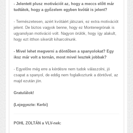
- Jelentett plusz motivációt az, hogy a meccs előtt már
tudtátok, hogy a győzelem egyben kvótát is jelent?
- Természetesen, azért kvótáért játszani, ez extra motivációt
jelent. De biztos vagyok benne, hogy ez Montenegrónak is
ugyanolyan motiváció volt. Nagyon örülök, hogy így alakult,
hogy ezt itthon sikerült kiharcolnunk.
- Mivel lehet megverni a döntőben a spanyolokat? Egy
iksz már volt a tornán, most mivel lesztek jobbak?
- Egyelőre még erre a kérdésre nem tudok válaszolni, jó
csapat a spanyol, de eddig nem foglalkoztunk a döntővel, az
majd ezután jön.
Gratulálok!
(Lejegyezte: Kerbi)
POHL ZOLTÁN a VLV-nek: