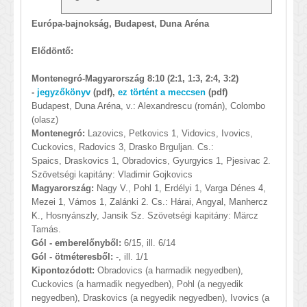
Európa-bajnokság, Budapest, Duna Aréna
Elődöntő:
Montenegró-Magyarország 8:10 (2:1, 1:3, 2:4, 3:2)
-
jegyzőkönyv
(pdf),
ez történt a meccsen
(pdf)
Budapest, Duna Aréna, v.: Alexandrescu (román), Colombo
(olasz)
Montenegró:
Lazovics, Petkovics 1, Vidovics, Ivovics,
Cuckovics, Radovics 3, Drasko Brguljan. Cs.:
Spaics, Draskovics 1, Obradovics, Gyurgyics 1, Pjesivac 2.
Szövetségi kapitány: Vladimir Gojkovics
Magyarország:
Nagy V., Pohl 1, Erdélyi 1, Varga Dénes 4,
Mezei 1, Vámos 1, Zalánki 2. Cs.: Hárai, Angyal, Manhercz
K., Hosnyánszly, Jansik Sz. Szövetségi kapitány: Märcz
Tamás.
Gól - emberelőnyből:
6/15, ill. 6/14
Gól - ötméteresből:
-, ill. 1/1
Kipontozódott:
Obradovics (a harmadik negyedben),
Cuckovics (a harmadik negyedben), Pohl (a negyedik
negyedben), Draskovics (a negyedik negyedben), Ivovics (a