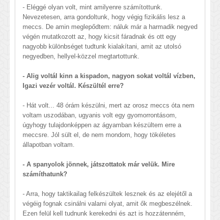
- Eléggé olyan volt, mint amilyenre számítottunk.
Nevezetesen, arra gondoltunk, hogy végig fizikális lesz a
meccs. De amin meglepődtem: náluk már a harmadik negyed
végén mutatkozott az, hogy kicsit fáradnak és ott egy
nagyobb különbséget tudtunk kialakítani, amit az utolsó
negyedben, hellyel-közzel megtartottunk.
- Alig voltál kinn a kispadon, nagyon sokat voltál vízben,
Igazi vezér voltál. Készültél erre?
- Hát volt... 48 órám készülni, mert az orosz meccs óta nem
voltam uszodában, ugyanis volt egy gyomorrontásom,
úgyhogy tulajdonképpen az ágyamban készültem erre a
meccsre. Jól sült el, de nem mondom, hogy tökéletes
állapotban voltam.
- A spanyolok jönnek, játszottatok már velük. Mire
számíthatunk?
- Arra, hogy taktikailag felkészültek lesznek és az elejétől a
végéig fognak csinálni valami olyat, amit ők megbeszélnek.
Ezen felül kell tudnunk kerekedni és azt is hozzátenném,