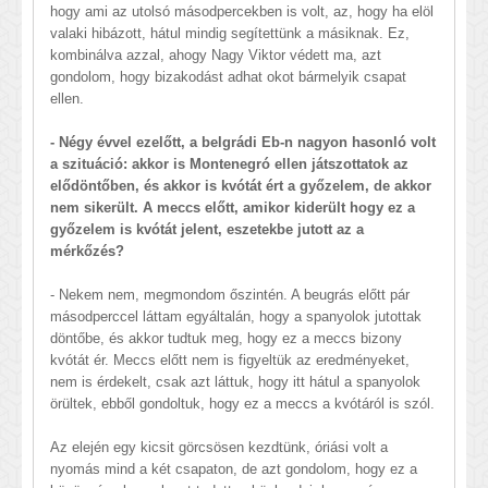
hogy ami az utolsó másodpercekben is volt, az, hogy ha elöl
valaki hibázott, hátul mindig segítettünk a másiknak. Ez,
kombinálva azzal, ahogy Nagy Viktor védett ma, azt
gondolom, hogy bizakodást adhat okot bármelyik csapat
ellen.
- Négy évvel ezelőtt, a belgrádi Eb-n nagyon hasonló volt
a szituáció: akkor is Montenegró ellen játszottatok az
elődöntőben, és akkor is kvótát ért a győzelem, de akkor
nem sikerült. A meccs előtt, amikor kiderült hogy ez a
győzelem is kvótát jelent, eszetekbe jutott az a
mérkőzés?
- Nekem nem, megmondom őszintén. A beugrás előtt pár
másodperccel láttam egyáltalán, hogy a spanyolok jutottak
döntőbe, és akkor tudtuk meg, hogy ez a meccs bizony
kvótát ér. Meccs előtt nem is figyeltük az eredményeket,
nem is érdekelt, csak azt láttuk, hogy itt hátul a spanyolok
örültek, ebből gondoltuk, hogy ez a meccs a kvótáról is szól.
Az elején egy kicsit görcsösen kezdtünk, óriási volt a
nyomás mind a két csapaton, de azt gondolom, hogy ez a