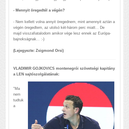
- Mennyit öregedtél a végén?
- Nem kellett volna annyit öregednem, mint amennyit aztán a
végén öregedtem, az utolsó két-három perc miatt... De
majd visszafiatalodom amikor vége lesz ennek az Európa-
bajnokságnak... :-)
(Lejegyezte: Zsigmond Orsi)
VLADIMIR GOJKOVICS montenegrói szövetségi kapitány
a LEN sajtószolgálatának:
​"Ma
nem
tudtuk
a