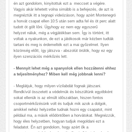
én azt gondolom, kinyitottuk ezt a meccset a végére.
Vagyis akár lehetett volna simább is a befejezés, de azt is
megnéztük itt a tegnapi videózáson, hogy azért Montenegró
a horvát csapat ellen 10:5 után sem adta fel és öt perc alatt
tudott öt gólt lőni. Úgyhogy ez nem egy egyszerű
helyzet náluk, még a végjátékban sem. Így is történt, itt
voltak a nyakunkon, de ezt a játékosok már kézben tudták
tartani és meg is érdemelték ezt a mai győzelmet. Ilyen
közönség előtt, így játszva - abszolút örülök, hogy ez egy
ilyen szenzációs mérkőzés lett.
- Mennyit lehet még a spanyolok ellen hozzátenni ehhez
a teljesítményhez? Miben kell még jobbnak lenni?
- Meglátjuk, hogy milyen vízilabdát fognak játszani.
Rendkívül összetett a védelmük és készültünk egyébként
sokat ellenük is az elmúlt időszakban, hiszen fontos
csoportmérkőzésünk volt és tudjuk mik azok a dolgok,
amikkel nehéz helyzetbe tudnak hozni egy csapatot, mint
például ma, a másik elődöntőben a horvátokat. Megnézzük,
hogy éles helyzetben, hogyan tudjuk megoldani ezt a
feladatot. Én azt gondolom, hogy azért ők a