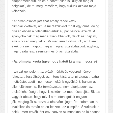
csoportmeccsünkön és a horvát ellen is "dugtak még el
dolgokat", de mi meg, remélem, hogy tudunk azokra majd
válaszolni.
Két olyan csapat játszhat amely rendelkezik
olimpiai kvótával, ami a mi részünkről most egy óriási dolog
hiszen ebben a pillanatban értük el, pár perccel ezelőtt. A
spanyoloknak meg már a zsebükbe volt, de ők azt hajtják,
ami nincsen meg nekik. Mi meg arra törekszünk, amit amit
évek óta nem kapott meg a magyar vízilabdasport. úgyhogy
nagy csata lesz szerintem és óriási vízilabda.
- Az olimpiai kvóta ügye hogy hatott ki a mai meccsre?
- Én azt gondolom, az előző mérkőzés végeredménye
fokozta a feszültséget, az intenzitást, a tenni akarást, extra
motivációt adott - nem csak nekünk egyébként, hanem az
ellenfelünknek is. Ez természetes, nem akarja senki az
utolsó lehetőségre hagyni, nekünk ez most összejött. Biztos
vagyok abban, hogy mivel a montenegróiak nagyon
jók, megfogják szerezni a részvételi jogot Rotterdamban, a
kvalifikációs tornán és ott lesznek az olimpián. Szurkolok is
nekik, mert egyébként egy nagyon szimpatikus és jó csapat.