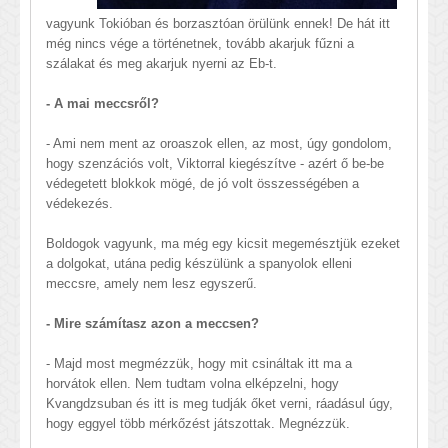
vagyunk Tokióban és borzasztóan örülünk ennek! De hát itt
még nincs vége a történetnek, tovább akarjuk fűzni a
szálakat és meg akarjuk nyerni az Eb-t.
- A mai meccsről?
- Ami nem ment az oroaszok ellen, az most, úgy gondolom,
hogy szenzációs volt, Viktorral kiegészítve - azért ő be-be
védegetett blokkok mögé, de jó volt összességében a
védekezés.
Boldogok vagyunk, ma még egy kicsit megemésztjük ezeket
a dolgokat, utána pedig készülünk a spanyolok elleni
meccsre, amely nem lesz egyszerű.
- Mire számítasz azon a meccsen?
- Majd most megmézzük, hogy mit csináltak itt ma a
horvátok ellen. Nem tudtam volna elképzelni, hogy
Kvangdzsuban és itt is meg tudják őket verni, ráadásul úgy,
hogy eggyel több mérkőzést játszottak. Megnézzük.