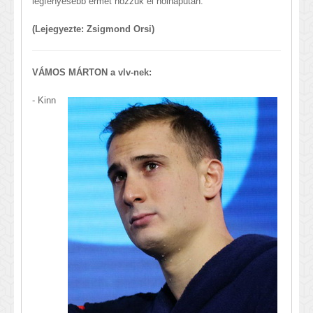
legfényesebb érmet hozzuk el holnapután.
(Lejegyezte: Zsigmond Orsi)
VÁMOS MÁRTON a vlv-nek:
- Kinn