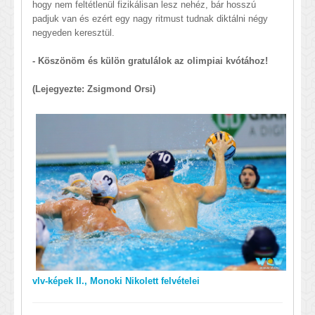
hogy nem feltétlenül fizikálisan lesz nehéz, bár hosszú
padjuk van és ezért egy nagy ritmust tudnak diktálni négy
negyeden keresztül.
- Köszönöm és külön gratulálok az olimpiai kvótához!
(Lejegyezte: Zsigmond Orsi)
vlv-képek II., Monoki Nikolett felvételei