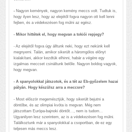
-
Nagyon kemények, nagyon kemény meccs volt. Tudtuk is,
hogy ilyen lesz, hogy az elejétől fogva nagyon ott kell lenni
fejben, és a védekezésen fog múlni az egész.
- Mikor hittétek el, hogy megvan a tokiói repjegy?
- Az elejétől fogva úgy álltunk neki, hogy ezt nekünk kell
megnyerni. Talán, amikor sikerült a háromgólos előnyt
kialakítani, akkor kezdtük elhinni, habár a végére egy
izgalmas meccset csináltunk belőle. Nagyon boldog vagyok,
hogy megvan.
- A spanyolokkal játszotok, és a tét az Eb-győzelem hazai
pályán. Hogy készülsz arra a meccsre?
- Most először megemésztjük, hogy sikerült bejutni a
döntőbe, és az olimpiai kvóta is megvan. Még nem
játszottam Európa-bajnoki döntőt…, nem is tudom...
Ugyanilyen lesz szerintem, az is a védekezésen fog múlni.
Találkoztunk már a spanyolokkal a csoportban, de ez egy
teljesen más meccs lesz.