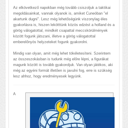
Az elkövetkező napokban még tovább csiszoljuk a taktikai
megoldásainkat, vannak olyanok is, amiket Cuneóban "el
akartunk dugni". Lesz még lehetőségünk viszonylag éles
gyakorlásra is, hiszen lekötttünk közös edzést a holland és a
görög válogatottal, mindkét csapattal meccskörülmények
között fogunk játszani, illetve a görög válogatottal
emberelőnyös helyzeteket fogunk gyakorolni.
​Mindig van olyan, amit még lehet tökéletesíteni. Szerintem
az összeszokásban is tudunk még előre lépni, a figurákat
magunk között is tovább gyakoroljuk. Van olyan játékos, aki
még az egyéni formát illetően is javulni fog, erre is szükség
lesz ahhoz, hogy eredményesek legyünk.
A