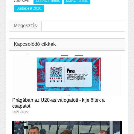
CÍMKÉK:
csapathirdetés
Märcz Tamás
Budapest 2020
Megosztás
Kapcsolódó cikkek
Prágában az U20-as válogatott - kijelölték a
csapatot
2021.08.27.