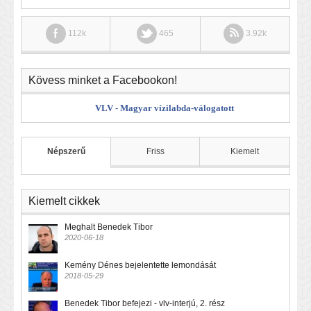
112k
465
3.92k
Kövess minket a Facebookon!
VLV - Magyar vízilabda-válogatott
Népszerű
Friss
Kiemelt
Kiemelt cikkek
Meghalt Benedek Tibor
2020-06-18
Kemény Dénes bejelentette lemondását
2018-05-29
Benedek Tibor befejezi - vlv-interjú, 2. rész