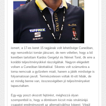
ismert, a 17-es keret 15 tagjának volt lehetősége Cuneóban,
egy nemzetközi tornán játszani, de nem véletlen, hogy a bő
keretben tartottam Kardos Gergelyt és Német Tonit, ők erre a
korábbi teljesítményükkel rászolgáltak. Nagyon elégedett
voltam a Cuneóban látottakkal. Sikeres volt számunkra a
torna nemcsak a győzelem miatt, hanem a játék minősége is
folyamatosan javult. Természetesen voltak itt-ott hibák, de
ez mindig benne van, összességében jó teljesítményeket
tapasztaltam.
Egy-egy poszt okozott fejtörést, méghozzá olyan
szempontból is, hogy a döntésem kicsit más struktúrájú
csapatot eredményezett az alternatívákhoz képest. Végül