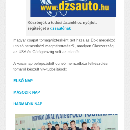
Köszönjük a tudósításainkhoz nyújtott
segítséget a
dzsautónak
magyar csapat tornagyőztesként tért haza az Eb-t megelőző
utolsó nemzetközi megmérettetésről, amelyen Olaszország,
az USA és Görögország volt az ellenfél.
A vasárnap befejeződött cuneói nemzetközi felkészülési
tornáról készült vlv-tudósítások:
ELSŐ NAP
MÁSODIK NAP
HARMADIK NAP