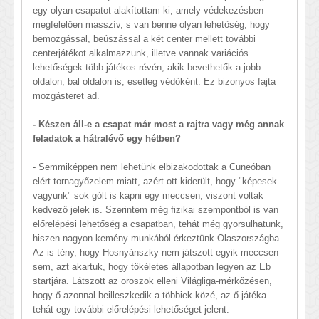
egy olyan csapatot alakítottam ki, amely védekezésben
megfelelően masszív, s van benne olyan lehetőség, hogy
bemozgással, beúszással a két center mellett további
centerjátékot alkalmazzunk, illetve vannak variációs
lehetőségek több játékos révén, akik bevethetők a jobb
oldalon, bal oldalon is, esetleg védőként. Ez bizonyos fajta
mozgásteret ad.
- Készen áll-e a csapat már most a rajtra vagy még annak
feladatok a hátralévő egy hétben?
- Semmiképpen nem lehetünk elbizakodottak a Cuneóban
elért tornagyőzelem miatt, azért ott kiderült, hogy "képesek
vagyunk" sok gólt is kapni egy meccsen, viszont voltak
kedvező jelek is. Szerintem még fizikai szempontból is van
előrelépési lehetőség a csapatban, tehát még gyorsulhatunk,
hiszen nagyon kemény munkából érkeztünk Olaszországba.
Az is tény, hogy Hosnyánszky nem játszott egyik meccsen
sem, azt akartuk, hogy tökéletes állapotban legyen az Eb
startjára. Látszott az oroszok elleni Világliga-mérkőzésen,
hogy ő azonnal beilleszkedik a többiek közé, az ő játéka
tehát egy további előrelépési lehetőséget jelent.