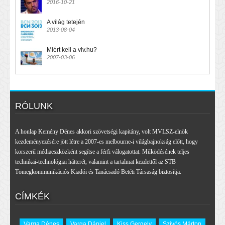
2016-10-21
A világ tetején
2013-08-04
Miért kell a vlv.hu?
2007-03-06
RÓLUNK
A honlap Kemény Dénes akkori szövetségi kapitány, volt MVLSZ-elnök
kezdeményezésére jött létre a 2007-es melbourne-i világbajnokság előtt, hogy
korszerű médiaeszközként segítse a férfi válogatottat. Működésének teljes
technikai-technológiai hátterét, valamint a tartalmat kezdettől az STB
Tömegkommunikációs Kiadói és Tanácsadó Betéti Társaság biztosítja.
CÍMKÉK
Varga Dénes
Varga Dániel
Kiss Gergely
Szivós Márton