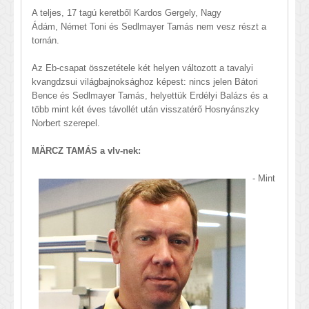
A teljes, 17 tagú keretből Kardos Gergely, Nagy
Ádám, Német Toni és Sedlmayer Tamás nem vesz részt a
tornán.
Az Eb-csapat összetétele két helyen változott a tavalyi
kvangdzsui világbajnoksághoz képest: nincs jelen Bátori
Bence és Sedlmayer Tamás, helyettük Erdélyi Balázs és a
több mint két éves távollét után visszatérő Hosnyánszky
Norbert szerepel.
MÄRCZ TAMÁS a vlv-nek:
- Mint