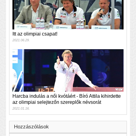
Itt az olimpiai csapat!
2021.06.29.
Harcba indulás a női kvótáért - Bíró Attila kihirdette
az olimpiai selejtezőn szereplők névsorát
2021.01.16.
Hozzászólások