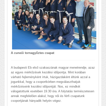
A cuneói tornagyőztes csapat
A budapesti Eb első szakaszának magyar menetrendje, azaz
az egyes mérkőzések kezdési időpontja. Mint korában
várható fejleményként írtuk, házigazdaként éltünk azzal a
jogunkkal, hogy a csoportkörben megválaszthatjuk
mérkőzéseink kezdési időpontját. Nos, ez mindkét
válogatottunk esetében 19.30 óra. A folytatás természetesen
annak megfelelően alakul, hogy női és férfi csapatunk
csoportjának hányadik helyén végez.