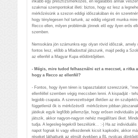
inkább egy presztízsmérkőzés, én legalábbis annak vesze
szakmai szempontokat illeti: biztos, hogy ez lesz a legne
mérkőzésünk a szezon eddigi időszakában és én szeretném
hogy ténylegesen hol tartunk, az eddig végzett munka mire
Recco ellen, milyen problémák jönnek elő egy ilyen erős elle
szemben.
Nemsokára jön számunkra egy olyan rövid időszak, amely
fontos lesz, előbb a Mladosttal játszunk, majd pedig a Szo
az ellenfél a Magyar Kupa elődöntőjében.
- Mégis, mire tudod felhasználni ezt a meccset, a ritka 
hogy a Recco az ellenfél?
- Fontos, hogy ilyen téren is tapasztalatot szerezzünk, "me
ellenféllel szemben végig meccsben lenni. A kispadját - teh
legjobb csapata. A szervezettséget illetően az én szubjekt
függetlenül ők is mérkőzésről mérkőzésre jobban játszanak,
játékuk egyik legfőbb jellemzője, hogy erősen individuális je
játszik, akkor nagyon-nagyon nehéz megállítani őket. Mind
tudja. A legesleg-legekről beszélünk... :-) Ha az individuál
napot fognak ki vagy elkezdenek kicsit kapkodni, akkor már 
réseket láthattunk az elmúlt években a BL nyolcas döntőj