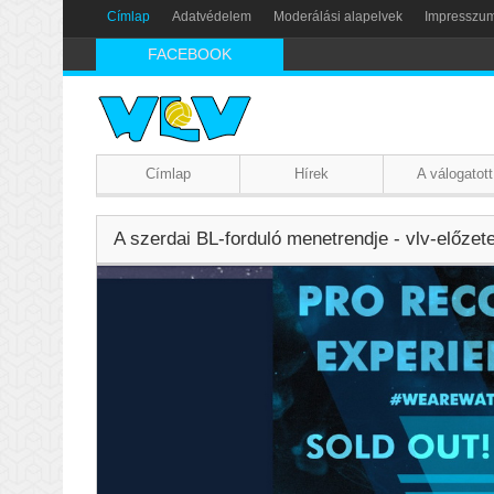
Címlap
Adatvédelem
Moderálási alapelvek
Impresszu
FACEBOOK
Címlap
Hírek
A válogatott
A szerdai BL-forduló menetrendje - vlv-előzet