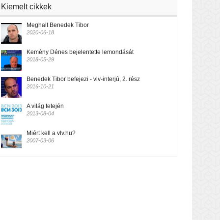
Kiemelt cikkek
Meghalt Benedek Tibor
2020-06-18
Kemény Dénes bejelentette lemondását
2018-05-29
Benedek Tibor befejezi - vlv-interjú, 2. rész
2016-10-21
A világ tetején
2013-08-04
Miért kell a vlv.hu?
2007-03-06