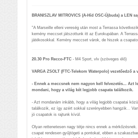
BRANISZLAV MITROVICS (A-Híd OSC-Újbuda) a LEN saj
"A Marseille elleni vereség után most a Terrassa következi
kemény meccset játszottunk itt az Eurokupában. A Terrassa
játékosokkal. Kemény meccset várok, de hiszek a csapat
20.30 Pro Recco-FTC
- M4 Sport, vlv (szöveges élő)
VARGA ZSOLT (FTC-Telekom Waterpolo) vezetőedző a v
- Ennek a meccsnek nem nagyon kell felvezetés... Azt l
mondani, hogy a világ két legjobb csapata találkozik.
- Azt mondanám inkább, hogy a világ legjobb csapatai közü
találkozik, ez így azért sokkal szerényebben hangzik... V
jó csapatok is rajtunk kívül.
Olyan rettenetesen nagy tétje nincs ennek a mérkőzésnek.
csapat rendesen gyűjtögeti a pontokat, ebben a szakaszba