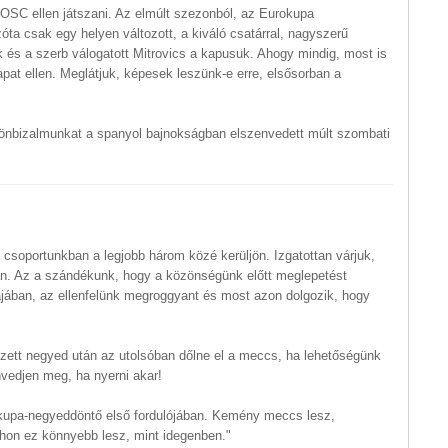
OSC ellen játszani. Az elmúlt szezonból, az Eurokupa
ta csak egy helyen változott, a kiváló csatárral, nagyszerű
ük és a szerb válogatott Mitrovics a kapusuk. Ahogy mindig, most is
apat ellen. Meglátjuk, képesek leszünk-e erre, elsősorban a
önbizalmunkat a spanyol bajnokságban elszenvedett múlt szombati
a csoportunkban a legjobb három közé kerüljön. Izgatottan várjuk,
án. Az a szándékunk, hogy a közönségünk előtt meglepetést
jában, az ellenfelünk megroggyant és most azon dolgozik, hogy
zett negyed után az utolsóban dőlne el a meccs, ha lehetőségünk
vedjen meg, ha nyerni akar!
okupa-negyeddöntő első fordulójában. Kemény meccs lesz,
tthon ez könnyebb lesz, mint idegenben."