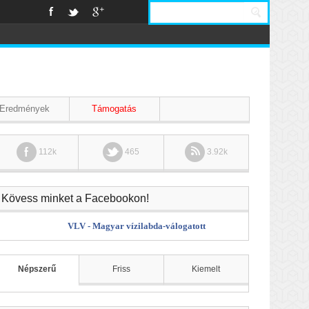
Eredmények
Támogatás
112k
465
3.92k
Kövess minket a Facebookon!
VLV - Magyar vízilabda-válogatott
Népszerű
Friss
Kiemelt