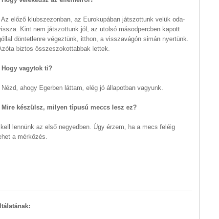
- Az előző klubszezonban, az Eurokupában játszottunk velük oda-
vissza. Kint nem játszottunk jól, az utolsó másodpercben kapott
góllal döntetlenre végeztünk, itthon, a visszavágón simán nyertünk.
Azóta biztos összeszokottabbak lettek.
- Hogy vagytok ti?
- Nézd, ahogy Egerben láttam, elég jó állapotban vagyunk.
- Mire készülsz, milyen típusú meccs lesz ez?
 kell lennünk az első negyedben. Úgy érzem, ha a mecs feléig
lehet a mérkőzés.
tálatának: