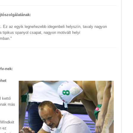
tószolgálatának:
k. Ez az egyik legnehezebb idegenbeli helyszín, tavaly nagyon
 tipikus spanyol csapat, nagyon motivált helyi
omban."
lv-nek:
ehet
l kettő
annak más
 MIndkét
n ez