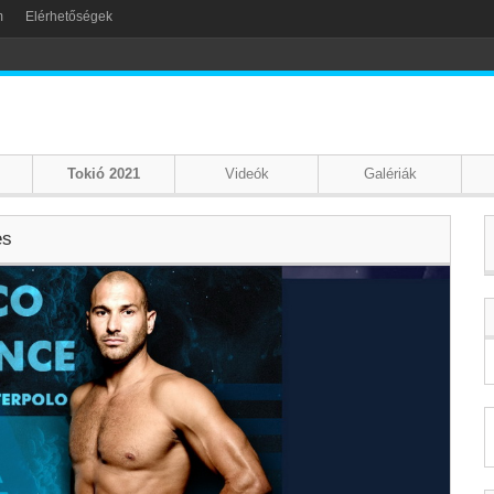
m
Elérhetőségek
Tokió 2021
Videók
Galériák
es