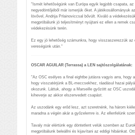
"Ismét lehetőségünk van Európa egyik legjobb csapata, az 
negyedöntőjéből már ismerjük őket. A játékosállományuk azó
lövővel, Andrija Prlainoviccsal bővült. Kiváló a védekezés
megpróbálunk jó teljesítményt nyújtani ez ellen a remek cs
védekezésünk terén.
Ez egy jó lehetőség számunkra, hogy visszaszerezzük az 
vereségünk után."
OSCAR AGUILAR (Terrassa) a LEN sajtószolgálatának:
"Az OSC esélyes a final eightbe jutásra vagyis arra, hogy 
hogy visszatérjünk a BL-meccsekhez, ráadásul hazai pály
okozunk. Láttuk, ahogy a Marseille győzött az OSC uszodá
kiheverje az akkor elszenvedett csapást.
Az uszodánk egy erőd lesz, azt szeretnénk, ha három kiéle
maradna a végén akár a győzelemre is. Az ellenfelünk szen
Tavaly már elértünk egy döntetlent velük szemben az Eur
megpróbálunk beleállni és kijavítani az eddigi hibáinkat. O