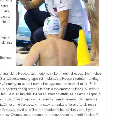
m. Ami a
hezebb
 látni,
 elég a
nféllel
 nagyon
lnok lesz
alkalmat,
gtanuljuk" a Reccót, azt, hogy hogy kell, hogy lehet egy ilyen nehéz
át a játékosállomány egészét - tekintve a Recco szerintem a világ
ív véleményem szerint nem lehet ugyanezt elmondani róluk. Ettől
 a szervezettség terén is látszik a folyamatos fejlődés. Viszont a
llegű. A világ legjobb játékosait szerződtették, és ha ez a csapat jól
en pozícióban világklasszis, sorolhatnám a neveket, de mindenki
is játék valamiért akadozik, ha ezek a markáns karakerterek rossz
töredezni kezd a felület, s a résekbe lehet ékeket verni. Ilyen
ében, az Olympiakosz megmutatta, hogy ezeket a lehetőségeket jól