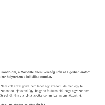
- Gondolom, a Marseille elleni vereség után az Egerben aratott
siker helyrerázta a lelkiállapototokat.
- Nem volt azzal gond, nem lehet egy szezont, de még egy fél
szezont se lejátszani úgy, hogy ne fordulna elő, hogy egyszer nem
játszol jól. Nincs a lelkiállapottal semmi baj, nyerni jöttünk ki.
- Hogy vélekedsz az ellenfélről?