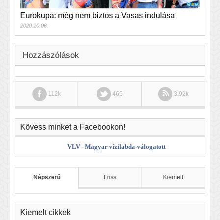
Eurokupa: még nem biztos a Vasas indulása
2020.10.06.
Hozzászólások
112k
465
3.92k
Kövess minket a Facebookon!
VLV - Magyar vízilabda-válogatott
Népszerű
Friss
Kiemelt
Kiemelt cikkek