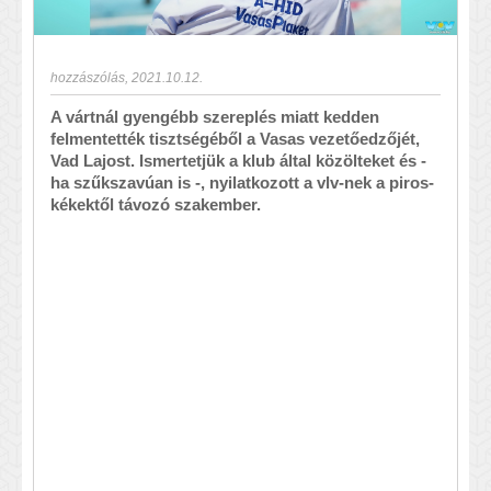
hozzászólás
,
2021.10.12.
A vártnál gyengébb szereplés miatt kedden
felmentették tisztségéből a Vasas vezetőedzőjét,
Vad Lajost. Ismertetjük a klub által közölteket és -
ha szűkszavúan is -, nyilatkozott a vlv-nek a piros-
kékektől távozó szakember.