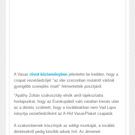
A Vasas
rövid közleményben
jelentette be kedden, hogy a
csapat vezetőedzőjét "az idei szezonban mutatott vártnál
gyengébb szereplés miatt" felmentették posztjáról.
"Apáthy Zoltán szakosztály elnök arról tájékoztatta
honlapunkat, hogy az Eurokupából való váratlan kiesés után
az a döntés született, hogy a továbbiakban nem Vad Lajos
irányítja vezetőedzőként az A-Híd VasasPlaket csapatát.
A szakembernek köszönjük az eddigi munkáját, a további
döntésekről pedig később adunk hírt. Az átmeneti