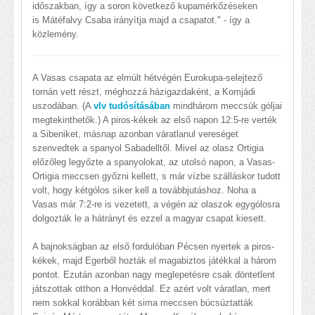
időszakban, így a soron következő kupamérkőzéseken
is Mátéfalvy Csaba irányítja majd a csapatot." - így a
közlemény.
A Vasas csapata az elmúlt hétvégén Eurokupa-selejtező
tornán vett részt, méghozzá házigazdaként, a Komjádi
uszodában. (A
vlv tudósításában
mindhárom meccsük góljai
megtekinthetők.) A piros-kékek az első napon 12:5-re verték
a Sibeniket, másnap azonban váratlanul vereséget
szenvedtek a spanyol Sabadelltől. Mivel az olasz Ortigia
előzőleg legyőzte a spanyolokat, az utolsó napon, a Vasas-
Ortigia meccsen győzni kellett, s már vízbe szálláskor tudott
volt, hogy kétgólos siker kell a továbbjutáshoz. Noha a
Vasas már 7:2-re is vezetett, a végén az olaszok egygólosra
dolgozták le a hátrányt és ezzel a magyar csapat kiesett.
A bajnokságban az első fordulóban Pécsen nyertek a piros-
kékek, majd Egerből hozták el magabiztos játékkal a három
pontot. Ezután azonban nagy meglepetésre csak döntetlent
játszottak otthon a Honvéddal. Ez azért volt váratlan, mert
nem sokkal korábban két sima meccsen búcsúztatták