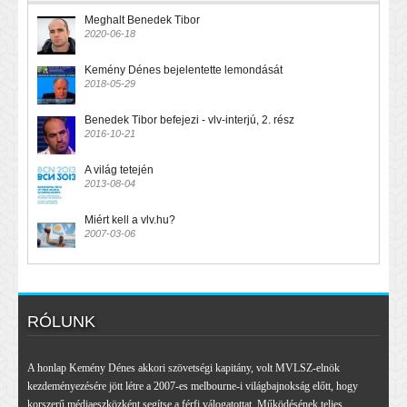
Meghalt Benedek Tibor
2020-06-18
Kemény Dénes bejelentette lemondását
2018-05-29
Benedek Tibor befejezi - vlv-interjú, 2. rész
2016-10-21
A világ tetején
2013-08-04
Miért kell a vlv.hu?
2007-03-06
RÓLUNK
A honlap Kemény Dénes akkori szövetségi kapitány, volt MVLSZ-elnök
kezdeményezésére jött létre a 2007-es melbourne-i világbajnokság előtt, hogy
korszerű médiaeszközként segítse a férfi válogatottat. Működésének teljes