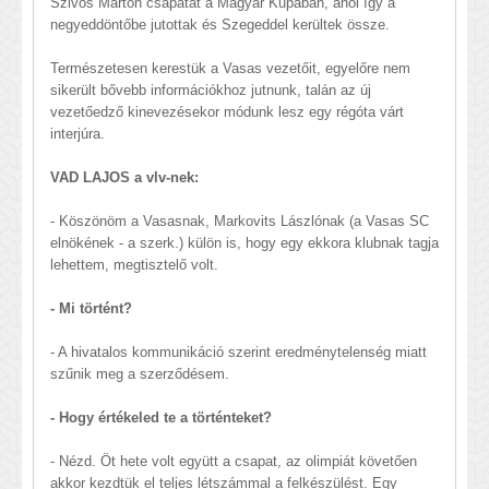
Szivós Márton csapatát a Magyar Kupában, ahol így a
negyeddöntőbe jutottak és Szegeddel kerültek össze.
Természetesen kerestük a Vasas vezetőit, egyelőre nem
sikerült bővebb információkhoz jutnunk, talán az új
vezetőedző kinevezésekor módunk lesz egy régóta várt
interjúra.
VAD LAJOS a vlv-nek:
- Köszönöm a Vasasnak, Markovits Lászlónak (a Vasas SC
elnökének - a szerk.) külön is, hogy egy ekkora klubnak tagja
lehettem, megtisztelő volt.
- Mi történt?
- A hivatalos kommunikáció szerint eredménytelenség miatt
szűnik meg a szerződésem.
- Hogy értékeled te a történteket?
- Nézd. Öt hete volt együtt a csapat, az olimpiát követően
akkor kezdtük el teljes létszámmal a felkészülést. Egy