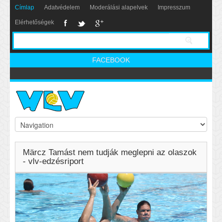
Címlap
Adatvédelem
Moderálási alapelvek
Impresszum
Elérhetőségek
FACEBOOK
Märcz Tamást nem tudják meglepni az olaszok
- vlv-edzésriport