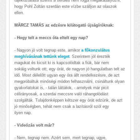
tájékoztatása szerint a sérülés nem fogja megakadályozni,
hogy Pohl Zoltán szerdán este vízbe szálljon az olaszok
ellen.
MÄRCZ TAMÁS az edzésre kilátogató újságíróknak:
- Hogy telt a meccs óta eltelt egy nap?
- Nagyon jó volt tegnap este, amikor
a főkonzulátus
meghívásának tettünk eleget
. Szerintem jól érezték
magukat és kicsit ki is kapcsolódtak a fiúk, bár nem
sokáig voltunk ott, egy órát, de nagyon jó hangulatban telt az
idő. Most délelőtt ugyan egy óra állt rendelkezésre, de azt
megpróbáltuk minőségi módon felhasználni, csináltunk olyan
gyakorlatokat is, - talán láttátok, - amelyek már picit
célirányosak, a szerdai meccsre való ráhangolódást
szolgálták. Tulajdonképpen kétszer egy órát edzünk, de azt
jó minőségben, tehát nem csak a lazításról szól egy
ilyen nap.
- Videózás volt már?
- Nem, tegnap nem. Azért sem, mert tegnap, ugye,