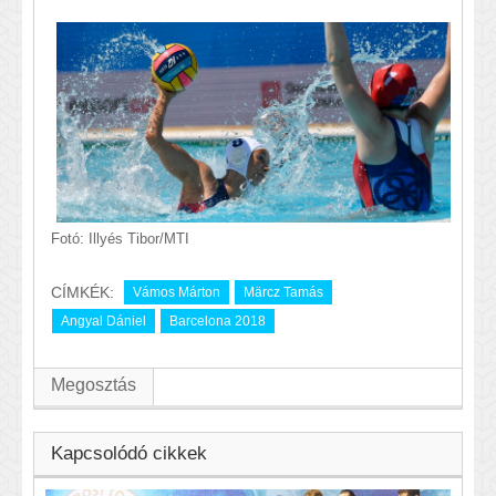
Fotó: Illyés Tibor/MTI
CÍMKÉK:
Vámos Márton
Märcz Tamás
Angyal Dániel
Barcelona 2018
Megosztás
Kapcsolódó cikkek