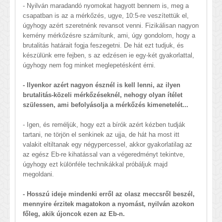
- Nyilván maradandó nyomokat hagyott bennem is, meg a
csapatban is az a mérkőzés, ugye, 10:5-re veszítettük el,
úgyhogy azért szeretnénk revansot venni. Fizikálisan nagyon
kemény mérkőzésre számítunk, ami, úgy gondolom, hogy a
brutalitás határait fogja feszegetni. De hát ezt tudjuk, és
készülünk erre fejben, s az edzésen ie egy-két gyakorlattal,
úgyhogy nem fog minket meglepetésként érni.
- Ilyenkor azért nagyon észnél is kell lenni, az ilyen
brutalitás-közeli mérkőzéseknél, nehogy olyan ítélet
szülessen, ami befolyásolja a mérkőzés kimenetelét...
- Igen, és reméljük, hogy ezt a bírók azért kézben tudják
tartani, ne törjön el senkinek az ujja, de hát ha most itt
valakit eltiltanak egy négypercessel, akkor gyakorlatilag az
az egész Eb-re kihatással van a végeredményt tekintve,
úgyhogy ezt különféle technikákkal próbáljuk majd
megoldani.
- Hosszú ideje mindenki erről az olasz meccsről beszél,
mennyire érzitek
magatokon a nyomást, nyilván azokon
főleg, akik újoncok ezen az Eb-n.