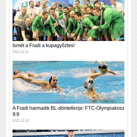
Ismét a Fradi a kupagyőztes!
2021.12.11.
A Fradi harmadik BL-döntetlenje: FTC-Olympiakosz
9:9
2021.11.19.