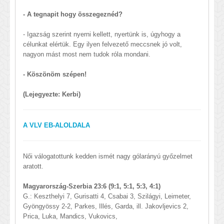
- A tegnapit hogy összegeznéd?
- Igazság szerint nyerni kellett, nyertünk is, úgyhogy a
célunkat elértük. Egy ilyen felvezető meccsnek jó volt,
nagyon mást most nem tudok róla mondani.
- Köszönöm szépen!
(Lejegyezte: Kerbi)
A VLV EB-ALOLDALA
Női válogatottunk kedden ismét nagy gólarányú győzelmet
aratott.
Magyarország-Szerbia 23:6 (9:1, 5:1, 5:3, 4:1)
G.: Keszthelyi 7, Gurisatti 4, Csabai 3, Szilágyi, Leimeter,
Gyöngyössy 2-2, Parkes, Illés, Garda, ill. Jakovljevics 2,
Prica, Luka, Mandics, Vukovics,