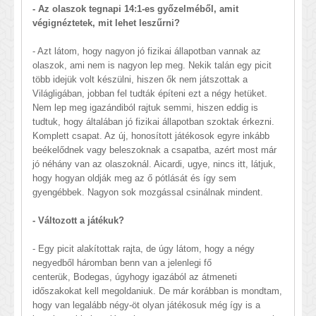
- Az olaszok tegnapi 14:1-es győzelméből, amit
végignéztetek, mit lehet leszűrni?
- Azt látom, hogy nagyon jó fizikai állapotban vannak az
olaszok, ami nem is nagyon lep meg. Nekik talán egy picit
több idejük volt készülni, hiszen ők nem játszottak a
Világligában, jobban fel tudták építeni ezt a négy hetüket.
Nem lep meg igazándiból rajtuk semmi, hiszen eddig is
tudtuk, hogy általában jó fizikai állapotban szoktak érkezni.
Komplett csapat. Az új, honosított játékosok egyre inkább
beékelődnek vagy beleszoknak a csapatba, azért most már
jó néhány van az olaszoknál. Aicardi, ugye, nincs itt, látjuk,
hogy hogyan oldják meg az ő pótlását és így sem
gyengébbek. Nagyon sok mozgással csinálnak mindent.
- Változott a játékuk?
- Egy picit alakítottak rajta, de úgy látom, hogy a négy
negyedből háromban benn van a jelenlegi fő
centerük, Bodegas, úgyhogy igazából az átmeneti
időszakokat kell megoldaniuk. De már korábban is mondtam,
hogy van legalább négy-öt olyan játékosuk még így is a