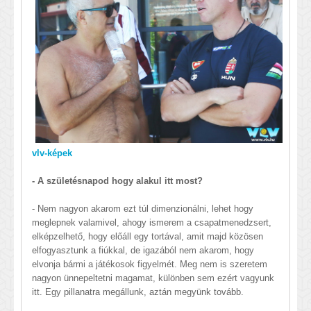
vlv-képek
- A születésnapod hogy alakul itt most?
- Nem nagyon akarom ezt túl dimenzionálni, lehet hogy
meglepnek valamivel, ahogy ismerem a csapatmenedzsert,
elképzelhető, hogy előáll egy tortával, amit majd közösen
elfogyasztunk a fiúkkal, de igazából nem akarom, hogy
elvonja bármi a játékosok figyelmét. Meg nem is szeretem
nagyon ünnepeltetni magamat, különben sem ezért vagyunk
itt. Egy pillanatra megállunk, aztán megyünk tovább.