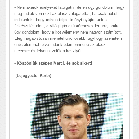
- Nem akarok esélyeket latolgatni, de én úgy gondolom, hogy
meg tudjuk verni ezt az olasz válogatottat, ha csak abból
indulunk ki, hogy milyen teljesítményt nyújtottunk a
felkészülés alatt, a Világligán ezüstérmesek lettünk, amire
úgy gondolom, hogy a közvélemény nem nagyon számított.
Elég magabiztosan meneteltünk tovább, úgyhogy szerintem
önbizalommal telve tudunk odamenni erre az olasz
meccsre és felvenni velük a kesztyűt.
- Köszönjük szépen Marci, és sok sikert!
(Lejegyezte: Kerbi)