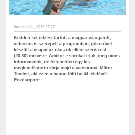
hozzászólás
,
2018.07.17.
Kedden két edzést tartott a magyar válogatott,
videózás is szerepelt a programban, gőzerővel
készült a csapat az olaszok elleni szerda esti
(20.30) meccsre. Amikor e sorokat írjuk, még nincs
információnk, de feltehetően egy kis
meglepetéstorta várja majd a vacsoránál Märcz
Tamást, aki ezen a napon tölti be 44. életévét.
Edzésriport: