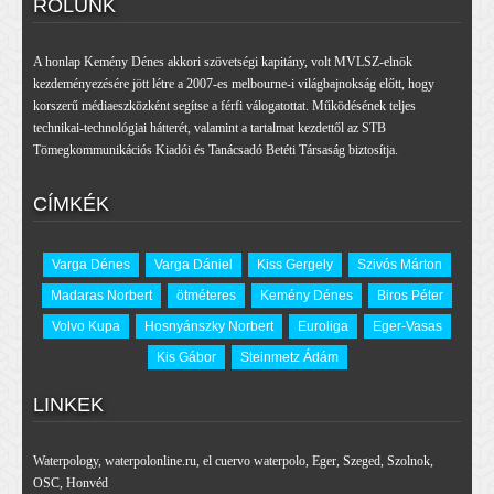
RÓLUNK
A honlap Kemény Dénes akkori szövetségi kapitány, volt MVLSZ-elnök
kezdeményezésére jött létre a 2007-es melbourne-i világbajnokság előtt, hogy
korszerű médiaeszközként segítse a férfi válogatottat. Működésének teljes
technikai-technológiai hátterét, valamint a tartalmat kezdettől az STB
Tömegkommunikációs Kiadói és Tanácsadó Betéti Társaság biztosítja.
CÍMKÉK
Varga Dénes
Varga Dániel
Kiss Gergely
Szivós Márton
Madaras Norbert
ötméteres
Kemény Dénes
Biros Péter
Volvo Kupa
Hosnyánszky Norbert
Euroliga
Eger-Vasas
Kis Gábor
Steinmetz Ádám
LINKEK
Waterpology
,
waterpolonline.ru
,
el cuervo waterpolo
,
Eger
,
Szeged
,
Szolnok
,
OSC
,
Honvéd