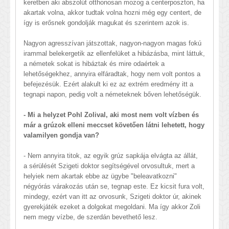
keretben aki abszolút otthonosan mozog a centerposzton, ha
akartak volna, akkor tudtak volna hozni még egy centert, de
így is erősnek gondolják magukat és szerintem azok is.
Nagyon agresszívan játszottak, nagyon-nagyon magas fokú
irammal belekergetik az ellenfelüket a hibázásba, mint láttuk,
a németek sokat is hibáztak és mire odaértek a
lehetőségekhez, annyira elfáradtak, hogy nem volt pontos a
befejezésük. Ezért alakult ki ez az extrém eredmény itt a
tegnapi napon, pedig volt a németeknek bőven lehetőségük.
- Mi a helyzet Pohl Zolival, aki most nem volt vízben és
már a grúzok elleni meccset követően látni lehetett, hogy
valamilyen gondja van?
- Nem annyira titok, az egyik grúz sapkája elvágta az állát,
a sérülését Szigeti doktor segítségével orvosultuk, mert a
helyiek nem akartak ebbe az ügybe "beleavatkozni"
négyórás várakozás után se, tegnap este. Ez kicsit fura volt,
mindegy, ezért van itt az orvosunk, Szigeti doktor úr, akinek
gyerekjáték ezeket a dolgokat megoldani. Ma így akkor Zoli
nem megy vízbe, de szerdán bevethető lesz.