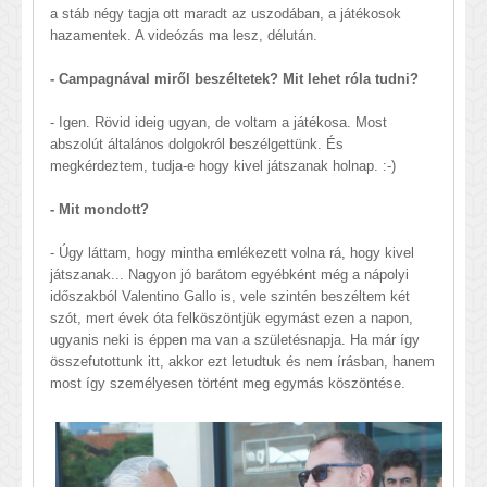
a stáb négy tagja ott maradt az uszodában, a játékosok
hazamentek. A videózás ma lesz, délután.
- Campagnával miről beszéltetek? Mit lehet róla tudni?
- Igen. Rövid ideig ugyan, de voltam a játékosa. Most
abszolút általános dolgokról beszélgettünk. És
megkérdeztem, tudja-e hogy kivel játszanak holnap. :-)
- Mit mondott?
- Úgy láttam, hogy mintha emlékezett volna rá, hogy kivel
játszanak... Nagyon jó barátom egyébként még a nápolyi
időszakból Valentino Gallo is, vele szintén beszéltem két
szót, mert évek óta felköszöntjük egymást ezen a napon,
ugyanis neki is éppen ma van a születésnapja. Ha már így
összefutottunk itt, akkor ezt letudtuk és nem írásban, hanem
most így személyesen történt meg egymás köszöntése.