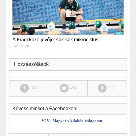
A Fradi közeljövője: sok-sok mikrociklus
2021.10.20.
Hozzászólások
112k
465
3.92k
Kövess minket a Facebookon!
VLV - Magyar vízilabda-válogatott