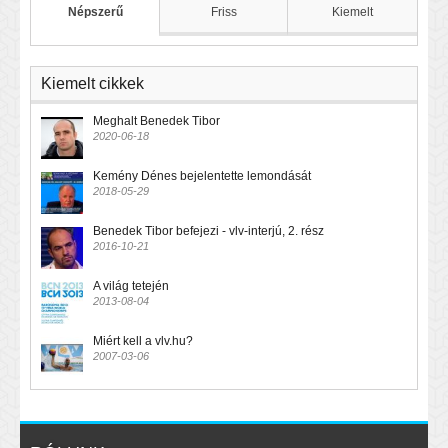
Népszerű
Friss
Kiemelt
Kiemelt cikkek
Meghalt Benedek Tibor
2020-06-18
Kemény Dénes bejelentette lemondását
2018-05-29
Benedek Tibor befejezi - vlv-interjú, 2. rész
2016-10-21
A világ tetején
2013-08-04
Miért kell a vlv.hu?
2007-03-06