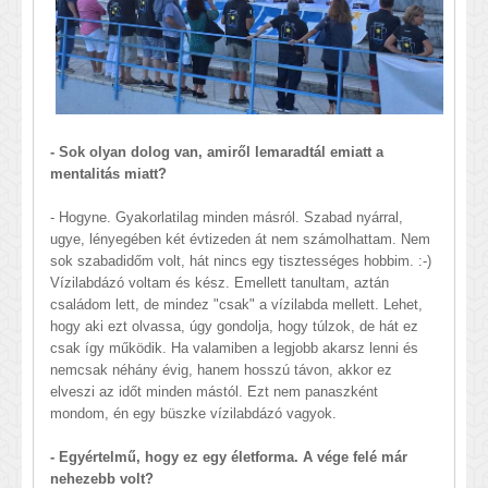
- Sok olyan dolog van, amiről lemaradtál emiatt a
mentalitás miatt?
- Hogyne. Gyakorlatilag minden másról. Szabad nyárral,
ugye, lényegében két évtizeden át nem számolhattam. Nem
sok szabadidőm volt, hát nincs egy tisztességes hobbim. :-)
Vízilabdázó voltam és kész. Emellett tanultam, aztán
családom lett, de mindez "csak" a vízilabda mellett. Lehet,
hogy aki ezt olvassa, úgy gondolja, hogy túlzok, de hát ez
csak így működik. Ha valamiben a legjobb akarsz lenni és
nemcsak néhány évig, hanem hosszú távon, akkor ez
elveszi az időt minden mástól. Ezt nem panaszként
mondom, én egy büszke vízilabdázó vagyok.
- Egyértelmű, hogy ez egy életforma. A vége felé már
nehezebb volt?