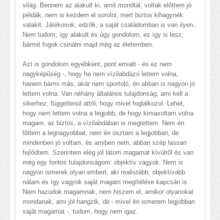
világ. Bennem az alakult ki, amit mondtál, voltak előttem jó
példák, nem is kezdem el sorolni, mert biztos kihagynék
valakit. Játékosok, edzők, a saját családomban is van ilyen.
Nem tudom, így alakult és úgy gondolom, ez így is lesz,
bármit fogok csinálni majd még az életemben.
Azt is gondolom egyébként, pont emiatt - és ez nem
nagyképűség -, hogy ha nem vízilabdázó lettem volna,
hanem bármi más, akár nem sportoló, én abban is nagyon jó
lettem volna. Van néhány általános tulajdonság, ami kell a
sikerhez, függetlenül attól, hogy mivel foglalkozol. Lehet,
hogy nem lettem volna a legjobb, de hogy kimaxoltam volna
magam, az biztos, a vízilabdában is megtettem. Nem én
lőttem a legnagyobbat, nem én úsztam a legjobban, de
mindenben jó voltam, és amiben nem, abban szép lassan
fejlődtem. Szerintem elég jól látom magamat kívülről és van
még egy fontos tulajdonságom: objektív vagyok. Nem is
nagyon ismerek olyan embert, aki realistább, objektívabb
nálam és így vagyok saját magam megítélése kapcsán is.
Nem hazudok magamnak, nem hiszem el, amikor olyanokat
mondanak, ami jól hangzik, de - mivel én ismerem legjobban
saját magamat -, tudom, hogy nem igaz.