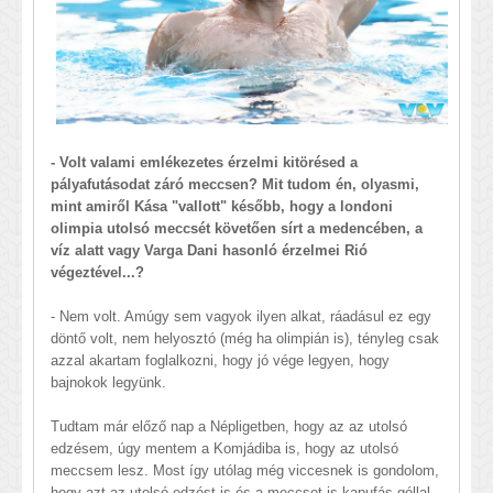
- Volt valami emlékezetes érzelmi kitörésed a
pályafutásodat záró meccsen? Mit tudom én, olyasmi,
mint amiről Kása "vallott" később, hogy a londoni
olimpia utolsó meccsét követően sírt a medencében, a
víz alatt vagy Varga Dani hasonló érzelmei Rió
végeztével...?
- Nem volt. Amúgy sem vagyok ilyen alkat, ráadásul ez egy
döntő volt, nem helyosztó (még ha olimpián is), tényleg csak
azzal akartam foglalkozni, hogy jó vége legyen, hogy
bajnokok legyünk.
Tudtam már előző nap a Népligetben, hogy az az utolsó
edzésem, úgy mentem a Komjádiba is, hogy az utolsó
meccsem lesz. Most így utólag még viccesnek is gondolom,
hogy azt az utolsó edzést is és a meccset is kapufás góllal