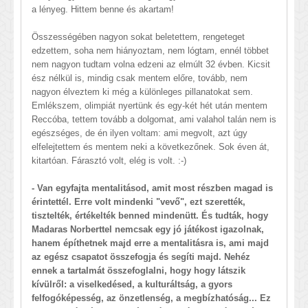
a lényeg. Hittem benne és akartam!
Összességében nagyon sokat beletettem, rengeteget
edzettem, soha nem hiányoztam, nem lógtam, ennél többet
nem nagyon tudtam volna edzeni az elmúlt 32 évben. Kicsit
ész nélkül is, mindig csak mentem előre, tovább, nem
nagyon élveztem ki még a különleges pillanatokat sem.
Emlékszem, olimpiát nyertünk és egy-két hét után mentem
Reccóba, tettem tovább a dolgomat, ami valahol talán nem is
egészséges, de én ilyen voltam: ami megvolt, azt úgy
elfelejtettem és mentem neki a következőnek. Sok éven át,
kitartóan. Fárasztó volt, elég is volt. :-)
- Van egyfajta mentalitásod, amit most részben magad is
érintettél. Erre volt mindenki "vevő", ezt szerették,
tisztelték, értékelték benned mindenütt. És tudták, hogy
Madaras Norberttel nemcsak egy jó játékost igazolnak,
hanem építhetnek majd erre a mentalitásra is, ami majd
az egész csapatot összefogja és segíti majd. Nehéz
ennek a tartalmát összefoglalni, hogy hogy látszik
kívülről: a viselkedésed, a kulturáltság, a gyors
felfogóképesség, az önzetlenség, a megbízhatóság... Ez