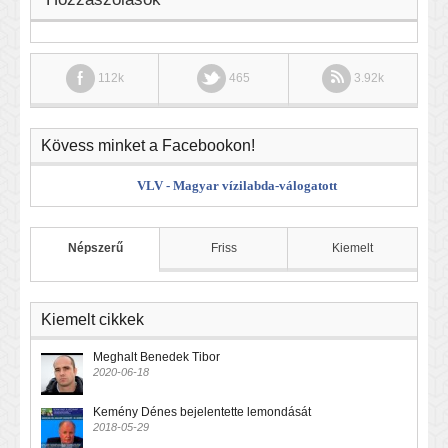
112k
465
3.92k
Kövess minket a Facebookon!
VLV - Magyar vízilabda-válogatott
Népszerű
Friss
Kiemelt
Kiemelt cikkek
Meghalt Benedek Tibor
2020-06-18
Kemény Dénes bejelentette lemondását
2018-05-29