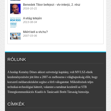
Benedek Tibor befejezi - vlv-interjú, 2. rész
2016-10-21
A világ tetején
2013-08-04
Miért kell a vlv.hu?
2007-03-06
RÓLUNK
A honlap Kemény Dénes akkori szövetségi kapitány, volt MVLSZ-elnök
kezdeményezésére jött létre a 2007-es melbourne-i világbajnokság előtt, hogy
korszerű médiaeszközként segítse a férfi válogatottat. Működésének teljes
technikai-technológiai hátterét, valamint a tartalmat kezdettől az STB
Tömegkommunikációs Kiadói és Tanácsadó Betéti Társaság biztosítja.
CÍMKÉK