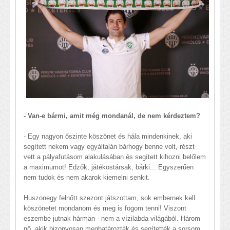
- Van-e bármi, amit még mondanál, de nem kérdeztem?
- Egy nagyon őszinte köszönet és hála mindenkinek, aki
segített nekem vagy egyáltalán bárhogy benne volt, részt
vett a pályafutásom alakulásában és segített kihozni belőlem
a maximumot! Edzők, játékostársak, bárki... Egyszerűen
nem tudok és nem akarok kiemelni senkit.
Huszonegy felnőtt szezont játszottam, sok embernek kell
köszönetet mondanom és meg is fogom tenni! Viszont
eszembe jutnak hárman - nem a vízilabda világából. Három
nő, akik bizonyosan meghatározták és segítették a sorsom