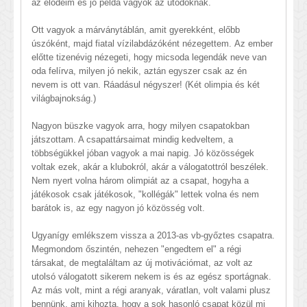
az elődeim és jó példa vagyok az utódoknak.
Ott vagyok a márványtáblán, amit gyerekként, előbb
úszóként, majd fiatal vízilabdázóként nézegettem. Az ember
előtte tizenévig nézegeti, hogy micsoda legendák neve van
oda felírva, milyen jó nekik, aztán egyszer csak az én
nevem is ott van. Ráadásul négyszer! (Két olimpia és két
világbajnokság.)
Nagyon büszke vagyok arra, hogy milyen csapatokban
játszottam. A csapattársaimat mindig kedveltem, a
többségükkel jóban vagyok a mai napig. Jó közösségek
voltak ezek, akár a klubokról, akár a válogatottról beszélek.
Nem nyert volna három olimpiát az a csapat, hogyha a
játékosok csak játékosok, "kollégák" lettek volna és nem
barátok is, az egy nagyon jó közösség volt.
Ugyanígy emlékszem vissza a 2013-as vb-győztes csapatra.
Megmondom őszintén, nehezen "engedtem el" a régi
társakat, de megtaláltam az új motivációmat, az volt az
utolsó válogatott sikerem nekem is és az egész sportágnak.
Az más volt, mint a régi aranyak, váratlan, volt valami plusz
bennünk, ami kihozta, hogy a sok hasonló csapat közül mi