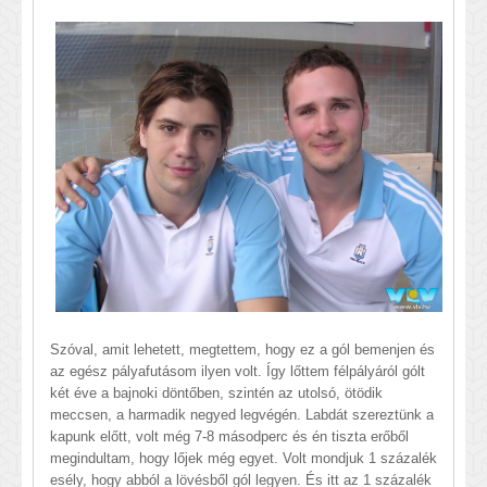
Szóval, amit lehetett, megtettem, hogy ez a gól bemenjen és
az egész pályafutásom ilyen volt. Így lőttem félpályáról gólt
két éve a bajnoki döntőben, szintén az utolsó, ötödik
meccsen, a harmadik negyed legvégén. Labdát szereztünk a
kapunk előtt, volt még 7-8 másodperc és én tiszta erőből
megindultam, hogy lőjek még egyet. Volt mondjuk 1 százalék
esély, hogy abból a lövésből gól legyen. És itt az 1 százalék