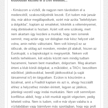
klubodban kezded el a civil életedet...
- Kimászom a vízből, de nagyon nem távolodom el a
medencétől, szakosztályelnök leszek. Ezt tudom már január
óta, már akkor megállapodtunk, ezért már azóta "belefolytam
a dolgokba", kaptam az emaileket, kikérték a véleményemet,
még döntéseket is hoztam. Azért volt erre szükség, mert
nem akartam úgy kezdeni a munkát, hogy nem ismerek
semmit, meg aztán egy sor dologban már kész helyzet várt
volna, amin nehéz változtatni. Nem volt könnyű ez az
időszak, de utólag azt mondom, minden jól alakult, hiszen az
Eurokupát, s a bajnokságot is megnyertük. Nekem volt
kettős terhelésem, két edzés között nem mindig tudtam
hazamenni, hanem bent maradtam, dolgoztam. Meg akartam
érteni a klub körüli dolgokat, a működést, a TAO-t, beszéltem
edzőkkel, játékosokkal, leendő játékosokkal (a saját
társaimmal is!) én tárgyaltam. Ezúton is köszönöm a
bizalmat, amit a Fraditól kaptam és azt is, ahogy hozzáállt
ehhez a helyzethez minden érintett, legyen az játékos,
jelenlegi vezető vagy irodai munkatárs. Nem volt semmilyen
konfliktus abból, hogy a két munkát együtt végeztem, pedig
lehetett volna. Nem is tudom, volt-e már olyan valaha is a
vízilabdában vagy bármilyen más sportágban, hogy egy profi