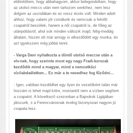
eldöntöttem, hogy abbahagyom, akkor belegondoltam, hogy
az utolsó meccs után nem tartozom senkihez, nem lesz
dolgom az uszodában és ez rossz érzés volt. Minden adott
ahhoz, hogy valami jót csinálunk és nemcsak a felnőtt
csapatról beszélek, hanem a női csapatról is, de főleg az
utánpótlásról, ahol sok minden változik majd, félig-meddig
általam, hiszen ott már amúgy is elkezdődött egy munka, én
azt igyekszem még jobbá tenni.
- Varga Dani nyilatkozta a döntő utolsó meccse után a
vlv-nek, hogy szerinte most egy nagy Fradi-korszak
kezdődik mind a magyar, mind a nemzetközi
vízilabdaéletben... Ez már a te nevedhez fog fűződni...
- Igen, valóban kezdődhet egy ilyen és vezetőként talán már
hozzám is lehet majd kötni, mostantól nem a vízben segítem
a csapatot. A következő szezonban a Bajnokok Ligájában
játszunk, s a Ferencvárosnak évekig bizonyosan nagyon jó
csapata lesz.