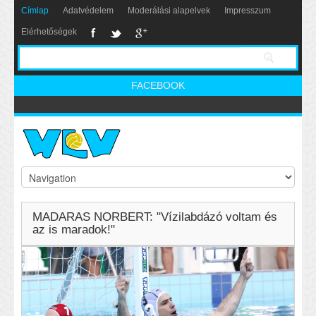
Címlap
Adatvédelem
Moderálási alapelvek
Impresszum
Elérhetőségek
FACEBOOK
MADARAS NORBERT: "Vízilabdázó voltam és
az is maradok!"