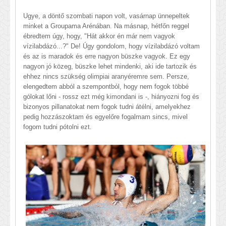
Ugye, a döntő szombati napon volt, vasárnap ünnepeltek
minket a Groupama Arénában. Na másnap, hétfőn reggel
ébredtem úgy, hogy, "Hát akkor én már nem vagyok
vízilabdázó...?" De! Úgy gondolom, hogy vízilabdázó voltam
és az is maradok és erre nagyon büszke vagyok. Ez egy
nagyon jó közeg, büszke lehet mindenki, aki ide tartozik és
ehhez nincs szükség olimpiai aranyéremre sem. Persze,
elengedtem abból a szempontból, hogy nem fogok többé
gólokat lőni - rossz ezt még kimondani is -, hiányozni fog és
bizonyos pillanatokat nem fogok tudni átélni, amelyekhez
pedig hozzászoktam és egyelőre fogalmam sincs, mivel
fogom tudni pótolni ezt.