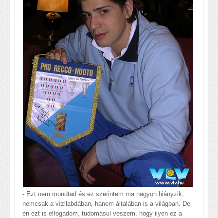
- Ezt nem mondtad és ez szerintem ma nagyon hiányzik,
nemcsak a vízilabdában, hanem általában is a világban. De
én ezt is elfogadom, tudomásul veszem, hogy ilyen ez a