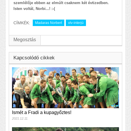
szemlélője ebben az elmúlt csaknem két évtizedben.
Isten voltál, Norbi...! :-(
CÍMKÉK:
Madaras Norbert
vlv-interjú
Megosztás
Kapcsolódó cikkek
Ismét a Fradi a kupagyőztes!
2021.12.11.