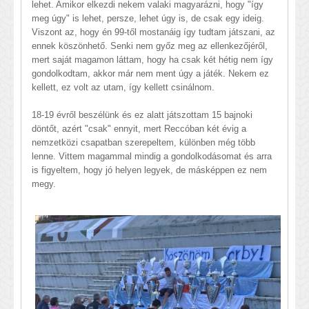
lehet. Amikor elkezdi nekem valaki magyarázni, hogy "így
meg úgy" is lehet, persze, lehet úgy is, de csak egy ideig.
Viszont az, hogy én 99-től mostanáig így tudtam játszani, az
ennek köszönhető. Senki nem győz meg az ellenkezőjéről,
mert saját magamon láttam, hogy ha csak két hétig nem így
gondolkodtam, akkor már nem ment úgy a játék. Nekem ez
kellett, ez volt az utam, így kellett csinálnom.
18-19 évről beszélünk és ez alatt játszottam 15 bajnoki
döntőt, azért "csak" ennyit, mert Reccóban két évig a
nemzetközi csapatban szerepeltem, különben még több
lenne. Vittem magammal mindig a gondolkodásomat és arra
is figyeltem, hogy jó helyen legyek, de másképpen ez nem
megy.