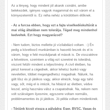
Az a lényeg, hogy mindent jól akarok csinálni, amibe
belekezdek, igényes vagyok magammal és ezt várom el a
környezetemtől is. Ez néha nehéz a körülöttem élőknek.
- Az a furcsa ebben, hogy ezt a fajta viselkedéskultúrát a
mai világ általában nem tolerálja. Téged meg mindenhol
kedveltek. Ezt hogy magyarázod?
- Nem tudom, biztos mellette jó vízilabdázó voltam. :-) Én
pedig a következő munkámban is hasonló leszek és el is
várom, hogy e felé mozduljanak el mások is. De visszatérve
a felvetésre, szerintem a világ ezt szeretné és tolerálná,
viszont felülír mindent a teljesítmény. A civil életben, ha
pénzt keresel a cégednek, akkor lehetsz bunkó vagy
neveletlen, többet megengedhetsz magadnak. Nálunk, ha
gólt lősz és jó játékos vagy, akkor elnézik, hogy egy tahó
vagy, sőt, még el is intézik, ha hibázol az életben, védve
leszel, amíg hasznára válsz a csapatodnak. Na, nekem nem
volt szükségem ilyesmire, egyszerre voltam normális,
problémamentes és jó játékos. Jó példa voltam mindenkinek.
- Térjünk kicsit vissza a pályádra: Eger, BVSC, Vasas és