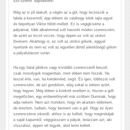
szó szerint: bajnokként!
Még az is jól alakult, a végén az a gól, hogy lecsúszik a
labda a kezemről, épp elérem és valahogy tolok rajta egyet
és bepottyan Viktor fölött-mellett. Ez is végigkísérte a
pályámat, több alkalommal volt hasonló módon szerencsém,
de azért az kicsit vicces, hogy éppen ez volt az utolsó
lövésem. Akárhogy is, ez volt az utolsó gólunk, eggyel
nyertünk és nem ez volt az egyetlen döntő jelentőségű gólom
a pályafutásom során.
Ha egy fiatal játékos vagy kívülálló szerencséről beszél,
csak mosolygok magamban, mert ebben nem hiszek. Ha
teszel érte, van, ha kiérdemled, segít. És igen, többször volt
szerencsém, de azt gondolom, elég sokat is tettem azért,
hogy legyen. Még ebben a konkrét esetben is, hiszen a gólt
megelőzően, egy emberelőnynél már szóltam Duminak, hogy
adja nekem. Nem azt mondom, hogy én akartam eldönteni,
de éreztem, tudtam, hogy bennem van a gól. Hogy ez ilyen
szerencsésre sikerült, ahhoz is az kellett, hogy meginduljak
a saját kapumtól, végigússzam a pályát, lerázzam azt, aki
visszahúz, éppen ott legyek, ahol lenni kellett.