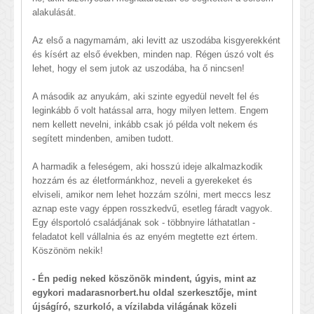
alakulását.
Az első a nagymamám, aki levitt az uszodába kisgyerekként
és kísért az első években, minden nap. Régen úszó volt és
lehet, hogy el sem jutok az uszodába, ha ő nincsen!
A második az anyukám, aki szinte egyedül nevelt fel és
leginkább ő volt hatással arra, hogy milyen lettem. Engem
nem kellett nevelni, inkább csak jó példa volt nekem és
segített mindenben, amiben tudott.
A harmadik a feleségem, aki hosszú ideje alkalmazkodik
hozzám és az életformánkhoz, neveli a gyerekeket és
elviseli, amikor nem lehet hozzám szólni, mert meccs lesz
aznap este vagy éppen rosszkedvű, esetleg fáradt vagyok.
Egy élsportoló családjának sok - többnyire láthatatlan -
feladatot kell vállalnia és az enyém megtette ezt értem.
Köszönöm nekik!
- Én pedig neked köszönök mindent, úgyis, mint az
egykori madarasnorbert.hu olda
l szerkesztője, mint
újságíró, szurkoló, a vízilabda világának közeli