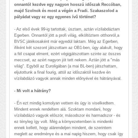
onnantól kezdve egy nagyon hosszú időszak Reccóban,
majd Szolnok és most a végén a Fradi. Szakaszolod a
pályádat vagy ez egy egyenes ívű történet?
- Az első évek 99-ig tartottak, úsztam, aztán vízilabdáztam
Egerben. Onnantól jött a profi világ, elköltöztem otthonról,a
BVSC játékosaként már egyedül laktam. Még az Egerben,
ifiként két szezont játszottam az OB1-ben, úgy alakult, hogy
a fél csapat elment, ezért végigjátszottam szinte az összes
meccset, az azért nagyon jót tett nekem. Aztán jött a "más
világ". Egyből az Euroligában (a mai BL-ben) játszhattam,
eljutottunk a final fourig, attól az időszaktól kezdve én
vízilabdázó vagyok annak minden előnyével és hátrányával.
- Mi volt a hátrány?
- Én ezt mindig komolyan vettem és úgy is viselkedtem.
Mindent ennek rendeltem alá. Szoktam mondani, hogy
vízilabdázó vagyok először, másodszor és harmadszor - és
ez tényleg így volt. Még a környezetemben is mindenki
ennek kellett, hogy alárendeljen mindent, de szerintem
meglett az eredménye és a mai napig hiszem, hogy csak így