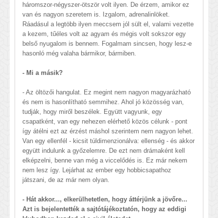
háromszor-négyszer-ötször volt ilyen. De érzem, amikor ez
van és nagyon szeretem is. Izgalom, adrenalinlöket.
Ráadásul a legtöbb ilyen meccsem jól sült el, valami vezette
a kezem, tűéles volt az agyam és mégis volt sokszor egy
belső nyugalom is bennem. Fogalmam sincsen, hogy lesz-e
hasonló még valaha bármikor, bármiben.
- Mi a másik?
- Az öltözői hangulat. Ez megint nem nagyon magyarázható
és nem is hasonlítható semmihez. Ahol jó közösség van,
tudják, hogy miről beszélek. Együtt vagyunk, egy
csapatként, van egy nehezen elérhető közös célunk - pont
így átélni ezt az érzést máshol szerintem nem nagyon lehet.
Van egy ellenfél - kicsit túldimenzionálva: ellenség - és akkor
együtt indulunk a győzelemre. De ezt nem drámaként kell
elképzelni, benne van még a viccelődés is. Ez már nekem
nem lesz így. Lejárhat az ember egy hobbicsapathoz
játszani, de az már nem olyan.
- Hát akkor..., elkerülhetetlen, hogy áttérjünk a jövőre...
Azt is bejelentették a sajtótájékoztatón, hogy az eddigi