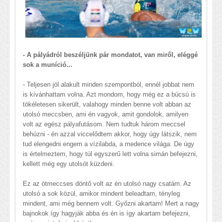
- A pályádról beszéljünk pár mondatot, van miről, eléggé
sok a muníció...
- Teljesen jól alakult minden szempontból, ennél jobbat nem
is kívánhattam volna. Azt mondom, hogy még ez a búcsú is
tökéletesen sikerült, valahogy minden benne volt abban az
utolsó meccsben, ami én vagyok, amit gondolok, amilyen
volt az egész pályafutásom. Nem tudtuk három meccsel
behúzni - én azzal viccelődtem akkor, hogy úgy látszik, nem
tud elengedni engem a vízilabda, a medence világa. De úgy
is értelmeztem, hogy túl egyszerű lett volna simán befejezni,
kellett még egy utolsót küzdeni.
Ez az ötmeccses döntő volt az én utolsó nagy csatám. Az
utolsó a sok közül, amikor mindent beleadtam, tényleg
mindent, ami még bennem volt. Győzni akartam! Mert a nagy
bajnokok így hagyják abba és én is így akartam befejezni,