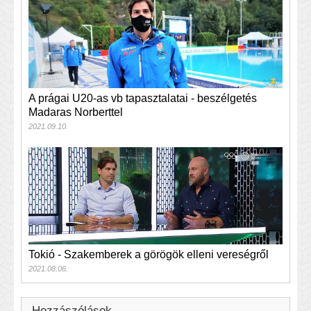
A prágai U20-as vb tapasztalatai - beszélgetés
Madaras Norberttel
2021.09.10.
Tokió - Szakemberek a görögök elleni vereségről
2021.08.06.
Hozzászólások