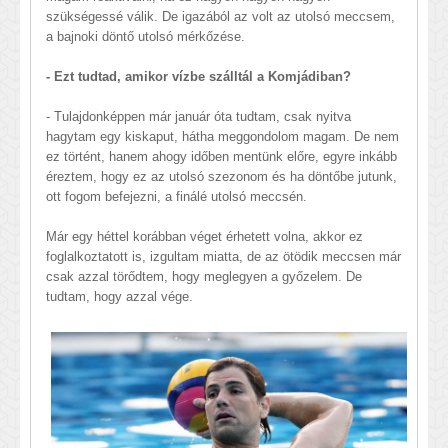
szükségessé válik. De igazából az volt az utolsó meccsem,
a bajnoki döntő utolsó mérkőzése.
- Ezt tudtad, amikor vízbe szálltál a Komjádiban?
- Tulajdonképpen már január óta tudtam, csak nyitva
hagytam egy kiskaput, hátha meggondolom magam. De nem
ez történt, hanem ahogy időben mentünk előre, egyre inkább
éreztem, hogy ez az utolsó szezonom és ha döntőbe jutunk,
ott fogom befejezni, a finálé utolsó meccsén.
Már egy héttel korábban véget érhetett volna, akkor ez
foglalkoztatott is, izgultam miatta, de az ötödik meccsen már
csak azzal törődtem, hogy meglegyen a győzelem. De
tudtam, hogy azzal vége.