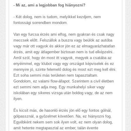
- Mi az, ami a legjobban fog hiányozni?
- Két dolog, nem is tudom, melyikkel kezdjem, nem
fontossági sorrendben mondom.
Van egy furcsa érzés ami elfog, nem gyakran és csak nagy
meccsek előtt. Felszállok a buszra vagy beülök az autóba
vagy már ott vagyok és akkor jön ez az elmagyarázhatatlan
érzés, amit egy átlagember biztosan nem is tud elképzelni.
Arról szól, hogy én most itt vagyok, megyek a csatába az
enyéimmel, egy klubot vagy egy országot képviselek és ez
mennyire jó, szinte felemelő dolog és most ezt meg kell élni.
Ezt soha semmi más területen nem tapasztaltam.
Gondolom, ez valami flow-állapot. Szerintem a civil életben
ezt semmi nem adja meg. Egy munkahelyi siker vagy
iskolában egy sikeres vizsga után boldog vagy, de az nem
ilyen.
És kicsit más, de hasonló érzés jön elő egy fontos gólnál,
gólpassznál, a győzelmet követően. Na, ez hiányozni fog.
Egyébként nekem sem sok ilyen volt, ez nem olyan dolog,
amit hetente megtapasztal az ember, talán évente