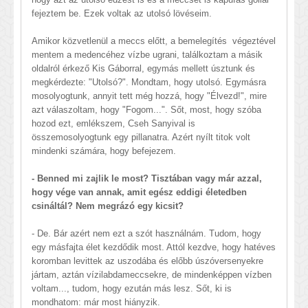
fejeztem be. Ezek voltak az utolsó lövéseim.
Amikor közvetlenül a meccs előtt, a bemelegítés végeztével
mentem a medencéhez vízbe ugrani, találkoztam a másik
oldalról érkező Kis Gáborral, egymás mellett úsztunk és
megkérdezte: "Utolsó?". Mondtam, hogy utolsó. Egymásra
mosolyogtunk, annyit tett még hozzá, hogy "Élvezd!", mire
azt válaszoltam, hogy "Fogom...". Sőt, most, hogy szóba
hozod ezt, emlékszem, Cseh Sanyival is
összemosolyogtunk egy pillanatra. Azért nyílt titok volt
mindenki számára, hogy befejezem.
- Benned mi zajlik le most? Tisztában vagy már azzal,
hogy vége van annak, amit egész eddigi életedben
csináltál? Nem megrázó egy kicsit?
- De. Bár azért nem ezt a szót használnám. Tudom, hogy
egy másfajta élet kezdődik most. Attól kezdve, hogy hatéves
koromban levittek az uszodába és előbb úszóversenyekre
jártam, aztán vízilabdameccsekre, de mindenképpen vízben
voltam..., tudom, hogy ezután más lesz. Sőt, ki is
mondhatom: már most hiányzik.