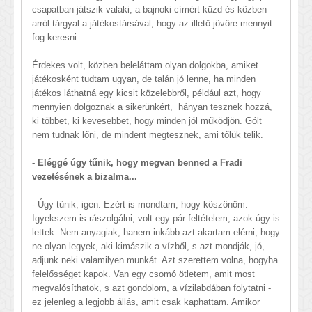
csapatban játszik valaki, a bajnoki címért küzd és közben
arról tárgyal a játékostársával, hogy az illető jövőre mennyit
fog keresni...
Érdekes volt, közben beleláttam olyan dolgokba, amiket
játékosként tudtam ugyan, de talán jó lenne, ha minden
játékos láthatná egy kicsit közelebbről, például azt, hogy
mennyien dolgoznak a sikerünkért, hányan tesznek hozzá,
ki többet, ki kevesebbet, hogy minden jól működjön. Gólt
nem tudnak lőni, de mindent megtesznek, ami tőlük telik.
- Eléggé úgy tűnik, hogy megvan benned a Fradi
vezetésének a bizalma...
- Úgy tűnik, igen. Ezért is mondtam, hogy köszönöm.
Igyekszem is rászolgálni, volt egy pár feltételem, azok úgy is
lettek. Nem anyagiak, hanem inkább azt akartam elérni, hogy
ne olyan legyek, aki kimászik a vízből, s azt mondják, jó,
adjunk neki valamilyen munkát. Azt szerettem volna, hogyha
felelősséget kapok. Van egy csomó ötletem, amit most
megvalósíthatok, s azt gondolom, a vízilabdában folytatni -
ez jelenleg a legjobb állás, amit csak kaphattam. Amikor