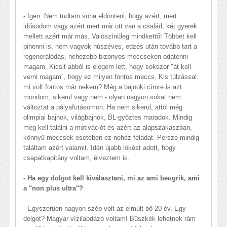
- Igen. Nem tudtam soha eldönteni, hogy azért, mert
idősödöm vagy azért mert már ott van a család, két gyerek
mellett azért már más. Valószínűleg mindkettő! Többet kell
pihenni is, nem vagyok húszéves, edzés után tovább tart a
regenerálódás, nehezebb bizonyos meccseken odatenni
magam. Kicsit abból is elegem lett, hogy sokszor "át kell
verni magam", hogy ez milyen fontos meccs. Kis túlzással:
mi volt fontos már nekem? Még a bajnoki címre is azt
mondom, sikerül vagy nem - olyan nagyon sokat nem
változtat a pályafutásomon. Ha nem sikerül, attól még
olimpiai bajnok, világbajnok, BL-győztes maradok. Mindig
meg kell találni a motivációt és azért az alapszakaszban,
könnyű meccsek esetében ez nehéz feladat. Persze mindig
találtam azért valamit. Idén újabb lökést adott, hogy
csapatkapitány voltam, élveztem is.
- Ha egy dolgot kell kiválasztani, mi az ami beugrik, ami
a "non plus ultra"?
- Egyszerűen nagyon szép volt az elmúlt bő 20 év. Egy
dolgot? Magyar vízilabdázó voltam! Büszkék lehetnek rám