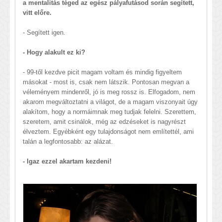
a mentalitás téged az egész pályafutásod során segített,
vitt előre.
- Segített igen.
- Hogy alakult ez ki?
- 99-től kezdve picit magam voltam és mindig figyeltem
másokat - most is, csak nem látszik. Pontosan megvan a
véleményem mindenről, jó is meg rossz is. Elfogadom, nem
akarom megváltoztatni a világot, de a magam viszonyait úgy
alakítom, hogy a normáimnak meg tudjak felelni. Szerettem,
szeretem, amit csinálok, még az edzéseket is nagyrészt
élveztem. Egyébként egy tulajdonságot nem említettél, ami
talán a legfontosabb: az alázat.
- Igaz ezzel akartam kezdeni!