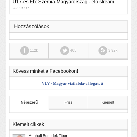
U17-es Eb: Szerbia-Magyarország - élő stream
2021.09.17.
Hozzászólások
112k
465
3.92k
Kövess minket a Facebookon!
VLV - Magyar vízilabda-válogatott
Népszerű
Friss
Kiemelt
Kiemelt cikkek
Meghalt Benedek Tibor