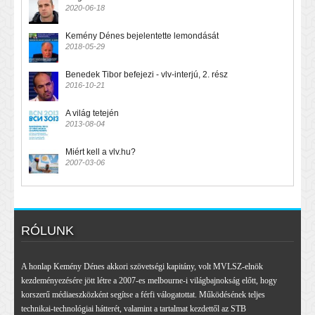
2020-06-18
Kemény Dénes bejelentette lemondását
2018-05-29
Benedek Tibor befejezi - vlv-interjú, 2. rész
2016-10-21
A világ tetején
2013-08-04
Miért kell a vlv.hu?
2007-03-06
RÓLUNK
A honlap Kemény Dénes akkori szövetségi kapitány, volt MVLSZ-elnök
kezdeményezésére jött létre a 2007-es melbourne-i világbajnokság előtt, hogy
korszerű médiaeszközként segítse a férfi válogatottat. Működésének teljes
technikai-technológiai hátterét, valamint a tartalmat kezdettől az STB