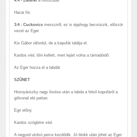
4:4 - Zalánki
a hosszúba.
Hazai fór.
3:4 - Cuckovics
messziről, ez is épphogy becsúszik, először
vezet az Eger.
Kis Gábor ráfordul, de a kapufát találja el.
Kardos véd, lőni kellett, mert lejárt volna a támadóidő.
Az Eger hozza el a labdát.
SZÜNET
Hosnyánszky nagy lövése után a labda a felső kapufáról a
gólvonal elé pattan.
Egri előny.
Kardos szögletre véd.
A negyed utolsó perce kezdődik. Jó blokk után jöhet az Eger.