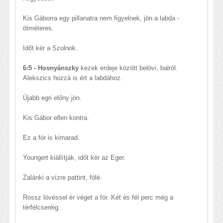
Kis Gáborra egy pillanatra nem figyelnek, jön a labda -
ötméteres.
Időt kér a Szolnok.
6:5 - Hosnyánszky
kezek erdeje között belövi, balról.
Alekszics hozzá is ért a labdához.
Újabb egri előny jön.
Kis Gábor ellen kontra.
Ez a fór is kimarad.
Youngert kiállítják, időt kér az Eger.
Zalánki a vízre pattint, fölé.
Rossz lövéssel ér véget a fór. Két és fél perc még a
térfélcseréig.