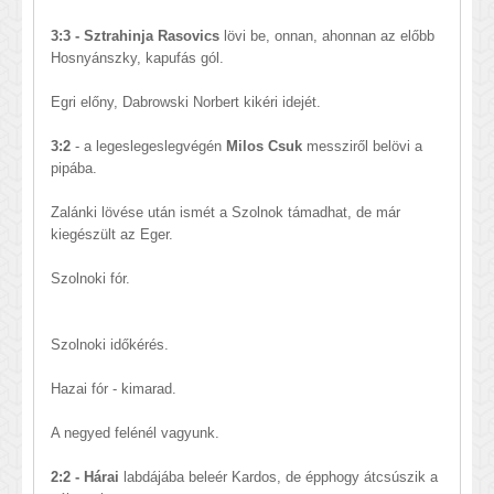
3:3 - Sztrahinja Rasovics
lövi be, onnan, ahonnan az előbb
Hosnyánszky, kapufás gól.
Egri előny, Dabrowski Norbert kikéri idejét.
3:2
- a legeslegeslegvégén
Milos Csuk
messziről belövi a
pipába.
Zalánki lövése után ismét a Szolnok támadhat, de már
kiegészült az Eger.
Szolnoki fór.
Szolnoki időkérés.
​Hazai fór - kimarad.
A negyed felénél vagyunk.
2:2 - Hárai
labdájába beleér Kardos, de épphogy átcsúszik a