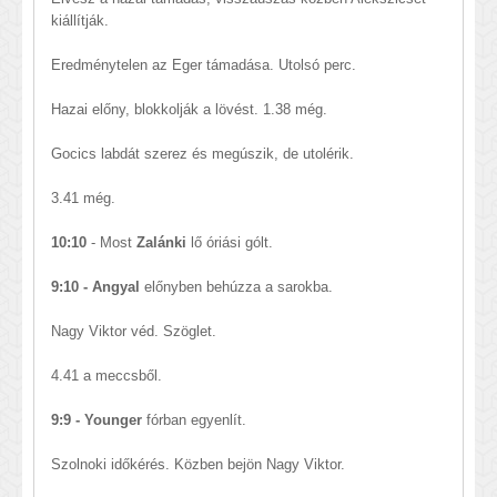
kiállítják.
Eredménytelen az Eger támadása. Utolsó perc.
Hazai előny, blokkolják a lövést. 1.38 még.
Gocics labdát szerez és megúszik, de utolérik.
3.41 még.
10:10
- Most
Zalánki
lő óriási gólt.
9:10 - Angyal
előnyben behúzza a sarokba.
Nagy Viktor véd. Szöglet.
4.41 a meccsből.
9:9 - Younger
fórban egyenlít.
Szolnoki időkérés. Közben bejön Nagy Viktor.