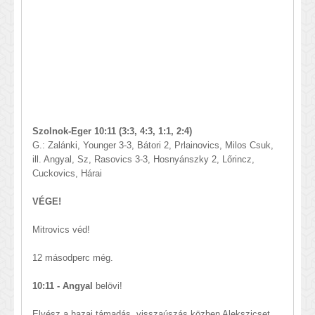
Szolnok-Eger 10:11 (3:3, 4:3, 1:1, 2:4)
G.: Zalánki, Younger 3-3, Bátori 2, Prlainovics, Milos Csuk,
ill. Angyal, Sz, Rasovics 3-3, Hosnyánszky 2, Lőrincz,
Cuckovics, Hárai
VÉGE!
Mitrovics véd!
12 másodperc még.
10:11 - Angyal
belövi!
Elvész a hazai támadás, visszaúszás közben Alekszicset