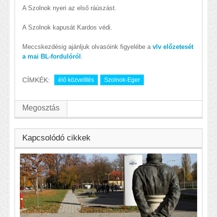
A Szolnok nyeri az első ráúszást.
A Szolnok kapusát Kardos védi.
Meccskezdésig ajánljuk olvasóink figyelébe a
vlv előzetesét
a mai BL-fordulóról
.
CÍMKÉK:
élő közvetítés
Szolnok-Eger
Megosztás
Kapcsolódó cikkek