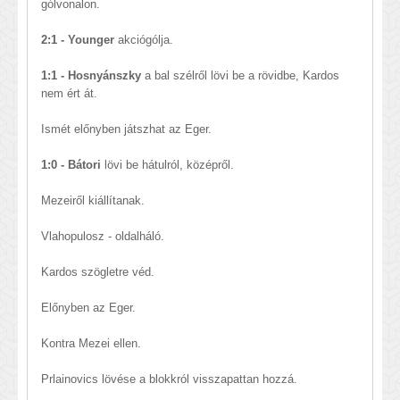
gólvonalon.
2:1 - Younger
akciógólja.
1:1 - Hosnyánszky
a bal szélről lövi be a rövidbe, Kardos
nem ért át.
Ismét előnyben játszhat az Eger.
1:0 - Bátori
lövi be hátulról, középről.
Mezeiről kiállítanak.
Vlahopulosz - oldalháló.
Kardos szögletre véd.
Előnyben az Eger.
Kontra Mezei ellen.
Prlainovics lövése a blokkról visszapattan hozzá.