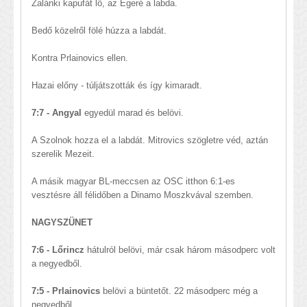
Zalánki kapufát lő, az Egeré a labda.
Bedő közelről fölé húzza a labdát.
Kontra Prlainovics ellen.
Hazai előny - túljátszották és így kimaradt.
7:7 - Angyal
egyedül marad és belövi.
A Szolnok hozza el a labdát. Mitrovics szögletre véd, aztán
szerelik Mezeit.
A másik magyar BL-meccsen az OSC itthon 6:1-es
vesztésre áll félidőben a Dinamo Moszkvával szemben.
NAGYSZÜNET
7:6 - Lőrincz
hátulról belövi, már csak három másodperc volt
a negyedből.
7:5 - Prlainovics
belövi a büntetőt. 22 másodperc még a
negyedből.