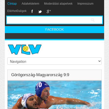
Címlap
Adatvédelem
Moderálási alapelvek
Impresszum
Elérhetőségek
FACEBOOK
Görögország-Magyarország 9:9