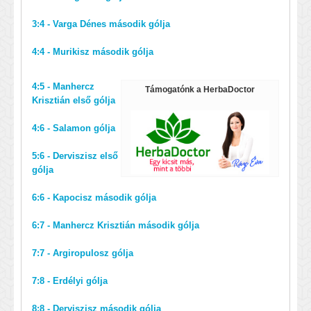
3:4 - Varga Dénes második gólja
4:4 - Murikisz második gólja
4:5 - Manhercz
Támogatónk a HerbaDoctor
Krisztián első gólja
4:6 - Salamon gólja
5:6 - Derviszisz első
gólja
6:6 - Kapocisz második gólja
6:7 - Manhercz Krisztián második gólja
7:7 - Argiropulosz gólja
7:8 - Erdélyi gólja
8:8 - Derviszisz második gólja