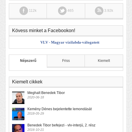
112k
465
3.92k
Kövess minket a Facebookon!
VLV - Magyar vízilabda-válogatott
Népszerű
Friss
Kiemelt
Kiemelt cikkek
Meghalt Benedek Tibor
2020-06-18
Kemény Dénes bejelentette lemondását
2018-05-29
Benedek Tibor befejezi - vlv-interjú, 2. rész
2016-10-21