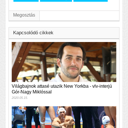
Megosztás
Kapcsolódó cikkek
Világbajnok attasé utazik New Yorkba - vlv-interjú
Gór-Nagy Miklóssal
2020.05.15.