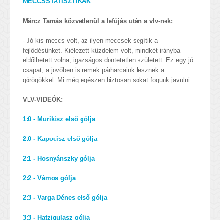
MECCSSTATISZTIKÁK
Märcz Tamás közvetlenül a lefújás után a vlv-nek:
- Jó kis meccs volt, az ilyen meccsek segítik a
fejlődésünket. Kiélezett küzdelem volt, mindkét irányba
eldőlhetett volna, igazságos döntetetlen született. Ez egy jó
csapat, a jövőben is remek párharcaink lesznek a
görögökkel. Mi még egészen biztosan sokat fogunk javulni.
VLV-VIDEÓK:
1:0 - Murikisz első gólja
2:0 - Kapocisz első gólja
2:1 - Hosnyánszky gólja
2:2 - Vámos gólja
2:3 - Varga Dénes első gólja
3:3 - Hatzigulasz gólja