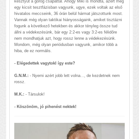
kesztyűt a görög csapattal. Ahogy Miki is mondta, azért még
egy kicsit tesztfázisban vagyunk, ugye, ezek voltak az első
hivatalos meccseink, 36 órán belül hármat játszottunk most.
Vannak még olyan taktikai hiányosságaink, amiket tisztázni
fogunk a következő hetekben és akkor tényleg össze tud
állni a védekezésünk, bár egy 2:2-es vagy 3:2-es félidőre
nem mondhatjuk azt, hogy rossz lenne a védekezésünk.
Mondom, még olyan periódusban vagyunk, amikor több a
hiba, de ez normális.
- Elégedettek vagytokl így este?
G.N.M.:
- Nyerni azért jobb lett volna..., de kezdetnek nem
rossz.
M.K.:
- Társulok!
- Köszönöm, jó pihenést nektek!