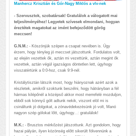
Manhercz Krisztián és Gór-Nagy Miklós a vlv-nek
- Szervusztok, szobatársak! Gratulálok a válogatott mai
teljesítményéhez! Legyetek szívesek elmondani, hogyan
éreztétek magatokat az imént befejeződött görög
meccsen!
G.N.M.:
- Köszönjük szépen a csapat nevében is. Úgy
érzem, hogy tényleg jó meccset játszottunk. Fordulatos volt,
az elején vezettek ők, aztán mi vezettünk, aztán megint ők
vezettek, aztán végül igazságos döntetlen lett, úgyhogy
visszatértünk a 0:0-hoz, csak 9:9-nél.
Kristálytisztán látszik most, hogy hiányoznak azért azok a
részletek, amikről szoktunk beszélni, hogy hátrányban a fél
hármas kilépőnél a középső akkor most merrefelé mozduljon,
ebből sok könnyű gólt adtunk nekik, viszont elöl mi is
csináltunk jó dolgokat, a zónavédekezésünk jó volt, Manó
nagyon szép gólokat lőtt, úgyhogy...: gratulálok!
M.K.:
- Brusztos mérkőzést játszottunk. Azt gondolom, hogy
hazai pályán, ilyen közönség előtt sikerült fölvennünk a