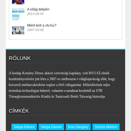
A világ tetején
2013-08-04
Miért kell a vlv.hu?
2007-03-06
RÓLUNK
A honlap Kemény Dénes akkori szövetségi kapitány, volt MVLSZ-elnök
kezdeményezésére jött létre a 2007-es melbourne-i világbajnokság előtt, hogy
korszerű médiaeszközként segítse a férfi válogatottat. Működésének teljes
technikai-technológiai hátterét, valamint a tartalmat kezdettől az STB
Tömegkommunikációs Kiadói és Tanácsadó Betéti Társaság biztosítja.
CÍMKÉK
Varga Dénes
Varga Dániel
Kiss Gergely
Szivós Márton