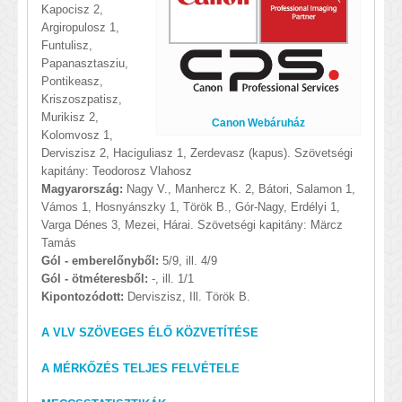
Kapocisz 2,
Argiropulosz 1,
Funtulisz,
Papanasztasziu,
Pontikeasz,
Kriszoszpatisz,
Murikisz 2,
Canon Webáruház
Kolomvosz 1,
Derviszisz 2, Haciguliasz 1, Zerdevasz (kapus). Szövetségi
kapitány: Teodorosz Vlahosz
Magyarország:
Nagy V., Manhercz K. 2, Bátori, Salamon 1,
Vámos 1, Hosnyánszky 1, Török B., Gór-Nagy, Erdélyi 1,
Varga Dénes 3, Mezei, Hárai. Szövetségi kapitány: Märcz
Tamás
Gól - emberelőnyből:
5/9, ill. 4/9
Gól - ötméteresből:
-, ill. 1/1
Kipontozódott:
Derviszisz, Ill. Török B.
A VLV SZÖVEGES ÉLŐ KÖZVETÍTÉSE
A MÉRKŐZÉS TELJES FELVÉTELE