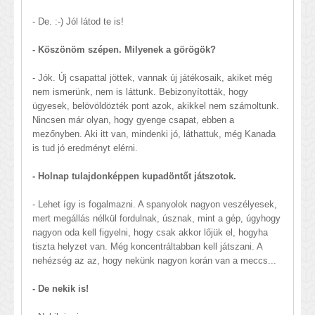
- De. :-) Jól látod te is!
- Köszönöm szépen. Milyenek a görögök?
- Jók. Új csapattal jöttek, vannak új játékosaik, akiket még
nem ismerünk, nem is láttunk. Bebizonyították, hogy
ügyesek, belövöldözték pont azok, akikkel nem számoltunk.
Nincsen már olyan, hogy gyenge csapat, ebben a
mezőnyben. Aki itt van, mindenki jó, láthattuk, még Kanada
is tud jó eredményt elérni.
- Holnap tulajdonképpen kupadöntőt játszotok.
- Lehet így is fogalmazni. A spanyolok nagyon veszélyesek,
mert megállás nélkül fordulnak, úsznak, mint a gép, úgyhogy
nagyon oda kell figyelni, hogy csak akkor lőjük el, hogyha
tiszta helyzet van. Még koncentráltabban kell játszani. A
nehézség az az, hogy nekünk nagyon korán van a meccs...
- De nekik is!