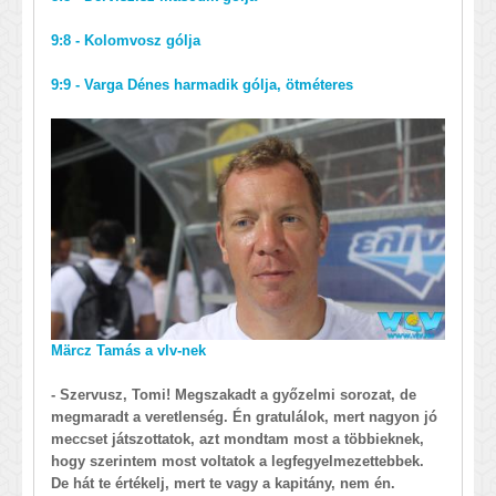
9:8 - Kolomvosz gólja
9:9 - Varga Dénes harmadik gólja, ötméteres
Märcz Tamás a vlv-nek
- Szervusz, Tomi! Megszakadt a győzelmi sorozat, de
megmaradt a veretlenség. Én gratulálok, mert nagyon jó
meccset játszottatok, azt mondtam most a többieknek,
hogy szerintem most voltatok a legfegyelmezettebbek.
De hát te értékelj, mert te vagy a kapitány, nem én.