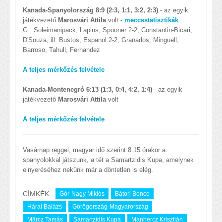
Kanada-Spanyolország 8:9 (2:3, 1:1, 3:2, 2:3)
- az egyik
játékvezető
Marosvári Attila
volt -
meccsstatisztikák
G.: Soleimanipack, Lapins, Spooner 2-2, Constantin-Bicari,
D'Souza, ill. Bustos, Espanol 2-2, Granados, Minguell,
Barroso, Tahull, Fernandez
A teljes mérkőzés felvétele
Kanada-Montenegró 6:13 (1:3, 0:4, 4:2, 1:4)
- az egyik
játékvezető
Marosvári Attila
volt
A teljes mérkőzés felvétele
Vasárnap reggel, magyar idő szerint 8.15 órakor a
spanyolokkal játszunk, a tét a Samartzidis Kupa, amelynek
elnyeréséhez nekünk már a döntetlen is elég.
CÍMKÉK:
Gór-Nagy Miklós
Bátori Bence
Hárai Balázs
Görögország-Magyarország
Märcz Tamás
Samartzidis Kupa
Manhercz Krisztián