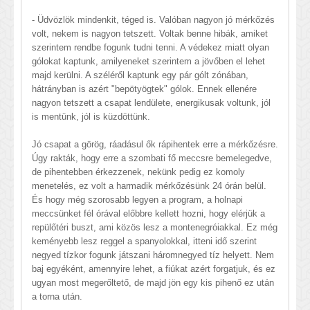
- Üdvözlök mindenkit, téged is. Valóban nagyon jó mérkőzés
volt, nekem is nagyon tetszett. Voltak benne hibák, amiket
szerintem rendbe fogunk tudni tenni. A védekez miatt olyan
gólokat kaptunk, amilyeneket szerintem a jövőben el lehet
majd kerülni. A széléről kaptunk egy pár gólt zónában,
hátrányban is azért "bepötyögtek" gólok. Ennek ellenére
nagyon tetszett a csapat lendülete, energikusak voltunk, jól
is mentünk, jól is küzdöttünk.
Jó csapat a görög, ráadásul ők rápihentek erre a mérkőzésre.
Úgy rakták, hogy erre a szombati fő meccsre bemelegedve,
de pihentebben érkezzenek, nekünk pedig ez komoly
menetelés, ez volt a harmadik mérkőzésünk 24 órán belül.
És hogy még szorosabb legyen a program, a holnapi
meccsünket fél órával előbbre kellett hozni, hogy elérjük a
repülőtéri buszt, ami közös lesz a montenegróiakkal. Ez még
keményebb lesz reggel a spanyolokkal, itteni idő szerint
negyed tízkor fogunk játszani háromnegyed tíz helyett. Nem
baj egyéként, amennyire lehet, a fiúkat azért forgatjuk, és ez
ugyan most megerőltető, de majd jön egy kis pihenő ez után
a torna után.