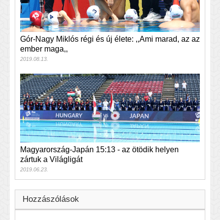
Gór-Nagy Miklós régi és új élete: ,,Ami marad, az az
ember maga,,
2019.08.13.
Magyarország-Japán 15:13 - az ötödik helyen
zártuk a Világligát
2019.06.23.
Hozzászólások