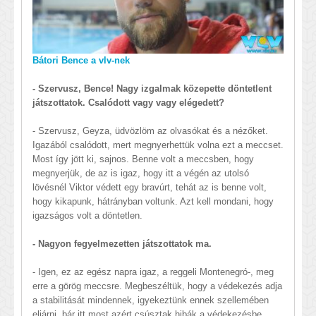
Bátori Bence a vlv-nek
- Szervusz, Bence! Nagy izgalmak közepette döntetlent
játszottatok. Csalódott vagy vagy elégedett?
- Szervusz, Geyza, üdvözlöm az olvasókat és a nézőket.
Igazából csalódott, mert megnyerhettük volna ezt a meccset.
Most így jött ki, sajnos. Benne volt a meccsben, hogy
megnyerjük, de az is igaz, hogy itt a végén az utolsó
lövésnél Viktor védett egy bravúrt, tehát az is benne volt,
hogy kikapunk, hátrányban voltunk. Azt kell mondani, hogy
igazságos volt a döntetlen.
- Nagyon fegyelmezetten játszottatok ma.
- Igen, ez az egész napra igaz, a reggeli Montenegró-, meg
erre a görög meccsre. Megbeszéltük, hogy a védekezés adja
a stabilitását mindennek, igyekeztünk ennek szellemében
eljárni, bár itt most azért csúsztak hibák a védekezésbe