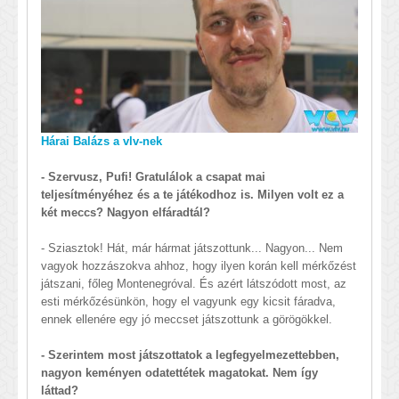
Hárai Balázs a vlv-nek
- Szervusz, Pufi! Gratulálok a csapat mai
teljesítményéhez és a te játékodhoz is. Milyen volt ez a
két meccs? Nagyon elfáradtál?
- Sziasztok! Hát, már hármat játszottunk... Nagyon... Nem
vagyok hozzászokva ahhoz, hogy ilyen korán kell mérkőzést
játszani, főleg Montenegróval. És azért látszódott most, az
esti mérkőzésünkön, hogy el vagyunk egy kicsit fáradva,
ennek ellenére egy jó meccset játszottunk a görögökkel.
- Szerintem most játszottatok a legfegyelmezettebben,
nagyon keményen odatettétek magatokat. Nem így
láttad?