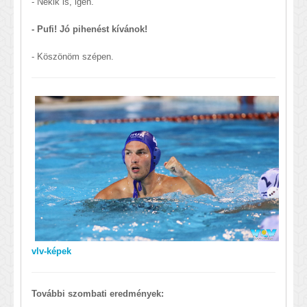
- Nekik is, igen.
- Pufi! Jó pihenést kívánok!
- Köszönöm szépen.
vlv-képek
További szombati eredmények: