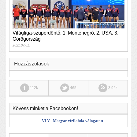
Világliga-szuperdöntő: 1. Montenegró, 2. USA, 3.
Görögország
2021.07.01.
Hozzászólások
112k
465
3.92k
Kövess minket a Facebookon!
VLV - Magyar vízilabda-válogatott