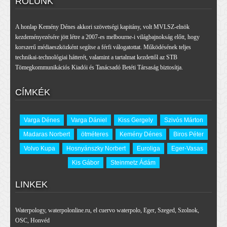
RÓLUNK
A honlap Kemény Dénes akkori szövetségi kapitány, volt MVLSZ-elnök
kezdeményezésére jött létre a 2007-es melbourne-i világbajnokság előtt, hogy
korszerű médiaeszközként segítse a férfi válogatottat. Működésének teljes
technikai-technológiai hátterét, valamint a tartalmat kezdettől az STB
Tömegkommunikációs Kiadói és Tanácsadó Betéti Társaság biztosítja.
CÍMKÉK
Varga Dénes
Varga Dániel
Kiss Gergely
Szivós Márton
Madaras Norbert
ötméteres
Kemény Dénes
Biros Péter
Volvo Kupa
Hosnyánszky Norbert
Euroliga
Eger-Vasas
Kis Gábor
Steinmetz Ádám
LINKEK
Waterpology
,
waterpolonline.ru
,
el cuervo waterpolo
,
Eger
,
Szeged
,
Szolnok
,
OSC
,
Honvéd