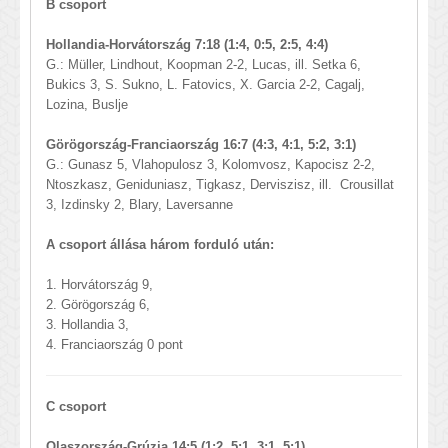
B csoport
Hollandia-Horvátország
7:
18 (1:4, 0:5, 2:5, 4:4)
G.: Müller, Lindhout, Koopman 2-2, Lucas, ill. Setka 6,
Bukics 3, S. Sukno, L. Fatovics, X. Garcia 2-2, Cagalj,
Lozina, Buslje
Görögország-Franciaország 16:7
(4:3, 4:1, 5:2, 3:1)
G.: Gunasz 5, Vlahopulosz 3, Kolomvosz, Kapocisz 2-2,
Ntoszkasz, Geniduniasz, Tigkasz, Derviszisz, ill. Crousillat
3, Izdinsky 2, Blary, Laversanne
A csoport állása három forduló után:
1. Horvátország 9,
2. Görögország 6,
3. Hollandia 3,
4. Franciaország 0 pont
C csoport
Olaszország-Grúzia
14:
5 (1:2, 5:1, 3:1, 5:1)