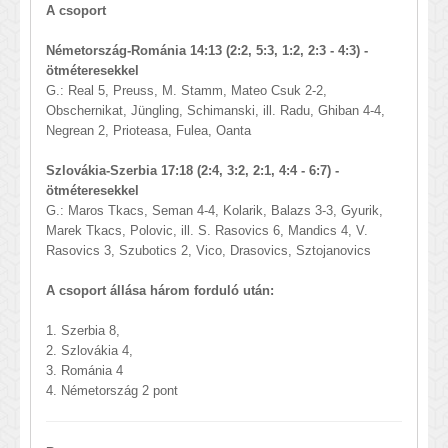
A csoport
Németország-Románia
14:
13 (2:2, 5:3, 1:2, 2:3 - 4:3) -
ötméteresekkel
G.: Real 5, Preuss, M. Stamm, Mateo Csuk 2-2,
Obschernikat, Jüngling, Schimanski, ill. Radu, Ghiban 4-4,
Negrean 2, Prioteasa, Fulea, Oanta
Szlovákia-Szerbia
17:
18 (2:4, 3:2, 2:1, 4:4 - 6:7) -
ötméteresekkel
G.: Maros Tkacs, Seman 4-4, Kolarik, Balazs 3-3, Gyurik,
Marek Tkacs, Polovic, ill. S. Rasovics 6, Mandics 4, V.
Rasovics 3, Szubotics 2, Vico, Drasovics, Sztojanovics
A csoport állása három forduló után:
1. Szerbia 8,
2. Szlovákia 4,
3. Románia 4
4. Németország 2 pont