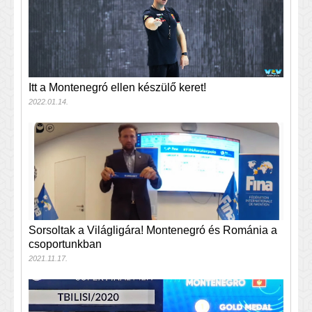
Itt a Montenegró ellen készülő keret!
2022.01.14.
Sorsoltak a Világligára! Montenegró és Románia a
csoportunkban
2021.11.17.