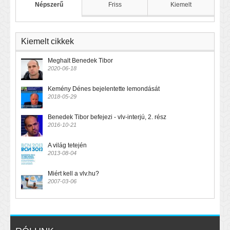
Népszerű
Friss
Kiemelt
Kiemelt cikkek
Meghalt Benedek Tibor
2020-06-18
Kemény Dénes bejelentette lemondását
2018-05-29
Benedek Tibor befejezi - vlv-interjú, 2. rész
2016-10-21
A világ tetején
2013-08-04
Miért kell a vlv.hu?
2007-03-06