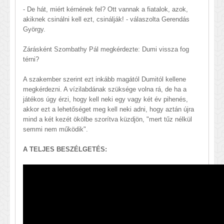
- De hát, miért kérnének fel? Ott vannak a fiatalok, azok,
akiknek csinálni kell ezt, csinálják! - válaszolta Gerendás
György.
Zárásként Szombathy Pál megkérdezte: Dumi vissza fog
térni?
A szakember szerint ezt inkább magától Dumitól kellene
megkérdezni. A vízilabdának szüksége volna rá, de ha a
játékos úgy érzi, hogy kell neki egy vagy két év pihenés,
akkor ezt a lehetőséget meg kell neki adni, hogy aztán újra
mind a két kezét ökölbe szorítva küzdjön, "mert tűz nélkül
semmi nem működik".
A TELJES BESZÉLGETÉS: