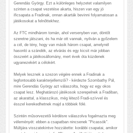
Gerendás György. Ezt a különleges helyzetet valamilyen
szinten a csapat vezetése akarta, hiszen van egy jó
ificsapata a Fradinak, onnan akarták bevinni folyamatosan a
játékosokat a felnőttekhez.
Az FTC mindhárom tornán, ahol versenyben van, döntőt
szeretne játszani, és ha már ott vannak, nyilván a győzelem
a cél, de tény, hogy van másik három csapat, amelynél
hasonló a szándék, az elvárás és egy kicsit már jobban
összeért a játékosállomány, mert évek óta küzdenek
ugyanezekért a célokért.
Melyek lesznek a szezon végére ennek a Fradinak a
legfontosabb karakterjellemzői? - kérdezte Szombathy Pál,
mire Gerendás György azt válaszolta, hogy ez egy okos
csapat lesz. Meghatározó játékosok szerepelnek a Fradiban,
az akarattal, a klasszikus, még létező Fradi-szívvel és
ésszel kerekedhetnek majd a többiek fölé.
Szintén műsorvezetői kérdésre válaszolva fogalmazta meg
véleményét: ebben a csapatban nincsenek "Picassók".
Múltjára visszatekintve hozzátette: korábbi csapatai, amikor