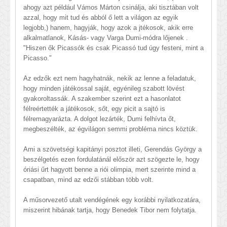
ahogy azt például Vámos Márton csinálja, aki tisztában volt
azzal, hogy mit tud és abból ő lett a világon az egyik
legjobb,) hanem, hagyják, hogy azok a jtékosok, akik erre
alkalmatlanok, Kásás- vagy Varga Dumi-módra lőjenek .
"Hiszen ők Picassók és csak Picassó tud úgy festeni, mint a
Picasso."
Az edzők ezt nem hagyhatnák, nekik az lenne a feladatuk,
hogy minden játékossal saját, egyénileg szabott lövést
gyakoroltassák. A szakember szerint ezt a hasonlatot
félreértették a játékosok, sőt, egy picit a sajtó is
félremagyarázta. A dolgot lezárték, Dumi felhívta őt,
megbeszélték, az égvilágon semmi probléma nincs köztük.
Ami a szövetségi kapitányi posztot illeti, Gerendás György a
beszélgetés ezen fordulatánál először azt szögezte le, hogy
óriási űrt hagyott benne a riói olimpia, mert szerinte mind a
csapatban, mind az edzői stábban több volt.
A műsorvezető utalt vendégének egy korábbi nyilatkozatára,
miszerint hibának tartja, hogy Benedek Tibor nem folytatja.