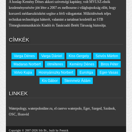
A honlap Kemény Dénes akkori szövetségi kapitány, volt MVLSZ-elnök
kezdeményezésére jött létre a 2007-es melbourne-i világbajnokság előtt, hogy
korszerű médiaeszközként segítse a férfi válogatottat. Működésének teljes
technikai-technológiai hátterét, valamint a tartalmat kezdettől az STB
Tömegkommunikációs Kiadói és Tanácsadó Betéti Társaság biztosítja.
CÍMKÉK
Varga Dénes
Varga Dániel
Kiss Gergely
Szivós Márton
Madaras Norbert
ötméteres
Kemény Dénes
Biros Péter
Volvo Kupa
Hosnyánszky Norbert
Euroliga
Eger-Vasas
Kis Gábor
Steinmetz Ádám
LINKEK
Waterpology
,
waterpolonline.ru
,
el cuervo waterpolo
,
Eger
,
Szeged
,
Szolnok
,
OSC
,
Honvéd
Copyright © 2007-2026 Stb Bt., built by Pernick