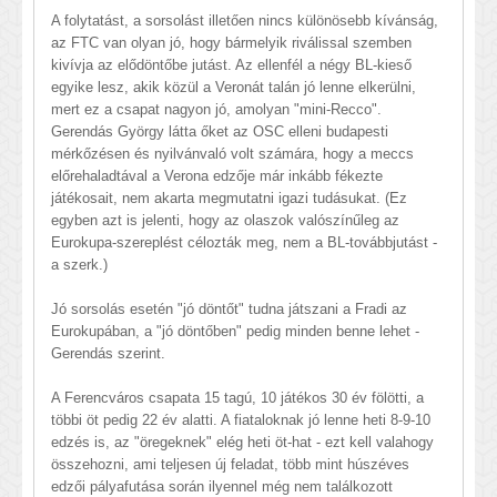
A folytatást, a sorsolást illetően nincs különösebb kívánság,
az FTC van olyan jó, hogy bármelyik riválissal szemben
kivívja az elődöntőbe jutást. Az ellenfél a négy BL-kieső
egyike lesz, akik közül a Veronát talán jó lenne elkerülni,
mert ez a csapat nagyon jó, amolyan "mini-Recco".
Gerendás György látta őket az OSC elleni budapesti
mérkőzésen és nyilvánvaló volt számára, hogy a meccs
előrehaladtával a Verona edzője már inkább fékezte
játékosait, nem akarta megmutatni igazi tudásukat. (Ez
egyben azt is jelenti, hogy az olaszok valószínűleg az
Eurokupa-szereplést célozták meg, nem a BL-továbbjutást -
a szerk.)
Jó sorsolás esetén "jó döntőt" tudna játszani a Fradi az
Eurokupában, a "jó döntőben" pedig minden benne lehet -
Gerendás szerint.
A Ferencváros csapata 15 tagú, 10 játékos 30 év fölötti, a
többi öt pedig 22 év alatti. A fiataloknak jó lenne heti 8-9-10
edzés is, az "öregeknek" elég heti öt-hat - ezt kell valahogy
összehozni, ami teljesen új feladat, több mint húszéves
edzői pályafutása során ilyennel még nem találkozott