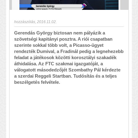
hozzászólás
,
2016.11.02.
Gerendás György biztosan nem pályázik a
szövetségi kapitányi posztra. A riói csapatban
szerinte sokkal több volt, a Picasso-ügyet
rendezték Dumival, a Fradinál pedig a legnehezebb
feladat a játékosok közötti korosztályi szakadék
áthidalása. Az FTC szakmai igazgatóját, a
válogatott másodedzőjét Szombathy Pál kérdezte
a szerdai Reggeli Startban. Tudósítás és a teljes
beszélgetés felvétele.