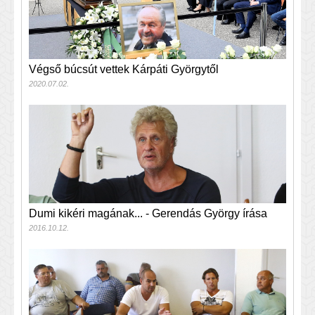
Végső búcsút vettek Kárpáti Györgytől
2020.07.02.
Dumi kikéri magának... - Gerendás György írása
2016.10.12.