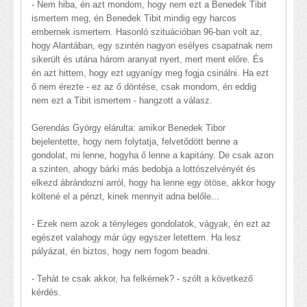
- Nem hiba, én azt mondom, hogy nem ezt a Benedek Tibit
ismertem meg, én Benedek Tibit mindig egy harcos
embernek ismertem. Hasonló szituációban 96-ban volt az,
hogy Alantában, egy szintén nagyon esélyes csapatnak nem
sikerült és utána három aranyat nyert, mert ment előre. És
én azt hittem, hogy ezt ugyanígy meg fogja csinálni. Ha ezt
ő nem érezte - ez az ő döntése, csak mondom, én eddig
nem ezt a Tibit ismertem - hangzott a válasz.
Gerendás György elárulta: amikor Benedek Tibor
bejelentette, hogy nem folytatja, felvetődött benne a
gondolat, mi lenne, hogyha ő lenne a kapitány. De csak azon
a szinten, ahogy bárki más bedobja a lottószelvényét és
elkezd ábrándozni arról, hogy ha lenne egy ötöse, akkor hogy
költené el a pénzt, kinek mennyit adna belőle...
- Ezek nem azok a tényleges gondolatok, vágyak, én ezt az
egészet valahogy már úgy egyszer letettem. Ha lesz
pályázat, én biztos, hogy nem fogom beadni.
- Tehát te csak akkor, ha felkérnek? - szólt a következő
kérdés.