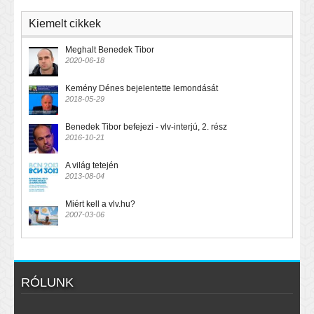
Kiemelt cikkek
Meghalt Benedek Tibor
2020-06-18
Kemény Dénes bejelentette lemondását
2018-05-29
Benedek Tibor befejezi - vlv-interjú, 2. rész
2016-10-21
A világ tetején
2013-08-04
Miért kell a vlv.hu?
2007-03-06
RÓLUNK