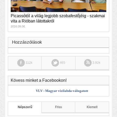
Picassótól a világ legjobb szobafestőjéig - szakmai
vita a Rióban látottakról
2016.09.06.
Hozzászólások
112k
465
3.92k
Kövess minket a Facebookon!
VLV - Magyar vízilabda-válogatott
Népszerű
Friss
Kiemelt