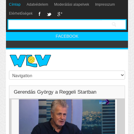
Címlap
Adatvédelem
Moderálási alapelvek
Impresszum
Elérhetőségek
FACEBOOK
Gerendás György a Reggeli Startban