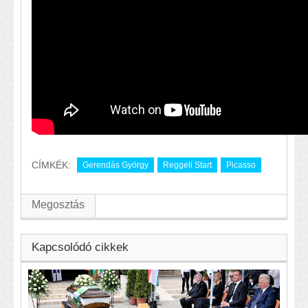
CÍMKÉK:
Gerendás György
Reggeli Start
Picasso
Megosztás
Kapcsolódó cikkek