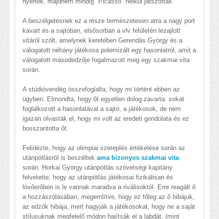
nyertek, majdnem mindig "Picasso" nélkül játszottak.
A beszélgetésnek ez a része természetesen arra a nagy port
kavart és a sajtóban, elsősorban a vlv felületén lezajlott
vitáról szólt, amelynek keretében Gerendás György és a
válogatott néhány játékosa polemizált egy hasonlatról, amit a
válogatott másodedzője fogalmazott meg egy szakmai vita
során.
A stúdióvendég összefoglalta, hogy mi történt ebben az
ügyben. Elmondta, hogy őt egyetlen dolog zavarta: sokat
foglalkozott a hasonlatával a sajtó, a játékosok, de nem
igazán olvasták el, hogy mi volt az eredeti gondolata és ez
bosszantotta őt.
Felidézte, hogy az olimpiai szereplés értékelése során az
utánpótlásról is beszéltek
ama bizonyos szakmai vita
során. Horkai György utánpótlás szövetségi kapitány
felvetette, hogy az utánpótlás játékosai fizikálisan és
lövőerőben is le vannak maradva a riválisoktól. Erre reagált ő
a hozzászólásában, megemlítve, hogy ez főleg az ő hibájuk,
az edzők hibája, mert hagyják a játékosokat, hogy ne a saját
stílusuknak megfelelő módon hajítsák el a labdát, (mint