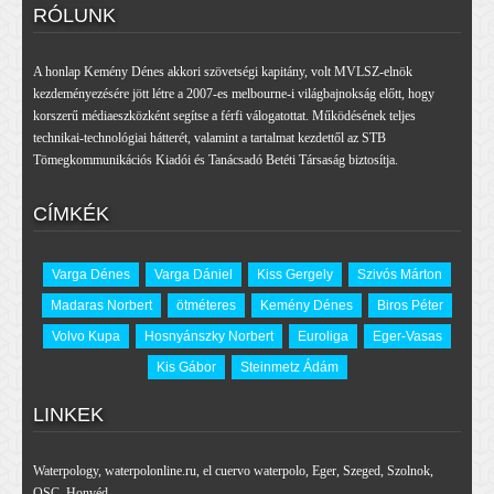
RÓLUNK
A honlap Kemény Dénes akkori szövetségi kapitány, volt MVLSZ-elnök
kezdeményezésére jött létre a 2007-es melbourne-i világbajnokság előtt, hogy
korszerű médiaeszközként segítse a férfi válogatottat. Működésének teljes
technikai-technológiai hátterét, valamint a tartalmat kezdettől az STB
Tömegkommunikációs Kiadói és Tanácsadó Betéti Társaság biztosítja.
CÍMKÉK
Varga Dénes
Varga Dániel
Kiss Gergely
Szivós Márton
Madaras Norbert
ötméteres
Kemény Dénes
Biros Péter
Volvo Kupa
Hosnyánszky Norbert
Euroliga
Eger-Vasas
Kis Gábor
Steinmetz Ádám
LINKEK
Waterpology
,
waterpolonline.ru
,
el cuervo waterpolo
,
Eger
,
Szeged
,
Szolnok
,
OSC
,
Honvéd