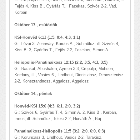
Fejős 4, Kiss B., Gyárfás T., Fazekas, Szivós 2-2, Vad,
Korbán
Október 13., csütörtök
KSI-Honvéd 6:13 (1:5, 0:4, 4:3, 1:1)
G.: Lévai 3, Zerinváry, Kardos A., Schmölcz, ill. Szivós 4,
Kiss B. 3, Gyárfás T., Fejős 2-2, Fazekas, Simon A.
Heliopolis-Panatinaikosz 12:15 (2:2, 3:5, 4:3, 3:5)
G.: Barakat, Abushakra, Aymen 3-3, Crepulja, Mohsen,
Kerdany, ill., Vasics 6., Lindhout, Dionisziosz, Dimosztenisz
2-2, Konsztantinosz, Aggalosz, Aggelosz
Október 14., péntek
Honvéd-KSI 15:6 (4:3, 6:1, 2:0, 3:2)
G.: Szivós 6, Gyárfás T. 4, Simon A. 2, Kiss B., Kerbán,
Irmes, ill. Schmölcz, Teleki 2-2, Horváth Á., Baj
Panatinaikosz-Heliopolis 11:5 (3:2, 2:0, 6:0, 0:3)
G.: Koruncasz 3, Lindhout, Vasics 2-2, Tarakisz,