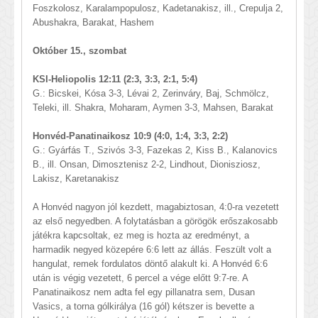
Foszkolosz, Karalampopulosz, Kadetanakisz, ill., Crepulja 2,
Abushakra, Barakat, Hashem
Október 15., szombat
KSI-Heliopolis 12:11 (2:3, 3:3, 2:1, 5:4)
G.: Bicskei, Kósa 3-3, Lévai 2, Zerinváry, Baj, Schmölcz,
Teleki, ill. Shakra, Moharam, Aymen 3-3, Mahsen, Barakat
Honvéd-Panatinaikosz 10:9 (4:0, 1:4, 3:3, 2:2)
G.: Gyárfás T., Szivós 3-3, Fazekas 2, Kiss B., Kalanovics
B., ill. Onsan, Dimosztenisz 2-2, Lindhout, Dionisziosz,
Lakisz, Karetanakisz
A Honvéd nagyon jól kezdett, magabiztosan, 4:0-ra vezetett
az első negyedben. A folytatásban a görögök erőszakosabb
játékra kapcsoltak, ez meg is hozta az eredményt, a
harmadik negyed közepére 6:6 lett az állás. Feszült volt a
hangulat, remek fordulatos döntő alakult ki. A Honvéd 6:6
után is végig vezetett, 6 percel a vége előtt 9:7-re. A
Panatinaikosz nem adta fel egy pillanatra sem, Dusan
Vasics, a torna gólkirálya (16 gól) kétszer is bevette a