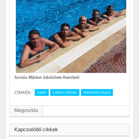
Szivós Márton üdvözlete Kairóból
CÍMKÉK:
Kairó
Lukács Dénes
Heliopolis Kupa
Megosztás
Kapcsolódó cikkek