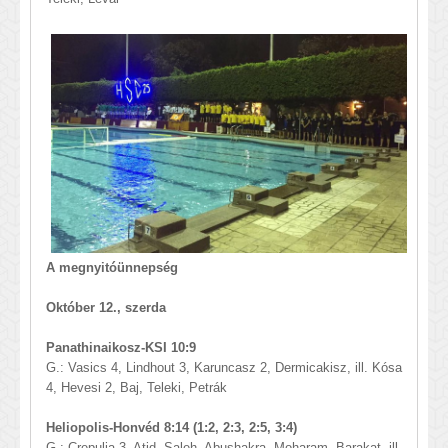
A megnyitóünnepség
Október 12., szerda
Panathinaikosz-KSI 10:9
G.: Vasics 4, Lindhout 3, Karuncasz 2, Dermicakisz, ill. Kósa
4, Hevesi 2, Baj, Teleki, Petrák
Heliopolis-Honvéd 8:14 (1:2, 2:3, 2:5, 3:4)
G.: Crepulja 3, Atid, Saleh, Abushakra, Moharam, Barakat, ill.