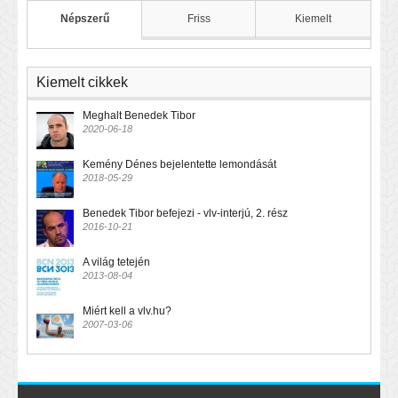
Népszerű
Friss
Kiemelt
Kiemelt cikkek
Meghalt Benedek Tibor
2020-06-18
Kemény Dénes bejelentette lemondását
2018-05-29
Benedek Tibor befejezi - vlv-interjú, 2. rész
2016-10-21
A világ tetején
2013-08-04
Miért kell a vlv.hu?
2007-03-06