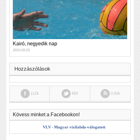
Kairó, negyedik nap
2010.09.25.
Hozzászólások
112k
465
3.92k
Kövess minket a Facebookon!
VLV - Magyar vízilabda-válogatott