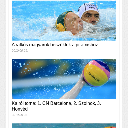
A rafkós magyarok beszöktek a piramishoz
2010.09.29.
Kairói torna: 1. CN Barcelona, 2. Szolnok, 3.
Honvéd
2010.09.26.