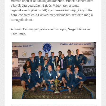
Honvéd kapuját az utolsó játékrészben. Ennek ellenére nem
sikerült újra egalizálni, Szivós Márton (aki a torna
legértékesebb játékos lett) igazi vezérként végig irányította
fiatal csapatát és a Honvéd megérdemelten szerezte meg a
tornagyőzelmet.
A tornán két magyar játékvezető is sípol,
Vogel Gábor
és
Tóth Imre.