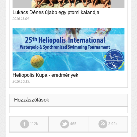
Lukács Dénes újabb egyiptomi kalandja
2016.11.04.
Heliopolis Kupa - eredmények
2016.10.13.
Hozzászólások
112k
465
3.92k