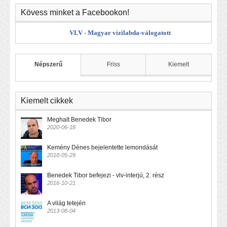
Kövess minket a Facebookon!
VLV - Magyar vízilabda-válogatott
Népszerű
Friss
Kiemelt
Kiemelt cikkek
Meghalt Benedek Tibor
2020-06-18
Kemény Dénes bejelentette lemondását
2018-05-29
Benedek Tibor befejezi - vlv-interjú, 2. rész
2016-10-21
A világ tetején
2013-08-04