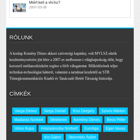
Miért kell a vlv.hu?
2007-03-06
RÓLUNK
A honlap Kemény Dénes akkori szövetségi kapitány, volt MVLSZ-elnök
kezdeményezésére jött létre a 2007-es melbourne-i világbajnokság előtt, hogy
korszerű médiaeszközként segítse a férfi válogatottat. Működésének teljes
technikai-technológiai hátterét, valamint a tartalmat kezdettől az STB
Tömegkommunikációs Kiadói és Tanácsadó Betéti Társaság biztosítja.
CÍMKÉK
Varga Dénes
Varga Dániel
Kiss Gergely
Szivós Márton
Madaras Norbert
ötméteres
Kemény Dénes
Biros Péter
Volvo Kupa
Hosnyánszky Norbert
Euroliga
Eger-Vasas
Kis Gábor
Steinmetz Ádám